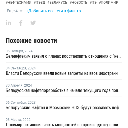
#
НЕФТЕХИМИЯ
#
ПЭВД
#
БЕЛАРУСЬ
#
НОВОСТЬ
#
ПЭ
#
ПОЛИМИР
Еще
4
+Добавить все теги в фильтр
Похожие новости
06 Ноября
,
2024
Белнефтехим заявил о планах восстановить отношения с "недружественными странами”
04 Сентября
,
2024
Власти Белоруссии ввели новые запреты на ввоз иностранной продукции
30 Апреля
,
2024
Беларусская нефтепереработка в начале текущего года понесла огромные убытки
06 Сентября
,
2023
Белорусские Нафтан и Мозырский НПЗ будут развивать нефтехимию
03 Марта
,
2022
Полимир остановил часть мощностей по производству полиэтилена