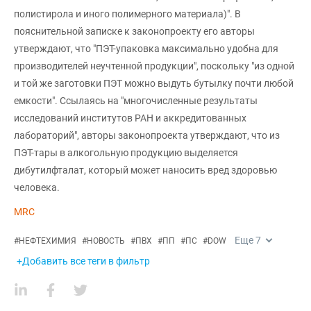
полистирола и иного полимерного материала)". В
пояснительной записке к законопроекту его авторы
утверждают, что "ПЭТ-упаковка максимально удобна для
производителей неучтенной продукции", поскольку "из одной
и той же заготовки ПЭТ можно выдуть бутылку почти любой
емкости". Ссылаясь на "многочисленные результаты
исследований институтов РАН и аккредитованных
лабораторий", авторы законопроекта утверждают, что из
ПЭТ-тары в алкогольную продукцию выделяется
дибутилфталат, который может наносить вред здоровью
человека.
MRC
Еще
7
#
НЕФТЕХИМИЯ
#
НОВОСТЬ
#
ПВХ
#
ПП
#
ПС
#
DOW
+Добавить все теги в фильтр