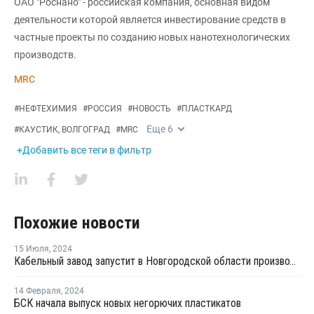
ОАО "Роснано" - российская компания, основная видом
деятельности которой является инвестирование средств в
частные проекты по созданию новых нанотехнологических
производств.
MRC
#
НЕФТЕХИМИЯ
#
РОССИЯ
#
НОВОСТЬ
#
ПЛАСТКАРД
Еще
6
#
КАУСТИК, ВОЛГОГРАД
#
MRC
+Добавить все теги в фильтр
Похожие новости
15 Июля
,
2024
Кабельный завод запустит в Новгородской области производство за 1,8 млрд руб
14 Февраля
,
2024
БСК начала выпуск новых негорючих пластикатов