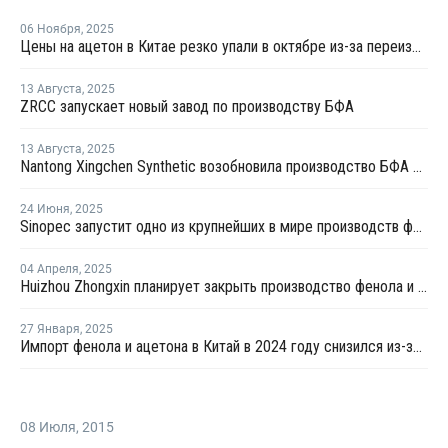
06 Ноября
,
2025
Цены на ацетон в Китае резко упали в октябре из-за переизбытка предложения и спада в переработке
13 Августа
,
2025
ZRCC запускает новый завод по производству БФА
13 Августа
,
2025
Nantong Xingchen Synthetic возобновила производство БФА после планового ремонта
24 Июня
,
2025
Sinopec запустит одно из крупнейших в мире производств фенола и ацетона
04 Апреля
,
2025
Huizhou Zhongxin планирует закрыть производство фенола и ацетона на линии №2 в Китае на ремонт
27 Января
,
2025
Импорт фенола и ацетона в Китай в 2024 году снизился из-за роста внутреннего производства
08 Июля
,
2015