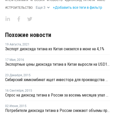
#
НЕФТЕХИМИЯ
#
РОССИЯ
#
НОВОСТЬ
#
ДИОКСИД ТИТАНА
#
MRC
Еще
3
+Добавить все теги в фильтр
#
СТРОИТЕЛЬСТВО
Похожие новости
19 Августа
,
2021
Экспорт диоксида титана из Китая снизился в июне на 4,1%
17 Мая
,
2016
Экспортные цены диоксида титана в Китае выросли на USD150 за тонну для стран СНГ
23 Декабря
,
2015
Сибирский химкомбинат ищет инвестора для производства диоксида титана
16 Сентября
,
2015
Спрос на диоксид титана в России за восемь месяцев упал на 13%
02 Июня
,
2015
Потребители диоксида титана в России снижают объемы производства готовой продукции