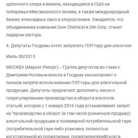
щелочного хлора и винила, находящиеся в США на
побережье Мексиканского залива, а также международный
бизнес эпоксидных смол и хлорорганики. Ожидается, что
объединенная компания Dow Chemical и Olin Corp. станет
лидером сектора.
4. Депутаты Госдумы хотят запретить ПЭТ-тару для алкоголя
Июль 08/2015
МОСКВА (Маркет Репорт) -- Группа депутатов во главе с
Дмитрием Носовым внесла в Госдуму законопроект о
полном запрете использования ПЭТ-тары для алкогольной
продукции. Депутаты предлагают дополнить закон о
госрегулировании производства и оборота алкоголя
статьей, которая с 1 января 2016 года устанавливает запрет
на "производство и оборот (в том числе розничную продажу)
алкогольной продукции в полимерной потребительской таре
(потребительской таре либо упаковке, полностью
изготовленной из полиэтилена, полиэтилентерефталата,