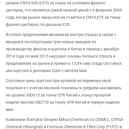
уровне CNY4,500-4,570 за тонну на условиях франко-
цистерна, что является самой низкой ценой с 6 февраля 2009
года, когда рынок закрылся на отметке в CNY4,675 за тонну
франко-цистерна, по данным ICIS.
Всплеск предложения материала внутри страны в связи с
вводом в эксплуатацию трех новых заводов по
производству фенола и ацетона в Китае в период с декабря
2014 года по май 2015 нарушил основы баланса спроса и
предложения на рынке и привел к 13,4%-ому спаду спотовых
цен ацетона в долларах США с начала мая.
Спотовые цены ацетона при нулевой антидемпинговой
пошлине и с учетом ввозной пошлины в среднем находились
на уровне USD615 за тонну CFR Китай к концу прошлой
недели против USD710 за тонну CFR Китай в первую неделю
мая.
Компании Shanghai Sinopec Mitsui Chemicals Co (SSMC), CEPSA
Chemical (Shanghai) и Formosa Chemicals & Fibre Corp (FCFC) в