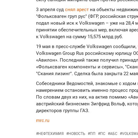
3 апреля суд
снял арест
на объекты недвижи
"Фольксваген груп рус" (ФГР, российская стру
подал новый иск к Volkswagen – уже на 28,4 м
принятии обеспечительных мер, включая арес
к Volkswagen на сумму 15,575 млрд руб.
19 мая в пресс-службе Volkswagen сообщили,
Volkswagen Group Rus российскому юрлицу О
«Авилон». Последний также получил принад
«Фольксваген компоненты и сервисы», "Скани
"Скания лизинг". Сделка была закрыта 22 мая
Собеседники Ведомостей, знакомые с ходом 
намерением остановить именно процесс про
По словам двух из них, на актив помимо «Ав
австрийский бизнесмен Зигфрид Вольф, котор
директоров группы ГАЗ.
mrc.ru
#
НЕФТЕХИМИЯ
#
НОВОСТЬ
#
ПП
#
ПС
#
АБС
#
VOLKSW