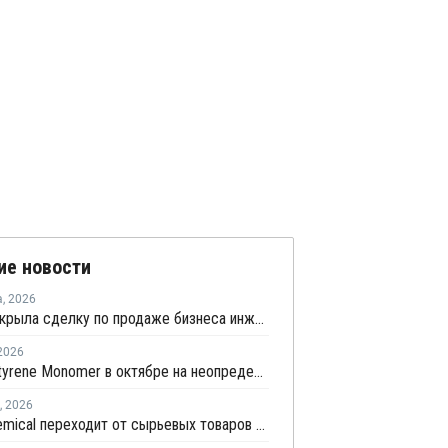
ие новости
а
,
2026
SABIC закрыла сделку по продаже бизнеса инженерных пластиков компании Mutares за USD450 млн
2026
Taiwan Styrene Monomer в октябре на неопределенный срок остановит установку EBSM
,
2026
Lotte Chemical переходит от сырьевых товаров к быстрорастущим секторам