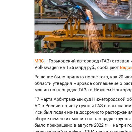
MRC
-- Горьковский автозавод (ГАЗ) отозвал
Volkswagen на 15,6 млрд руб., сообщают
Ведо
Решение было принято после того, как 20 и
области утвердил мировое соглашение о рас
машин на площадке ГАЗа в Нижнем Новгороде
17 марта Арбитражный суд Нижегородской об
AG в России по иску группы ГАЗ о взыскании 
Иск был подан из-за досрочного расторжени
сборке немецких машин на площадке группы
было прекращено в августе 2022 г. – на три г
силу санкций минфина США против российск