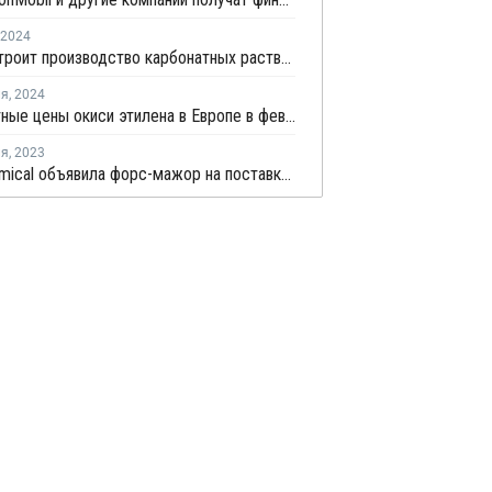
2024
Dow построит производство карбонатных растворителей в США
ля
,
2024
Контрактные цены окиси этилена в Европе в феврале выросли на EUR4 за тонну
ля
,
2023
Dow Chemical объявила форс-мажор на поставку окиси этилена и этиленгликоля в США