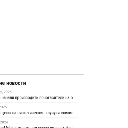
ие новости
ля
,
2026
В России начали производить пеногасители на основе блок-сополимеров
2025
В России цены на синтетические каучуки снизились на 27,7%
2024
Dow, ExxonMobil и другие компании получат финансирование за декарбонизацию