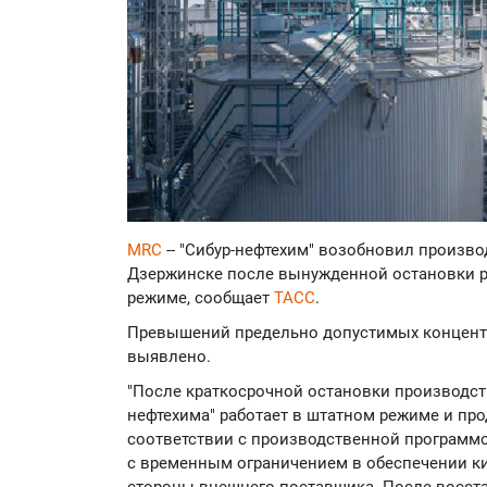
MRC
-- "Сибур-нефтехим" возобновил произво
Дзержинске после вынужденной остановки ра
режиме, сообщает
ТАСС
.
Превышений предельно допустимых концент
выявлено.
"После краткосрочной остановки производств
нефтехима" работает в штатном режиме и пр
соответствии с производственной программ
с временным ограничением в обеспечении ки