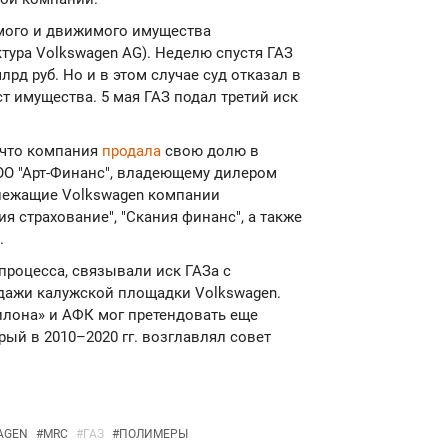
мого и движимого имущества
ктура Volkswagen AG). Неделю спустя ГАЗ
лрд руб. Но и в этом случае суд отказал в
т имущества. 5 мая ГАЗ подал третий иск
 что компания
продала
свою долю в
ОО "Арт-Финанс", владеющему дилером
лежащие Volkswagen компании
я страхование", "Скания финанс", а также
.
процесса, связывали иск ГАЗа с
дажи калужской площадки Volkswagen.
илона» и АФК мог претендовать еще
ый в 2010–2020 гг. возглавлял совет
AGEN
#
MRC
#
ГАЗ
#
ПОЛИМЕРЫ