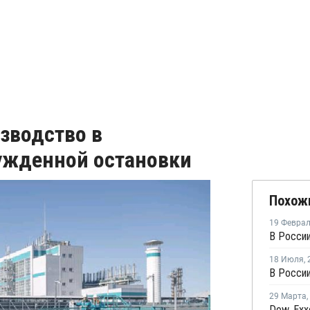
зводство в
ужденной остановки
Похож
19 Февра
18 Июля
,
29 Марта
,