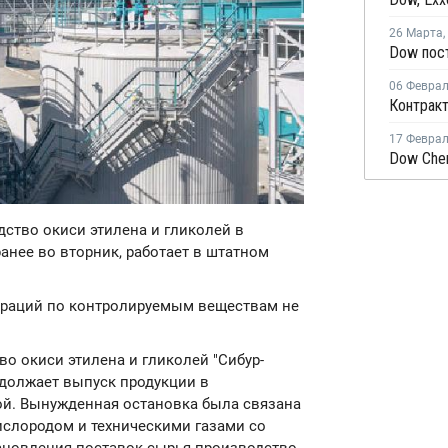
26 Марта
,
06 Февра
17 Февра
дство окиси этилена и гликолей в
нее во вторник, работает в штатном
раций по контролируемым веществам не
о окиси этилена и гликолей "Сибур-
одолжает выпуск продукции в
ой. Вынужденная остановка была связана
слородом и техническими газами со