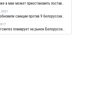
Россия уже в мае может приостановить поставки нефти на белорусский НПЗ Нафтан
,
2021
США возобновили санкции против 9 белорусских компаний, включая Нафтан и Белнефтехим
2017
Казаньоргсинтез планирует на рынок Белоруссии поставить около 27 тыс. тонн продукции