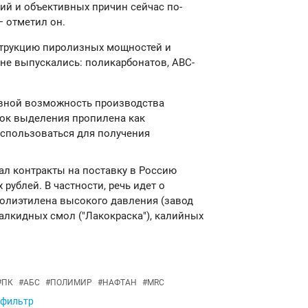
ий и объективных причин сейчас по-
— отметил он.
струкцию пиролизных мощностей и
 не выпускались: поликарбонатов, АВС-
ивной возможность производства
лок выделения пропилена как
использоваться для получения
сал контракты на поставку в Россию
рублей. В частности, речь идет о
полиэтилена высокого давления (завод
 алкидных смол ("Лакокраска"), калийных
#
ПК
#
АБС
#
ПОЛИМИР
#
НАФТАН
#
MRC
 фильтр