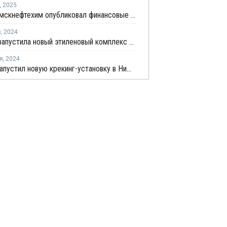
,
2025
Нижнекамскнефтехим опубликовал финансовые данные за 2024 год
я
,
2024
Sinopec запустила новый этиленовый комплекс на севере Китая
я
,
2024
СИБУР запустил новую крекинг-установку в Нижнекамске