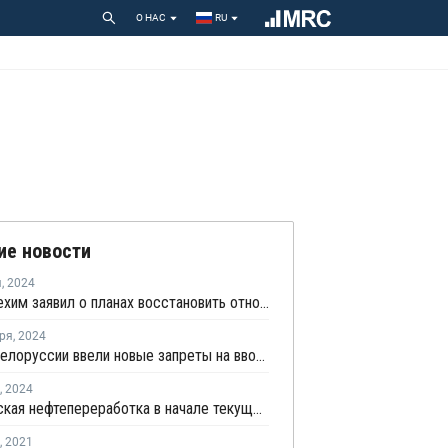
О НАС
RU
ие новости
я
,
2024
Белнефтехим заявил о планах восстановить отношения с "недружественными странами”
ря
,
2024
Власти Белоруссии ввели новые запреты на ввоз иностранной продукции
,
2024
Беларусская нефтепереработка в начале текущего года понесла огромные убытки
,
2021