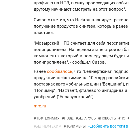
профилю на НПЗ, в силу происходящих событ
другому начинают смотреть на этот вопрос", 
Сизов отметил, что Нафтан планирует рекон
получение продуктов синтеза, которые ранее
пластика.
"Мозырский НПЗ считает для себя перспект
полипропилена. На первом этапе строится б
компонента, который в последующем будет 
полипропилена", - сообщил Сизов.
Ранее
сообщалось
, что "Белнефтехим" подпи
продукции нефтехимии на 10 млрд российских 
поставках автомобильных шин ("Белшина"), 
"Полимир", "Нафтан"), фталевого ангидрида и
удобрений ("Беларуськалий").
mrc.ru
#
НЕФТЕХИМИЯ
#
ПЭВД
#
БЕЛАРУСЬ
#
НОВОСТЬ
#
ПЭ
+Добавить все теги в
#
БЕЛНЕФТЕХИМ
#
ПОЛИМЕРЫ