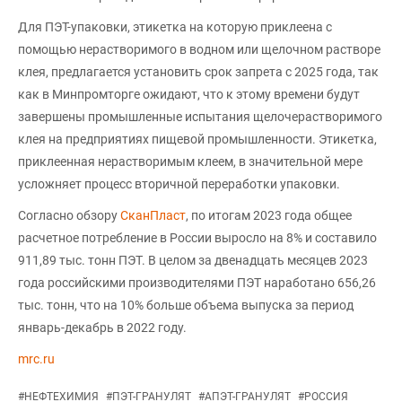
Для ПЭТ-упаковки, этикетка на которую приклеена с
помощью нерастворимого в водном или щелочном растворе
клея, предлагается установить срок запрета с 2025 года, так
как в Минпромторге ожидают, что к этому времени будут
завершены промышленные испытания щелочерастворимого
клея на предприятиях пищевой промышленности. Этикетка,
приклеенная нерастворимым клеем, в значительной мере
усложняет процесс вторичной переработки упаковки.
Согласно обзору
СканПласт
, по итогам 2023 года общее
расчетное потребление в России выросло на 8% и составило
911,89 тыс. тонн ПЭТ. В целом за двенадцать месяцев 2023
года российскими производителями ПЭТ наработано 656,26
тыс. тонн, что на 10% больше объема выпуска за период
январь-декабрь в 2022 году.
mrc.ru
#
НЕФТЕХИМИЯ
#
ПЭТ-ГРАНУЛЯТ
#
АПЭТ-ГРАНУЛЯТ
#
РОССИЯ