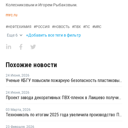
Колесниковым и Игорем Рыбаковым.
mrc.ru
#
НЕФТЕХИМИЯ
#
РОССИЯ
#
НОВОСТЬ
#
ПВХ
#
ПС
#
MRC
Еще
6
+Добавить все теги в фильтр
Похожие новости
24 Июня
,
2026
Ученые КБГУ повысили пожарную безопасность пластиковых стройматериалов
24 Июня
,
2026
Проект завода декоративных ПВХ-пленок в Лаишево получил заключение госэкспертизы
03 Марта
,
2026
Технониколь по итогам 2025 года увеличила производство ПВХ-мембран
23 Февраля
,
2026