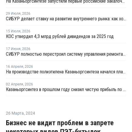
На Казаньоргсинтезе запустили первые российские закалочно-испарительные аппараты
29 Июля
,
2026
СИБУР делает ставку на развитие внутреннего рынка: как холдинг стимулирует спрос на полимеры в ритейле
15 Июля
,
2026
КОС утвердил 4,3 млрд рублей дивидендов за 2025 год
17 Июня
,
2026
СИБУР полностью перестроил систему управления ремонтами на КОСе
16 Апреля
,
2026
На производстве полиэтилена Казаньоргсинтеза начался плановый ремонт
02 Апреля
,
2026
Казаньоргсинтез в прошлом году снизил чистую прибыль по РСБУ в 1,7 раза
26 Марта
,
2024
Бизнес не видит проблем в запрете
некоторых видов ПЭТ-бутылок