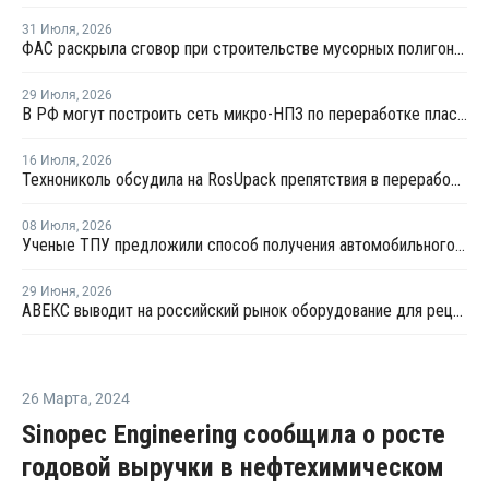
31 Июля
,
2026
ФАС раскрыла сговор при строительстве мусорных полигонов на 14,9 млрд рублей
29 Июля
,
2026
В РФ могут построить сеть микро-НПЗ по переработке пластика в бензин
16 Июля
,
2026
Технониколь обсудила на RosUpack препятствия в переработке ПЭТ
08 Июля
,
2026
Ученые ТПУ предложили способ получения автомобильного бензина из пластиковых отходов
29 Июня
,
2026
АВЕКС выводит на российский рынок оборудование для рециклинга Avian Machinery
26 Марта
,
2024
Sinopec Engineering сообщила о росте
годовой выручки в нефтехимическом