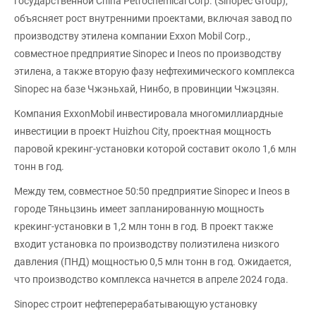
государственной China Petrochemical Corp. (Sinopec Group),
объясняет рост внутренними проектами, включая завод по
производству этилена компании Exxon Mobil Corp.,
совместное предприятие Sinopec и Ineos по производству
этилена, а также вторую фазу нефтехимического комплекса
Sinopec на базе Чжэньхай, Нинбо, в провинции Чжэцзян.
Компания ExxonMobil инвестировала многомиллиардные
инвестиции в проект Huizhou City, проектная мощность
паровой крекинг-установки которой составит около 1,6 млн
тонн в год.
Между тем, совместное 50:50 предприятие Sinopec и Ineos в
городе Тяньцзинь имеет запланированную мощность
крекинг-установки в 1,2 млн тонн в год. В проект также
входит установка по производству полиэтилена низкого
давления (ПНД) мощностью 0,5 млн тонн в год. Ожидается,
что производство комплекса начнется в апреле 2024 года.
Sinopec строит нефтеперерабатывающую установку