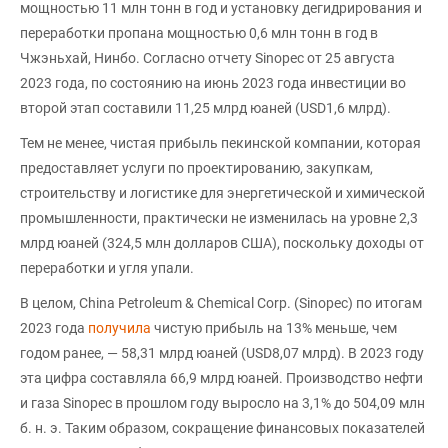
мощностью 11 млн тонн в год и установку дегидрирования и
переработки пропана мощностью 0,6 млн тонн в год в
Чжэньхай, Нинбо. Согласно отчету Sinopec от 25 августа
2023 года, по состоянию на июнь 2023 года инвестиции во
второй этап составили 11,25 млрд юаней (USD1,6 млрд).
Тем не менее, чистая прибыль пекинской компании, которая
предоставляет услуги по проектированию, закупкам,
строительству и логистике для энергетической и химической
промышленности, практически не изменилась на уровне 2,3
млрд юаней (324,5 млн долларов США), поскольку доходы от
переработки и угля упали.
В целом, China Petroleum & Chemical Corp. (Sinopec) по итогам
2023 года
получила
чистую прибыль на 13% меньше, чем
годом ранее, — 58,31 млрд юаней (USD8,07 млрд). В 2023 году
эта цифра составляла 66,9 млрд юаней. Производство нефти
и газа Sinopec в прошлом году выросло на 3,1% до 504,09 млн
б. н. э. Таким образом, сокращение финансовых показателей