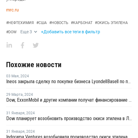
mrc.ru
#
НЕФТЕХИМИЯ
#
США
#
НОВОСТЬ
#
КАРБОНАТ
#
ОКИСЬ ЭТИЛЕНА
Еще
3
+Добавить все теги в фильтр
#
DOW
Похожие новости
03 Мая
,
2024
Ineos закрыла сделку по покупке бизнеса LyondellBasell по производству окиси этилена
29 Марта
,
2024
Dow, ExxonMobil и другие компании получат финансирование за декарбонизацию
31 Января
,
2024
Dow планирует возобновить производство окиси этилена в Луизиане во втором квартале
31 Января
,
2024
Indorama Ventures возобновила производство окиси этилена в Техасе