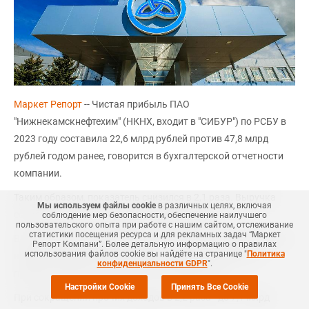
Маркет Репорт
-- Чистая прибыль ПАО
"Нижнекамскнефтехим" (НКНХ, входит в "СИБУР") по РСБУ в
2023 году составила 22,6 млрд рублей против 47,8 млрд
рублей годом ранее, говорится в бухгалтерской отчетности
компании.
Таким образом, показатель снизился в 2,1 раза. Выручка
Мы используем файлы cookie
в различных целях, включая
сократилась на 11,7%, до 227,5 млрд рублей.
соблюдение мер безопасности, обеспечение наилучшего
пользовательского опыта при работе с нашим сайтом, отслеживание
статистики посещения ресурса и для рекламных задач “Маркет
Валовая прибыль увеличилась на 8,7%, до 74,6 млрд рублей
Репорт Компани”. Более детальную информацию о правилах
использования файлов cookie вы найдёте на странице "
Политика
на фоне снижения себестоимости продаж. Прибыль от
конфиденциальности GDPR
".
продаж возросла на 10,7%, до 57 млрд рублей.
Настройки Cookie
Принять Все Cookie
При сокращении прочих доходов в 2,2 раза - до 7,1 млрд