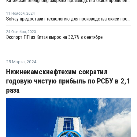
Китайская Shenghong закрыла производство окиси пропилена и стирола в Цзянсу из-за слабой маржи
11 Ноября
,
2024
Solvay предоставит технологию для производства окиси пропилена в Китае
24 Октября
,
2023
Экспорт ПП из Китая вырос на 32,7% в сентябре
25 Марта
,
2024
Нижнекамскнефтехим сократил
годовую чистую прибыль по РСБУ в 2,1
раза