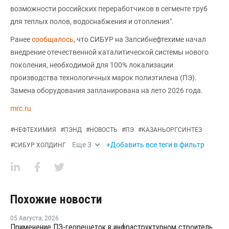
возможности российских переработчиков в сегменте труб
для теплых полов, водоснабжения и отопления".
Ранее
сообщалось
, что СИБУР на Запсибнефтехиме начал
внедрение отечественной каталитической системы нового
поколения, необходимой для 100% локализации
производства технологичных марок полиэтилена (ПЭ).
Замена оборудования запланирована на лето 2026 года.
mrc.ru
#
НЕФТЕХИМИЯ
#
ПЭНД
#
НОВОСТЬ
#
ПЭ
#
КАЗАНЬОРГСИНТЕЗ
Еще
3
+Добавить все теги в фильтр
#
СИБУР ХОЛДИНГ
Похожие новости
05 Августа
,
2026
Применение ПЭ-георешеток в инфраструктурном строительстве позволяет сократить расход щебня на 30%