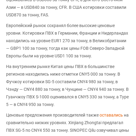
Азии — в USD840 за тонну, CFR. В США котировки составили
USD870 за тонну, FAS.
Европейский рынок сохранял более высокие ценовые
уровни. Котировки ПВХ в Германии, Франции и Нидерландах
находились на уровне EUR1 270 за тонну, в Великобритании
— GBP1 100 за тонну, тогда как цены FOB Северо-Западной
Европы были на уровне USD1 100 за тонну.
На внутреннем рынке Китая цены ПВХ в большинстве
регионов находились ниже отметки CNY5 000 за тонну. В
Фучжоу котировки SG-5 составили CNY4 980 за тонну, в
Чэнду — CNY4 880 за тонну, в Чунцине — CNY4 940 за тонну. В
Гуанчжоу ПВХ S-1000 оценивался в CNY5 330 за тонну, а Type
5 — в CNY4 950 за тонну.
Ценовые предложения производителей также
оставались
на
сравнительно низких уровнях. Xinjiang Zhongtai предлагал
ПВХ SG-5 по CNY4 550 за тонну. SINOPEC Qilu озвучивал цены