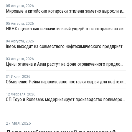
05 Августа
,
2026
Мировые и китайские котировки этилена заметно выросли во второй половине июля
05 Августа
,
2026
НКНХ оценил как незначительный ущерб от возгорания на линии полистирола
04 Августа
,
2026
Ineos выходит из совместного нефтехимического предприятия с Sinopec
03 Августа
,
2026
Цены этилена в Азии растут на фоне ограниченного предложения
31 Июля
,
2026
Обмеление Рейна парализовало поставки сырья для нефтехимии Германии
12 Февраля
,
2026
СП Toyo и Ronesans модернизирует производство полимеров на ГХК в Туркменистане
27 Мая
,
2026