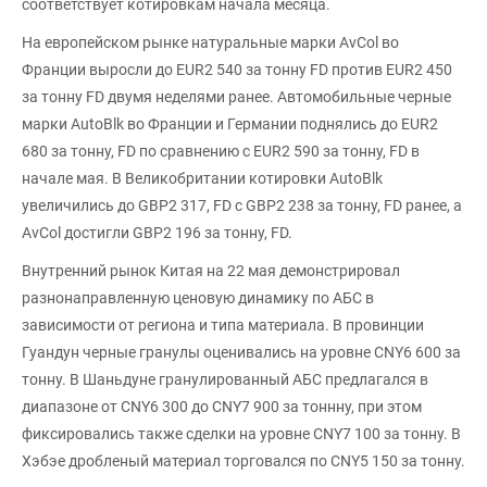
соответствует котировкам начала месяца.
На европейском рынке натуральные марки AvCol во
Франции выросли до EUR2 540 за тонну FD против EUR2 450
за тонну FD двумя неделями ранее. Автомобильные черные
марки AutoBlk во Франции и Германии поднялись до EUR2
680 за тонну, FD по сравнению с EUR2 590 за тонну, FD в
начале мая. В Великобритании котировки AutoBlk
увеличились до GBP2 317, FD с GBP2 238 за тонну, FD ранее, а
AvCol достигли GBP2 196 за тонну, FD.
Внутренний рынок Китая на 22 мая демонстрировал
разнонаправленную ценовую динамику по АБС в
зависимости от региона и типа материала. В провинции
Гуандун черные гранулы оценивались на уровне CNY6 600 за
тонну. В Шаньдуне гранулированный АБС предлагался в
диапазоне от CNY6 300 до CNY7 900 за тоннну, при этом
фиксировались также сделки на уровне CNY7 100 за тонну. В
Хэбэе дробленый материал торговался по CNY5 150 за тонну.