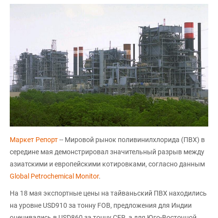
Маркет Репорт
-- Мировой рынок поливинилхлорида (ПВХ) в
середине мая демонстрировал значительный разрыв между
азиатскими и европейскими котировками, согласно данным
Global Petrochemical Monitor
.
На 18 мая экспортные цены на тайваньский ПВХ находились
на уровне USD910 за тонну FOB, предложения для Индии
оценивались в USD860 за тонну CFR, а для Юго-Восточной