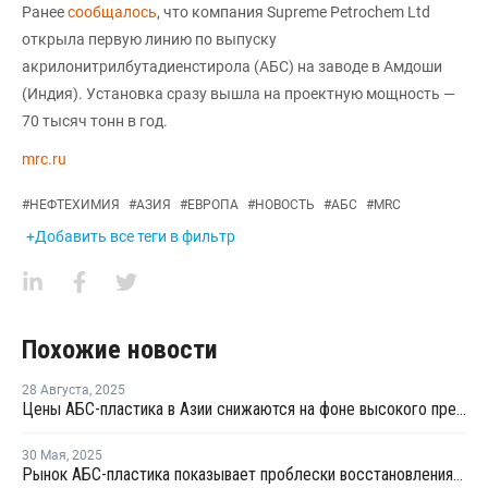
Ранее
сообщалось
, что компания Supreme Petrochem Ltd
открыла первую линию по выпуску
акрилонитрилбутадиенстирола (АБС) на заводе в Амдоши
(Индия). Установка сразу вышла на проектную мощность —
70 тысяч тонн в год.
mrc.ru
#
НЕФТЕХИМИЯ
#
АЗИЯ
#
ЕВРОПА
#
НОВОСТЬ
#
АБС
#
MRC
+Добавить все теги в фильтр
Похожие новости
28 Августа
,
2025
Цены АБС-пластика в Азии снижаются на фоне высокого предложения и сезонного спада спроса
30 Мая
,
2025
Рынок АБС-пластика показывает проблески восстановления на фоне избыточного предложения