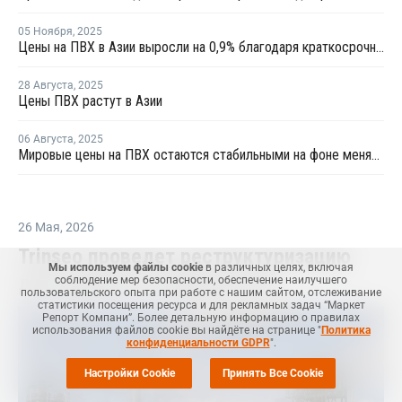
05 Ноября
,
2025
Цены на ПВХ в Азии выросли на 0,9% благодаря краткосрочной корректировке предложения
28 Августа
,
2025
Цены ПВХ растут в Азии
06 Августа
,
2025
Мировые цены на ПВХ остаются стабильными на фоне меняющейся динамики торговли и рыночной неопределенности
26 Мая
,
2026
Trinseo проведет реструктуризацию
Мы используем файлы cookie
в различных целях, включая
для защиты от банкротства
соблюдение мер безопасности, обеспечение наилучшего
пользовательского опыта при работе с нашим сайтом, отслеживание
статистики посещения ресурса и для рекламных задач “Маркет
Репорт Компани”. Более детальную информацию о правилах
использования файлов cookie вы найдёте на странице "
Политика
конфиденциальности GDPR
".
Настройки Cookie
Принять Все Cookie