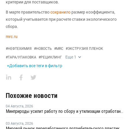
критерии для поставщиков.
В марте правительство
сохранило
размер коэффициента,
который учитывается при расчете ставки экологического
сбора.
mrc.ru
#
НЕФТЕХИМИЯ
#
НОВОСТЬ
#
MRC
#
ЭКСТРУЗИЯ ПЛЕНОК
Еще
1
#
ТАРА/УПАКОВКА
#
РЕЦИКЛИНГ
+Добавить все теги в фильтр
Похожие новости
04 Августа
,
2026
Минприроды усилит работу по сбору и утилизации отработанных шин
03 Августа
,
2026
Мировой рынок переработанного потребительского пластика к 2033 году вырастет в два раза