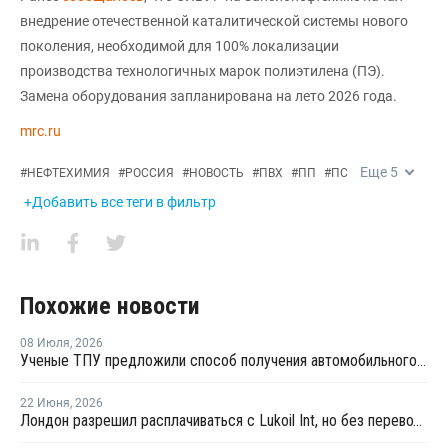
внедрение отечественной каталитической системы нового
поколения, необходимой для 100% локализации
производства технологичных марок полиэтилена (ПЭ).
Замена оборудования запланирована на лето 2026 года.
mrc.ru
Еще
5
#
НЕФТЕХИМИЯ
#
РОССИЯ
#
НОВОСТЬ
#
ПВХ
#
ПП
#
ПС
+Добавить все теги в фильтр
Похожие новости
08 Июля
,
2026
Ученые ТПУ предложили способ получения автомобильного бензина из пластиковых отходов
22 Июня
,
2026
Лондон разрешил расплачиваться с Lukoil Int, но без перевода средств Лукойлу