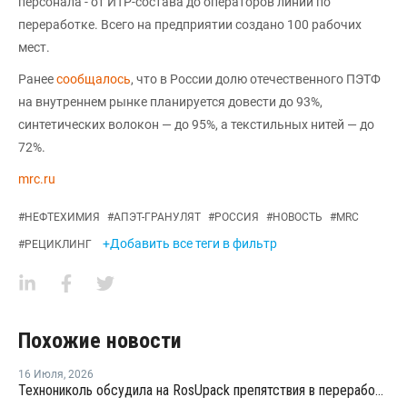
персонала - от ИТР-состава до операторов линии по
переработке. Всего на предприятии создано 100 рабочих
мест.
Ранее
сообщалось
, что в России долю отечественного ПЭТФ
на внутреннем рынке планируется довести до 93%,
синтетических волокон — до 95%, а текстильных нитей — до
72%.
mrc.ru
#
НЕФТЕХИМИЯ
#
АПЭТ-ГРАНУЛЯТ
#
РОССИЯ
#
НОВОСТЬ
#
MRC
+Добавить все теги в фильтр
#
РЕЦИКЛИНГ
Похожие новости
16 Июля
,
2026
Технониколь обсудила на RosUpack препятствия в переработке ПЭТ