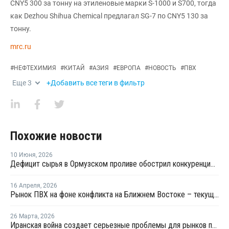
CNY5 300 за тонну на этиленовые марки S-1000 и S700, тогда
как Dezhou Shihua Chemical предлагал SG-7 по CNY5 130 за
тонну.
mrc.ru
#
НЕФТЕХИМИЯ
#
КИТАЙ
#
АЗИЯ
#
ЕВРОПА
#
НОВОСТЬ
#
ПВХ
Еще
3
+Добавить все теги в фильтр
Похожие новости
10 Июня
,
2026
Дефицит сырья в Ормузском проливе обострил конкуренцию на рынке ПВХ в Азии
16 Апреля
,
2026
Рынок ПВХ на фоне конфликта на Ближнем Востоке – текущая ситуация и прогноз мирового рынка ПВХ
26 Марта
,
2026
Иранская война создает серьезные проблемы для рынков полимеров