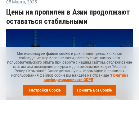
05 Марта
,
2025
Цены на пропилен в Азии продолжают
оставаться стабильными
Мы используем файлы cookie
в различных целях, включая
соблюдение мер безопасности, обеспечение наилучшего
пользовательского опыта при работе с нашим сайтом, отслеживание
статистики посещения ресурса и для рекламных задач “Маркет
Репорт Компани”. Более детальную информацию о правилах
использования файлов cookie вы найдёте на странице "
Политика
конфиденциальности GDPR
".
Настройки Cookie
Принять Все Cookie
Маркет Репорт
-- Цены на пропилен в Азии в понедельник
оставались стабильными, сообщает
Polymerupdate
.
Источник в отрасли в Азии сказал, что котировки были