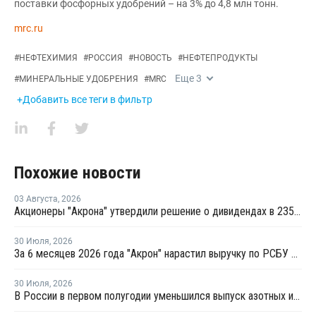
поставки фосфорных удобрений – на 3% до 4,8 млн тонн.
mrc.ru
#
НЕФТЕХИМИЯ
#
РОССИЯ
#
НОВОСТЬ
#
НЕФТЕПРОДУКТЫ
Еще
3
#
МИНЕРАЛЬНЫЕ УДОБРЕНИЯ
#
MRC
+Добавить все теги в фильтр
Похожие новости
03 Августа
,
2026
Акционеры "Акрона" утвердили решение о дивидендах в 235 рублей на акцию
30 Июля
,
2026
За 6 месяцев 2026 года "Акрон" нарастил выручку по РСБУ на 1,3%
30 Июля
,
2026
В России в первом полугодии уменьшился выпуск азотных и фосфорных удобрений