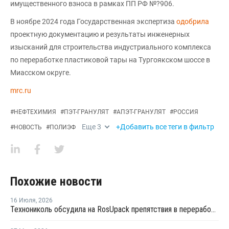
имущественного взноса в рамках ПП РФ №?906.
В ноябре 2024 года Государственная экспертиза
одобрила
проектную документацию и результаты инженерных
изысканий для строительства индустриального комплекса
по переработке пластиковой тары на Тургоякском шоссе в
Миасском округе.
mrc.ru
#
НЕФТЕХИМИЯ
#
ПЭТ-ГРАНУЛЯТ
#
АПЭТ-ГРАНУЛЯТ
#
РОССИЯ
Еще
3
+Добавить все теги в фильтр
#
НОВОСТЬ
#
ПОЛИЭФ
Похожие новости
16 Июля
,
2026
Технониколь обсудила на RosUpack препятствия в переработке ПЭТ