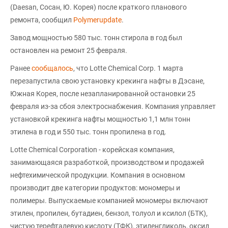
(Daesan, Сосан, Ю. Корея) после краткого планового
ремонта, сообщил
Polymerupdate
.
Завод мощностью 580 тыс. тонн стирола в год был
остановлен на ремонт 25 февраля.
Ранее
сообщалось
, что Lotte Chemical Corp. 1 марта
перезапустила свою установку крекинга нафты в Дэсане,
Южная Корея, после незапланированной остановки 25
февраля из-за сбоя электроснабжения. Компания управляет
установкой крекинга нафты мощностью 1,1 млн тонн
этилена в год и 550 тыс. тонн пропилена в год.
Lotte Chemical Corporation - корейская компания,
занимающаяся разработкой, производством и продажей
нефтехимической продукции. Компания в основном
производит две категории продуктов: мономеры и
полимеры. Выпускаемые компанией мономеры включают
этилен, пропилен, бутадиен, бензол, толуол и ксилол (БТК),
чистую терефталевую кислоту (ТФК), этиленгликоль, оксид