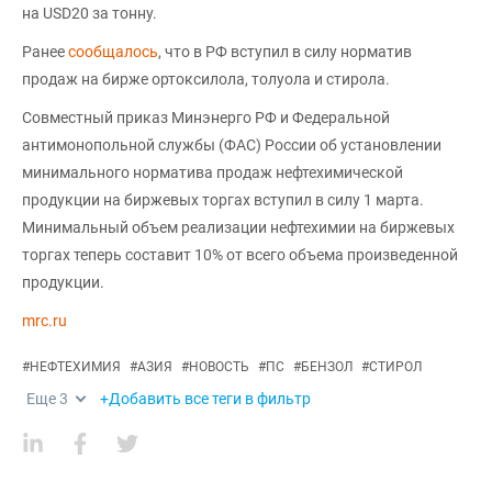
на USD20 за тонну.
Ранее
сообщалось
, что в РФ вступил в силу норматив
продаж на бирже ортоксилола, толуола и стирола.
Совместный приказ Минэнерго РФ и Федеральной
антимонопольной службы (ФАС) России об установлении
минимального норматива продаж нефтехимической
продукции на биржевых торгах вступил в силу 1 марта.
Минимальный объем реализации нефтехимии на биржевых
торгах теперь составит 10% от всего объема произведенной
продукции.
mrc.ru
#
НЕФТЕХИМИЯ
#
АЗИЯ
#
НОВОСТЬ
#
ПС
#
БЕНЗОЛ
#
СТИРОЛ
Еще
3
+Добавить все теги в фильтр