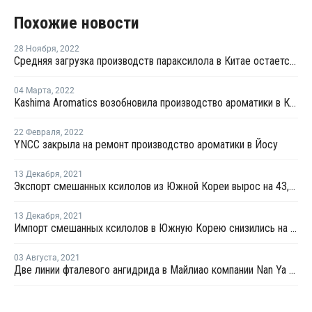
Похожие новости
28 Ноября
,
2022
Средняя загрузка производств параксилола в Китае остается стабильной три недели подряд
04 Марта
,
2022
Kashima Aromatics возобновила производство ароматики в Касиме
22 Февраля
,
2022
YNCC закрыла на ремонт производство ароматики в Йосу
13 Декабря
,
2021
Экспорт смешанных ксилолов из Южной Кореи вырос на 43,5% в октябре
13 Декабря
,
2021
Импорт смешанных ксилолов в Южную Корею снизились на 14,5% в октябре
03 Августа
,
2021
Две линии фталевого ангидрида в Майлиао компании Nan Ya Plastics загружены на 50%