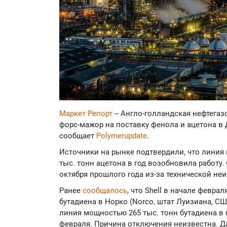
Маркет Репорт
-- Англо-голландская нефтегазо
форс-мажор на поставку фенола и ацетона в Ди
сообщает
Polymerupdate
.
Источники на рынке подтвердили, что линия 
тыс. тонн ацетона в год возобновила работу
октября прошлого года из-за технической не
Ранее
сообщалось
, что Shell в начале февра
бутадиена в Норко (Norco, штат Луизиана, СШ
линия мощностью 265 тыс. тонн бутадиена в г
февраля. Причина отключения неизвестна. Д