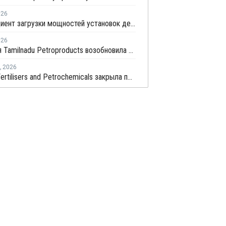
026
Коэффициент загрузки мощностей установок дегидрированию пропана в Китае в мае снизится примерно до 50%
026
Компания Tamilnadu Petroproducts возобновила производство окиси пропилена
,
2026
Deepak Fertilisers and Petrochemicals закрыла производство изопропилового спирта из-за перебоев в поставках пропилена