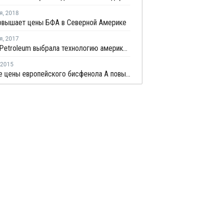
я
,
2018
повышает цены БФА в Северной Америке
я
,
2017
Zhejiang Petroleum выбрала технологию американской Badger Licensing для нового завода БФА в Китае
2015
Спотовые цены европейского бисфенола А повышаются на фоне растущих сырьевых котировок