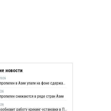
ие новости
2026
Цены на пропилен в Азии упали на фоне сдержанной закупочной активности
026
пропилен снижаются в ряде стран Азии
026
Repsol возобновит работу крекинг-установки в Португалии в июне