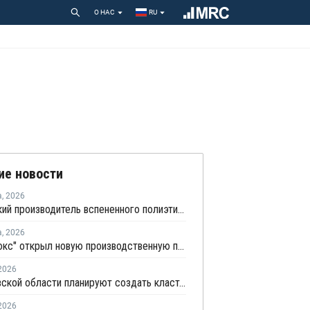
О НАС
RU
ие новости
а
,
2026
Удмуртский производитель вспененного полиэтилена нарастит выпуск на 15%
а
,
2026
"Теплолюкс" открыл новую производственную площадку по выпуску инженерных систем
2026
В Ростовской области планируют создать кластеры по углехимии и переработке полимеров
2026