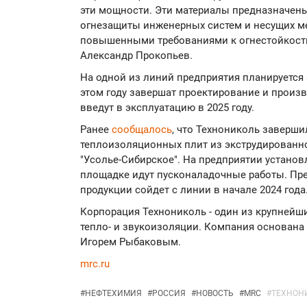
эти мощности. Эти материалы предназначены 
огнезащиты инженерных систем и несущих ме
повышенными требованиями к огнестойкости"
Александр Прокопьев.
На одной из линий предприятия планируется
этом году завершат проектирование и произв
введут в эксплуатацию в 2025 году.
Ранее
сообщалось
, что Технониколь заверши
теплоизоляционных плит из экструдированн
"Усолье-Сибирское". На предприятии установ
площадке идут пусконаладочные работы. Пред
продукции сойдет с линии в начале 2024 года
Корпорация Технониколь - один из крупнейши
тепло- и звукоизоляции. Компания основана
Игорем Рыбаковым.
mrc.ru
#
НЕФТЕХИМИЯ
#
РОССИЯ
#
НОВОСТЬ
#
MRC
#
ТЕХНОН