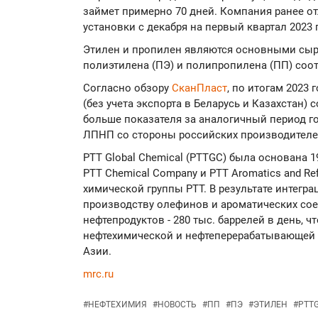
займет примерно 70 дней. Компания ранее о
установки с декабря на первый квартал 2023 
Этилен и пропилен являются основными сы
полиэтилена (ПЭ) и полипропилена (ПП) соо
Согласно обзору
СканПласт
, по итогам 2023
(без учета экспорта в Беларусь и Казахстан) с
больше показателя за аналогичный период г
ЛПНП со стороны российских производителе
PTT Global Chemical (PTTGC) была основана 1
PTT Chemical Company и PTT Aromatics and Re
химической группы PTT. В результате интег
производству олефинов и ароматических соеди
нефтепродуктов - 280 тыс. баррелей в день, 
нефтехимической и нефтеперерабатывающей к
Азии.
mrc.ru
#
НЕФТЕХИМИЯ
#
НОВОСТЬ
#
ПП
#
ПЭ
#
ЭТИЛЕН
#
PTT