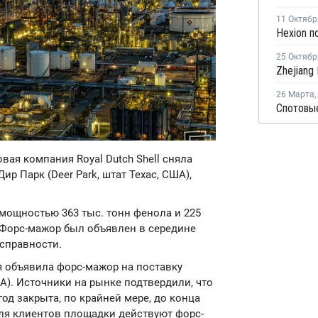
11 Октябр
Hexion 
25 Октябр
26 Марта
,
вая компания Royal Dutch Shell сняла
р Парк (Deer Park, штат Техас, США),
мощностью 363 тыс. тонн фенола и 225
. Форс-мажор был объявлен в середине
исправности.
ля объявила форс-мажор на поставку
А). Источники на рынке подтвердили, что
од закрыта, по крайней мере, до конца
ля клиентов площадки действуют форс-