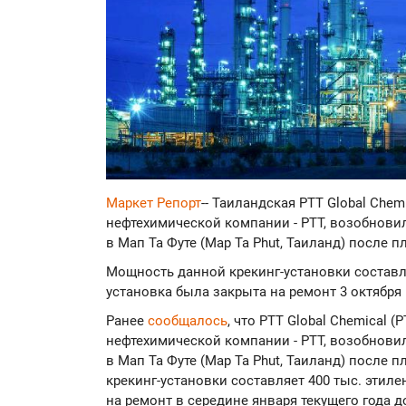
Маркет Репорт
-- Таиландская PTT Global Chem
нефтехимической компании - PTT, возобнови
в Мап Та Футе (Map Ta Phut, Таиланд) после 
Мощность данной крекинг-установки составляе
установка была закрыта на ремонт 3 октября
Ранее
сообщалось
, что PTT Global Chemical 
нефтехимической компании - PTT, возобнови
в Мап Та Футе (Map Ta Phut, Таиланд) после
крекинг-установки составляет 400 тыс. этиле
на ремонт в середине января текущего года д