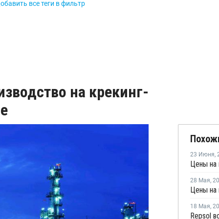
обавить все теги в фильтр
изводство на крекинг-
де
Похож
23 Июня
,
28 Мая
,
2
Цены на 
18 Мая
,
2