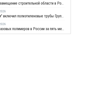
Импортозамещение строительной области в России превышает 98%
2026
"Росатом" включил полиэтиленовые трубы Группы ПОЛИПЛАСТИК в Реестр инноваций
2026
Выпуск базовых полимеров в России за пять месяцев вырос на 3,8%