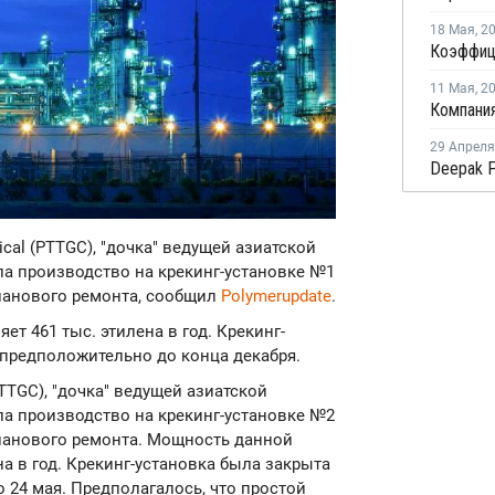
18 Мая
,
2
11 Мая
,
2
29 Апреля
ical (PTTGC), "дочка" ведущей азиатской
ла производство на крекинг-установке №1
планового ремонта, сообщил
Polymerupdate
.
т 461 тыс. этилена в год. Крекинг-
 предположительно до конца декабря.
(PTTGC), "дочка" ведущей азиатской
ла производство на крекинг-установке №2
 планового ремонта. Мощность данной
на в год. Крекинг-установка была закрыта
о 24 мая. Предполагалось, что простой