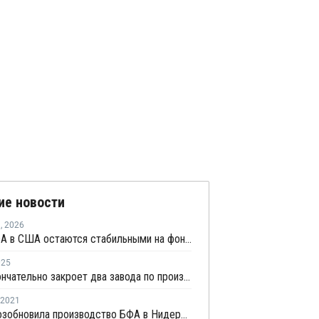
ие новости
я
,
2026
Цены БФА в США остаются стабильными на фоне дефицита предложения в Азии и роста стоимости грузоперевозок
025
Sasol окончательно закроет два завода по производству фенола в Хьюстоне
2021
Hexion возобновила производство БФА в Нидерландах