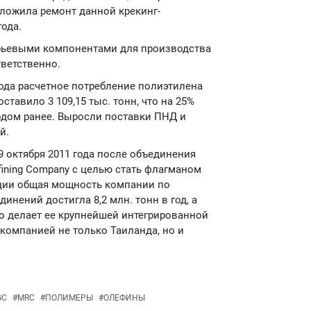
тложила ремонт данной крекинг-
года.
рьевыми компонентами для производства
тветственно.
 года расчетное потребление полиэтилена
оставило 3 109,15 тыс. тонн, что на 25%
одом ранее. Выросли поставки ПНД и
й.
9 октября 2011 года после объединения
fining Company с целью стать флагманом
рации общая мощность компании по
нений достигла 8,2 млн. тонн в год, а
что делает ее крупнейшей интегрированной
омпанией не только Таиланда, но и
GC
#
MRC
#
ПОЛИМЕРЫ
#
ОЛЕФИНЫ