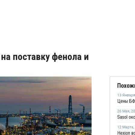
 на поставку фенола и
Похож
13 Январ
26 Мая
,
2
12 Марта
,