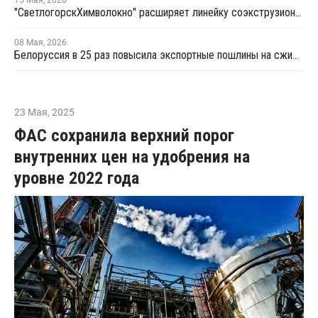
"Светлогорск­Химволокно" расширяет линейку соэкструзионных пленок
08 Мая
,
2026
Белоруссия в 25 раз повысила экспортные пошлины на сжиженные углеводородные газы
23 Мая
,
2025
ФАС сохранила верхний порог
внутренних цен на удобрения на
уровне 2022 года