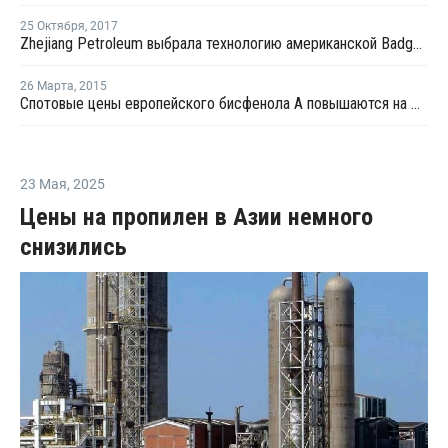
25 Октября
,
2017
Zhejiang Petroleum выбрала технологию американской Badger Licensing для нового завода БФА в Китае
26 Марта
,
2015
Спотовые цены европейского бисфенола А повышаются на фоне растущих сырьевых котировок
23 Мая
,
2025
Цены на пропилен в Азии немного
снизились