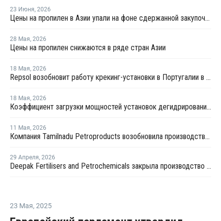
23 Июня
,
2026
Цены на пропилен в Азии упали на фоне сдержанной закупочной активности
28 Мая
,
2026
Цены на пропилен снижаются в ряде стран Азии
18 Мая
,
2026
Repsol возобновит работу крекинг-установки в Португалии в июне
18 Мая
,
2026
Коэффициент загрузки мощностей установок дегидрированию пропана в Китае в мае снизится примерно до 50%
11 Мая
,
2026
Компания Tamilnadu Petroproducts возобновила производство окиси пропилена
29 Апреля
,
2026
Deepak Fertilisers and Petrochemicals закрыла производство изопропилового спирта из-за перебоев в поставках пропилена
23 Мая
,
2025