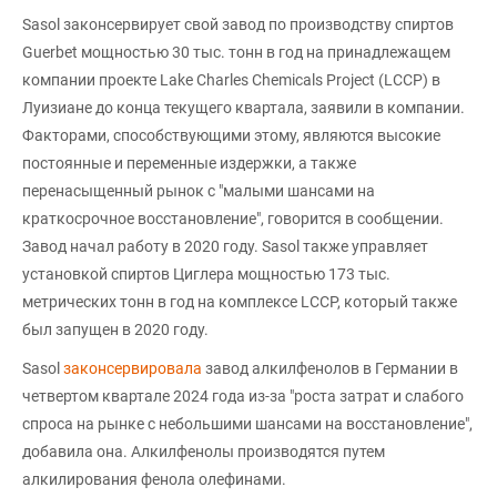
Sasol законсервирует свой завод по производству спиртов
Guerbet мощностью 30 тыс. тонн в год на принадлежащем
компании проекте Lake Charles Chemicals Project (LCCP) в
Луизиане до конца текущего квартала, заявили в компании.
Факторами, способствующими этому, являются высокие
постоянные и переменные издержки, а также
перенасыщенный рынок с "малыми шансами на
краткосрочное восстановление", говорится в сообщении.
Завод начал работу в 2020 году. Sasol также управляет
установкой спиртов Циглера мощностью 173 тыс.
метрических тонн в год на комплексе LCCP, который также
был запущен в 2020 году.
Sasol
законсервировала
завод алкилфенолов в Германии в
четвертом квартале 2024 года из-за "роста затрат и слабого
спроса на рынке с небольшими шансами на восстановление",
добавила она. Алкилфенолы производятся путем
алкилирования фенола олефинами.