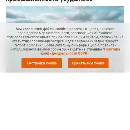
Мы используем файлы cookie
в различных целях, включая
соблюдение мер безопасности, обеспечение наилучшего
пользовательского опыта при работе с нашим сайтом, отслеживание
статистики посещения ресурса и для рекламных задач “Маркет
Репорт Компани”. Более детальную информацию о правилах
использования файлов cookie вы найдёте на странице "
Политика
конфиденциальности GDPR
".
Настройки Cookie
Принять Все Cookie
Маркет Репорт
-- Результаты мониторинга предприятий от
Банка России подтвердили и дополнили картину ранее
выявленного аналитиками ухудшения спроса в
промышленности, сообщает
Коммерсант
.
В частности, соответствующие ожидания компаний в мае
после трех месяцев повышения снизились до уровня начала