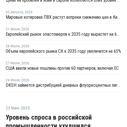
Цены на пропилен в Азии и Европе колеблются близ уровня в USD1000
05 Августа
,
2026
Мировые котировки ПВХ растут вопреки снижению цен в Китае
31 Июля
,
2026
Европейский рынок эластомеров к 2035 году вырастет на 64%
28 Июля
,
2026
Объем европейского рынка СК к 2035 году увеличится на 65%
27 Июля
,
2026
США ввели новые пошлины против 60 партнеров, включая ЕС
24 Июля
,
2026
DKSH займется дистрибуцией дневных флуоресцентных пигментов Brilliant Group в Европе
23 Мая
,
2025
Уровень спроса в российской
промышленности ухудшился