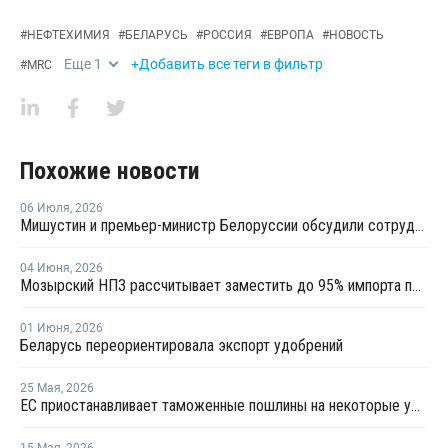
#
НЕФТЕХИМИЯ
#
БЕЛАРУСЬ
#
РОССИЯ
#
ЕВРОПА
#
НОВОСТЬ
Еще
1
+Добавить все теги в фильтр
#
MRC
Похожие новости
06 Июля
,
2026
Мишустин и премьер-министр Белоруссии обсудили сотрудничество РФ и Белоруссии в сфере углеводородов
04 Июня
,
2026
Мозырский НПЗ рассчитывает заместить до 95% импорта полипропилена в Беларуси
01 Июня
,
2026
Беларусь переориентировала экспорт удобрений
25 Мая
,
2026
ЕС приостанавливает таможенные пошлины на некоторые удобрения, но не из РФ
15 Мая
,
2026