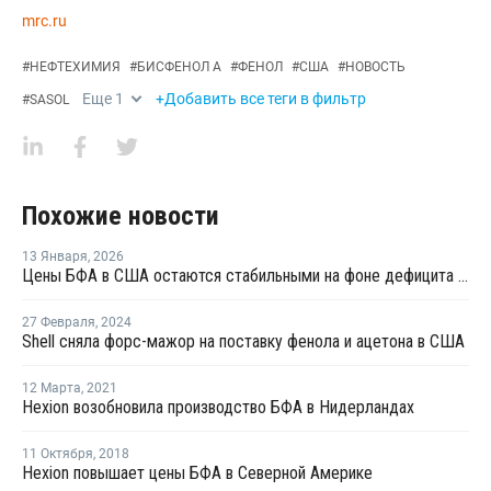
mrc.ru
#
НЕФТЕХИМИЯ
#
БИСФЕНОЛ А
#
ФЕНОЛ
#
США
#
НОВОСТЬ
Еще
1
+Добавить все теги в фильтр
#
SASOL
Похожие новости
13 Января
,
2026
Цены БФА в США остаются стабильными на фоне дефицита предложения в Азии и роста стоимости грузоперевозок
27 Февраля
,
2024
Shell сняла форс-мажор на поставку фенола и ацетона в США
12 Марта
,
2021
Hexion возобновила производство БФА в Нидерландах
11 Октября
,
2018
Hexion повышает цены БФА в Северной Америке