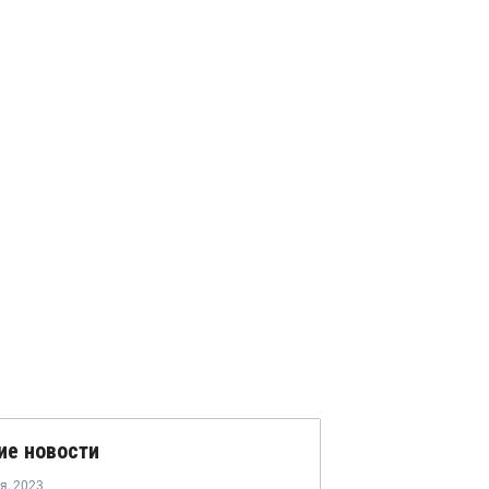
ие новости
ря
,
2023