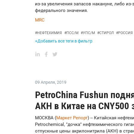
из-за увеличения запасов накануне, либо из-
федерального значения.
MRC
#
НЕФТЕХИМИЯ
#
ПСС/М
#
УПС/М
#
СТИРОЛ
#
РОССИЯ
+Добавить все теги в фильтр
09 Апреля
,
2019
PetroChina Fushun подн
АКН в Китае на CNY500 
МОСКВА (
Маркет Репорт
) -- Китайская нефте
Petrochemical, "дочка" нефтехимического гиган
отпускные цены акрилонитрила (АКН) в стран