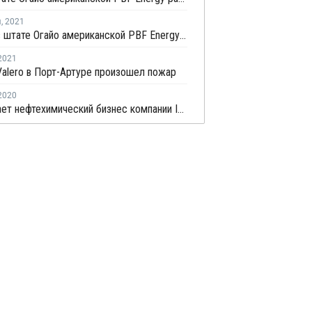
я
,
2021
На НПЗ в штате Огайо американской PBF Energy произошел пожар
2021
alero в Порт-Артуре произошел пожар
2020
BP продает нефтехимический бизнес компании Ineos