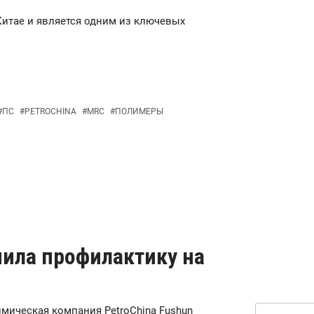
 Китае и является одним из ключевых
#
ПС
#
PETROCHINA
#
MRC
#
ПОЛИМЕРЫ
нила профилактику на
химическая компания PetroChina Fushun