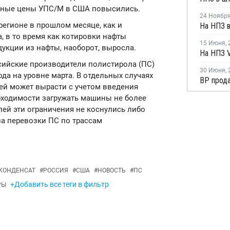
ктные цены УПС/М в США повысились.
24 Ноябр
 регионе в прошлом месяце, как и
, в то время как котировки нафты
15 Июня
,
укции из нафты, наоборот, выросла.
На НПЗ V
ссийские производители полистирола (ПС)
30 Июня
,
да на уровне марта. В отдельных случаях
ей может вырасти с учетом введения
бходимости загружать машины не более
лей эти ограничения не коснулись либо
за перевозки ПС по трассам
 КОНДЕНСАТ
#
РОССИЯ
#
США
#
НОВОСТЬ
#
ПС
+Добавить все теги в фильтр
РЫ