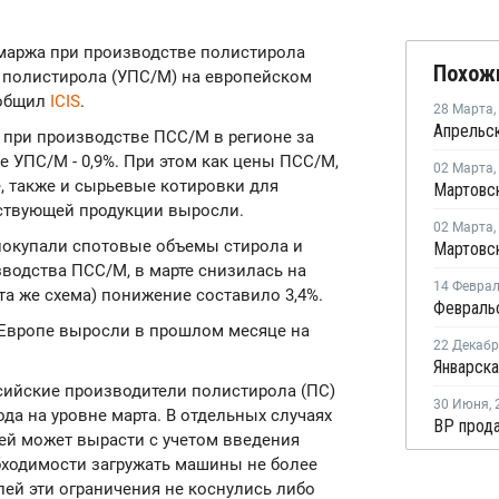
я маржа при производстве полистирола
Похож
 полистирола (УПС/М) на европейском
ообщил
ICIS
.
28 Марта
,
 при производстве ПСС/М в регионе за
е УПС/М - 0,9%. При этом как цены ПСС/М,
02 Марта
,
, также и сырьевые котировки для
тствующей продукции выросли.
02 Марта
,
 покупали спотовые объемы стирола и
водства ПСС/М, в марте снизилась на
14 Февра
(та же схема) понижение составило 3,4%.
в Европе выросли в прошлом месяце на
22 Декаб
ссийские производители полистирола (ПС)
30 Июня
,
да на уровне марта. В отдельных случаях
ей может вырасти с учетом введения
бходимости загружать машины не более
лей эти ограничения не коснулись либо