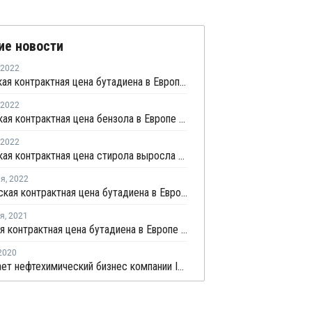
ие новости
2022
Апрельская контрактная цена бутадиена в Европе выросла на EUR200 за тонну
2022
Мартовская контрактная цена бензола в Европе выросла на EUR20 за тонну
2022
Мартовская контрактная цена стирола выросла в Европе на EUR93 за тонну
ля
,
2022
Февральская контрактная цена бутадиена в Европе выросла на EUR50 за тонну
ря
,
2021
Январская контрактная цена бутадиена в Европе снизилась на EUR50 за тонну
2020
BP продает нефтехимический бизнес компании Ineos