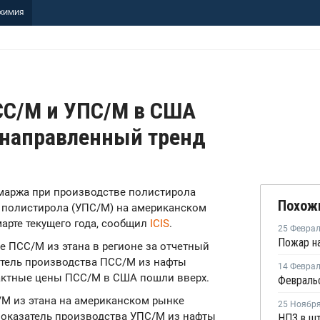
ХИМИЯ
СC/М и УПС/М в США
онаправленный тренд
я маржа при производстве полистирола
Похож
 полистирола (УПС/М) на американском
марте текущего года, сообщил
ICIS
.
25 Февра
е ПСС/М из этана в регионе за отчетный
атель производства ПСС/М из нафты
14 Февра
рактные цены ПСС/М в США пошли вверх.
М из этана на американском рынке
25 Ноябр
 показатель производства УПС/М из нафты