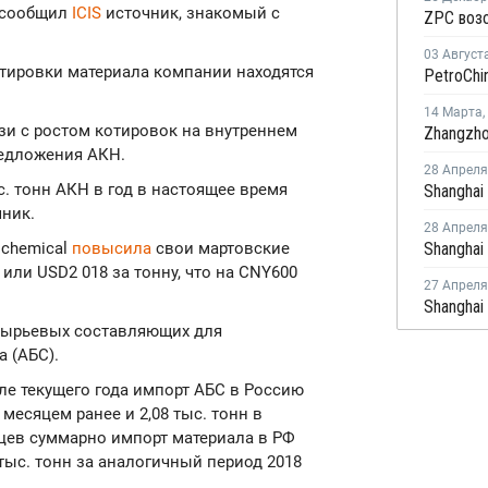
 сообщил
ICIS
источник, знакомый с
03 Август
отировки материала компании находятся
14 Марта
,
зи с ростом котировок на внутреннем
редложения АКН.
28 Апреля
с. тонн АКН в год в настоящее время
чник.
28 Апреля
ochemical
повысила
свои мартовские
или USD2 018 за тонну, что на CNY600
27 Апреля
сырьевых составляющих для
 (АБС).
але текущего года импорт АБС в Россию
 месяцем ранее и 2,08 тыс. тонн в
яцев суммарно импорт материала в РФ
 тыс. тонн за аналогичный период 2018