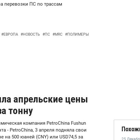
за перевозки ПС по трассам
#
ЕВРОПА
#
НОВОСТЬ
#
ПС
#
MRC
#
ПОЛИМЕРЫ
яла апрельские цены
за тонну
химическая компания PetroChina Fushun
Похож
та - PetroChina, 3 апреля подняла свои
е на 500 юаней (CNY) или USD74,5 за
25 Декаб