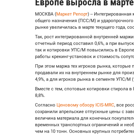
Европе выросла в марте
МОСКВА (
Маркет Репорт
) -- Интегрированна
общего назначения (ПСС/М) и ударопрочного
рынке увеличилась в марте текущего года, с
Так, рост интегрированной внутренней маржи
отчетный период составил 0,6%, а при выпуск
так и котировки УПС/М повысились в Европе
работы крекинг-установок и стоимость сопу
При этом маржа тех игроков рынка, которые
продавали их на внутреннем рынке для произ
4,9%, а для игроков рынка в сегменте УПС/М 
Вместе с тем, спотовые котировки стирола 
8,8%.
Согласно
Ценовому обзору ICIS-MRC
, все ро
сохранили апрельские отпускные цены с заво
величина материала для конечных покупател
временных транспортных ограничений и нео
чем на 10 тонн. Основных крупных потребите