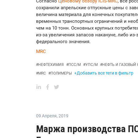
Согласно
Ценовому обзору ICIS-MRC
, все ро
сохранили апрельские отпускные цены с заво
величина материала для конечных покупател
временных транспортных ограничений и нео
чем на 10 тонн. Основных крупных потребите
из-за увеличения запасов накануне, либо из-
федерального значения.
MRC
#
НЕФТЕХИМИЯ
#
ПСС/М
#
УПС/М
#
НЕФТЬ И ГАЗОВЫЙ
+Добавить все теги в фильтр
#
MRC
#
ПОЛИМЕРЫ
09 Апреля
,
2019
Маржа производства ПС