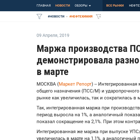
ГЛАВНАЯ
НОВОСТИ
ОБЗОРЫ
ВСЕ РЫНКИ
НЕФТЕ
#
НОВОСТИ
#
НЕФТЕХИМИЯ
09 Апреля
,
2019
Маржа производства П
демонстрировала разн
в марте
МОСКВА (
Маркет Репорт
) -- Интегрированна
общего назначения (ПСС/М) и ударопрочного
рынке как увеличилась, так и сократилась в 
Так, интегрированная маржа при производств
период выросла на 1%, а аналогичный показ
показал сокращение на 2,1%. При этом конт
Интегрированная же маржа при выпуске УПС/
увеличилась в марте на 1,1%, а аналогичный