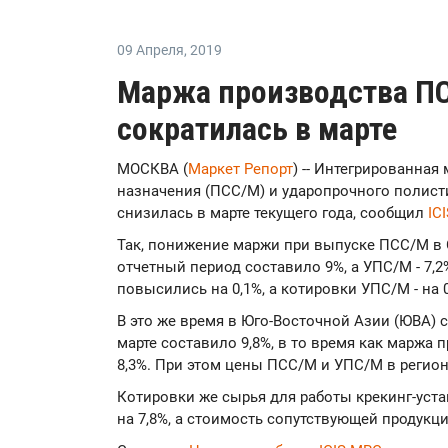
09 Апреля
,
2019
Маржа производства ПС
сократилась в марте
МОСКВА (
Маркет Репорт
) -- Интегрированна
назначения (ПСС/М) и ударопрочного полист
снизилась в марте текущего года, сообщил
IC
Так, понижение маржи при выпуске ПСС/М в 
отчетный период составило 9%, а УПС/М - 7,
повысились на 0,1%, а котировки УПС/М - на 0
В это же время в Юго-Восточной Азии (ЮВА)
марте составило 9,8%, в то время как маржа
8,3%. При этом цены ПСС/М и УПС/М в регион
Котировки же сырья для работы крекинг-уста
на 7,8%, а стоимость сопутствующей продукц