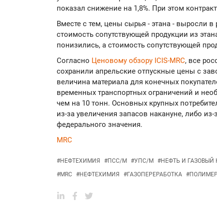
показал снижение на 1,8%. При этом контра
Вместе с тем, цены сырья - этана - выросли в
стоимость сопутствующей продукции из этана
понизились, а стоимость сопутствующей прод
Согласно
Ценовому обзору ICIS-MRC
, все ро
сохранили апрельские отпускные цены с заво
величина материала для конечных покупател
временных транспортных ограничений и нео
чем на 10 тонн. Основных крупных потребите
из-за увеличения запасов накануне, либо из-
федерального значения.
MRC
#
НЕФТЕХИМИЯ
#
ПСС/М
#
УПС/М
#
НЕФТЬ И ГАЗОВЫЙ
#
MRC
#
НЕФТЕХИМИЯ
#
ГАЗОПЕРЕРАБОТКА
#
ПОЛИМЕ