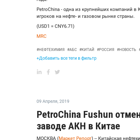
PetroChina - одна из крупнейших компаний в
игроков на нефте- и газовом рынке страны.
(USD1 = CNY6.71)
MRC
#
НЕФТЕХИМИЯ
#
АБС
#
КИТАЙ
#
РОССИЯ
#
НОВОСТЬ
+Добавить все теги в фильтр
09 Апреля
,
2019
PetroChina Fushun отме
заводе АКН в Китае
МОСКВА (
Маркет Репорт
) -- Китайская нефте