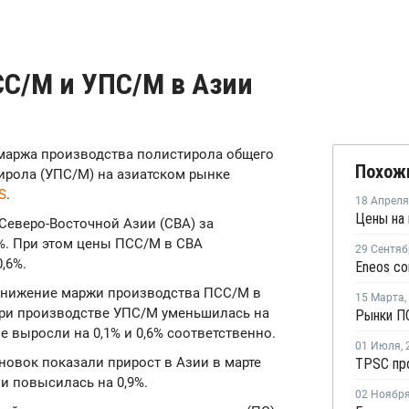
C/М и УПС/М в Азии
я маржа производства полистирола общего
Похож
ирола (УПС/М) на азиатском рынке
IS
.
18 Апреля
Цены на 
Северо-Восточной Азии (СВА) за
2%. При этом цены ПСС/М в СВА
29 Сентяб
,6%.
 снижение маржи производства ПСС/М в
15 Марта
,
 при производстве УПС/М уменьшилась на
е выросли на 0,1% и 0,6% соответственно.
01 Июля
,
новок показали прирост в Азии в марте
ии повысилась на 0,9%.
02 Ноябр