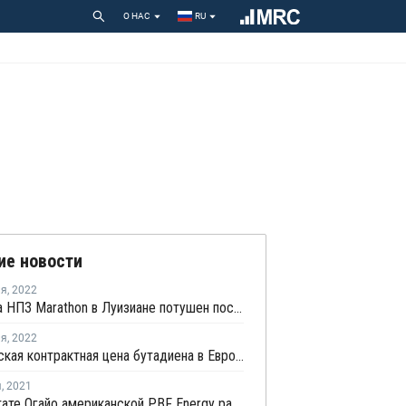
О НАС
RU
ие новости
ля
,
2022
Пожар на НПЗ Marathon в Луизиане потушен после взрыва
ля
,
2022
Февральская контрактная цена бутадиена в Европе выросла на EUR50 за тонну
я
,
2021
НПЗ в штате Огайо американской PBF Energy работает в штатном режиме, несмотря на пожар