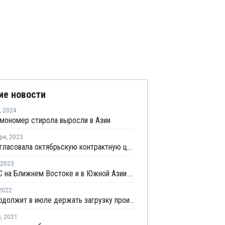
ие новости
,
2024
мономер стирола выросли в Азии
ря
,
2023
Eneos согласовала октябрьскую контрактную цену бензола в Азии
2023
Рынки ПС на Ближнем Востоке и в Южной Азии активны по мере стабилизации цен стирола
2022
TPSC продолжит в июле держать загрузку производства ПС на уровне 80%
я
,
2021