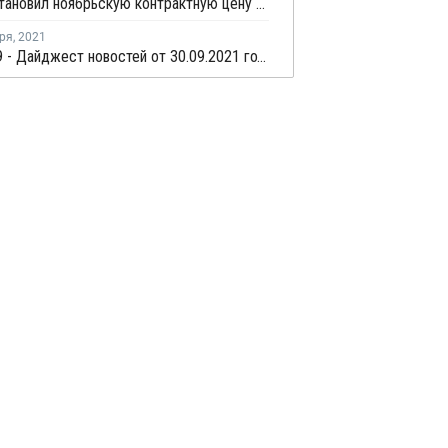
Eneos установил ноябрьскую контрактную цену бензола в Азии на уровне USD1 005 за тонну
ря
,
2021
COVID-19 - Дайджест новостей от 30.09.2021 года