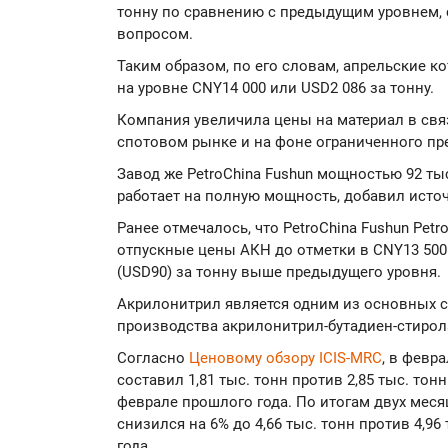
тонну по сравнению с предыдущим уровнем,
вопросом.
Таким образом, по его словам, апрельские к
на уровне CNY14 000 или USD2 086 за тонну.
Компания увеличила цены на материал в свя
спотовом рынке и на фоне ограниченного п
Завод же PetroChina Fushun мощностью 92 ты
работает на полную мощность, добавил исто
Ранее отмечалось, что PetroChina Fushun Petr
отпускные цены АКН до отметки в CNY13 500 
(USD90) за тонну выше предыдущего уровня.
Акрилонитрил является одним из основных 
производства акрилонитрил-бутадиен-стирола
Согласно
Ценовому обзору ICIS-MRC
, в февр
составил 1,81 тыс. тонн против 2,85 тыс. тонн
феврале прошлого года. По итогам двух мес
снизился на 6% до 4,66 тыс. тонн против 4,96
года.