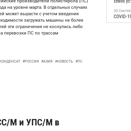
ссийские производители полистирола (ПС)
да на уровне марта. В отдельных случаях
30 Сентяб
ей может вырасти с учетом введения
бходимости загружать машины не более
лей эти ограничения не коснулись либо
за перевозки ПС по трассам
 КОНДЕНСАТ
#
РОССИЯ
#
АЗИЯ
#
НОВОСТЬ
#
ПС
C/М и УПС/М в