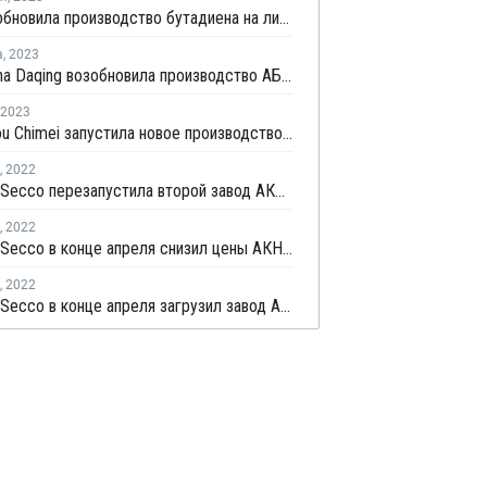
ZPC возобновила производство бутадиена на линии №1 в Китае
а
,
2023
PetroChina Daqing возобновила производство АБС в Китае
2023
Zhangzhou Chimei запустила новое производство ПС в Китае
,
2022
Shanghai Secco перезапустила второй завод АКН в Шанхае
,
2022
Shanghai Secco в конце апреля снизил цены АКН в Китае на CNY100 за тонну
,
2022
Shanghai Secco в конце апреля загрузил завод АКН в Шанхае на уровне 50%