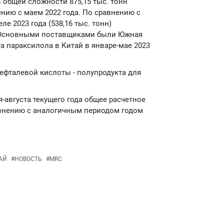
в общей сложности 875,15 тыс. тонн
ению с маем 2022 года. По сравнению с
е 2023 года (538,16 тыс. тонн)
. Основными поставщиками были Южная
а параксилола в Китай в январе-мае 2023
ефталевой кислоты - полупродукта для
я-августа текущего года общее расчетное
авнению с аналогичным периодом годом
АЙ
#
НОВОСТЬ
#
MRC