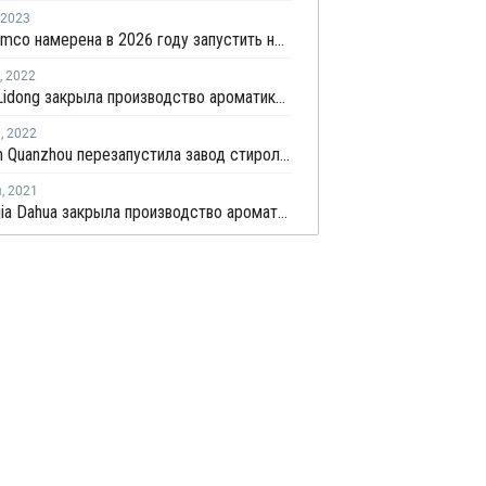
2023
Saudi Aramco намерена в 2026 году запустить нефтехимический комплекс в Китае
,
2022
Qingdao Lidong закрыла производство ароматики на ремонт
я
,
2022
Sinochem Quanzhou перезапустила завод стирола в провинции Фуцзянь после ремонта
я
,
2021
Dalian Fujia Dahua закрыла производство ароматики в Китае на ремонт