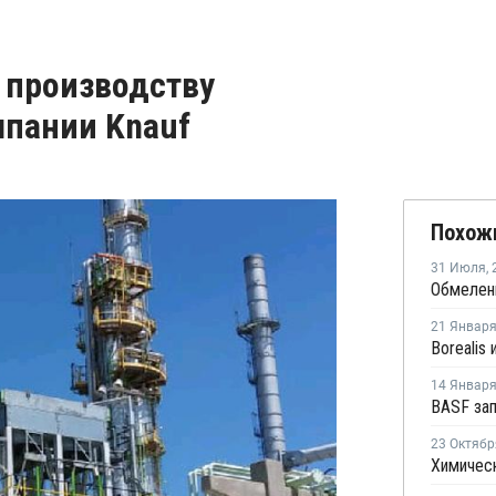
 производству
пании Knauf
Похож
31 Июля
,
21 Январ
14 Январ
23 Октябр