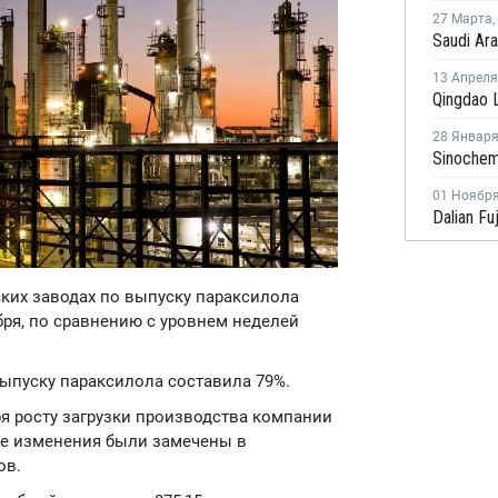
27 Марта
,
13 Апреля
28 Январ
01 Ноябр
ских заводах по выпуску параксилола
бря, по сравнению с уровнем неделей
выпуску параксилола составила 79%.
ря росту загрузки производства компании
ные изменения были замечены в
ов.