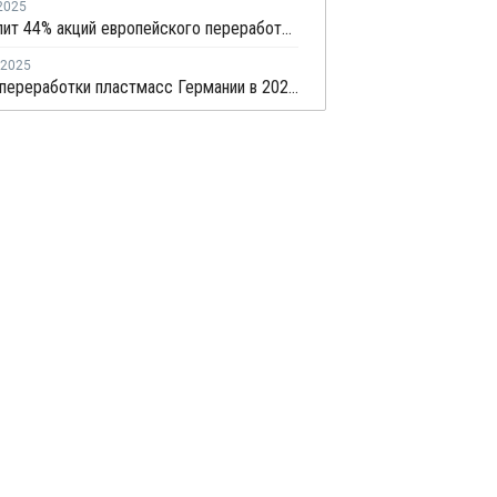
2025
Agilyx купит 44% акций европейского переработчика пластика GreenDot Global
2025
Отрасль переработки пластмасс Германии в 2024 году сократилась на 4%