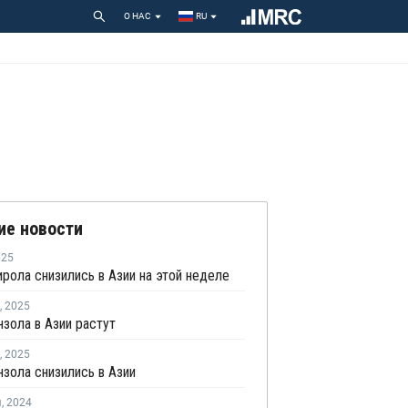
О НАС
RU
ие новости
025
рола снизились в Азии на этой неделе
,
2025
зола в Азии растут
,
2025
зола снизились в Азии
я
,
2024