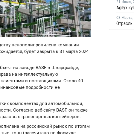
21 Июля
,
03 Марта
,
одству пенополипропилена компании
к ожидается, будет закрыта к 31 марта 2024
бъект на заводе BASF в Шварцхайде,
 права на интеллектуальную
с клиентами и поставщиками. Около 40
 Финансовые подробности не
гких компонентах для автомобильной,
сти. Согласно веб-сайту BASF, он также
оразовых транспортных контейнеров.
ропилена на российский рынок по итогам
 тыс. тонн (рассчитано по формуле