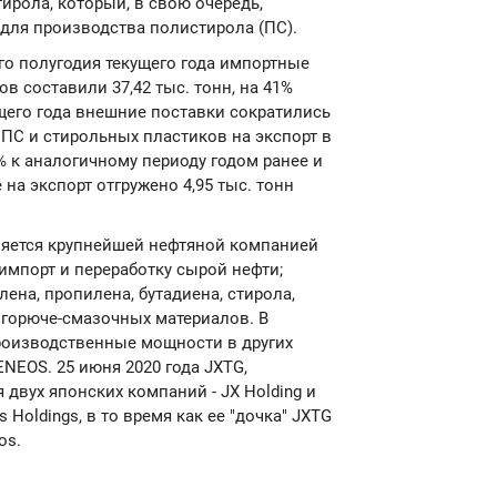
ирола, который, в свою очередь,
ля производства полистирола (ПС).
ого полугодия текущего года импортные
в составили 37,42 тыс. тонн, на 41%
щего года внешние поставки сократились
о ПС и стирольных пластиков на экспорт в
% к аналогичному периоду годом ранее и
 на экспорт отгружено 4,95 тыс. тонн
является крупнейшей нефтяной компанией
 импорт и переработку сырой нефти;
ена, пропилена, бутадиена, стирола,
е горюче-смазочных материалов. В
роизводственные мощности в других
ENEOS. 25 июня 2020 года JXTG,
 двух японских компаний - JX Holding и
 Holdings, в то время как ее "дочка" JXTG
os.