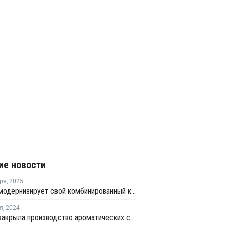
ие новости
ря
,
2025
Sinopec модернизирует свой комбинированный комплекс в Синьцзяне
я
,
2024
Sinopec закрыла производство ароматических соединений в Китае из-за механического сбоя