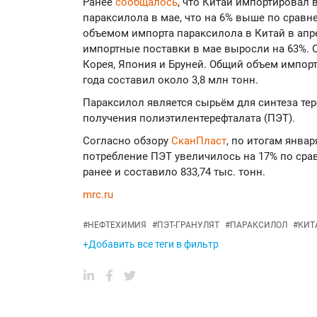
Ранее
сообщалось
, что Китай импортировал 
параксилола в мае, что на 6% выше по сравн
объемом импорта параксилола в Китай в апрел
импортные поставки в мае выросли на 63%
Корея, Япония и Бруней. Общий объем импорт
года составил около 3,8 млн тонн.
Параксилол является сырьём для синтеза тер
получения полиэтилентерефталата (ПЭТ).
Согласно обзору
СканПласт
, по итогам январ
потребление ПЭТ увеличилось на 17% по ср
ранее и составило 833,74 тыс. тонн.
mrc.ru
#
НЕФТЕХИМИЯ
#
ПЭТ-ГРАНУЛЯТ
#
ПАРАКСИЛОЛ
#
КИТ
+Добавить все теги в фильтр