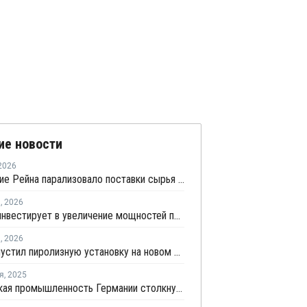
ие новости
2026
Обмеление Рейна парализовало поставки сырья для нефтехимии Германии
я
,
2026
Borealis инвестирует в увеличение мощностей по производству ПП в Германии
я
,
2026
BASF запустил пиролизную установку на новом заводе в Китае
я
,
2025
Химическая промышленность Германии столкнулась с резким падением производства