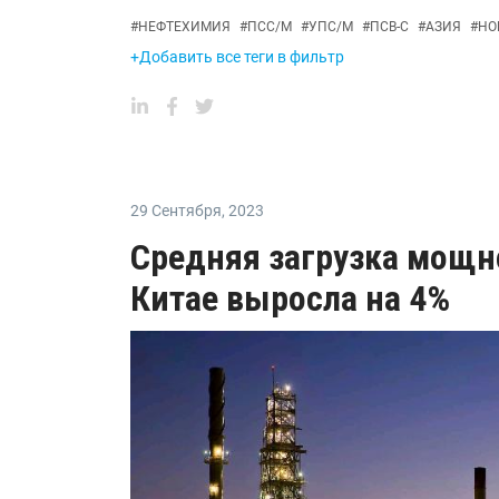
#
НЕФТЕХИМИЯ
#
ПСС/М
#
УПС/М
#
ПСВ-С
#
АЗИЯ
#
НО
+Добавить все теги в фильтр
29 Сентября
,
2023
Средняя загрузка мощн
Китае выросла на 4%