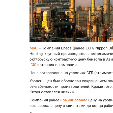
MRC
-- Компания Eneos (ранее JXTG Nippon Oil
Holding, крупный производитель нефтехимич
октябрьскую контрактную цену бензола в Ази
ICIS
источник в компании.
Цена согласована на условиях CFR (стоимость
Уровень цен был обоснован сокращением пос
рентабельности производителей. Кроме того,
Китая оставался низким.
Компания ранее
номинировала
цену на уров
согласовала цену с клиентами до конца рабоч