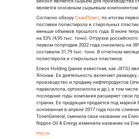
Бензол является сырьем для производства ст
является основным сырьевым компонентом д
Согласно обзору
СканПласт
, по итогам перв
поставки полистирола и стирольных пластико
меньше объемов прошлого года. В июне теку
на 53% (4,95 тыс. тонн). Отгрузки российског
первом полугодии 2022 года снизились на 38
составили 31,79 тыс. тонн. В отчетном месяце
полистирола и стирольных пластиков.
Eneos Holding (ранее известная, как JXTG) 
Японии. Ее деятельность включает разведку,
производство и продажу нефтепродуктов (этил
параксилола, ортоксилола и др.), в том числ
последние годы компания расширяет свои п
странах. Ее продукция продается под маркой 
основанная в апреле 2017 года после слияния
TonenGeneral, сменила свое название на Eneos
Nippon Oil & Energy изменила название на Ene
mrc.ru