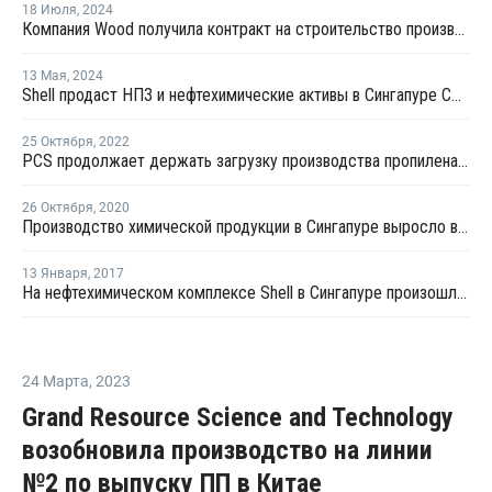
18 Июля
,
2024
Компания Wood получила контракт на строительство производства экологически чистой упаковки в Сингапуре
13 Мая
,
2024
Shell продаст НПЗ и нефтехимические активы в Сингапуре СП Chandra Asri и Glencore
25 Октября
,
2022
PCS продолжает держать загрузку производства пропилена на уровне 60%
26 Октября
,
2020
Производство химической продукции в Сингапуре выросло в сентябре на 0,4%
13 Января
,
2017
На нефтехимическом комплексе Shell в Сингапуре произошла утечка химических веществ
24 Марта
,
2023
Grand Resource Science and Technology
возобновила производство на линии
№2 по выпуску ПП в Китае