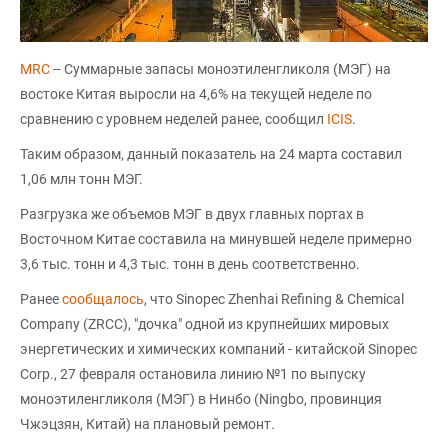
MRC
-- Суммарные запасы моноэтиленгликоля (МЭГ) на
востоке Китая выросли на 4,6% на текущей неделе по
сравнению с уровнем неделей ранее, сообщил
ICIS
.
Таким образом, данный показатель на 24 марта составил
1,06 млн тонн МЭГ.
Разгрузка же объемов МЭГ в двух главных портах в
Восточном Китае составила на минувшей неделе примерно
3,6 тыс. тонн и 4,3 тыс. тонн в день соответственно.
Ранее
сообщалось
, что Sinopec Zhenhai Refining & Chemical
Company (ZRCC), "дочка" одной из крупнейших мировых
энергетических и химических компаний - китайской Sinopec
Corp., 27 февраля остановила линию №1 по выпуску
моноэтиленгликоля (МЭГ) в Нинбо (Ningbo, провинция
Чжэцзян, Китай) на плановый ремонт.