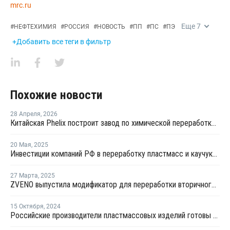
mrc.ru
Еще
7
#
НЕФТЕХИМИЯ
#
РОССИЯ
#
НОВОСТЬ
#
ПП
#
ПС
#
ПЭ
+Добавить все теги в фильтр
Похожие новости
28 Апреля
,
2026
Китайская Phelix построит завод по химической переработке пластика
20 Мая
,
2025
Инвестиции компаний РФ в переработку пластмасс и каучука в 2024 году сократились на 30%
27 Марта
,
2025
ZVENO выпустила модификатор для переработки вторичного ПС
15 Октября
,
2024
Российские производители пластмассовых изделий готовы перерабатывать все выпускаемые в стране полимеры