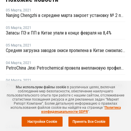
05 Марта
,
2021
Nanjing Chengzhi в середине марта закроет установку № 2 по выпуску олефинов в Нанкине
05 Марта
,
2021
Запасы ПЭ и ПП в Китае упали в конце февраля на 8,4%
05 Марта
,
2021
Средняя загрузка заводов окиси пропилена в Китае снизилась в конце февраля на 2,3%
04 Марта
,
2021
PetroChina Jinxi Petrochemical провела внеплановую профилактику на заводе ПП в Ляонине
04 Марта
,
2021
Zhejiang Huahong в середине марта закроет установку дегидрирования пропана в Китае на плановый ремонт
Мы используем файлы cookie
в различных целях, включая
соблюдение мер безопасности, обеспечение наилучшего
пользовательского опыта при работе с нашим сайтом, отслеживание
03 Марта
,
2021
статистики посещения ресурса и для рекламных задач “Маркет
Oriental Energy-Ninbo запустила новую установку дегидрирования пропана в Нинбо
Репорт Компани”. Более детальную информацию о правилах
использования файлов cookie вы найдёте на странице "
Политика
конфиденциальности GDPR
".
Настройки Cookie
Принять Все Cookie
24 Марта
,
2023