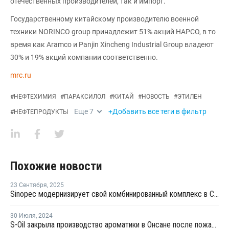
отечественных производителей, так и импорт.
Государственному китайскому производителю военной
техники NORINCO group принадлежит 51% акций HAPCO, в то
время как Aramco и Panjin Xincheng Industrial Group владеют
30% и 19% акций компании соответственно.
mrc.ru
#
НЕФТЕХИМИЯ
#
ПАРАКСИЛОЛ
#
КИТАЙ
#
НОВОСТЬ
#
ЭТИЛЕН
Еще
7
+Добавить все теги в фильтр
#
НЕФТЕПРОДУКТЫ
Похожие новости
23 Сентября
,
2025
Sinopec модернизирует свой комбинированный комплекс в Синьцзяне
30 Июля
,
2024
S-Oil закрыла производство ароматики в Онсане после пожара