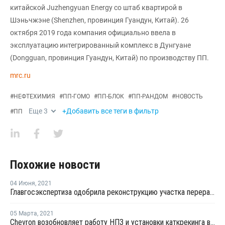
китайской Juzhengyuan Energy со штаб квартирой в
Шэньчжэне (Shenzhen, провинция Гуандун, Китай). 26
октября 2019 года компания официально ввела в
эксплуатацию интегрированный комплекс в Дунгуане
(Dongguan, провинция Гуандун, Китай) по производству ПП.
mrc.ru
#
НЕФТЕХИМИЯ
#
ПП-ГОМО
#
ПП-БЛОК
#
ПП-РАНДОМ
#
НОВОСТЬ
Еще
3
+Добавить все теги в фильтр
#
ПП
Похожие новости
04 Июня
,
2021
Главгосэкспертиза одобрила реконструкцию участка переработки углеводородного сырья для полимеров на ЗапСибНефтехиме
05 Марта
,
2021
Chevron возобновляет работу НПЗ и установки каткрекинга в Пасадене