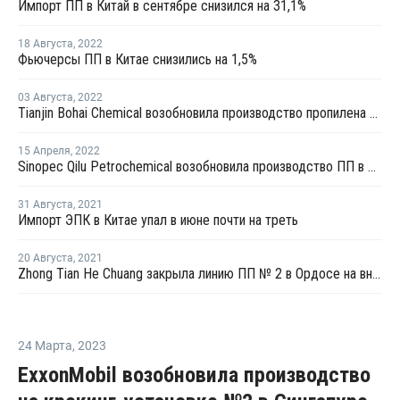
Импорт ПП в Китай в сентябре снизился на 31,1%
18 Августа
,
2022
Фьючерсы ПП в Китае снизились на 1,5%
03 Августа
,
2022
Tianjin Bohai Chemical возобновила производство пропилена на установке дегидрирования пропана в Таньзине
15 Апреля
,
2022
Sinopec Qilu Petrochemical возобновила производство ПП в Китае
31 Августа
,
2021
Импорт ЭПК в Китае упал в июне почти на треть
20 Августа
,
2021
Zhong Tian He Chuang закрыла линию ПП № 2 в Ордосе на внеплановый ремонт
24 Марта
,
2023
ExxonMobil возобновила производство