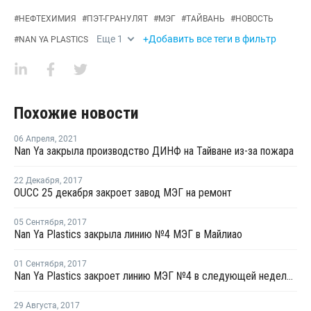
#
НЕФТЕХИМИЯ
#
ПЭТ-ГРАНУЛЯТ
#
МЭГ
#
ТАЙВАНЬ
#
НОВОСТЬ
Еще
1
+Добавить все теги в фильтр
#
NAN YA PLASTICS
Похожие новости
06 Апреля
,
2021
Nan Ya закрыла производство ДИНФ на Тайване из-за пожара
22 Декабря
,
2017
OUCC 25 декабря закроет завод МЭГ на ремонт
05 Сентября
,
2017
Nan Ya Plastics закрыла линию №4 МЭГ в Майлиао
01 Сентября
,
2017
Nan Ya Plastics закроет линию МЭГ №4 в следующей неделе на ремонт
29 Августа
,
2017