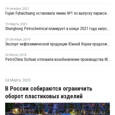
19 Ноября
,
2021
Fujian Fuhaichuang остановила линию №1 по выпуску параксилола в Китае на ремонт
19 Марта
,
2021
Shenghong Petrochemical планирует в конце 2021 года запустить комплекс в Ляньюньгане
29 Октября
,
2019
Экспорт нефтехимической продукции Южной Кореи продолжает снижаться в течение десяти месяцев подряд
24 Июля
,
2018
PetroChina Sichuan отложила возобновление производства МЭГ на конец июля
24 Марта
,
2023
В России собираются ограничить
оборот пластиковых изделий