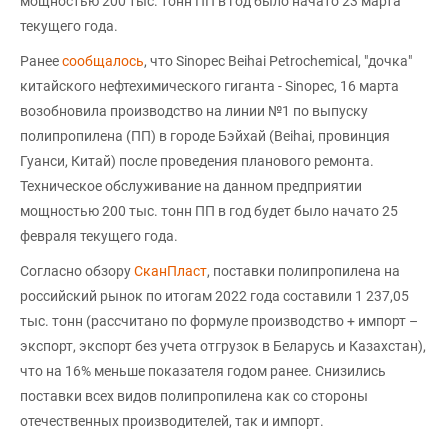
мощностью 200 тыс. тонн ПП в год было начато 23 марта
текущего года.
Ранее
сообщалось
, что Sinopec Beihai Petrochemical, "дочка"
китайского нефтехимического гиганта - Sinopec, 16 марта
возобновила производство на линии №1 по выпуску
полипропилена (ПП) в городе Бэйхай (Beihai, провинция
Гуанси, Китай) после проведения планового ремонта.
Техническое обслуживание на данном предприятии
мощностью 200 тыс. тонн ПП в год будет было начато 25
февраля текущего года.
Согласно обзору
СканПласт
, поставки полипропилена на
российский рынок по итогам 2022 года составили 1 237,05
тыс. тонн (рассчитано по формуле производство + импорт –
экспорт, экспорт без учета отгрузок в Беларусь и Казахстан),
что на 16% меньше показателя годом ранее. Снизились
поставки всех видов полипропилена как со стороны
отечественных производителей, так и импорт.