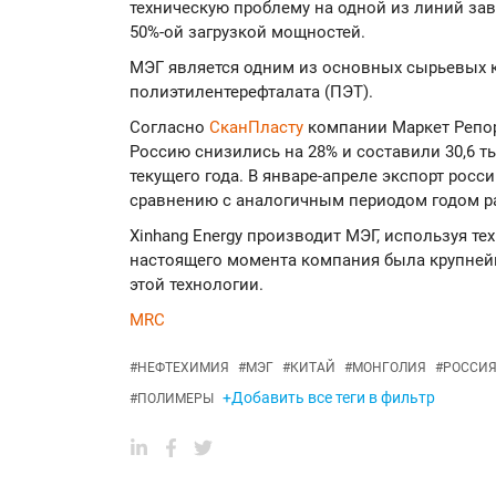
техническую проблему на одной из линий заво
50%-ой загрузкой мощностей.
МЭГ является одним из основных сырьевых 
полиэтилентерефталата (ПЭТ).
Согласно
СканПласту
компании Маркет Репор
Россию снизились на 28% и составили 30,6 т
текущего года. В январе-апреле экспорт росс
сравнению с аналогичным периодом годом ран
Xinhang Energу производит МЭГ, используя т
настоящего момента компания была крупней
этой технологии.
MRC
#
НЕФТЕХИМИЯ
#
МЭГ
#
КИТАЙ
#
МОНГОЛИЯ
#
РОССИ
+Добавить все теги в фильтр
#
ПОЛИМЕРЫ