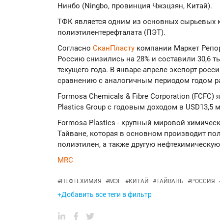
Нинбо (Ningbo, провинция Чжэцзян, Китай).
ТФК является одним из основных сырьевых 
полиэтилентерефталата (ПЭТ).
Согласно
СканПласту
компании Маркет Репор
Россию снизились на 28% и составили 30,6 т
текущего года. В январе-апреле экспорт росс
сравнению с аналогичным периодом годом ран
Formosa Chemicals & Fibre Corporation (FCFC
Plastics Group с годовым доходом в USD13,5 
Formosa Plastics - крупный мировой химичес
Тайване, которая в основном производит по
полиэтилен, а также другую нефтехимическу
MRC
#
НЕФТЕХИМИЯ
#
МЭГ
#
КИТАЙ
#
ТАЙВАНЬ
#
РОССИЯ
+Добавить все теги в фильтр