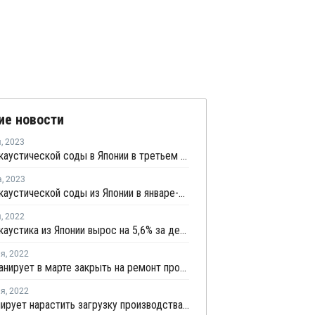
ие новости
я
,
2023
Экспорт каустической соды в Японии в третьем квартале увеличился
а
,
2023
Экспорт каустической соды из Японии в январе-июне снизился
я
,
2022
Экспорт каустика из Японии вырос на 5,6% за девять месяцев
ля
,
2022
Tosoh планирует в марте закрыть на ремонт производство каустика в Японии
ля
,
2022
AGC планирует нарастить загрузку производства каустика в Японии