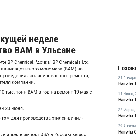
текущей неделе
тво ВАМ в Ульсане
tte BP Chemical, "дочка" BP Chemicals Ltd,
Похож
 винилацетатного мономера (ВАМ) на
е проведения запланированного ремонта,
24 Январ
ителя компании.
 тыс. тонн ВАМ в год на ремонт 19 мая с
14 Июня
,
Hanwha T
ен 20 июня.
22 Марта
,
ом для производства этилен-винил-
29 Апреля
, в апреле импорт ЭВА в Россию вырос