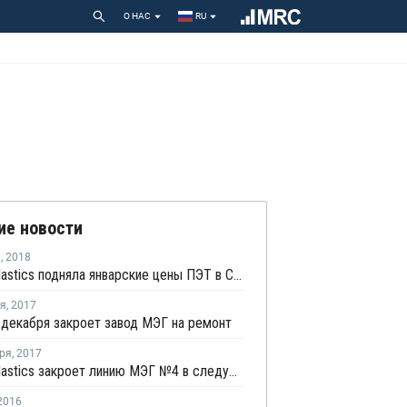
О НАС
RU
ие новости
я
,
2018
Nan Ya Plastics подняла январские цены ПЭТ в США
ря
,
2017
декабря закроет завод МЭГ на ремонт
ря
,
2017
Nan Ya Plastics закроет линию МЭГ №4 в следующей неделе на ремонт
2016