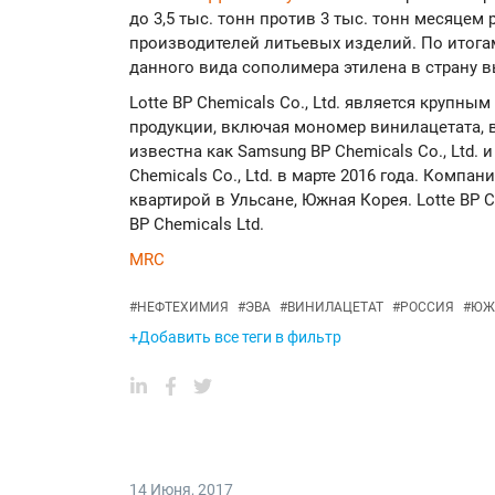
до 3,5 тыс. тонн против 3 тыс. тонн месяцем 
производителей литьевых изделий. По итога
данного вида сополимера этилена в страну вы
Lotte BP Chemicals Co., Ltd. является крупн
продукции, включая мономер винилацетата, 
известна как Samsung BP Chemicals Co., Ltd. 
Chemicals Co., Ltd. в марте 2016 года. Компан
квартирой в Ульсане, Южная Корея. Lotte BP 
BP Chemicals Ltd.
MRC
#
НЕФТЕХИМИЯ
#
ЭВА
#
ВИНИЛАЦЕТАТ
#
РОССИЯ
#
ЮЖ
+Добавить все теги в фильтр
14 Июня
,
2017