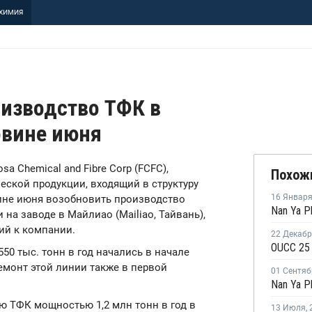
ХИМИЯ
оизводство ТФК в
овине июня
osa Chemical and Fibre Corp (FCFC),
Похож
ской продукции, входящий в структуру
16 Январ
вине июня возобновить производство
на заводе в Майлиао (Mailiao, Тайвань),
ий к компании.
22 Декаб
OUCC 25 
0 тыс. тонн в год начались в начале
монт этой линии также в первой
01 Сентяб
 ТФК мощностью 1,2 млн тонн в год в
13 Июля
,