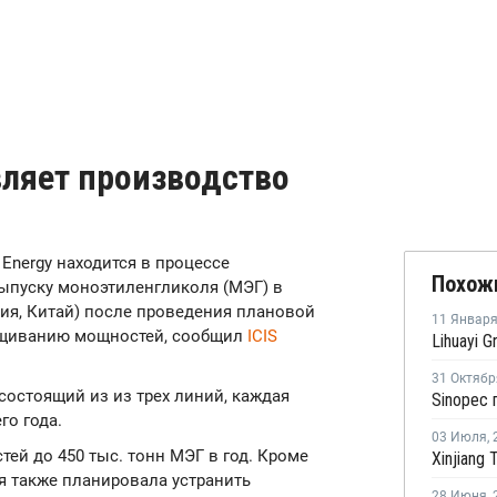
вляет производство
g Energу находится в процессе
Похож
ыпуску моноэтиленгликоля (МЭГ) в
лия, Китай) после проведения плановой
11 Январ
ащиванию мощностей, сообщил
ICIS
31 Октябр
состоящий из из трех линий, каждая
го года.
03 Июля
,
ей до 450 тыс. тонн МЭГ в год. Кроме
 также планировала устранить
28 Июня
,