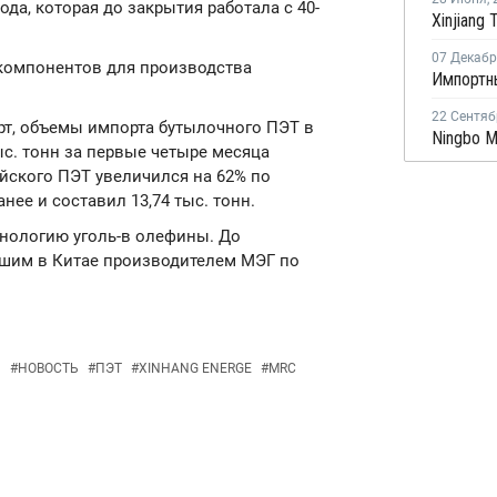
да, которая до закрытия работала с 40-
07 Декаб
компонентов для производства
Импортн
22 Сентяб
т, объемы импорта бутылочного ПЭТ в
ыс. тонн за первые четыре месяца
ийского ПЭТ увеличился на 62% по
ее и составил 13,74 тыс. тонн.
ехнологию уголь-в олефины. До
шим в Китае производителем МЭГ по
Я
#
НОВОСТЬ
#
ПЭТ
#
XINHANG ENERGE
#
MRC