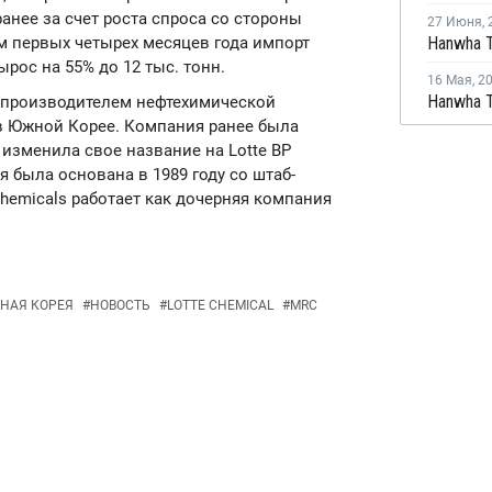
ранее за счет роста спроса со стороны
27 Июня
,
м первых четырех месяцев года импорт
рос на 55% до 12 тыс. тонн.
16 Мая
,
2
ым производителем нефтехимической
в Южной Корее. Компания ранее была
и изменила свое название на Lotte BP
ия была основана в 1989 году со штаб-
Chemicals работает как дочерняя компания
НАЯ КОРЕЯ
#
НОВОСТЬ
#
LOTTE CHEMICAL
#
MRC