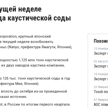
кущей неделе
да каустической соды
Corporation, крупный японский
Похож
а текущей неделе возобновить
ьо (Nanyo, префектура Ямагути, Япония),
15 Ноябр
ощностью 1,125 млн тонн каустической
02 Август
 из двух заводов каустика компании,
15 Ноябр
 126 тыс. тонн каустической соды в год
ефектура Мие, Япония).
22 Февра
 вплоть до октября из-за проведенной
казал источник.
07 Февра
, в России по итогам первого квартала