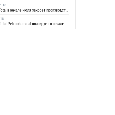
2018
Hanwha Total в начале июля закроет производство ЭВА в Даэсане на ремонт
018
Hanwha Total Petrochemical планирует в начале июня закрыть производство ЭВА в Даэсане