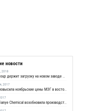
ие новости
я
,
2018
Lihuayi Group держит загрузку на новом заводе МЭГ на уровне 100%
я
,
2017
Sinopec повысила ноябрьские цены МЭГ в восточном Китае
2017
Xinjiang Tianye Chemical возобновила производство МЭГ
2017