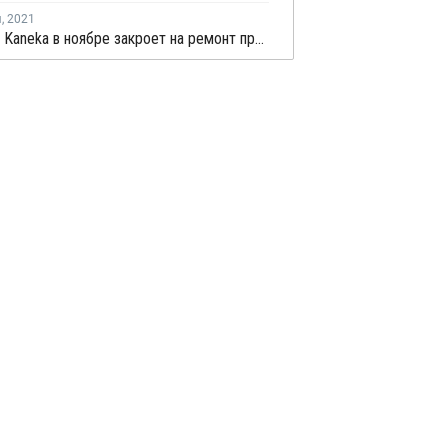
я
,
2021
Японская Kaneka в ноябре закроет на ремонт производство каустика