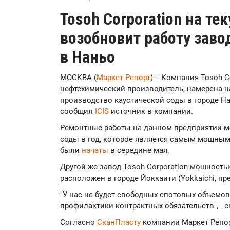
Tosoh Corporation на те
возобновит работу заво
в Наньо
МОСКВА (
Маркет Репорт
) -- Компания Tosoh 
нефтехимический производитель, намерена н
производство каустической соды в городе Нан
сообщил
ICIS
источник в компании.
Ремонтные работы на данном предприятии м
соды в год, которое является самым мощным
были
начаты
в середине мая.
Другой же завод Tosoh Corporation мощностью
расположен в городе Йоккаити (Yokkaichi, пр
"У нас не будет свободных спотовых объемов
профилактики контрактных обязательств", - с
Согласно
СканПласту
компании Маркет Репорт