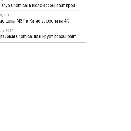
Xinjiang Tianye Chemical в июле возобновит производство МЭГ в Китае
ря
,
2016
ые цены МЭГ в Китае выросли на 4%
ря
,
2016
Ningbo Mitsubishi Chemical планирует возобновить производство ТФК в конце октября