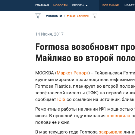
ГЛАВНАЯ
НОВОСТИ
ОБЗОРЫ
ВСЕ РЫНКИ
НЕФТЕ
#
НОВОСТИ
#
НЕФТЕХИМИЯ
14 Июня
,
2017
Formosa возобновит пр
Майлиао во второй пол
МОСКВА (
Маркет Репорт
) -- Тайваньская Form
крупный мировой производитель нефтехимиче
Formosa Plastics, планирует во второй поло
терефталевой кислоты (ТФК) на первой линии 
сообщает
ICIS
со ссылкой на источник, близк
Ремонтные работы на линии №1 мощностью 55
июня. В прошлой году компания
проводила
ре
половине июня.
В мае текущего года Formosa
закрывала
линию