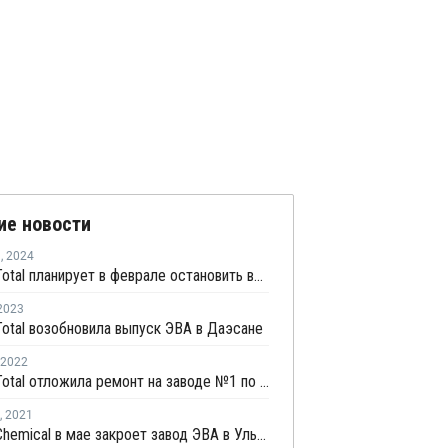
ие новости
я
,
2024
Hanwha Total планирует в феврале остановить выпуск ЭВА на линии №2 в Даэсане
2023
otal возобновила выпуск ЭВА в Даэсане
2022
Hanwha Total отложила ремонт на заводе №1 по выпуску ЭВА в Даэсане
,
2021
Hanwha Chemical в мае закроет завод ЭВА в Ульсане на ремонт