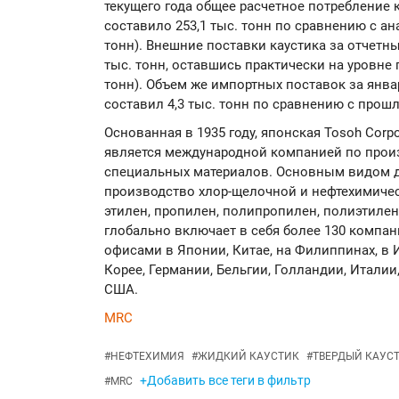
текущего года общее расчетное потребление 
составило 253,1 тыс. тонн по сравнению с ан
тонн). Внешние поставки каустика за отчетн
тыс. тонн, оставшись практически на уровне 
тонн). Объем же импортных поставок за январ
составил 4,3 тыс. тонн по сравнению с прошл
Основанная в 1935 году, японская Tosoh Corpo
является международной компанией по прои
специальных материалов. Основным видом д
производство хлор-щелочной и нефтехимичес
этилен, пропилен, полипропилен, полиэтилен 
глобально включает в себя более 130 комп
офисами в Японии, Китае, на Филиппинах, в 
Корее, Германии, Бельгии, Голландии, Италии
США.
MRC
#
НЕФТЕХИМИЯ
#
ЖИДКИЙ КАУСТИК
#
ТВЕРДЫЙ КАУС
+Добавить все теги в фильтр
#
MRC