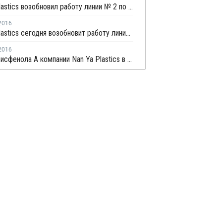
Nan Ya Plastics возобновил работу линии № 2 по производству МЭГ в Майлиао
2016
Nan Ya Plastics сегодня возобновит работу линии № 2 по производству МЭГ в Майлиао после короткой остановки
2016
Заводы бисфенола А компании Nan Ya Plastics в Тайване загружены на 70%