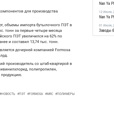
компонентов для производства
12 Июля
,
т, объемы импорта бутылочного ПЭТ в
01 Июля
,
ыс. тонн за первые четыре месяца
ийского ПЭТ увеличился на 62% по
ее и составил 13,74 тыс. тонн.
) является дочерней компанией Formosa
млрд.
кий производитель со штаб-квартирой в
ливинилхлорид, полипропилен,
ю продукцию.
#
НОВОСТЬ
#
ПЭТ
#
FORMOSA
#
MRC
#
ПОЛИМЕРЫ