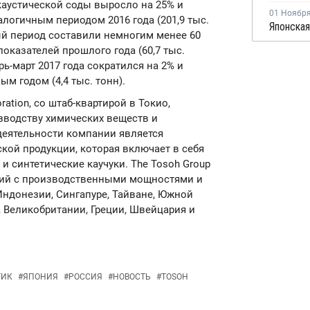
каустической соды выросло на 25% и
01 Ноябр
алогичным периодом 2016 года (201,9 тыс.
ый период составили немногим менее 60
показателей прошлого года (60,7 тыс.
ь-март 2017 года сократился на 2% и
ым годом (4,4 тыс. тонн).
ration, со штаб-квартирой в Токио,
зводству химических веществ и
еятельности компании является
кой продукции, которая включает в себя
и синтетические каучуки. The Tosoh Group
аний с производственными мощностями и
Индонезии, Сингапуре, Тайване, Южной
, Великобритании, Греции, Швейцария и
ТИК
#
ЯПОНИЯ
#
РОССИЯ
#
НОВОСТЬ
#
TOSOH