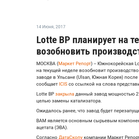
14 Июня
,
2017
Lotte BP планирует на 
возобновить производс
МОСКВА (
Маркет Репорт
) -- Южнокорейская Lo
на текущей неделе возобновит производство
заводе в Ульсане (Ulsan, Южная Корея) посл
сообщает
ICIS
со ссылкой на слова представ
Lotte BP
закрыла
данный завод мощностью 210
целью замены катализатора.
Ожидалось ранее, что завод будет перезапущ
ВАМ является основным сырьевым компонент
ацетата (ЭВА).
Согласно
ДатаСкопу
компании Маркет Репорт