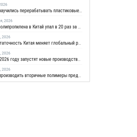
2026
В Китае научились перерабатывать пластиковые отходы в реактивное топливо с эффективностью 82%
ля
,
2026
Импорт полипропилена в Китай упал в 20 раз за пять лет
я
,
2026
Самодостаточность Китая меняет глобальный рынок полипропилена
я
,
2026
В КНР в 2026 году запустят новые производства ПП совокупной мощностью 4,9 млн тонн
я
,
2026
В Китае производить вторичные полимеры предложили по принципу конструкторов LEGO