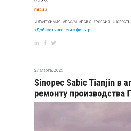
ПСВ-С.
mrc.ru
#
НЕФТЕХИМИЯ
#
ПСС/М
#
ПСВ-С
#
РОССИЯ
#
НОВОСТЬ
+Добавить все теги в фильтр
27 Марта
,
2025
Sinopec Sabic Tianjin в 
ремонту производства П