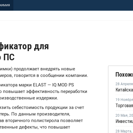
ХИМИЯ
фикатор для
о ПС
Химки) продолжает внедрять новые
Похож
меров, говорится в сообщении компании.
28 Апреля
икатора марки ELAST — IQ MOD PS
но повышает эффективность переработки
роизводственные издержки.
19 Ноябр
зить себестоимость продукции за счет
терь. По данным производителя,
20 Мая
,
2
тав вторичного полистирола позволяет
ственные дефекты, что повышает
28 Марта
,