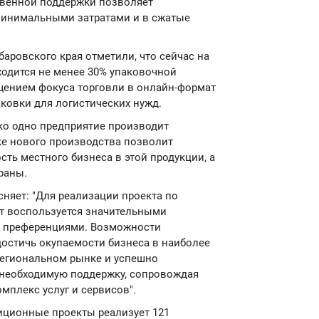
твенной поддержки позволяет
минимальными затратами и в сжатые
аровского края отметили, что сейчас на
одится не менее 30% упаковочной
ещением фокуса торговли в онлайн-формат
ковки для логистических нужд.
ько одно предприятие производит
ке нового производства позволит
ть местного бизнеса в этой продукции, а
раны.
сняет: "Для реализации проекта по
т воспользуется значительными
 преференциями. Возможности
остичь окупаемости бизнеса в наиболее
региональном рынке и успешно
 необходимую поддержку, сопровождая
омплекс услуг и сервисов".
тиционные проекты реализует 121