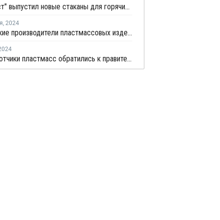
"Бытпласт" выпустил новые стаканы для горячих и холодных напитков
я
,
2024
Российские производители пластмассовых изделий готовы перерабатывать все выпускаемые в стране полимеры
2024
Переработчики пластмасс обратились к правительству с просьбой скорректировать требования к экосбору