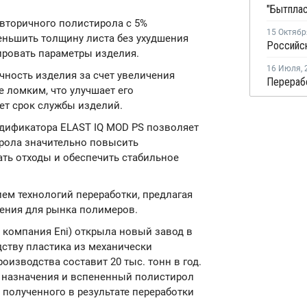
 вторичного полистирола с 5%
15 Октябр
еньшить толщину листа без ухудшения
ировать параметры изделия.
16 Июля
,
ность изделия за счет увеличения
е ломким, что улучшает его
ет срок службы изделий.
дификатора ELAST IQ MOD PS позволяет
ирола значительно повысить
ть отходы и обеспечить стабильное
ем технологий переработки, предлагая
ения для рынка полимеров.
яя компания Eni) открыла новый завод в
дству пластика из механически
оизводства составит 20 тыс. тонн в год.
о назначения и вспененный полистирол
 полученного в результате переработки