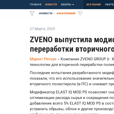
ГЛАВНАЯ
НОВОСТИ
ОБЗОРЫ
ВСЕ РЫНКИ
НЕФТЕ
#
НОВОСТИ
#
НЕФТЕХИМИЯ
27 Марта
,
2025
ZVENO выпустила моди
переработки вторичног
Маркет Репорт
-- Компания ZVENO GROUP (г. 
технологии для вторичной переработки поли
Последние испытания разработанного модиф
показали, что его использование значитель
вторичного полистирола (в-ПС) и снижает п
Модификатор ELAST IQ MOD PS позволяет сни
оптимизации расхода сырья и сокращения по
добавление всего 5% ELAST IQ MOD PS в сос
устранить обрывы, облои и другие производ