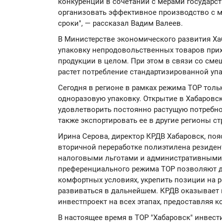
конкуренции в сочетании с мерами государс
организовать эффективное производство с 
сроки", — рассказал Вадим Валеев.
В Министерстве экономического развития Хаб
упаковку непродовольственных товаров прих
продукции в целом. При этом в связи со см
растет потребление стандартизированной упа
Сегодня в регионе в рамках режима ТОР тол
одноразовую упаковку. Открытие в Хабаровс
удовлетворить постоянно растущую потребнос
также экспортировать ее в другие регионы ст
Ирина Серова, директор КРДВ Хабаровск, поя
вторичной переработке полиэтилена резиден
налоговыми льготами и административными
преференциального режима ТОР позволяют д
комфортных условиях, укрепить позиции на 
развиваться в дальнейшем. КРДВ оказывает
инвестпроект на всех этапах, предоставляя к
В настоящее время в ТОР "Хабаровск" инвес