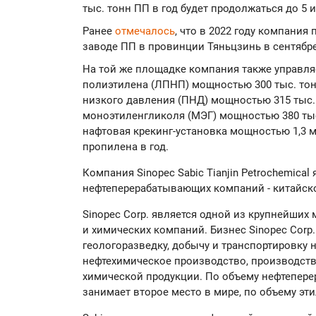
тыс. тонн ПП в год будет продолжаться до 5 
Ранее
отмечалось
, что в 2022 году компани
заводе ПП в провинции Тяньцзинь в сентябре
На той же площадке компания также управля
полиэтилена (ЛПНП) мощностью 300 тыс. тон
низкого давления (ПНД) мощностью 315 тыс.
моноэтиленгликоля (МЭГ) мощностью 380 тыс.
нафтовая крекинг-установка мощностью 1,3 м
пропилена в год.
Компания Sinopec Sabic Tianjin Petrochemica
нефтеперерабатывающих компаний - китайской
Sinopec Corp. является одной из крупнейших
и химических компаний. Бизнес Sinopec Corp
геологоразведку, добычу и транспортировку н
нефтехимическое производство, производств
химической продукции. По объему нефтепере
занимает второе место в мире, по объему эт