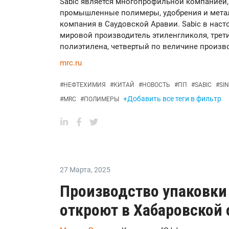
Sabic является многопрофильной компанией
промышленные полимеры, удобрения и метал
компания в Саудовской Аравии. Sabic в наст
мировой производитель этиленгликоля, трет
полиэтилена, четвертый по величине произв
mrc.ru
#
НЕФТЕХИМИЯ
#
КИТАЙ
#
НОВОСТЬ
#
ПП
#
SABIC
#
SI
+Добавить все теги в фильтр
#
MRC
#
ПОЛИМЕРЫ
27 Марта
,
2025
Производство упаковки
откроют в Хабаровской 