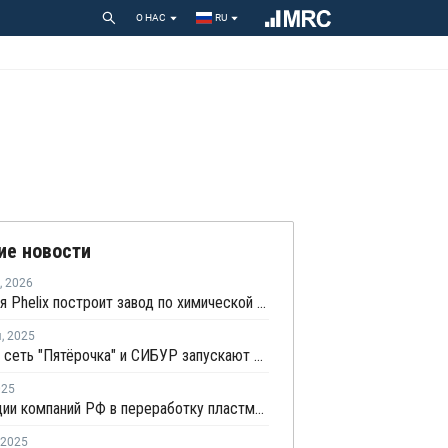
О НАС
RU
ие новости
,
2026
Китайская Phelix построит завод по химической переработке пластика
я
,
2025
Торговая сеть "Пятёрочка" и СИБУР запускают экопроект по сбору яичных лотков из полистирола
025
Инвестиции компаний РФ в переработку пластмасс и каучука в 2024 году сократились на 30%
2025