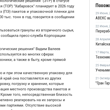
нологические решения" (ЭТР) в статусе
Похож
 (ТОР) "Хабаровск" планирует в 2026 году
х (ПЭ) пакетов и упаковочной пленки для
29 Июня
,
 тыс. тонн в год, говорится в сообщении
22 Июня
,
льзоваться гранулы из вторичного сырья,
., сообщила пресс-служба Корпорации
28 Апреля
.
огические решения" Вадим Валеев
17 Марта
,
используется во многих сферах
оники, а также в быту, кроме прямой
25 Февра
ую и при этом качественную упаковку для
 край она поставляется из других
21 Октябр
ровку, погрузку и хранение, которые
зация местного производства пакетов и
 Кроме того, непосредственная близость
ативно реагировать на их запросы и
ми партиями. Отсутствие высокой