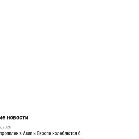
ие новости
а
,
2026
Цены на пропилен в Азии и Европе колеблются близ уровня в USD1000