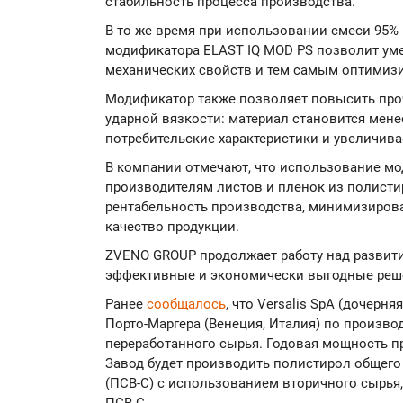
стабильность процесса производства.
В то же время при использовании смеси 95%
модификатора ELAST IQ MOD PS позволит ум
механических свойств и тем самым оптимиз
Модификатор также позволяет повысить проч
ударной вязкости: материал становится мене
потребительские характеристики и увеличива
В компании отмечают, что использование мо
производителям листов и пленок из полист
рентабельность производства, минимизирова
качество продукции.
ZVENO GROUP продолжает работу над развити
эффективные и экономически выгодные реш
Ранее
сообщалось
, что Versalis SpA (дочерн
Порто-Маргера (Венеция, Италия) по произво
переработанного сырья. Годовая мощность пр
Завод будет производить полистирол общег
(ПСВ-С) с использованием вторичного сырья,