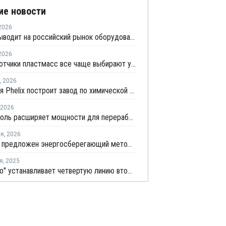
ие новости
2026
АВЕКС выводит на российский рынок оборудование для рециклинга Avian Machinery
2026
Переработчики пластмасс все чаще выбирают управляемую вторичную гранулу
,
2026
Китайская Phelix построит завод по химической переработке пластика
2026
Технониколь расширяет мощности для переработки вторичных пластмасс
ля
,
2026
Учеными предложен энергосберегающий метод получения этилена
я
,
2025
"Гран Гаро" устанавливает четвертую линию вторичной переработки в Малоярославце