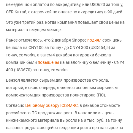
немедленной оплатой по аккредитиву, или USD623 за тонну,
CFR Китай, с отсрочкой по оплате по аккредитиву в 90 дней.
Это уже третий раз, когда компания повышает свои цены на
материал в текущем месяце.
Ранее отмечалось, что 2 декабря Sinopec
поднял
свои цены
бензола на CNY100 за тонну - до CNY4 300 (USD654,5) за
тонну, ex-works, а затем 4 декабря котировки бензола
компании были
повышены
на аналогичную величину - CNY4
400 (USD670) за тонну, ex-works.
Бензол является сырьем для производства стирола,
который, в свою очередь, является основным сырьевым
компонентом для производства полистирола (ПС).
Согласно
Ценовому обзору ICIS-MRC
, в декабре стоимость
российского ПС продолжила рост. В начале зимы цены
нижнекамского материала выросли на 8 тыс. руб. за тонну
на фоне продолжающейся тенденции роста цен на сырье на