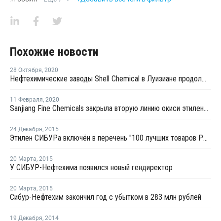
Похожие новости
28 Октября
,
2020
Нефтехимические заводы Shell Chemical в Луизиане продолжают работать перед ураганом "Зета"
11 Февраля
,
2020
Sanjiang Fine Chemicals закрыла вторую линию окиси этилена из-за транспортных проблем
24 Декабря
,
2015
Этилен СИБУРа включён в перечень "100 лучших товаров России"
20 Марта
,
2015
У CИБУР-Нефтехима появился новый гендиректор
20 Марта
,
2015
Сибур-Нефтехим закончил год с убытком в 283 млн рублей
19 Декабря
,
2014