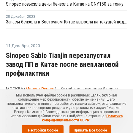
Sinopec повысила цены бензола в Китае на CNY150 за тонну
20 Декабря
,
2023
Запасы бензола в Восточном Китае выросли на текущей неделе
11 Декабря
,
2020
Sinopec Sabic Tianjin перезапустил
завод ПП в Китае после внеплановой
профилактики
МОСКВА (
Маркет Репорт
) -- Китайская компания Sinopec
Мы используем файлы cookie
в различных целях, включая
Sabic Tianjin Petrochemical, крупный производитель
соблюдение мер безопасности, обеспечение наилучшего
нефтехимической продукции в стране, 6 декабря
пользовательского опыта при работе с нашим сайтом, отслеживание
статистики посещения ресурса и для рекламных задач “Маркет
возобновила производство на заводе по выпуску
Репорт Компани”. Более детальную информацию о правилах
использования файлов cookie вы найдёте на странице "
Политика
полипропилена (ПП) в провинции Тяньцзинь (Tianjin province,
конфиденциальности GDPR
".
Китай) после проведения незапланированных ремонтных
Настройки Cookie
Принять Все Cookie