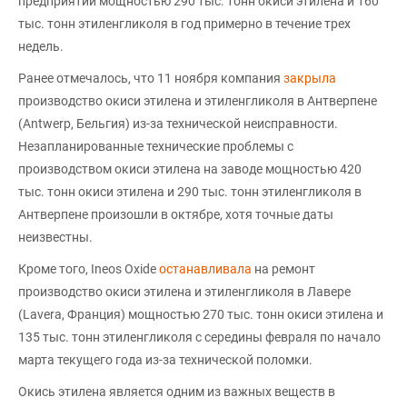
предприятии мощностью 290 тыс. тонн окиси этилена и 160
тыс. тонн этиленгликоля в год примерно в течение трех
недель.
Ранее отмечалось, что 11 ноября компания
закрыла
производство окиси этилена и этиленгликоля в Антверпене
(Antwerp, Бельгия) из-за технической неисправности.
Незапланированные технические проблемы с
производством окиси этилена на заводе мощностью 420
тыс. тонн окиси этилена и 290 тыс. тонн этиленгликоля в
Антверпене произошли в октябре, хотя точные даты
неизвестны.
Кроме того, Ineos Oxide
останавливала
на ремонт
производство окиси этилена и этиленгликоля в Лавере
(Lavera, Франция) мощностью 270 тыс. тонн окиси этилена и
135 тыс. тонн этиленгликоля с середины февраля по начало
марта текущего года из-за технической поломки.
Окись этилена является одним из важных веществ в