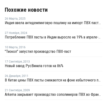
Похожие новости
26 Марта
,
2025
Индия ввела антидемпинговую пошлину на импорт ПВХ-пасты из Китая и пяти других стран
27 Ноября
,
2024
Потребление ПВХ пасты в Индии выросло на 19% в апреле-сентябре
10 Марта
,
2016
"Тиокол" запустил производство ПВХ-паст
17 Сентября
,
2013
Новый завод РусВинила готов на 86%
26 Декабря
,
2011
В Китае цены ПВХ пасты снижаются на фоне избыточного предложения
21 Сентября
,
2009
Arkema закрывает производство сополимеров ПВХ во Франции