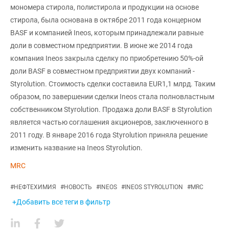
мономера стирола, полистирола и продукции на основе
стирола, была основана в октябре 2011 года концерном
BASF и компанией Ineos, которым принадлежали равные
доли в совместном предприятии. В июне же 2014 года
компания Ineos закрыла сделку по приобретению 50%-ой
доли BASF в совместном предприятии двух компаний -
Styrolution. Стоимость сделки составила EUR1,1 млрд. Таким
образом, по завершении сделки Ineos стала полновластным
собственником Styrolution. Продажа доли BASF в Styrolution
является частью соглашения акционеров, заключенного в
2011 году. В январе 2016 года Styrolution приняла решение
изменить название на Ineos Styrolution.
MRC
#
НЕФТЕХИМИЯ
#
НОВОСТЬ
#
INEOS
#
INEOS STYROLUTION
#
MRC
+Добавить все теги в фильтр