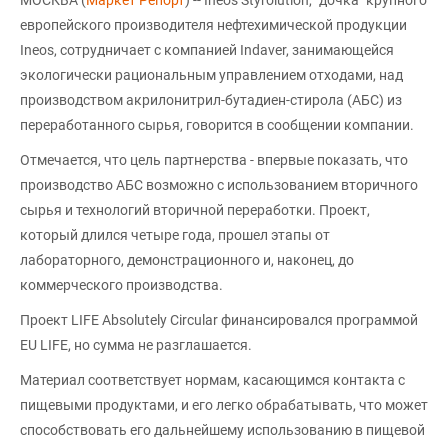
МОСКВА (
Маркет Репорт
) -- Ineos Styrolution, "дочка" крупного
европейского производителя нефтехимической продукции
Ineos, сотрудничает с компанией Indaver, занимающейся
экологически рациональным управлением отходами, над
производством акрилонитрил-бутадиен-стирола (AБС) из
переработанного сырья, говорится в сообщении компании.
Отмечается, что цель партнерства - впервые показать, что
производство АБС возможно с использованием вторичного
сырья и технологий вторичной переработки. Проект,
который длился четыре года, прошел этапы от
лабораторного, демонстрационного и, наконец, до
коммерческого производства.
Проект LIFE Absolutely Circular финансировался программой
EU LIFE, но сумма не разглашается.
Материал соответствует нормам, касающимся контакта с
пищевыми продуктами, и его легко обрабатывать, что может
способствовать его дальнейшему использованию в пищевой