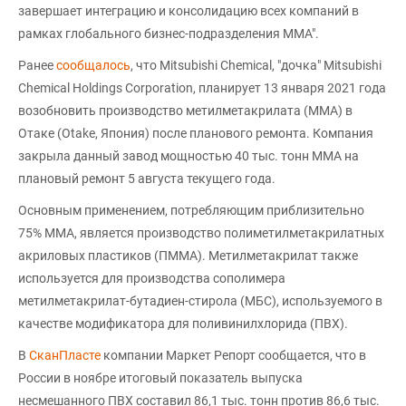
завершает интеграцию и консолидацию всех компаний в
рамках глобального бизнес-подразделения MMA".
Ранее
сообщалось
, что Mitsubishi Chemical, "дочка" Mitsubishi
Chemical Holdings Corporation, планирует 13 января 2021 года
возобновить производство метилметакрилата (ММА) в
Отаке (Otake, Япония) после планового ремонта. Компания
закрыла данный завод мощностью 40 тыс. тонн ММА на
плановый ремонт 5 августа текущего года.
Основным применением, потребляющим приблизительно
75% ММА, является производство полиметилметакрилатных
акриловых пластиков (ПММА). Метилметакрилат также
используется для производства сополимера
метилметакрилат-бутадиен-стирола (МБС), используемого в
качестве модификатора для поливинилхлорида (ПВХ).
В
СканПласте
компании Маркет Репорт сообщается, что в
России в ноябре итоговый показатель выпуска
несмешанного ПВХ составил 86,1 тыс. тонн против 86,6 тыс.