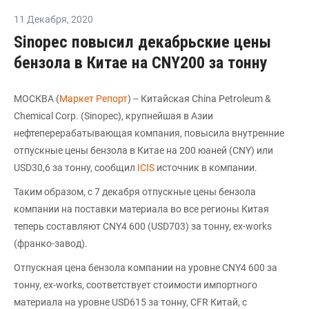
11 Декабря
,
2020
Sinopec повысил декабрьские цены
бензола в Китае на CNY200 за тонну
МОСКВА (
Маркет Репорт
) -- Китайская China Petroleum &
Chemical Corp. (Sinopec), крупнейшая в Азии
нефтеперерабатывающая компания, повысила внутренние
отпускные цены бензола в Китае на 200 юаней (CNY) или
USD30,6 за тонну, сообщил
ICIS
источник в компании.
Таким образом, с 7 декабря отпускные цены бензола
компании на поставки материала во все регионы Китая
теперь составляют CNY4 600 (USD703) за тонну, ex-works
(франко-завод).
Отпускная цена бензола компании на уровне CNY4 600 за
тонну, ex-works, соответствует стоимости импортного
материала на уровне USD615 за тонну, CFR Китай, с