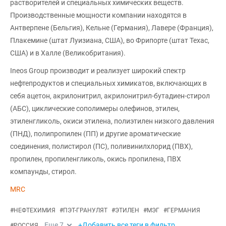
растворителей и специальных химических веществ.
Производственные мощности компании находятся в
Антверпене (Бельгия), Кельне (Германия), Лавере (Франция),
Плакемине (штат Луизиана, США), во Фрипорте (штат Техас,
США) и в Халле (Великобритания).
Ineos Group производит и реализует широкий спектр
нефтепродуктов и специальных химикатов, включающих в
себя ацетон, акрилонитрил, акрилонитрил-бутадиен-стирол
(АБС), циклические сополимеры олефинов, этилен,
этиленгликоль, окиси этилена, полиэтилен низкого давления
(ПНД), полипропилен (ПП) и другие ароматические
соединения, полистирол (ПС), поливинилхлорид (ПВХ),
пропилен, пропиленгликоль, окись пропилена, ПВХ
компаунды, стирол.
MRC
#
НЕФТЕХИМИЯ
#
ПЭТ-ГРАНУЛЯТ
#
ЭТИЛЕН
#
МЭГ
#
ГЕРМАНИЯ
Еще
7
+Добавить все теги в фильтр
#
РОССИЯ