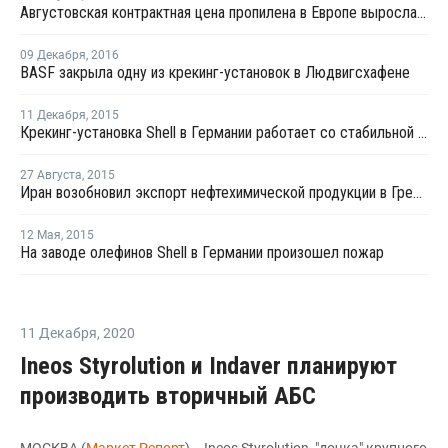
Августовская контрактная цена пропилена в Европе выросла на EUR58 за тонну
09 Декабря
,
2016
BASF закрыла одну из крекинг-установок в Людвигсхафене
11 Декабря
,
2015
Крекинг-установка Shell в Германии работает со стабильной загрузкой мощностей
27 Августа
,
2015
Иран возобновил экспорт нефтехимической продукции в Грецию и Германию
12 Мая
,
2015
На заводе олефинов Shell в Германии произошел пожар
11 Декабря
,
2020
Ineos Styrolution и Indaver планируют
производить вторичный АБС