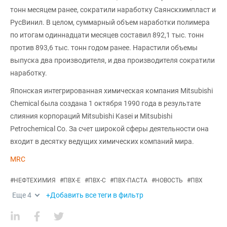
тонн месяцем ранее, сократили наработку Саянскхимпласт и
РусВинил. В целом, суммарный объем наработки полимера
по итогам одиннадцати месяцев составил 892,1 тыс. тонн
против 893,6 тыс. тонн годом ранее. Нарастили объемы
выпуска два производителя, и два производителя сократили
наработку.
Японская интегрированная химическая компания Mitsubishi
Chemical была создана 1 октября 1990 года в результате
слияния корпораций Mitsubishi Kasei и Mitsubishi
Petrochemical Co. За счет широкой сферы деятельности она
входит в десятку ведущих химических компаний мира.
MRC
#
НЕФТЕХИМИЯ
#
ПВХ-Е
#
ПВХ-С
#
ПВХ-ПАСТА
#
НОВОСТЬ
#
ПВХ
Еще
4
+Добавить все теги в фильтр