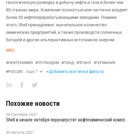
геологическую разведку и добычу нефти и газа в более чем
80 странах мира. Компания полностью или частично владеет
более 30 нефтеперерабатывающими заводами. Помимо
этого, Shell принадлежит значительное количество
химических предприятий, а также производств солнечных
батарей и других альтернативных источников энергии.
MRC
#
НЕФТЕХИМИЯ
#
ПП-РАНДОМ
#
ПЭНД
#
ЛПЭНП
#
ГЕРМАНИЯ
Еще
7
+Добавить все теги в фильтр
#
РОССИЯ
Похожие новости
28 Сентября
,
2021
Shell в начале октября перезапустит нефтехимический комплекс в Германии после планового ремонта
03 Августа
,
2021