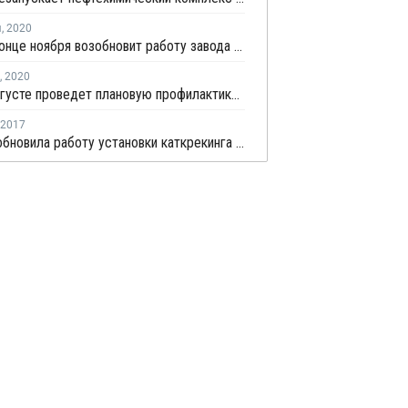
я
,
2020
BASF в конце ноября возобновит работу завода окиси пропилена в Людвигсхафене после плановой профилактики
,
2020
Shell в августе проведет плановую профилактику на крекинг-установке в Германии
2017
PCK возобновила работу установки каткрекинга в Германии