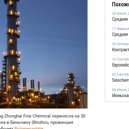
Похож
28 Июня
,
17 Февра
26 Октябр
16 Сентяб
03 Сентяб
08 Июня
,
ng Zhonghai Fine Chemical перенесла на 30
на в Биньчжоу (Binzhou, провинция
ообщает
Polymerupdate
.