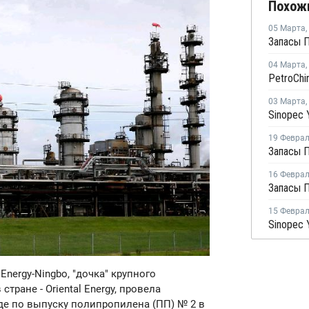
Похож
05 Марта
,
04 Марта
,
03 Марта
,
19 Февра
16 Февра
15 Февра
l Energy-Ningbo, "дочка" крупного
ране - Oriental Energy, провела
е по выпуску полипропилена (ПП) № 2 в