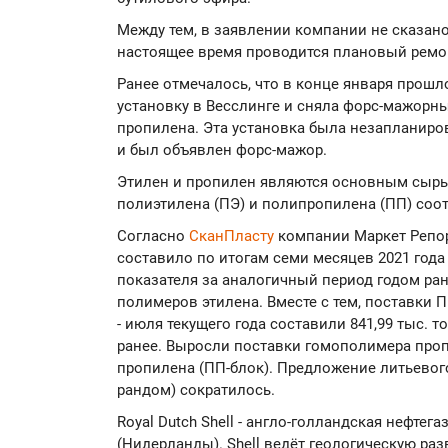
Между тем, в заявлении компании не сказано
настоящее время проводится плановый ремо
Ранее отмечалось, что в конце января прошло
установку в Весслинге и сняла форс-мажорны
пропилена. Эта установка была незапланиро
и был объявлен форс-мажор.
Этилен и пропилен являются основным сыр
полиэтилена (ПЭ) и полипропилена (ПП) соо
Согласно
СканПласту
компании Маркет Репор
составило по итогам семи месяцев 2021 года 1
показателя за аналогичный период годом ра
полимеров этилена. Вместе с тем, поставки 
- июля текущего года составили 841,99 тыс. т
ранее. Выросли поставки гомополимера проп
пропилена (ПП-блок). Предложение литьевог
рандом) сократилось.
Royal Dutch Shell - англо-голландская нефтег
(Нидерланды). Shell ведёт геологическую раз