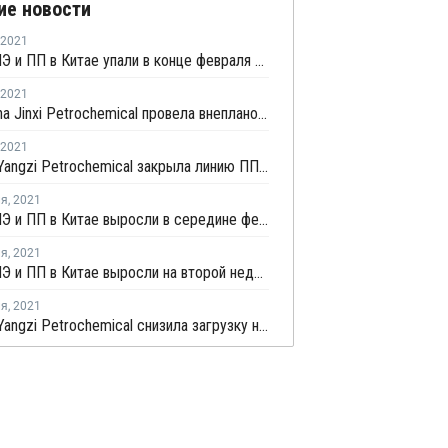
ие новости
2021
Запасы ПЭ и ПП в Китае упали в конце февраля на 8,4%
2021
PetroChina Jinxi Petrochemical провела внеплановую профилактику на заводе ПП в Ляонине
2021
Sinopec Yangzi Petrochemical закрыла линию ПП № 2 в Нанкине на плановый ремонт
ля
,
2021
Запасы ПЭ и ПП в Китае выросли в середине февраля на 55,5%
ля
,
2021
Запасы ПЭ и ПП в Китае выросли на второй неделе февраля на 14,4%
ля
,
2021
Sinopec Yangzi Petrochemical снизила загрузку на линии ТФК № 3 в Нанкине до 80%