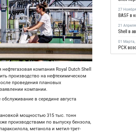
27 Ноябр
21 Апреля
01 Марта
,
я нефтегазовая компания Royal Dutch Shell
вить производство на нефтехимическом
 после проведения плановых
 заявлении компании.
 обслуживание в середине августа
становкой мощностью 315 тыс. тонн
также производствами по выпуску бензола,
параксилола, метанола и метил-трет-