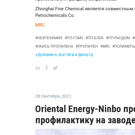
Zhonghai Fine Chemical является совместным
Petrochemicals Co.
MRC
#
НЕФТЕХИМИЯ
#
ПП-ГОМО
#
ПП-БЛОК
#
ПП-РАНДОМ
#
#
ОКИСЬ ПРОПИЛЕНА
#
ПРОПИЛЕН
#
MRC
#
ПОЛИМЕР
+Добавить все теги в фильтр
28 Сентября
,
2021
Oriental Energy-Ninbo п
профилактику на заводе