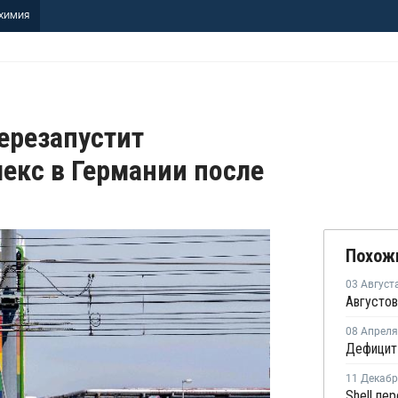
ХИМИЯ
перезапустит
екс в Германии после
Похож
03 Август
08 Апреля
11 Декаб