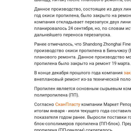
Данное производство, состоящее из двух ли
год окиси пропилена, было закрыто на ремон
компания откладывает перезапуск двух линий 
планировалось 24 сентября, но, по словам и
дальнейшего переноса перезапуска.
Ранее отмечалось, что Shandong Zhonghai Fin
производство окиси пропилена в Биньчжоу (B
планового ремонта. Данное производство мо
пропилена было закрыто на ремонт 19 марта.
В конце декабря прошлого года компания
за
внеплановый ремонт из-за технической поло
Пропилен является основным сырьевым ком
полипропилена (ПП).
Согласно
СканПласту
компании Маркет Репор
итогам января - июля текущего года составили
показателя годом ранее. Выросли поставки 
блок-сополимеров пропилена (ПП-блок). Пре
пропилена (ПП-рандом) сократилось.