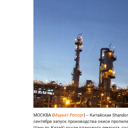
МОСКВА (
Маркет Репорт
) -- Китайская Shando
сентября запуск производства окиси пропиле
Шаньду, Китай) после планового ремонта, с