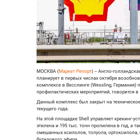
МОСКВА (
Маркет Репорт
) -- Англо-голландска
планирует в первых числах октября возобно
комплексе в Весслинге (Wessling, Германия)
профилактических мероприятий, говорится в
Данный комплекс был закрыт на техническое
текущего года.
На этой площадке Shell управляет крекинг-у
этилена и 195 тыс. тонн пропилена в год, а 
смешанных ксилолов, толуола, ортоксилола, 
бутилового эфира.