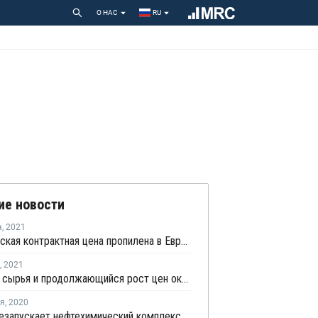
О НАС
RU
ие новости
а
,
2021
Августовская контрактная цена пропилена в Европе выросла на EUR58 за тонну
,
2021
Дефицит сырья и продолжающийся рост цен оказывают давление на немецких переработчиков полимеров
ря
,
2020
Shell перезапускает нефтехимический комплекс в Германии