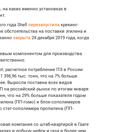
, на каких именно установках в
нт.
го года Shell
перезапустила
крекинг-
е обстоятельства на поставки этилена и
ванно
закрыта
24 декабря 2019 года, когда
ьевым компонентом для производства
тветственно.
т, расчетное потребление ПЭ в России
 396,96 тыс. тонн, что на 7% больше
нее. Выросли поставки всех видов
ПП на российский рынок по итогам января
онн, что на 29% больше показателя годом
илена (ПП-гомо) и блок-сополимеров
о стат-сополимера пропилена (ПП-
азовая компания со штаб-квартирой в Гааге
ведку и добычу нефти и газа в более чем