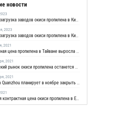
ие новости
2023
Средняя загрузка заводов окиси пропилена в Китае выросла на 2,9%
ля
,
2023
Средняя загрузка заводов окиси пропилена в Китае выросла на 2,2%
я
,
2021
Контрактная цена пропилена в Тайване выросла в октябре на USD49 за тонну
ря
,
2021
Европейский рынок окиси пропилена останется ограниченным в четвертом квартале
ря
,
2021
Sinochem Quanzhou планирует в ноябре закрыть производство окиси пропилена в Китае
2021
Июньская контрактная цена окиси пропилена в Европе выросла на EUR32 за тонну