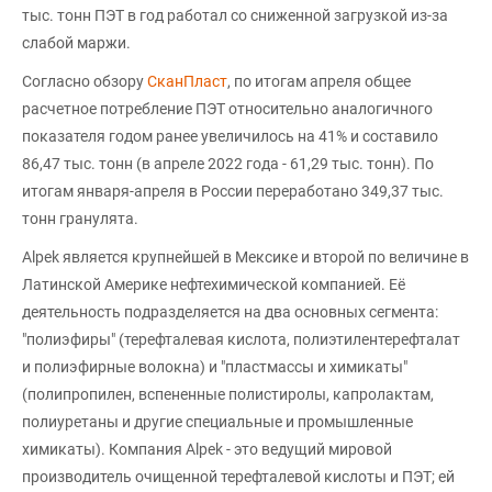
тыс. тонн ПЭТ в год работал со сниженной загрузкой из-за
слабой маржи.
Согласно обзору
СканПласт
, по итогам апреля общее
расчетное потребление ПЭТ относительно аналогичного
показателя годом ранее увеличилось на 41% и составило
86,47 тыс. тонн (в апреле 2022 года - 61,29 тыс. тонн). По
итогам января-апреля в России переработано 349,37 тыс.
тонн гранулята.
Alpek является крупнейшей в Мексике и второй по величине в
Латинской Америке нефтехимической компанией. Её
деятельность подразделяется на два основных сегмента:
"полиэфиры" (терефталевая кислота, полиэтилентерефталат
и полиэфирные волокна) и "пластмассы и химикаты"
(полипропилен, вспененные полистиролы, капролактам,
полиуретаны и другие специальные и промышленные
химикаты). Компания Alpek - это ведущий мировой
производитель очищенной терефталевой кислоты и ПЭТ; ей