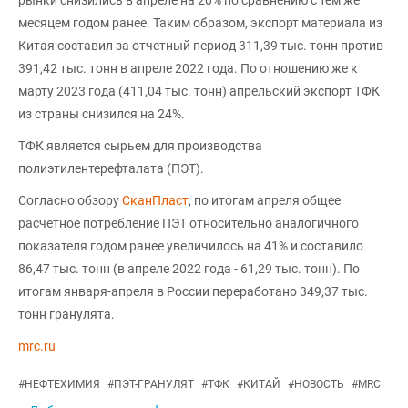
месяцем годом ранее. Таким образом, экспорт материала из
Китая составил за отчетный период 311,39 тыс. тонн против
391,42 тыс. тонн в апреле 2022 года. По отношению же к
марту 2023 года (411,04 тыс. тонн) апрельский экспорт ТФК
из страны снизился на 24%.
ТФК является сырьем для производства
полиэтилентерефталата (ПЭТ).
Согласно обзору
СканПласт
, по итогам апреля общее
расчетное потребление ПЭТ относительно аналогичного
показателя годом ранее увеличилось на 41% и составило
86,47 тыс. тонн (в апреле 2022 года - 61,29 тыс. тонн). По
итогам января-апреля в России переработано 349,37 тыс.
тонн гранулята.
mrc.ru
#
НЕФТЕХИМИЯ
#
ПЭТ-ГРАНУЛЯТ
#
ТФК
#
КИТАЙ
#
НОВОСТЬ
#
MRC