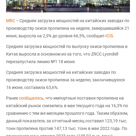
MRC
-- Средняя загрузка мощностей на китайских заводах по
производству окиси пропилена на неделе, завершившейся 21
июня, выросла на 2,9% до уровня 66,5%, сообщил
ICIS
.
Средняя загрузка мощностей по выпуску окиси пропилена в
Китае выросла в основном из-за того, что ZRCC Lyondell
перезапустила линию №1 18 июня.
Средняя загрузка мощностей на китайских заводах по
производству окиси пропилена за неделю, закончившуюся
16 июня, составила 63,6%.
Ранее
сообщалось
, что импортные поставки пропилена на
китайский рынок снизились в мае текущего года на 16,3% по
сравнению с тем же месяцем прошлого года. Таким образом,
данный показатель за отчетный месяц составил 123,19 тыс.
тонн пропилена против 147,13 тыс. тонн в мае 2022 года. По
отношению же к апрелю 2023 года (135,92 тыс. тонн)