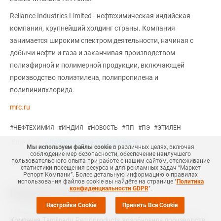
Reliance Industries Limited - нефтехимическая индийская
компания, крупнейший холдинг страны. Компания
занимается широким спектром деятельности, начиная с
добычи нефти и газа и заканчивая производством
полиэфирной и полимерной продукции, включающей
производство полиэтилена, полипропилена и
поливинилхлорида.
mrc.ru
#
НЕФТЕХИМИЯ
#
ИНДИЯ
#
НОВОСТЬ
#
ПП
#
ПЭ
#
ЭТИЛЕН
Еще
4
+Добавить все теги в фильтр
Мы используем файлы cookie
в различных целях, включая
соблюдение мер безопасности, обеспечение наилучшего
пользовательского опыта при работе с нашим сайтом, отслеживание
статистики посещения ресурса и для рекламных задач “Маркет
Репорт Компани”. Более детальную информацию о правилах
использования файлов cookie вы найдёте на странице "
Политика
конфиденциальности GDPR
".
Похожие новости
Настройки Cookie
Принять Все Cookie
11 Мая
,
2026
Компания Tamilnadu Petroproducts возобновила производство окиси пропилена