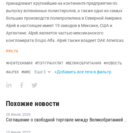
принадлежит крупнейшее на континенте предприятие по
выпуску вспененных полистиролов, а также одно из самых
больших производств полипропилена в Северной Америке.
Alpek в настоящее имеет 19 заводов в Мексике, США и
Аргентине. Alpek является частью мексиканского
конгломерата Grupo Alfa. Alpek также владеет DAK Americas.
mrc.ru
#
НЕФТЕХИМИЯ
#
ПЭТ-ГРАНУЛЯТ
#
ВЕЛИКОБРИТАНИЯ
#
НОВОСТЬ
Еще
3
+Добавить все теги в фильтр
#
ALPEK
#
MRC
Похожие новости
20 Июля
,
2026
Соглашение о свободной торговле между Великобританией и Индией вступило в силу
15 Июля
,
2025