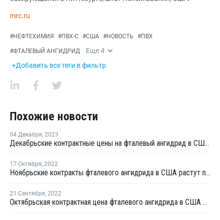
mrc.ru
#
НЕФТЕХИМИЯ
#
ПВХ-С
#
США
#
НОВОСТЬ
#
ПВХ
Еще
4
#
ФТАЛЕВЫЙ АНГИДРИД
+Добавить все теги в фильтр
Похожие новости
04 Декабря
,
2023
Декабрьские контрактные цены на фталевый ангидрид в США снизились
17 Октября
,
2022
Ноябрьские контракты фталевого ангидрида в США растут по мере роста цен на сырье
21 Сентября
,
2022
Октябрьская контрактная цена фталевого ангидрида в США снизилась