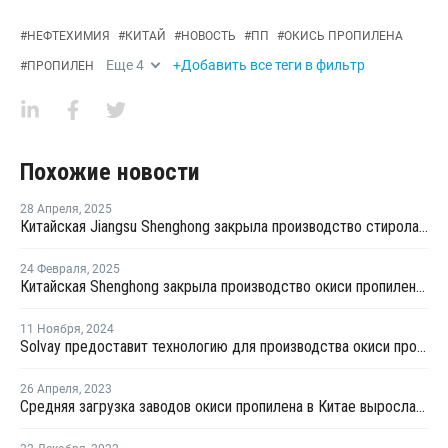
#
НЕФТЕХИМИЯ
#
КИТАЙ
#
НОВОСТЬ
#
ПП
#
ОКИСЬ ПРОПИЛЕНА
Еще
4
+Добавить все теги в фильтр
#
ПРОПИЛЕН
Похожие новости
28 Апреля
,
2025
Китайская Jiangsu Shenghong закрыла производство стирола и окиси пропилена на неопределенный срок
24 Февраля
,
2025
Китайская Shenghong закрыла производство окиси пропилена и стирола в Цзянсу из-за слабой маржи
11 Ноября
,
2024
Solvay предоставит технологию для производства окиси пропилена в Китае
26 Апреля
,
2023
Средняя загрузка заводов окиси пропилена в Китае выросла на 4,1%