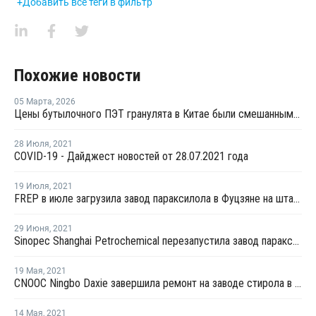
+Добавить все теги в фильтр
Похожие новости
05 Марта
,
2026
Цены бутылочного ПЭТ гранулята в Китае были смешанными в феврале
28 Июля
,
2021
COVID-19 - Дайджест новостей от 28.07.2021 года
19 Июля
,
2021
FREP в июле загрузила завод параксилола в Фуцзяне на штатном уровне
29 Июня
,
2021
Sinopec Shanghai Petrochemical перезапустила завод параксилола № 1 после планового ремонта
19 Мая
,
2021
CNOOC Ningbo Daxie завершила ремонт на заводе стирола в Нинбо
14 Мая
,
2021