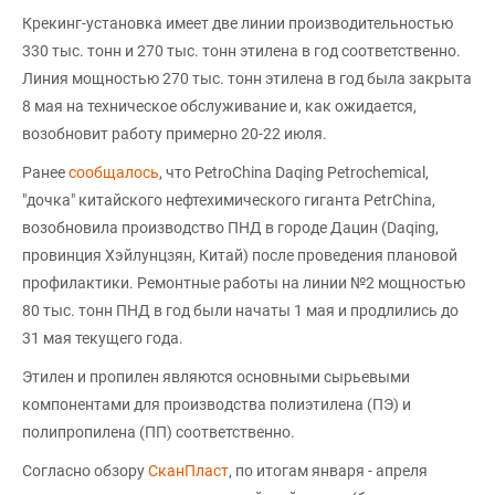
Крекинг-установка имеет две линии производительностью
330 тыс. тонн и 270 тыс. тонн этилена в год соответственно.
Линия мощностью 270 тыс. тонн этилена в год была закрыта
8 мая на техническое обслуживание и, как ожидается,
возобновит работу примерно 20-22 июля.
Ранее
сообщалось
, что PetroChina Daqing Petrochemical,
"дочка" китайского нефтехимического гиганта PetrChina,
возобновила производство ПНД в городе Дацин (Daqing,
провинция Хэйлунцзян, Китай) после проведения плановой
профилактики. Ремонтные работы на линии №2 мощностью
80 тыс. тонн ПНД в год были начаты 1 мая и продлились до
31 мая текущего года.
Этилен и пропилен являются основными сырьевыми
компонентами для производства полиэтилена (ПЭ) и
полипропилена (ПП) соответственно.
Согласно обзору
СканПласт
, по итогам января - апреля