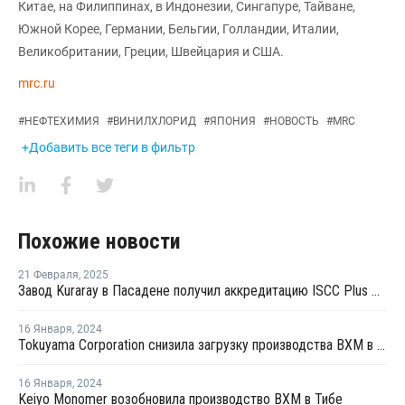
Китае, на Филиппинах, в Индонезии, Сингапуре, Тайване,
Южной Корее, Германии, Бельгии, Голландии, Италии,
Великобритании, Греции, Швейцария и США.
mrc.ru
#
НЕФТЕХИМИЯ
#
ВИНИЛХЛОРИД
#
ЯПОНИЯ
#
НОВОСТЬ
#
MRC
+Добавить все теги в фильтр
Похожие новости
21 Февраля
,
2025
Завод Kuraray в Пасадене получил аккредитацию ISCC Plus для нового производства
16 Января
,
2024
Tokuyama Corporation снизила загрузку производства ВХМ в Токуяме на 20%
16 Января
,
2024
Keiyo Monomer возобновила производство ВХМ в Тибе