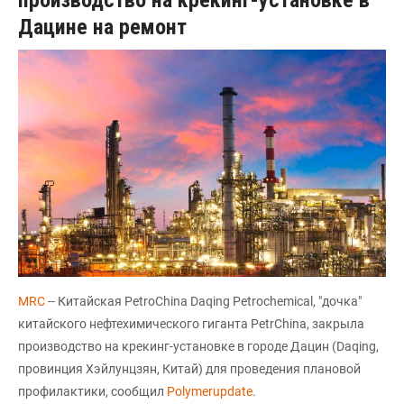
Дацине на ремонт
МRC
-- Китайская PetroChina Daqing Petrochemical, "дочка"
китайского нефтехимического гиганта PetrChina, закрыла
производство на крекинг-установке в городе Дацин (Daqing,
провинция Хэйлунцзян, Китай) для проведения плановой
профилактики, сообщил
Polymerupdate
.