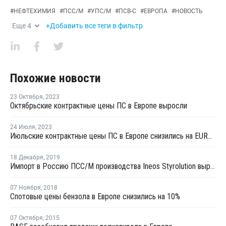
#
НЕФТЕХИМИЯ
#
ПСС/М
#
УПС/М
#
ПСВ-С
#
ЕВРОПА
#
НОВОСТЬ
Еще
4
+Добавить все теги в фильтр
Похожие новости
23 Октября
,
2023
Октябрьские контрактные цены ПС в Европе выросли
24 Июля
,
2023
Июльские контрактные цены ПС в Европе снизились на EUR80-100 за тонну
18 Декабря
,
2019
Импорт в Россию ПСС/М производства Ineos Styrolution вырос в январе – ноябре на 64%
07 Ноября
,
2018
Спотовые цены бензола в Европе снизились на 10%
07 Октября
,
2015