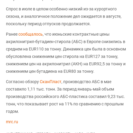
Спрос в июле в целом особенно низкий из-за курортного
сезона, и аналогичное положение дел ожидается в августе,
поскольку период отпусков продолжается.
Ранее
сообщалось
, что июньские контрактные цены
акрилонитрил-бутадиен-стирола (АБС) в Европе снизились в
среднем на EUR110 за тонну. Динамика цен была в основном
обусловлена снижением цен стирола на EUR127 за тонну,
снижением цен на акрилонитрил (AКН) на EUR92,5 за тонну и
снижением цен бутадиена на EUR80 за тонну.
Согласно обзору
СканПласт
, производство АБС в мае
составило 1,11 тыс. тонн. За период январь-май объем
производства российского АБС-пластика составил 9,23 тыс.
тонн, что показывает рост на 11% по сравнению с прошлым
годом.
mrc.ru