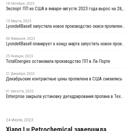
18 Октября
,
2023
Экспорт ПП из США в январе-августе 2023 года вырос на 28,4%
15 Марта
,
2023
LyondellBasell запустила новое производство окиси пропилена в Техасе
06 Февраля
,
2023
LyondellBasell планирует к концу марта запустить новое производство окиси пропилена в Техасе
25 Января
,
2023
TotalEnergies остановила производство ПП в Ла-Порте
21 Декабря
,
2022
Декабрьские контрактные цены пропилена в США снизились
01 Августа
,
2022
Enterprise закрыла установку дегидрирования пропана в Техасе на внеплановый ремонт
24 Июля
,
2023
Xiang Lu Petrochemical завершила