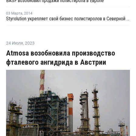
BASF возобновил продажи полистирола в Европе
03 Марта
,
2014
Styrolution укрепляет свой бизнес полистиролов в Северной Америке
24 Июля
,
2023
Atmosa возобновила производство
фталевого ангидрида в Австрии