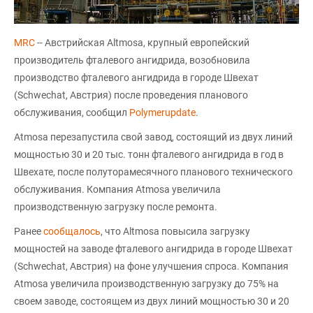
MRC
-- Австрийская Altmosa, крупный европейский
производитель фталевого ангидрида, возобновила
производство фталевого ангидрида в городе Швехат
(Schwechat, Австрия) после проведения планового
обслуживания, сообщил
Polymerupdate
.
Atmosa перезапустила свой завод, состоящий из двух линий
мощностью 30 и 20 тыс. тонн фталевого ангидрида в год в
Швехате, после полуторамесячного планового технического
обслуживания. Компания Atmosa увеличила
производственную загрузку после ремонта.
Ранее
сообщалось
, что Altmosa повысила загрузку
мощностей на заводе фталевого ангидрида в городе Швехат
(Schwechat, Австрия) на фоне улучшения спроса. Компания
Atmosa увеличила производственную загрузку до 75% на
своем заводе, состоящем из двух линий мощностью 30 и 20