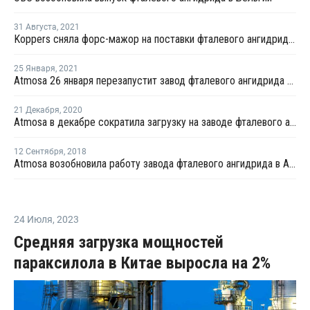
31 Августа
,
2021
Koppers сняла форс-мажор на поставки фталевого ангидрида в Иллинойсе
25 Января
,
2021
Atmosa 26 января перезапустит завод фталевого ангидрида в Австрии
21 Декабря
,
2020
Atmosa в декабре сократила загрузку на заводе фталевого ангидрида в Австрии из-за технических проблем
12 Сентября
,
2018
Atmosa возобновила работу завода фталевого ангидрида в Австрии после профилактики
24 Июля
,
2023
Средняя загрузка мощностей
параксилола в Китае выросла на 2%