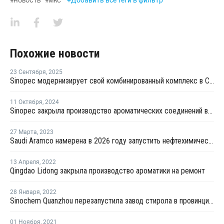
+Добавить все теги в фильтр
#
НОВОСТЬ
#
MRC
Похожие новости
23 Сентября
,
2025
Sinopec модернизирует свой комбинированный комплекс в Синьцзяне
11 Октября
,
2024
Sinopec закрыла производство ароматических соединений в Китае из-за механического сбоя
27 Марта
,
2023
Saudi Aramco намерена в 2026 году запустить нефтехимический комплекс в Китае
13 Апреля
,
2022
Qingdao Lidong закрыла производство ароматики на ремонт
28 Января
,
2022
Sinochem Quanzhou перезапустила завод стирола в провинции Фуцзянь после ремонта
01 Ноября
,
2021