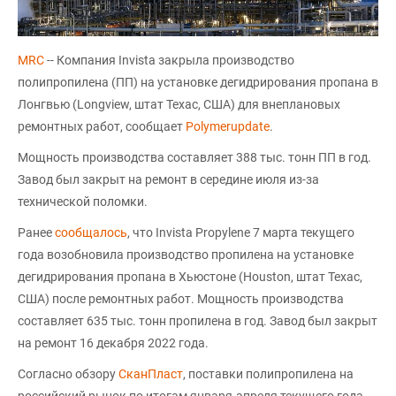
MRC
-- Компания Invista закрыла производство
полипропилена (ПП) на установке дегидрирования пропана в
Лонгвью (Longview, штат Техас, США) для внеплановых
ремонтных работ, сообщает
Polymerupdate
.
Мощность производства составляет 388 тыс. тонн ПП в год.
Завод был закрыт на ремонт в середине июля из-за
технической поломки.
Ранее
сообщалось
, что Invista Propylene 7 марта текущего
года возобновила производство пропилена на установке
дегидрирования пропана в Хьюстоне (Houston, штат Техас,
США) после ремонтных работ. Мощность производства
составляет 635 тыс. тонн пропилена в год. Завод был закрыт
на ремонт 16 декабря 2022 года.
Согласно обзору
СканПласт
, поставки полипропилена на
российский рынок по итогам января-апреля текущего года