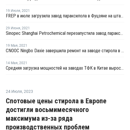
19 Июля
,
2021
FREP в июле загрузила завод параксилола в Фуцзяне на штатном уровне
29 Июня
,
2021
Sinopec Shanghai Petrochemical перезапустила завод параксилола № 1 после планового ремонта
19 Мая
,
2021
CNOOC Ningbo Daxie завершила ремонт на заводе стирола в Нинбо
14 Мая
,
2021
Средняя загрузка мощностей на заводах ТФК в Китае выросла в начале мая на 3%
24 Июля
,
2023
Спотовые цены стирола в Европе
достигли восьмимесячного
максимума из-за ряда
производственных проблем