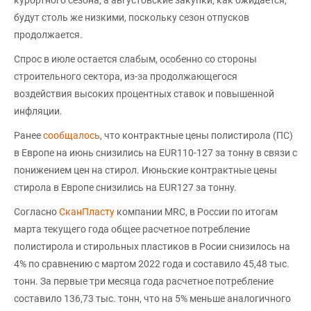
курортного сезона, а августовские закупки, как ожидается,
будут столь же низкими, поскольку сезон отпусков
продолжается.
Спрос в июле остается слабым, особенно со стороны
строительного сектора, из-за продолжающегося
воздействия высоких процентных ставок и повышенной
инфляции.
Ранее
сообщалось
, что контрактные цены полистирола (ПС)
в Европе на июнь снизились на EUR110-127 за тонну в связи с
понижением цен на стирол. Июньские контрактные цены
стирола в Европе снизились на EUR127 за тонну.
Согласно
СканПласту
компании MRC, в России по итогам
марта текущего года общее расчетное потребление
полистирола и стирольных пластиков в Росии снизилось на
4% по сравнению с мартом 2022 года и составило 45,48 тыс.
тонн. За первые три месяца года расчетное потребление
составило 136,73 тыс. тонн, что на 5% меньше аналогичного