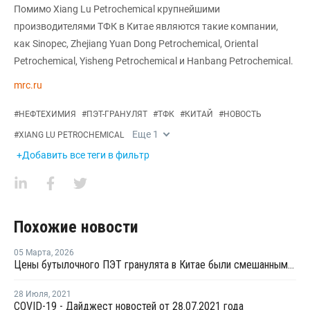
Помимо Xiang Lu Petrochemical крупнейшими
производителями ТФК в Китае являются такие компании,
как Sinopec, Zhejiang Yuan Dong Petrochemical, Oriental
Petrochemical, Yisheng Petrochemical и Hanbang Petrochemical.
mrc.ru
#
НЕФТЕХИМИЯ
#
ПЭТ-ГРАНУЛЯТ
#
ТФК
#
КИТАЙ
#
НОВОСТЬ
Еще
1
#
XIANG LU PETROCHEMICAL
+Добавить все теги в фильтр
Похожие новости
05 Марта
,
2026
Цены бутылочного ПЭТ гранулята в Китае были смешанными в феврале
28 Июля
,
2021
COVID-19 - Дайджест новостей от 28.07.2021 года