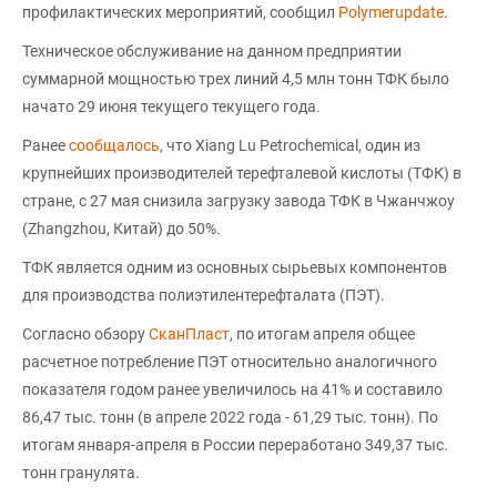
профилактических мероприятий, сообщил
Polymerupdate
.
Техническое обслуживание на данном предприятии
суммарной мощностью трех линий 4,5 млн тонн ТФК было
начато 29 июня текущего текущего года.
Ранее
сообщалось
, что Xiang Lu Petrochemical, один из
крупнейших производителей терефталевой кислоты (ТФК) в
стране, с 27 мая снизила загрузку завода ТФК в Чжанчжоу
(Zhangzhou, Китай) до 50%.
ТФК является одним из основных сырьевых компонентов
для производства полиэтилентерефталата (ПЭТ).
Согласно обзору
СканПласт
, по итогам апреля общее
расчетное потребление ПЭТ относительно аналогичного
показателя годом ранее увеличилось на 41% и составило
86,47 тыс. тонн (в апреле 2022 года - 61,29 тыс. тонн). По
итогам января-апреля в России переработано 349,37 тыс.
тонн гранулята.