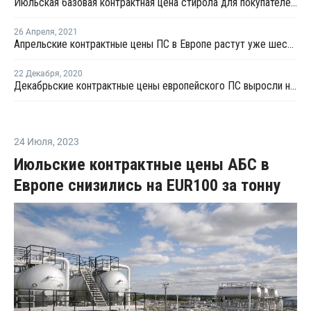
Июльская базовая контрактная цена стирола для покупателей в Европе упала на EUR208 за тонну
26 Апреля
,
2021
Апрельские контрактные цены ПС в Европе растут уже шестой месяц подряд
22 Декабря
,
2020
Декабрьские контрактные цены европейского ПС выросли на EUR140-160 за тонну
24 Июля
,
2023
Июльские контрактные цены АБС в
Европе снизились на EUR100 за тонну