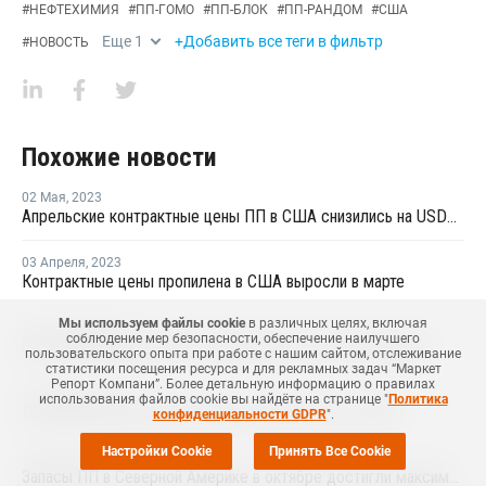
#
НЕФТЕХИМИЯ
#
ПП-ГОМО
#
ПП-БЛОК
#
ПП-РАНДОМ
#
США
Еще
1
+Добавить все теги в фильтр
#
НОВОСТЬ
Похожие новости
02 Мая
,
2023
Апрельские контрактные цены ПП в США снизились на USD243 за тонну
03 Апреля
,
2023
Контрактные цены пропилена в США выросли в марте
Мы используем файлы cookie
в различных целях, включая
11 Января
,
2023
соблюдение мер безопасности, обеспечение наилучшего
Объем производства ПП в США вырос на 2,4% в декабре
пользовательского опыта при работе с нашим сайтом, отслеживание
статистики посещения ресурса и для рекламных задач “Маркет
Репорт Компани”. Более детальную информацию о правилах
07 Декабря
,
2022
использования файлов cookie вы найдёте на странице "
Политика
ExxonMobil запустила новое производство ПП в США
конфиденциальности GDPR
".
Настройки Cookie
Принять Все Cookie
15 Декабря
,
2021
Запасы ПП в Северной Америке в октябре достигли максимума за 25 месяцев