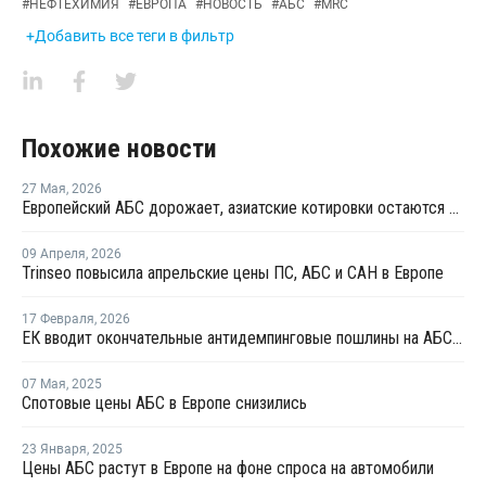
#
НЕФТЕХИМИЯ
#
ЕВРОПА
#
НОВОСТЬ
#
АБС
#
MRC
+Добавить все теги в фильтр
Похожие новости
27 Мая
,
2026
Европейский АБС дорожает, азиатские котировки остаются более стабильными
09 Апреля
,
2026
Trinseo повысила апрельские цены ПС, АБС и САН в Европе
17 Февраля
,
2026
ЕК вводит окончательные антидемпинговые пошлины на АБС-пластик из Южной Кореи и Тайваня
07 Мая
,
2025
Спотовые цены АБС в Европе снизились
23 Января
,
2025
Цены АБС растут в Европе на фоне спроса на автомобили