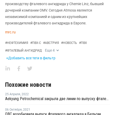
производству фталевого ангидрида у Chemie Linz, бывшей
дочерней компании OMV. Сегодня Atmosa является
независимой компанией и одним из крупнейших
производителей фталевого ангидрида в Европе.
mrc.ru
#
НЕФТЕХИМИЯ
#
ПВХ-С
#
АВСТРИЯ
#
НОВОСТЬ
#
ПВХ
Еще
4
#
ФТАЛЕВЫЙ АНГИДРИД
+Добавить все теги в фильтр
Похожие новости
25 Апреля
,
2022
Aekyung Petrochemical закрыла две линии по выпуску фталевого ангидрида на ремонт
06 Октября
,
2021
OBC возобновила выпуск фталевого ангидрида в Бельгии