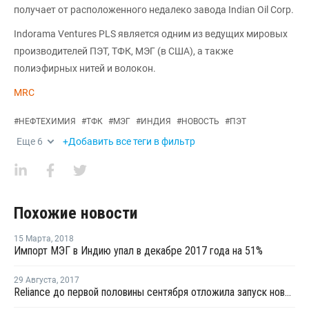
получает от расположенного недалеко завода Indian Oil Corp.
Indorama Ventures PLS является одним из ведущих мировых
производителей ПЭТ, ТФК, МЭГ (в США), а также
полиэфирных нитей и волокон.
MRC
#
НЕФТЕХИМИЯ
#
ТФК
#
МЭГ
#
ИНДИЯ
#
НОВОСТЬ
#
ПЭТ
Еще
6
+Добавить все теги в фильтр
Похожие новости
15 Марта
,
2018
Импорт МЭГ в Индию упал в декабре 2017 года на 51%
29 Августа
,
2017
Reliance до первой половины сентября отложила запуск нового завода МЭГ в Джамнагаре