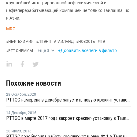
крупнейшей интегрированной нефтехимической и
нефтеперерабатывающей компанией не только Таиланда, но
и Азии.
MRC
#
НЕФТЕХИМИЯ
#
ЛПЭНП
#
ТАИЛАНД
#
НОВОСТЬ
#
ПЭ
Еще
3
+Добавить все теги в фильтр
#
PTT CHEMICAL
Похожие новости
28 Октября
,
2020
PTTGC намерена в декабре запустить новую крекинг-установку в Таиланде
14 Декабря
,
2016
PTTGC в марте 2017 года закроет крекинг-установку в Таиланде на ремонт
28 Июля
,
2016
PTTGC возобновила работу крекинг-установки № 1 в Таиланде