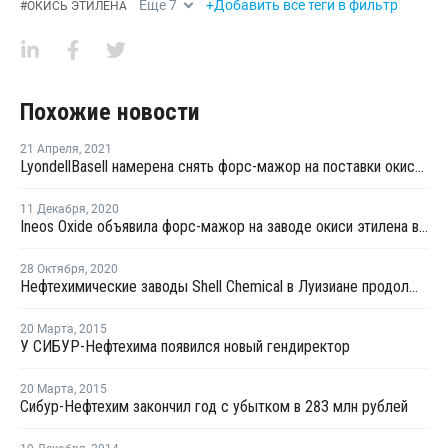
Еще
7
+Добавить все теги в фильтр
#
ОКИСЬ ЭТИЛЕНА
Похожие новости
21 Апреля
,
2021
LyondellBasell намерена снять форс-мажор на поставки окиси этилена и этиленгликоля в США
11 Декабря
,
2020
Ineos Oxide объявила форс-мажор на заводе окиси этилена в Германии
28 Октября
,
2020
Нефтехимические заводы Shell Chemical в Луизиане продолжают работать перед ураганом "Зета"
20 Марта
,
2015
У CИБУР-Нефтехима появился новый гендиректор
20 Марта
,
2015
Сибур-Нефтехим закончил год с убытком в 283 млн рублей