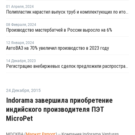
01 Апреля
,
2024
Полипластик нарастил выпуск труб и комплектующих по итогам 2023 года на 9%
08 Февраля
,
2024
Производство мастербатчей в России выросло на 6%
12 Января
,
2024
АвтоВАЗ на 70% увеличил производство в 2023 году
14 Декабря
,
2023
Регистрацию внебиржевых сделок предложили распространить на нефтегазохимию и цемент
24 Декабря
,
2015
Indorama завершила приобретение
индийского производителя ПЭТ
MicroPet
МОСКВА (
Маркет Репорт
) -- Компания Indorama Ventures