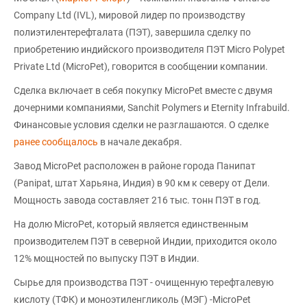
Company Ltd (IVL), мировой лидер по производству
полиэтилентерефталата (ПЭТ), завершила сделку по
приобретению индийского производителя ПЭТ Micro Polypet
Private Ltd (MicroPet), говорится в сообщении компании.
Сделка включает в себя покупку MicroPet вместе с двумя
дочерними компаниями, Sanchit Polymers и Eternity Infrabuild.
Финансовые условия сделки не разглашаются. О сделке
ранее сообщалось
в начале декабря.
Завод MicroPet расположен в районе города Панипат
(Panipat, штат Харьяна, Индия) в 90 км к северу от Дели.
Мощность завода составляет 216 тыс. тонн ПЭТ в год.
На долю MicroPet, который является единственным
производителем ПЭТ в северной Индии, приходится около
12% мощностей по выпуску ПЭТ в Индии.
Сырье для производства ПЭТ - очищенную терефталевую
кислоту (ТФК) и моноэтиленгликоль (МЭГ) -MicroPet