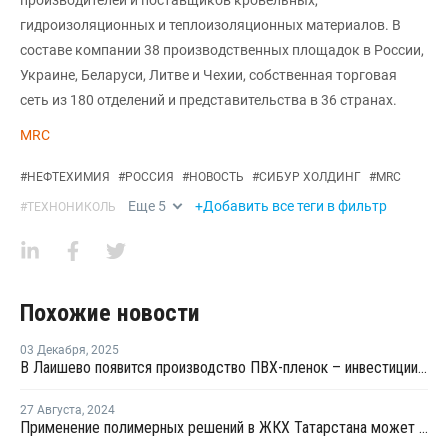
производителей и поставщиков кровельных,
гидроизоляционных и теплоизоляционных материалов. В
составе компании 38 производственных площадок в России,
Украине, Беларуси, Литве и Чехии, собственная торговая
сеть из 180 отделений и представительства в 36 странах.
MRC
#
НЕФТЕХИМИЯ
#
РОССИЯ
#
НОВОСТЬ
#
СИБУР ХОЛДИНГ
#
MRC
Еще
5
+Добавить все теги в фильтр
#
ТЕХНОНИКОЛЬ
Похожие новости
03 Декабря
,
2025
В Лаишево появится производство ПВХ-пленок – инвестиции составили более 1 млрд рублей
27 Августа
,
2024
Применение полимерных решений в ЖКХ Татарстана может дать эффект в 500 млрд рублей