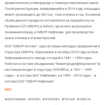
ароматические углеводороды и тяжелую пиролизную смолу.
После реконструкции, завершившейся в 2014 году, площадка
может производить до 360 тыс. тонн этилена в год. Основной
объём данного продукта поставляется на переработку на
РусВинил (СП СИБУРа и SolVin), где из него выпускается
поливинилхлорид, и СИБУР-Нефтехим - для производства
окиси этилена и этиленгликолей.
ООО "СИБУР-Кстово" - одно из самых молодых предприятий в
структуре СИБУРа. Образовано в октябре 2010 года на базе
Нефтехимического завода, который в 1981 – 1999 годах.
Работал в составе объединения "Нижегороднефтеоргинтез" (в
настоящее входит в структуру ЛУКОЙЛа), в 1997 – 1999
годах – в составе ЗАО "Нефтехим", и в 1999 – 2010 годах – в
составе ОАО "СИБУР-Нефтехим".
MRC
#
НЕФТЕХИМИЯ
#
ЭТИЛЕН
#
ПРОПИЛЕН
#
РОССИЯ
#
НОВОСТЬ