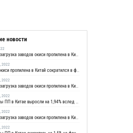
ие новости
022
Средняя загрузка заводов окиси пропилена в Китае немного снизилась на первой неделе апреля
,
2022
Импорт окиси пропилена в Китай сократился в феврале более чем наполовину
,
2022
Средняя загрузка заводов окиси пропилена в Китае немного выросла в начале апреля
,
2022
Фьючерсы ПП в Китае выросли на 1,94% вслед за повышением фьючерсов сырой нефти
,
2022
Средняя загрузка заводов окиси пропилена в Китае выросла в конце марта на 1,4%
,
2022