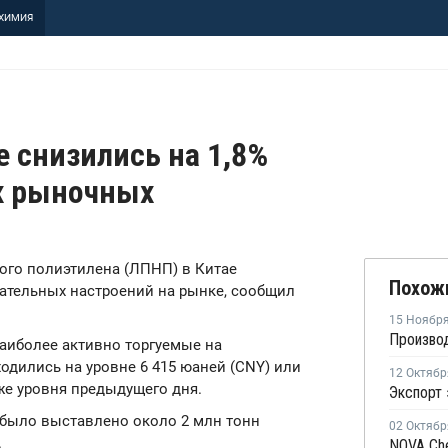
ХИМИЯ
 снизились на 1,8%
х рыночных
ного полиэтилена (ЛПНП) в Китае
Похож
жательных настроений на рынке, сообщил
15 Ноябр
наиболее активно торгуемые на
ходились на уровне 6 415 юаней (CNY) или
12 Октябр
иже уровня предыдущего дня.
Экспорт 
 было выставлено около 2 млн тонн
02 Октябр
.