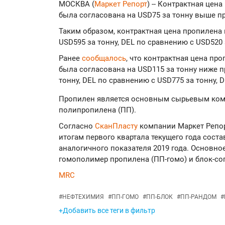
МОСКВА (
Маркет Репорт
) -- Контрактная цен
была согласована на USD75 за тонну выше 
Таким образом, контрактная цена пропилена 
USD595 за тонну, DEL по сравнению с USD520 
Ранее
сообщалось
, что контрактная цена пр
была согласована на USD115 за тонну ниже 
тонну, DEL по сравнению с USD775 за тонну, 
Пропилен является основным сырьевым ком
полипропилена (ПП).
Согласно
СканПласту
компании Маркет Репор
итогам первого квартала текущего года соста
аналогичного показателя 2019 года. Основн
гомополимер пропилена (ПП-гомо) и блок-со
MRC
#
НЕФТЕХИМИЯ
#
ПП-ГОМО
#
ПП-БЛОК
#
ПП-РАНДОМ
#
+Добавить все теги в фильтр