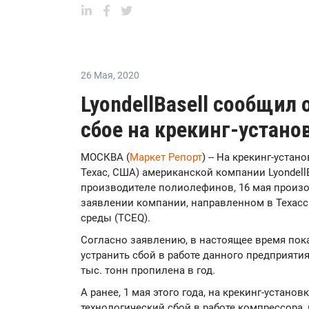
26 Мая
,
2020
LyondellBasell сообщил
сбое на крекинг-устано
МОСКВА (
Маркет Репорт
) -- На крекинг-устан
Техас, США) американской компании LyondellB
производителе полиолефинов, 16 мая произо
заявлении компании, направленном в Техас
среды (TCEQ).
Согласно заявлению, в настоящее время пок
устранить сбой в работе данного предприяти
тыс. тонн пропилена в год.
А ранее, 1 мая этого года, на крекинг-устано
технологический сбой в работе компрессора