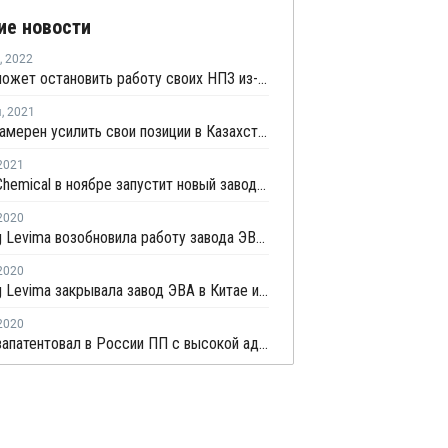
ие новости
,
2022
Лукойл может остановить работу своих НПЗ из-за введения западных санкций
я
,
2021
Лукойл намерен усилить свои позиции в Казахстане - Алекперов
2021
Hyundai Chemical в ноябре запустит новый завод ЭВА/ПВД в Даэсане
2020
Shandong Levima возобновила работу завода ЭВА в Китае
2020
Shandong Levima закрывала завод ЭВА в Китае из-за сбоя в работе оборудования
2020
Borealis запатентовал в России ПП с высокой адгезией