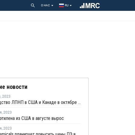
О НАС
RU
ие новости
я
,
2023
Производство ЛПНП в США и Канаде в октябре выросло на 7%
я
,
2023
этилена из США в августе вырос
я
,
2023
NOVA Chemicals планирует повысить цены ПЭ в октябре