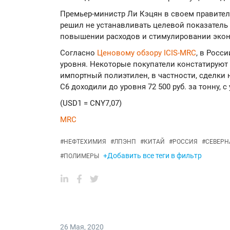
Премьер-министр Ли Кэцян в своем правител
решил не устанавливать целевой показатель 
повышении расходов и стимулировании эко
Согласно
Ценовому обзору ICIS-MRC
, в Росс
уровня. Некоторые покупатели констатируют 
импортный полиэтилен, в частности, сделки
С6 доходили до уровня 72 500 руб. за тонну, 
(USD1 = CNY7,07)
MRC
#
НЕФТЕХИМИЯ
#
ЛПЭНП
#
КИТАЙ
#
РОССИЯ
#
СЕВЕРН
+Добавить все теги в фильтр
#
ПОЛИМЕРЫ
26 Мая
,
2020