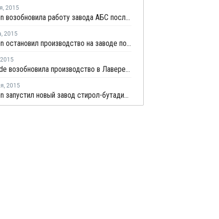
я
,
2015
Styrolution возобновила работу завода АБС после решения технических проблем на предприятии
а
,
2015
Styrolution остановил производство на заводе полистирола в Антверпене
2015
Ineos Oxide возобновила производство в Лавере после ремонта
ля
,
2015
Styrolution запустил новый завод стирол-бутадиенового сополимера в Бельгии