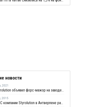
Фьючерсы ПП в Китае снизились на 1,5% на фоне слабого спроса и падающих фьючерсов сырой нефти
ие новости
а
,
2021
Ineos Styrolution объявил форс-мажор на заводе АБС в Бельгии
я
,
2015
Завод АБС компании Styrolution в Антверпене работает с пониженной загрузкой мощностей