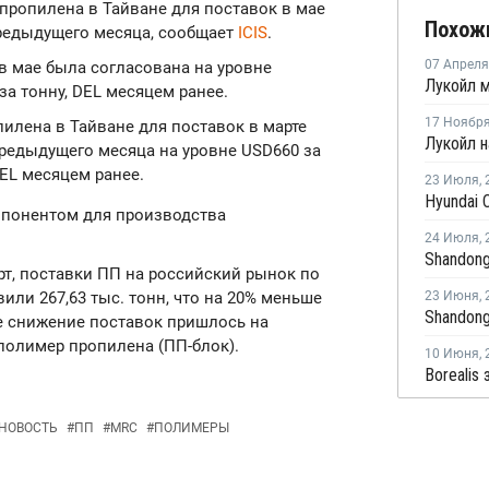
а пропилена в Тайване для поставок в мае
Похож
предыдущего месяца, сообщает
ICIS
.
07 Апреля
в мае была согласована на уровне
за тонну, DEL месяцем ранее.
17 Ноябр
опилена в Тайване для поставок в марте
предыдущего месяца на уровне USD660 за
DEL месяцем ранее.
23 Июля
,
понентом для производства
24 Июля
,
т, поставки ПП на российский рынок по
вили 267,63 тыс. тонн, что на 20% меньше
23 Июня
,
ое снижение поставок пришлось на
полимер пропилена (ПП-блок).
10 Июня
,
НОВОСТЬ
#
ПП
#
MRC
#
ПОЛИМЕРЫ