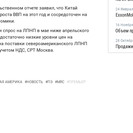
ьственном отчете заявил, что Китай
24 Февра
роста ВВП на этот год и сосредоточен на
номики.
16 Ноябр
ии спрос на ЛПНП в мае ниже апрельского
достаточно низкие уровни цен на
28 Октябр
 на поставки североамериканского ЛПНП
с учетом НДС, СРТ Москва.
АЯ АМЕРИКА
#
НОВОСТЬ
#
ПЭ
#
MRC
#
ПРЕМЬЕР