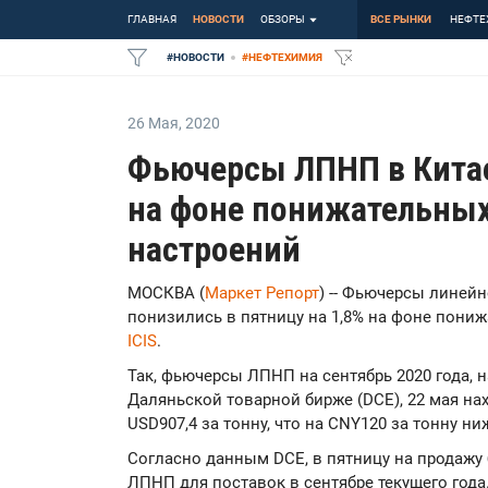
ГЛАВНАЯ
НОВОСТИ
ОБЗОРЫ
ВСЕ РЫНКИ
НЕФТЕ
#
НОВОСТИ
#
НЕФТЕХИМИЯ
26 Мая
,
2020
Фьючерсы ЛПНП в Китае
на фоне понижательны
настроений
МОСКВА (
Маркет Репорт
) -- Фьючерсы линей
понизились в пятницу на 1,8% на фоне пони
ICIS
.
Так, фьючерсы ЛПНП на сентябрь 2020 года, 
Даляньской товарной бирже (DCE), 22 мая на
USD907,4 за тонну, что на CNY120 за тонну н
Согласно данным DCE, в пятницу на продажу
ЛПНП для поставок в сентябре текущего года