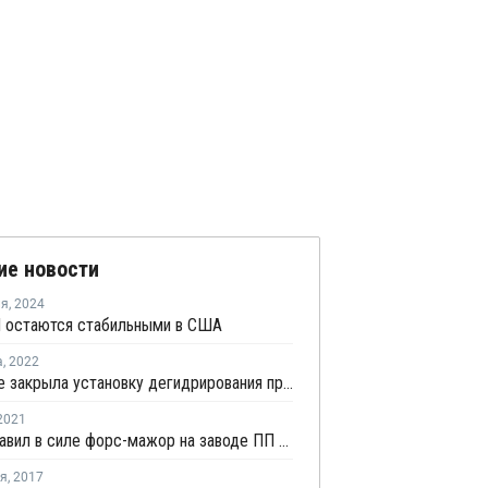
ие новости
ля
,
2024
 остаются стабильными в США
а
,
2022
Enterprise закрыла установку дегидрирования пропана в Техасе на внеплановый ремонт
2021
Total оставил в силе форс-мажор на заводе ПП в Техасе
ря
,
2017