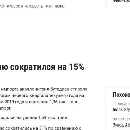
АЙ
#
РОССИЯ
#
НОВОСТЬ
#
ПП
#
MRC
ию сократился на 15%
м импорта акрилонитрил-бутадиен-стирола
Похож
огам первого квартала текущего года на
2019 года и составил 1,36 тыс. тонн,
11 Август
порт.
ходился на уровне 1,59 тыс. тонн.
09 Ноябр
ию сократились на 31% по сравнению с