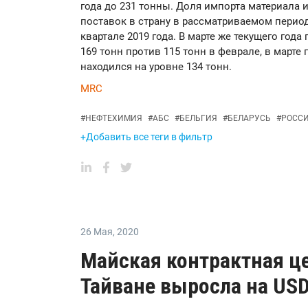
года до 231 тонны. Доля импорта материала
поставок в страну в рассматриваемом перио
квартале 2019 года. В марте же текущего год
169 тонн против 115 тонн в феврале, в марте
находился на уровне 134 тонн.
MRC
#
НЕФТЕХИМИЯ
#
АБС
#
БЕЛЬГИЯ
#
БЕЛАРУСЬ
#
РОСС
+Добавить все теги в фильтр
26 Мая
,
2020
Майская контрактная ц
Тайване выросла на USD