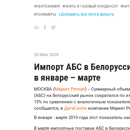
#
НЕФТЕХИМИЯ
#
НЕФТЬ И ГАЗОВЫЙ КОНДЕНСАТ
#
КИТ
+Добавить все теги в фильтр
#
ПОЛИМЕРЫ
26 Мая
,
2020
Импорт АБС в Белорусс
в январе – марте
МОСКВА (
Маркет Репорт
) -- Суммарный объе
(АБС) на белорусский рынок сократился по ит
15% по сравнению с аналогичным показателем 
сообщается, в
ДатаСкопе
компании Маркет Ре
В январе - марте 2019 года этот показатель на
В марте импортные поставки АБС в Белорусс