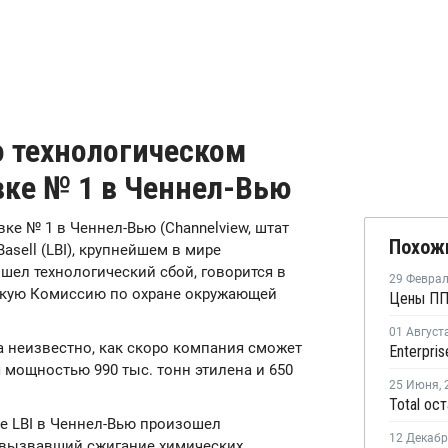
 о технологическом
вке № 1 в Ченнел-Вью
овке № 1 в Ченнел-Вью (Channelview, штат
Похож
asell (LBI), крупнейшем в мире
шел технологический сбой, говорится в
29 Февра
скую Комиссию по охране окружающей
Цены ПП
01 Август
а неизвестно, как скоро компания сможет
я мощностью 990 тыс. тонн этилена и 650
25 Июня
,
вке LBI в Ченнел-Вью произошел
12 Декаб
, вызвавший сжигание химических