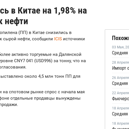
ь в Китае на 1,98% на
к нефти
ропилена (ПП) в Китае снизились в
Похож
ок сырой нефти, сообщили
ICIS
источники
03 Мая
,
2
иболее активно торгуемые на Далянской
ровне CNY7 041 (USD996) за тонну, что на
28 Апреля
огласования.
выставлено около 4,5 млн тонн ПП для
26 Апреля
ии на спотовом рынке спрос с начала мая
22 Апреля
м фоне отдельные продавцы вынуждены
продажи.
18 Апреля
18 Апреля