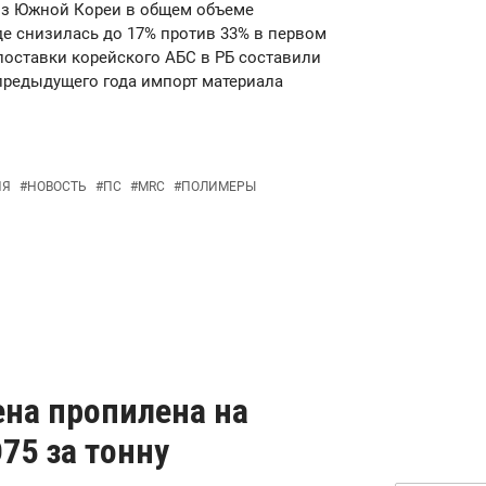
 из Южной Кореи в общем объеме
де снизилась до 17% против 33% в первом
а поставки корейского АБС в РБ составили
 предыдущего года импорт материала
ИЯ
#
НОВОСТЬ
#
ПС
#
MRC
#
ПОЛИМЕРЫ
ена пропилена на
75 за тонну