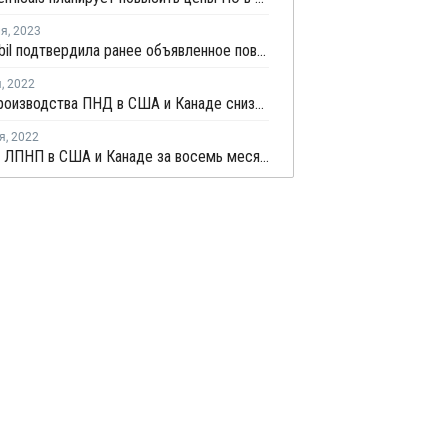
ля
,
2023
ExxonMobil подтвердила ранее объявленное повышение цен ПЭ на февраль
я
,
2022
Объем производства ПНД в США и Канаде снизился на 6% в октябре
я
,
2022
Продажи ЛПНП в США и Канаде за восемь месяцев выросли на 6%