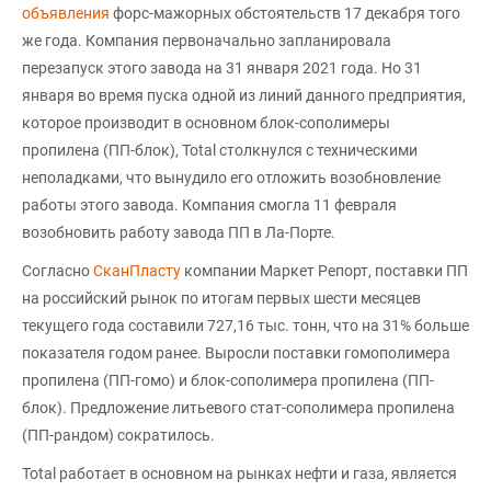
объявления
форс-мажорных обстоятельств 17 декабря того
же года. Компания первоначально запланировала
перезапуск этого завода на 31 января 2021 года. Но 31
января во время пуска одной из линий данного предприятия,
которое производит в основном блок-сополимеры
пропилена (ПП-блок), Total столкнулся с техническими
неполадками, что вынудило его отложить возобновление
работы этого завода. Компания смогла 11 февраля
возобновить работу завода ПП в Ла-Порте.
Согласно
СканПласту
компании Маркет Репорт, поставки ПП
на российский рынок по итогам первых шести месяцев
текущего года составили 727,16 тыс. тонн, что на 31% больше
показателя годом ранее. Выросли поставки гомополимера
пропилена (ПП-гомо) и блок-сополимера пропилена (ПП-
блок). Предложение литьевого стат-сополимера пропилена
(ПП-рандом) сократилось.
Total работает в основном на рынках нефти и газа, является