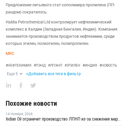
Предложение литьевого стат-сополимера пропилена (ПП-
рандом) сократилось.
Haldia Petrochemical Ltd контролирует нефтехимический
комплекс в Халдии (Западная Бенгалия, Индия). Компания
занимается производством продуктов нефтехимии, среди
которых этилен, полиэтилен, полипропилен.
MRC
#
НЕФТЕХИМИЯ
#
ПЭНД
#
ЛПЭНП
#
ЭТИЛЕН
#
ИНДИЯ
#
НОВОСТЬ
Еще
5
+Добавить все теги в фильтр
Похожие новости
14 Ноября
,
2024
Indian Oil ограничит производство ЛПНП из-за снижения маржи