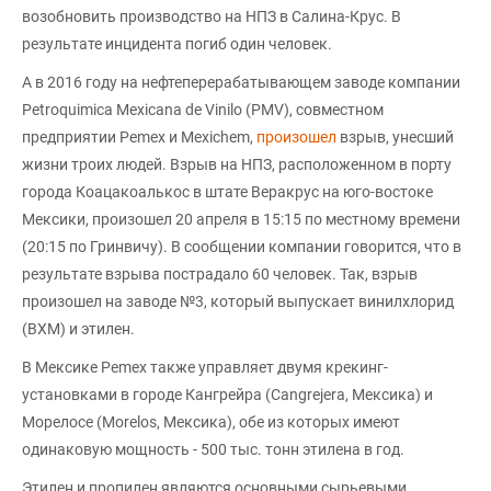
возобновить производство на НПЗ в Салина-Крус. В
результате инцидента погиб один человек.
А в 2016 году на нефтеперерабатывающем заводе компании
Petroquimica Mexicana de Vinilo (PMV), совместном
предприятии Pemex и Mexichem,
произошел
взрыв, унесший
жизни троих людей. Взрыв на НПЗ, расположенном в порту
города Коацакоалькос в штате Веракрус на юго-востоке
Мексики, произошел 20 апреля в 15:15 по местному времени
(20:15 по Гринвичу). В сообщении компании говорится, что в
результате взрыва пострадало 60 человек. Так, взрыв
произошел на заводе №3, который выпускает винилхлорид
(ВХМ) и этилен.
В Мексике Pemex также управляет двумя крекинг-
установками в городе Кангрейра (Cangrejera, Мексика) и
Морелосе (Morelos, Мексика), обе из которых имеют
одинаковую мощность - 500 тыс. тонн этилена в год.
Этилен и пропилен являются основными сырьевыми