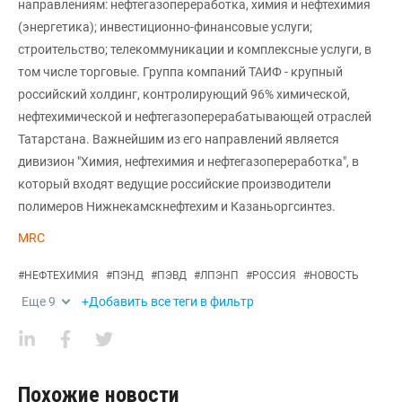
направлениям: нефтегазопереработка, химия и нефтехимия
(энергетика); инвестиционно-финансовые услуги;
строительство; телекоммуникации и комплексные услуги, в
том числе торговые. Группа компаний ТАИФ - крупный
российский холдинг, контролирующий 96% химической,
нефтехимической и нефтегазоперерабатывающей отраслей
Татарстана. Важнейшим из его направлений является
дивизион "Химия, нефтехимия и нефтегазопереработка", в
который входят ведущие российские производители
полимеров Нижнекамскнефтехим и Казаньоргсинтез.
MRC
#
НЕФТЕХИМИЯ
#
ПЭНД
#
ПЭВД
#
ЛПЭНП
#
РОССИЯ
#
НОВОСТЬ
Еще
9
+Добавить все теги в фильтр
Похожие новости