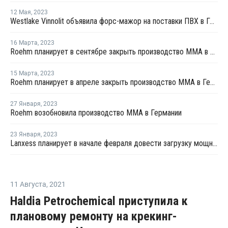
12 Мая
,
2023
Westlake Vinnolit объявила форс-мажор на поставки ПВХ в Германии
16 Марта
,
2023
Roehm планирует в сентябре закрыть производство ММА в Германии
15 Марта
,
2023
Roehm планирует в апреле закрыть производство ММА в Германии
27 Января
,
2023
Roehm возобновила производство ММА в Германии
23 Января
,
2023
Lanxess планирует в начале февраля довести загрузку мощностей на заводе фталевого ангидрида в Германии до 100%
11 Августа
,
2021
Haldia Petrochemical приступила к
плановому ремонту на крекинг-