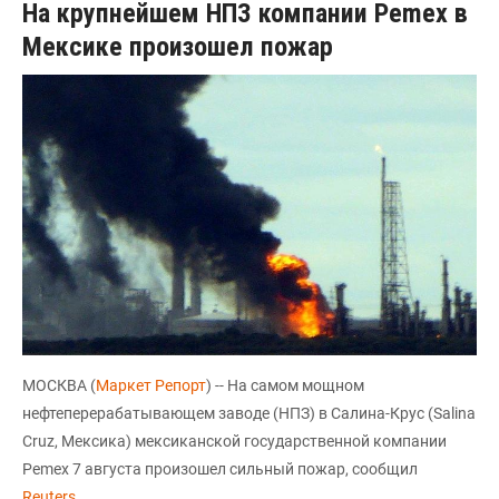
На крупнейшем НПЗ компании Pemex в
Мексике произошел пожар
МОСКВА (
Маркет Репорт
) -- На самом мощном
нефтеперерабатывающем заводе (НПЗ) в Салина-Крус (Salina
Cruz, Мексика) мексиканской государственной компании
Pemex 7 августа произошел сильный пожар, сообщил
Reuters
.