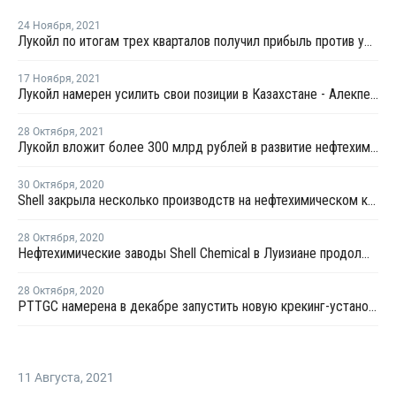
24 Ноября
,
2021
Лукойл по итогам трех кварталов получил прибыль против убытка в прошлом году
17 Ноября
,
2021
Лукойл намерен усилить свои позиции в Казахстане - Алекперов
28 Октября
,
2021
Лукойл вложит более 300 млрд рублей в развитие нефтехимического кластера в Ставропольском крае
30 Октября
,
2020
Shell закрыла несколько производств на нефтехимическом комплексе в Луизиане после урагана "Зета"
28 Октября
,
2020
Нефтехимические заводы Shell Chemical в Луизиане продолжают работать перед ураганом "Зета"
28 Октября
,
2020
PTTGC намерена в декабре запустить новую крекинг-установку в Таиланде
11 Августа
,
2021