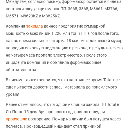
Между тем, согласно письму, форс-мажор остается в силе на
поставки следующих марок ПП: 3665, 3865, M3661, M3766,
M6571, M8623KZ и M8825KZ.
Компания
закрыла
данное предприятие суммарной
мощностью всех линий 1,226 млн тонн ПП в год после того,
как во время сильного шторма 18 мая металлический мусор
повредил основную подстанцию в регионе, в результате чего
на четыре часа пропало электричество. После этого
инцидента компания и объявила форс-мажорные
обстоятельства.
В письме также говорится, что в настоящее время Total все
еще пытается довести запасы материала до приемлемого
уровня.
Ранее отмечалось, что на одной из линий завода ПП Total в
Ла-Порте 15 декабря прошлого года, около полудня
произошло
возгорание. Пожар на линии был потушен через
полчаса. Произошедший инцидент стал причиной