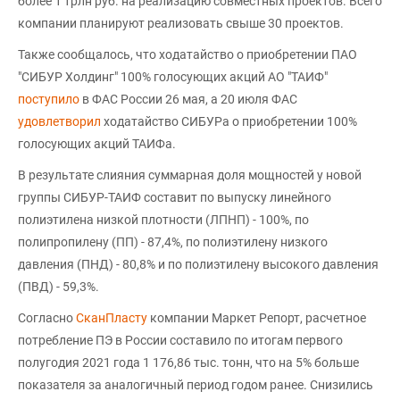
более 1 трлн руб. на реализацию совместных проектов. Всего
компании планируют реализовать свыше 30 проектов.
Также сообщалось, что ходатайство о приобретении ПАО
"СИБУР Холдинг" 100% голосующих акций АО "ТАИФ"
поступило
в ФАС России 26 мая, а 20 июля ФАС
удовлетворил
ходатайство СИБУРа о приобретении 100%
голосующих акций ТАИФа.
В результате слияния суммарная доля мощностей у новой
группы СИБУР-ТАИФ составит по выпуску линейного
полиэтилена низкой плотности (ЛПНП) - 100%, по
полипропилену (ПП) - 87,4%, по полиэтилену низкого
давления (ПНД) - 80,8% и по полиэтилену высокого давления
(ПВД) - 59,3%.
Согласно
СканПласту
компании Маркет Репорт, расчетное
потребление ПЭ в России составило по итогам первого
полугодия 2021 года 1 176,86 тыс. тонн, что на 5% больше
показателя за аналогичный период годом ранее. Снизились