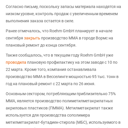
Согласно письму, поскольку запасы материала находятся на
низком уровне, контроль продаж с увеличенным временем
выполнения заказа остается в силе.
Ранее отмечалось, что Roehm GmbH планирует в начале
сентября
закрыть
производство ММА в городе Вормс на
плановый ремонт до конца сентября.
Также сообщалось, что в текущем году Roehm GmbH уже
проводила
плановую профилактику на этом заводе с 10 по
22 марта. Кроме того, компания останавливала
производство ММА в Весселинге мощностью 95 тыс. тонн в
год на плановый ремонт с 22 марта по 26 июня.
Основным сектором, потребляющим приблизительно 75%
ММА, является производство полиметилметакрилатных
акриловых пластиков (ПММА). Метилметакрилат также
используется для производства сополимера
метилметакрилат-бутадиен-стирола (МБС), используемого в