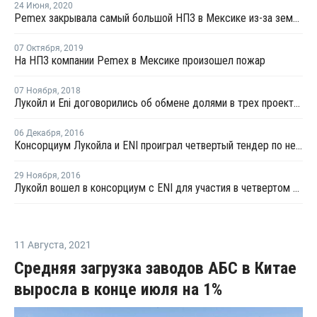
24 Июня
,
2020
Pemex закрывала самый большой НПЗ в Мексике из-за землетрясения и последующего пожара
07 Октября
,
2019
На НПЗ компании Pemex в Мексике произошел пожар
07 Ноября
,
2018
Лукойл и Eni договорились об обмене долями в трех проектах на шельфе Мексики
06 Декабря
,
2016
Консорциум Лукойла и ENI проиграл четвертый тендер по нефтяному участку в Мексике
29 Ноября
,
2016
Лукойл вошел в консорциум с ENI для участия в четвертом тендере в Мексике
11 Августа
,
2021
Средняя загрузка заводов АБС в Китае
выросла в конце июля на 1%