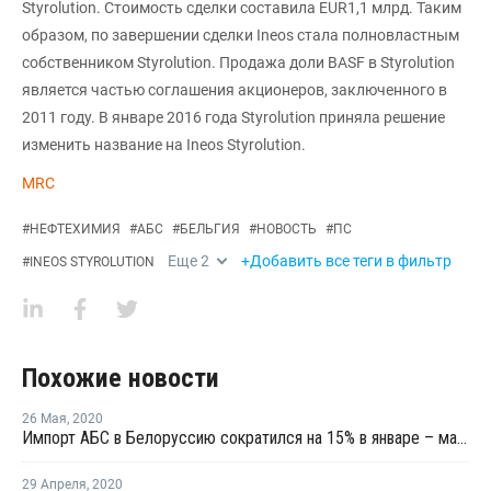
Styrolution. Стоимость сделки составила EUR1,1 млрд. Таким
образом, по завершении сделки Ineos стала полновластным
собственником Styrolution. Продажа доли BASF в Styrolution
является частью соглашения акционеров, заключенного в
2011 году. В январе 2016 года Styrolution приняла решение
изменить название на Ineos Styrolution.
MRC
#
НЕФТЕХИМИЯ
#
АБС
#
БЕЛЬГИЯ
#
НОВОСТЬ
#
ПС
Еще
2
+Добавить все теги в фильтр
#
INEOS STYROLUTION
Похожие новости
26 Мая
,
2020
Импорт АБС в Белоруссию сократился на 15% в январе – марте
29 Апреля
,
2020