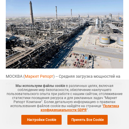
МОСКВА (
Маркет Репорт
) -- Средняя загрузка мощностей на
китайских заводах по производству акрилонитрил-бутадиен-
Мы используем файлы cookie
в различных целях, включая
соблюдение мер безопасности, обеспечение наилучшего
стирола (АБС) увеличилась на последней неделе июля на 1%
пользовательского опыта при работе с нашим сайтом, отслеживание
по сравнению с уровнем неделей ранее и составила 92%,
статистики посещения ресурса и для рекламных задач “Маркет
Репорт Компани”. Более детальную информацию о правилах
сообщил
ICIS
.
использования файлов cookie вы найдёте на странице "
Политика
конфиденциальности GDPR
".
На третьей же неделе июня средняя загрузка составляла
Настройки Cookie
Принять Все Cookie
91%, показав
прирост
на 6% от уровня недельной давности.