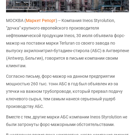
МОСКВА (
Маркет Репорт
) -- Компания Ineos Styrolution,
"дочка" крупного европейского производителя
нефтехимической продукции Ineos, 30 июля объявила форс-
мажор на поставки марки Terluran со своего завода по
выпуску акрилонитрил-бутадиен-стирола (АБС) в Антверпене
(Antwerp, Бельгия), говорится в письме компании своим
клиентам.
Согласно письму, форс-мажор на данном предприятии
мощностью 260 тыс. тонн АБС в год был объявлен из-за
утечки на важном трубопроводе, который прервал подачу
ключевого сырья, тем самым нанеся серьезный ущерб
производству АБС.
Вместе с тем, другие марки АБС компании Ineos Styrolution не
были затронуты форс-мажорными обстоятельствами.
В настоящее время пока неизвестно, когда компания сможет