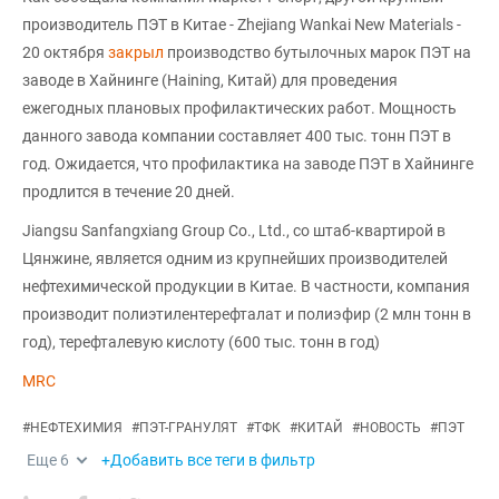
производитель ПЭТ в Китае - Zhejiang Wankai New Materials -
20 октября
закрыл
производство бутылочных марок ПЭТ на
заводе в Хайнинге (Haining, Китай) для проведения
ежегодных плановых профилактических работ. Мощность
данного завода компании составляет 400 тыс. тонн ПЭТ в
год. Ожидается, что профилактика на заводе ПЭТ в Хайнинге
продлится в течение 20 дней.
Jiangsu Sanfangxiang Group Co., Ltd., со штаб-квартирой в
Цянжине, является одним из крупнейших производителей
нефтехимической продукции в Китае. В частности, компания
производит полиэтилентерефталат и полиэфир (2 млн тонн в
год), терефталевую кислоту (600 тыс. тонн в год)
MRC
#
НЕФТЕХИМИЯ
#
ПЭТ-ГРАНУЛЯТ
#
ТФК
#
КИТАЙ
#
НОВОСТЬ
#
ПЭТ
Еще
6
+Добавить все теги в фильтр