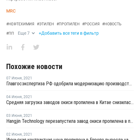
MRC
#
НЕФТЕХИМИЯ
#
ЭТИЛЕН
#
ПРОПИЛЕН
#
РОССИЯ
#
НОВОСТЬ
Еще
7
+Добавить все теги в фильтр
#
ПП
Похожие новости
07 Июня
,
2021
Главгосэкспертиза РФ одобрила модернизацию производства ПП на Полиоме
04 Июня
,
2021
Средняя загрузка заводов окиси пропилена в Китае снизилась в конце мая на 2,2%
03 Июня
,
2021
Hangjin Technology перезапустила завод окиси пропилена в провинции Ляонин после планового ремонта
02 Июня
,
2021
Июньская контрактная цена пропилена в Европе выросла на EUR40 за тонну