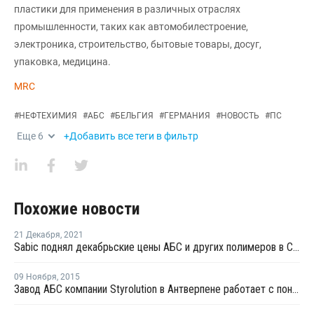
пластики для применения в различных отраслях
промышленности, таких как автомобилестроение,
электроника, строительство, бытовые товары, досуг,
упаковка, медицина.
MRC
#
НЕФТЕХИМИЯ
#
АБС
#
БЕЛЬГИЯ
#
ГЕРМАНИЯ
#
НОВОСТЬ
#
ПС
Еще
6
+Добавить все теги в фильтр
Похожие новости
21 Декабря
,
2021
Sabic поднял декабрьские цены АБС и других полимеров в Северной Америке
09 Ноября
,
2015
Завод АБС компании Styrolution в Антверпене работает с пониженной загрузкой мощностей