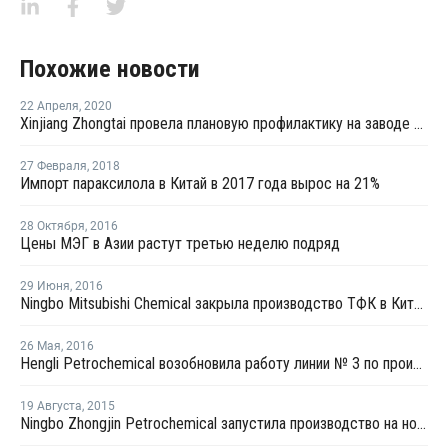
Похожие новости
22 Апреля
,
2020
Xinjiang Zhongtai провела плановую профилактику на заводе ТФК в Китае
27 Февраля
,
2018
Импорт параксилола в Китай в 2017 года вырос на 21%
28 Октября
,
2016
Цены МЭГ в Азии растут третью неделю подряд
29 Июня
,
2016
Ningbo Mitsubishi Chemical закрыла производство ТФК в Китае из-за сбоя электропитания
26 Мая
,
2016
Hengli Petrochemical возобновила работу линии № 3 по производству ТФК в Китае
19 Августа
,
2015
Ningbo Zhongjin Petrochemical запустила производство на новом заводе параксилола в Китае