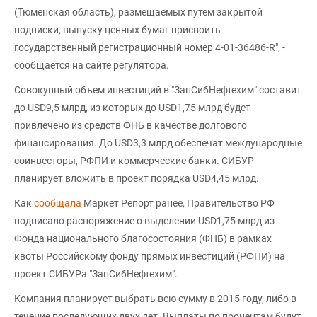
(Тюменская область), размещаемых путем закрытой
подписки, выпуску ценных бумаг присвоить
государственный регистрационный номер 4-01-36486-R", -
сообщается на сайте регулятора.
Совокупный объем инвестиций в "ЗапСибНефтехим" составит
до USD9,5 млрд, из которых до USD1,75 млрд будет
привлечено из средств ФНБ в качестве долгового
финансирования. До USD3,3 млрд обеспечат международные
соинвесторы, РФПИ и коммерческие банки. СИБУР
планирует вложить в проект порядка USD4,45 млрд.
Как
сообщала
Маркет Репорт ранее, Правительство РФ
подписало распоряжение о выделении USD1,75 млрд из
Фонда национального благосостояния (ФНБ) в рамках
квоты Российскому фонду прямых инвестиций (РФПИ) на
проект СИБУРа "ЗапСибНефтехим".
Компания планирует выбрать всю сумму в 2015 году, либо в
течение последующих двух лет. Выплаты по процентам будут