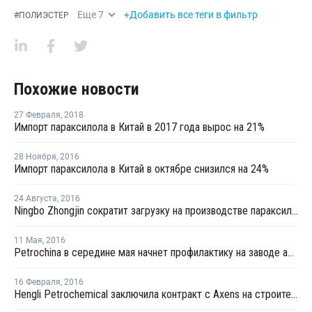
Еще
7
+Добавить все теги в фильтр
#
ПОЛИЭСТЕР
Похожие новости
27 Февраля
,
2018
Импорт параксилола в Китай в 2017 года вырос на 21%
28 Ноября
,
2016
Импорт параксилола в Китай в октябре снизился на 24%
24 Августа
,
2016
Ningbo Zhongjin сократит загрузку на производстве параксилола в Китае
11 Мая
,
2016
Petrochina в середине мая начнет профилактику на заводе ароматических веществ в Китае
16 Февраля
,
2016
Hengli Petrochemical заключила контракт с Axens на строительство завода параксилола