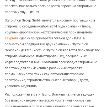
Между тем, Styrolution намерен возобновить реализацию
проекта, как только прогноз роста спроса на стирольные
пластики улучшиться.
Styrolution Group GmbH является мировым поставщиком
стирола. В середине ноября 2014 года компания Ineos,
крупный европейский нефтехимический производитель,
закрыла
сделку по приобретет 50%-ой доли BASF в
совместном предприятии двух компаний - Styrolution.
Основной деятельностью Styrolution является производство
стирола-мономера, полистирола (ПС), специальных
нефтепродуктов и АБС. Компания производит стирольные
пластики для применения в различных отраслях
промышленности, таких как автомобилестроение,
электроника, строительство, бытовые товары, досуг,
упаковка, медицина.
Расположенная в Сан-Паоло, Braskem является ведущей
бразильской нефтехимической компанией и основным
производителем полиэтилена и полипропилена в стране.