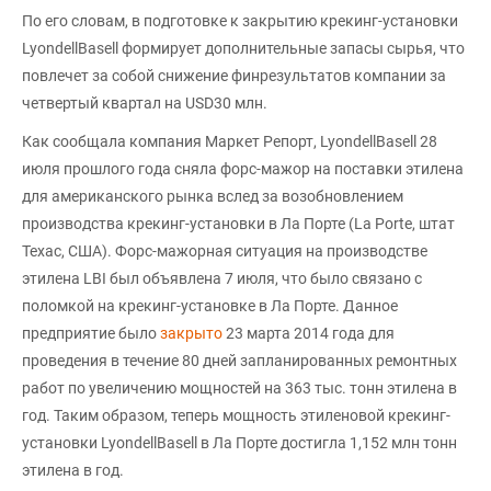
По его словам, в подготовке к закрытию крекинг-установки
LyondellBasell формирует дополнительные запасы сырья, что
повлечет за собой снижение финрезультатов компании за
четвертый квартал на USD30 млн.
Как сообщала компания Маркет Репорт, LyondellBasell 28
июля прошлого года сняла форс-мажор на поставки этилена
для американского рынка вслед за возобновлением
производства крекинг-установки в Ла Порте (La Porte, штат
Техас, США). Форс-мажорная ситуация на производстве
этилена LBI был объявлена 7 июля, что было связано с
поломкой на крекинг-установке в Ла Порте. Данное
предприятие было
закрыто
23 марта 2014 года для
проведения в течение 80 дней запланированных ремонтных
работ по увеличению мощностей на 363 тыс. тонн этилена в
год. Таким образом, теперь мощность этиленовой крекинг-
установки LyondellBasell в Ла Порте достигла 1,152 млн тонн
этилена в год.