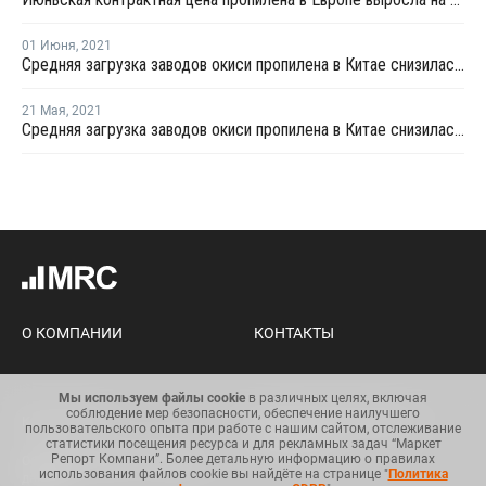
01 Июня
,
2021
Средняя загрузка заводов окиси пропилена в Китае снизилась на третьей неделе мая на 3,3%
21 Мая
,
2021
Средняя загрузка заводов окиси пропилена в Китае снизилась в середине мая на 1%
О КОМПАНИИ
КОНТАКТЫ
Мы используем файлы cookie
в различных целях, включая
соблюдение мер безопасности, обеспечение наилучшего
Карта сайта
Условия использования
пользовательского опыта при работе с нашим сайтом, отслеживание
информации
статистики посещения ресурса и для рекламных задач “Маркет
Репорт Компани”. Более детальную информацию о правилах
Общий регламент по защите
использования файлов cookie вы найдёте на странице "
Политика
данных