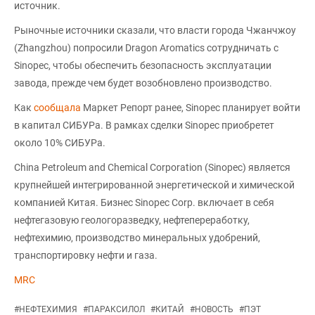
источник.
Рыночные источники сказали, что власти города Чжанчжоу
(Zhangzhou) попросили Dragon Aromatics сотрудничать с
Sinopec, чтобы обеспечить безопасность эксплуатации
завода, прежде чем будет возобновлено производство.
Как
сообщала
Маркет Репорт ранее, Sinopec планирует войти
в капитал СИБУРа. В рамках сделки Sinopec приобретет
около 10% СИБУРа.
China Petroleum and Chemical Corporation (Sinopec) является
крупнейшей интегрированной энергетической и химической
компанией Китая. Бизнес Sinopec Corp. включает в себя
нефтегазовую геологоразведку, нефтепереработку,
нефтехимию, производство минеральных удобрений,
транспортировку нефти и газа.
MRC
#
НЕФТЕХИМИЯ
#
ПАРАКСИЛОЛ
#
КИТАЙ
#
НОВОСТЬ
#
ПЭТ