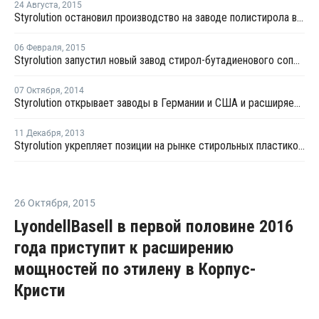
24 Августа
,
2015
Styrolution остановил производство на заводе полистирола в Антверпене
06 Февраля
,
2015
Styrolution запустил новый завод стирол-бутадиенового сополимера в Бельгии
07 Октября
,
2014
Styrolution открывает заводы в Германии и США и расширяет линейку специальных прозрачных сополимеров
11 Декабря
,
2013
Styrolution укрепляет позиции на рынке стирольных пластиков в Европе, Африке и на Ближнем Востоке
26 Октября
,
2015
LyondellBasell в первой половине 2016
года приступит к расширению
мощностей по этилену в Корпус-
Кристи