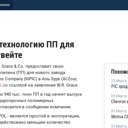
ХИМИЯ
 технологию ПП для
увейте
R. Grace & Co. предоставит свою
Похож
пилена (ПП) для нового завода
es Company (KIPIC) в Аль-Зуре (Al-Zour,
22 Марта
,
S
со ссылкой на заявление W.R. Grace.
 940 тыс. тонн ПП в год начнет выпуск
05 Марта
,
ударопрочных полимерных
, говорится в сообщении компании.
05 Марта
,
POL - является простой в эксплуатации,
адействовано меньшее количество
05 Марта
,