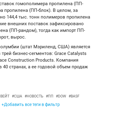
ставок гомополимера пропилена (ПП-
а пропилена (ПП-блок). В целом, за
но 144,4 тыс. тонн полимеров пропилена
щение внешних поставок зафиксировано
на (ПП-рандом), тогда как импорт ПП-
рот, вырос.
 Колумбии (штат Мэриленд, США) является
трей бизнес-сегментов: Grace Catalysts
race Construction Products. Компания
в 40 странах, а ее годовой объем продаж
УВЕЙТ
#
США
#
НОВОСТЬ
#
ПП
#
DOW
#
BASF
+Добавить все теги в фильтр