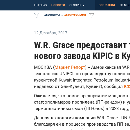
ГЛАВНАЯ
НОВОСТИ
ОБЗОРЫ
ВСЕ РЫНКИ
НЕФТЕ
#
НОВОСТИ
#
НЕФТЕХИМИЯ
12 Декабря
,
2017
W.R. Grace предоставит
нового завода KIPIC в К
МОСКВА (
Маркет Репорт
) -- Американская W.
технологию UNIPOL по производству полипро
кувейтской Kuwait Integrated Petroleum Industri
недалеко от Эль-Кувейт, Кувейт), сообщил
ICI
Ожидается, что новое предприятие мощностью
статсополимеров пропилена (ПП-рандом) и 
термопластичных смол (ПП-блок) в 2023 году
Данная технология компании W.R. Grace - UNI
благодаря ей в процессе производства ПП з