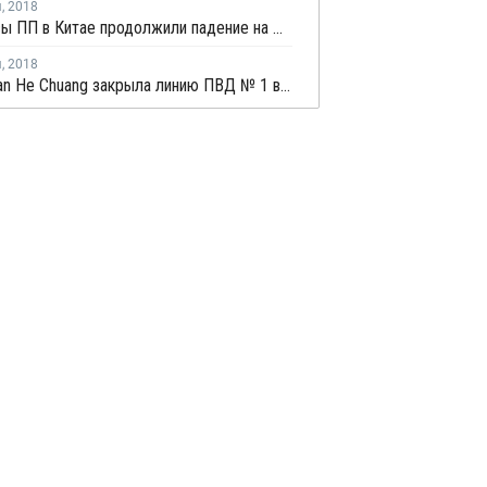
я
,
2018
Фьючерсы ПП в Китае продолжили падение на фоне вялой покупательской активности
я
,
2018
Zhong Tian He Chuang закрыла линию ПВД № 1 в Ордосе на незапланированный ремонт