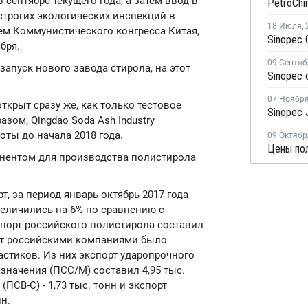
 сентябре текущего года, а затем ввод в
строгих экологических инспекций в
18 Июля
,
м Коммунистического конгресса Китая,
бря.
09 Сентяб
запуск нового завода стирола, на этот
07 Ноябр
ткрыт сразу же, как только тестовое
зом, Qingdao Soda Ash Industry
оты до начала 2018 года.
09 Октябр
Цены пол
нентом для производства полистирола
, за период январь-октябрь 2017 года
величились на 6% по сравнению с
спорт российского полистирола составил
порт российскими компаниями было
астиков. Из них экспорт ударопрочного
значения (ПСС/М) составил 4,95 тыс.
ПСВ-С) - 1,73 тыс. тонн и экспорт
н.