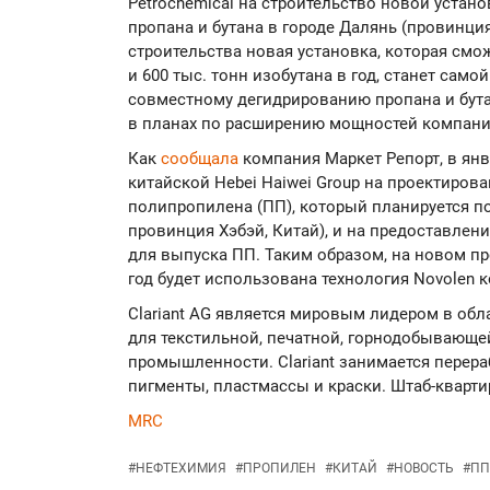
Petrochemical на строительство новой уста
пропана и бутана в городе Далянь (провинци
строительства новая установка, которая смо
и 600 тыс. тонн изобутана в год, станет сам
совместному дегидрированию пропана и бута
в планах по расширению мощностей компании 
Как
сообщала
компания Маркет Репорт, в янв
китайской Hebei Haiwei Group на проектиров
полипропилена (ПП), который планируется пос
провинция Хэбэй, Китай), и на предоставле
для выпуска ПП. Таким образом, на новом п
год будет использована технология Novolen 
Clariant AG является мировым лидером в об
для текстильной, печатной, горнодобывающе
промышленности. Clariant занимается перера
пигменты, пластмассы и краски. Штаб-кварт
MRC
#
НЕФТЕХИМИЯ
#
ПРОПИЛЕН
#
КИТАЙ
#
НОВОСТЬ
#
ПП