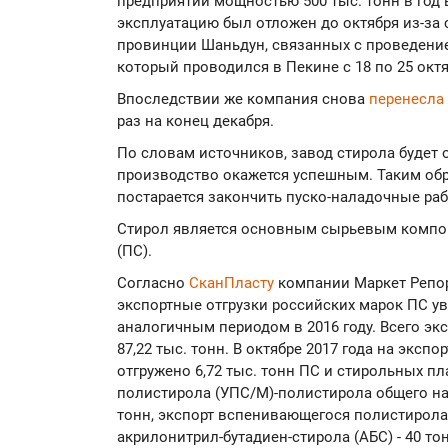
предприятии мощностью 500 тыс. тонн в год в
эксплуатацию был отложен до октября из-за 
провинции Шаньдун, связанных с проведение
который проводился в Пекине с 18 по 25 октя
Впоследствии же компания снова
перенесла
раз на конец декабря.
По словам источников, завод стирола будет о
производство окажется успешным. Таким обра
постарается закончить пуско-наладочные раб
Стирол является основным сырьевым компо
(ПС).
Согласно
СканПласту
компании Маркет Репорт
экспортные отгрузки российских марок ПС у
аналогичным периодом в 2016 году. Всего эк
87,22 тыс. тонн. В октябре 2017 года на экс
отгружено 6,72 тыс. тонн ПС и стирольных пл
полистирола (УПС/М)-полистирола общего на
тонн, экспорт вспенивающегося полистирола (
акрилонитрил-бутадиен-стирола (АБС) - 40 тон