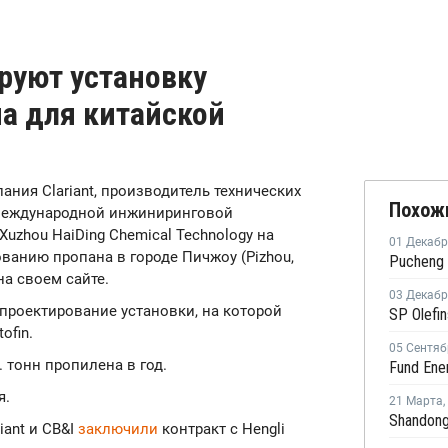
ируют установку
а для китайской
l
пания Clariant, производитель технических
Похож
 международной инжиниринговой
uzhou HaiDing Chemical Technology на
01 Декаб
ванию пропана в городе Пичжоу (Pizhou,
на своем сайте.
03 Декаб
проектирование установки, на которой
ofin.
05 Сентяб
 тонн пропилена в год.
я.
21 Марта
,
iant и CB&I
заключили
контракт с Hengli