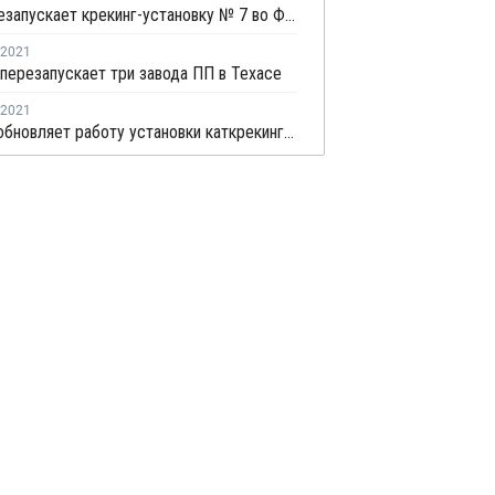
Dow перезапускает крекинг-установку № 7 во Фрипорте
2021
перезапускает три завода ПП в Техасе
2021
Dow возобновляет работу установки каткрекинга во Фрипорте