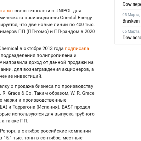
ставит
свою технологию UNIPOL для
05 Марта
,
ического производителя Oriental Energy
Braskem 
нируется, что две новые линии по 400 тыс.
лимеров ПП (ПП-гомо) и ПП-рандом в 2020
05 Марта
,
hemical в октябре 2013 года
подписала
о подразделения полипропилена и
ow направила доход от данной продажи на
нии, для вознаграждения акционеров, а
чение инвестиций.
елку о продаже бизнеса по производству
 Grace & Co. Таким образом, W. R. Grace
ые марки и производственные
ША) и Таррагона (Испания). BASF продал
торые используются для выпуска трубного
 а также ПП.
Репорт, в октябре российские компании
 15,1 тыс. тонн в сентябре, местные