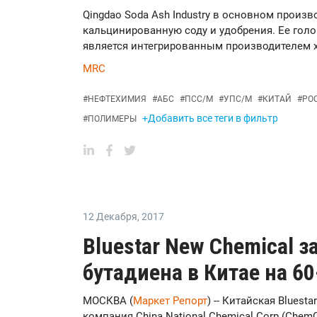
Qingdao Soda Ash Industry в основном произ
кальцинированную соду и удобрения. Ее голо
является интегрированным производителем х
MRC
#
НЕФТЕХИМИЯ
#
АБС
#
ПСС/М
#
УПС/М
#
КИТАЙ
#
РО
+Добавить все теги в фильтр
#
ПОЛИМЕРЫ
12 Декабря
,
2017
Bluestar New Chemical 
бутадиена в Китае на 6
МОСКВА (
Маркет Репорт
) -- Китайская Bluest
компания China National Chemical Corp (Chem