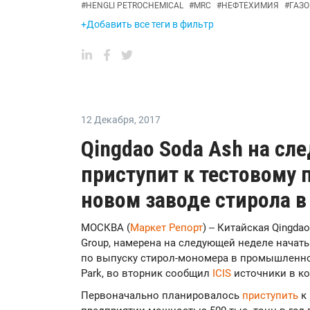
#
HENGLI PETROCHEMICAL
#
MRC
#
НЕФТЕХИМИЯ
#
ГАЗ
+Добавить все теги в фильтр
12 Декабря
,
2017
Qingdao Soda Ash на с
приступит к тестовому 
новом заводе стирола в
МОСКВА (
Маркет Репорт
) -- Китайская Qingdao
Group, намерена на следующей неделе начать
по выпуску стирол-мономера в промышленном п
Park, во вторник сообщил
ICIS
источники в к
Первоначально планировалось
приступить
к 