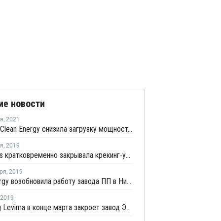
ие новости
ря
,
2021
Pucheng Clean Energy снизила загрузку мощностей на заводе ЛПНП в Китае до 80%
ря
,
2019
SP Olefins кратковременно закрывала крекинг-установку в Китае из-за технических проблем
ря
,
2019
Fund Energy возобновила работу завода ПП в Нинбо
2019
Shandong Levima в конце марта закроет завод ЭВА в Китае на ремонт