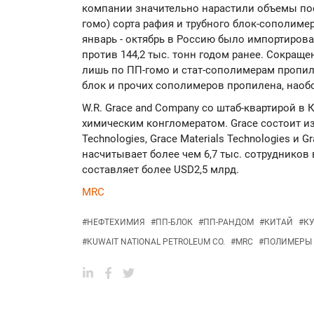
компании значительно нарастили объемы по
гомо) сорта рафия и трубного блок-сополимер
январь - октябрь в Россию было импортирова
против 144,2 тыс. тонн годом ранее. Сокра
лишь по ПП-гомо и стат-сополимерам пропиле
блок и прочих сополимеров пропилена, наобо
W.R. Grace and Company со штаб-квартирой в
химическим конгломератом. Grace состоит из 
Technologies, Grace Materials Technologies и G
насчитывает более чем 6,7 тыс. сотрудников 
составляет более USD2,5 млрд.
MRC
#
НЕФТЕХИМИЯ
#
ПП-БЛОК
#
ПП-РАНДОМ
#
КИТАЙ
#
К
#
KUWAIT NATIONAL PETROLEUM CO.
#
MRC
#
ПОЛИМЕРЫ