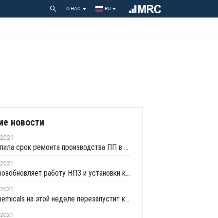
О НАС
RU
ие новости
2021
PIC продлила срок ремонта производства ПП в Кувейте
2021
Chevron возобновляет работу НПЗ и установки каткрекинга в Пасадене
2021
Motiva Chemicals на этой неделе перезапустит крекинг-установку в Порт-Артуре
2021