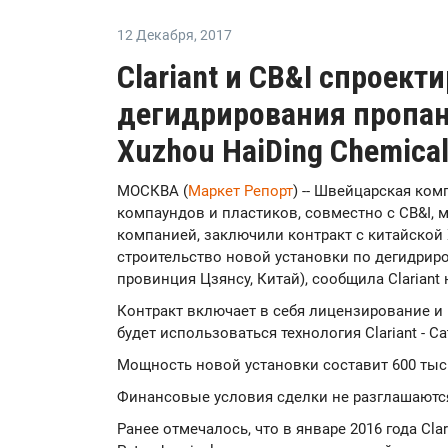
12 Декабря
,
2017
Clariant и CB&I спроект
дегидрирования пропан
Xuzhou HaiDing Chemica
МОСКВА (
Маркет Репорт
) -- Швейцарская ком
компаундов и пластиков, совместно с CB&I,
компанией, заключили контракт с китайской X
строительство новой установки по дегидриро
провинция Цзянсу, Китай), сообщила Clariant 
Контракт включает в себя лицензирование и 
будет использоваться технология Clariant - Cat
Мощность новой установки составит 600 тыс.
Финансовые условия сделки не разглашаютс
Ранее отмечалось, что в январе 2016 года Clar