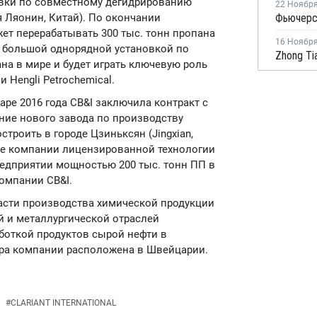
новки по совместному дегидрированию
22 Ноябр
я Ляонин, Китай). По окончании
жет перерабатывать 300 тыс. тонн пропана
16 Ноябр
ой большой однорядной установкой по
на в мире и будет играть ключевую роль
Hengli Petrochemical.
аре 2016 года CB&I заключила контракт с
ание нового завода по производству
троить в городе Цзиньксян (Jingxian,
ние компании лицензированной технологии
редприятии мощностью 200 тыс. тонн ПП в
компании CB&I.
ласти производства химической продукции
й и металлургической отраслей
боткой продуктов сырой нефти в
ира компании расположена в Швейцарии.
#
CLARIANT INTERNATIONAL