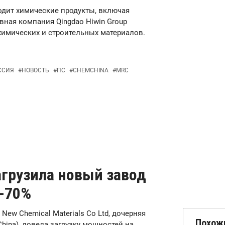
водит химические продукты, включая
вная компания Qingdao Hiwin Group
имических и строительных материалов.
ССИЯ
#
НОВОСТЬ
#
ПС
#
CHEMCHINA
#
MRC
загрузила новый завод
0-70%
ar New Chemical Materials Co Ltd, дочерняя
Похож
China), довела загрузку мощностей на