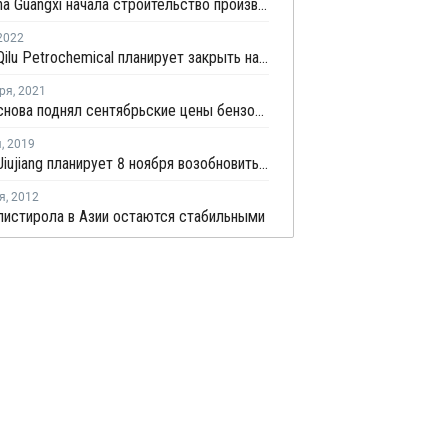
PetroChina Guangxi начала строительство производства ПС в Китае
2022
Sinopec Qilu Petrochemical планирует закрыть на ремонт производство стирола в Китае на ремонт
ря
,
2021
Sinopec снова поднял сентябрьские цены бензола в Китае на CNY100 за тонну
я
,
2019
Sinopec Jiujiang планирует 8 ноября возобновить производство стирола в провинции Цзянси
я
,
2012
истирола в Азии остаются стабильными