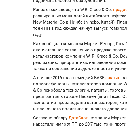
подвижных частей и оборудования.
Ранее отмечалось, что W.R. Grace & Co.
предо
расширенных мощностей китайского нефтехим
New Material Co в Нинбо (Ningbo, Китай). Пла
тонн ПП в год каждая начнут выпуск гомопо
году.
Как сообщала компания Маркет Репорт, Dow C
окончательное соглашение о продаже своег
катализаторов компании W. R. Grace & Co. D
реализацию приоритетных направлений компа
также на сокращение задолженности и увели
А в июле 2016 года немецкий ВАSF
закрыл
сд
полиолефиновых катализаторов компании W. R.
& Co приобрела технологии, патенты, торгов
предприятия в городе Пасаден (штат Техас, С
технологии производства катализаторов, ко
и пленочного полиэтилена низкого давления,
Согласно обзору
ДатаСкоп
компании Маркет 
нарастили импорт ПП до 20,7 тыс. тонн против