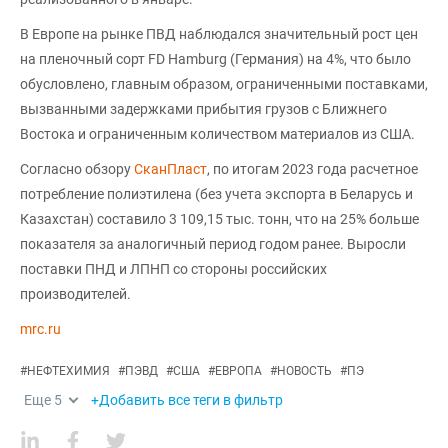
В Европе на рынке ПВД наблюдался значительный рост цен
на пленочный сорт FD Hamburg (Германия) на 4%, что было
обусловлено, главным образом, ограниченными поставками,
вызванными задержками прибытия грузов с Ближнего
Востока и ограниченным количеством материалов из США.
Согласно обзору
СканПласт
, по итогам 2023 года расчетное
потребление полиэтилена (без учета экспорта в Беларусь и
Казахстан) составило 3 109,15 тыс. тонн, что на 25% больше
показателя за аналогичный период годом ранее. Выросли
поставки ПНД и ЛПНП со стороны российских
производителей.
mrc.ru
#
НЕФТЕХИМИЯ
#
ПЭВД
#
США
#
ЕВРОПА
#
НОВОСТЬ
#
ПЭ
Еще
5
+Добавить все теги в фильтр