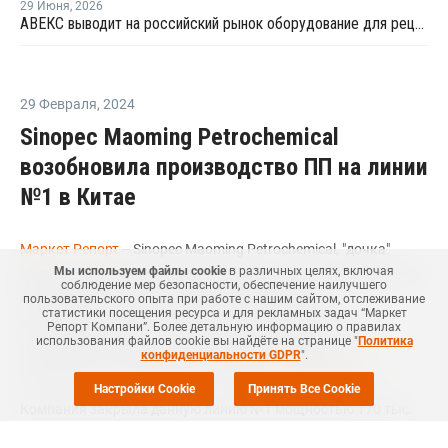
29 Июня
,
2026
АВЕКС выводит на российский рынок оборудование для рециклинга Avian Machinery
29 Февраля
,
2024
Sinopec Maoming Petrochemical
возобновила производство ПП на линии
№1 в Китае
Маркет Репорт
-- Sinopec Maoming Petrochemical, "дочка"
Мы используем файлы cookie
в различных целях, включая
одной из крупнейших мировых энергетических и химических
соблюдение мер безопасности, обеспечение наилучшего
компаний - Sinopec, возобновила производство
пользовательского опыта при работе с нашим сайтом, отслеживание
статистики посещения ресурса и для рекламных задач “Маркет
полипропилена (ПП) на линии №1 в провинции Гуандун
Репорт Компани”. Более детальную информацию о правилах
использования файлов cookie вы найдёте на странице "
Политика
(Guangdong, Китай) после проведения планового
конфиденциальности GDPR
".
технического обслуживания, сообщил
Polymerupdate
.
Настройки Cookie
Принять Все Cookie
Компания закрыла данную линию №1 мощностью 170 тыс.
тонн ПП в год 7 февраля текущего года на плановый ремонт.