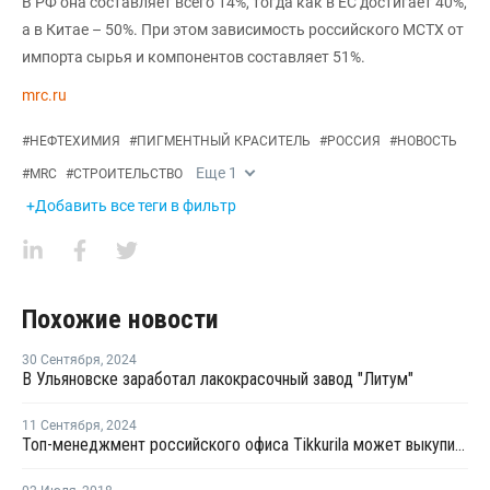
В РФ она составляет всего 14%, тогда как в ЕС достигает 40%,
а в Китае – 50%. При этом зависимость российского МСТХ от
импорта сырья и компонентов составляет 51%.
mrc.ru
#
НЕФТЕХИМИЯ
#
ПИГМЕНТНЫЙ КРАСИТЕЛЬ
#
РОССИЯ
#
НОВОСТЬ
Еще
1
#
MRC
#
СТРОИТЕЛЬСТВО
+Добавить все теги в фильтр
Похожие новости
30 Сентября
,
2024
В Ульяновске заработал лакокрасочный завод "Литум"
11 Сентября
,
2024
Топ-менеджмент российского офиса Tikkurila может выкупить бизнес компании