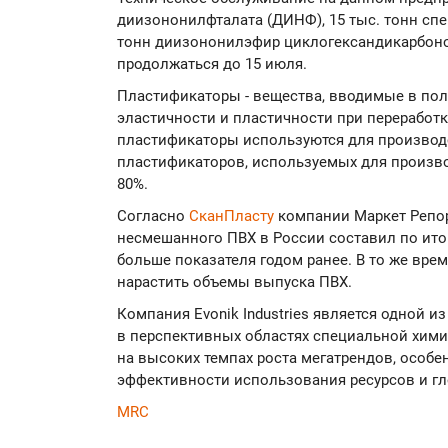
диизононилфталата (ДИНФ), 15 тыс. тонн сп
тонн диизононилэфир циклогександикарбоно
продолжаться до 15 июля.
Пластификаторы - вещества, вводимые в по
эластичности и пластичности при переработке
пластификаторы используются для производ
пластификаторов, используемых для произво
80%.
Согласно
СканПласту
компании Маркет Репо
несмешанного ПВХ в России составил по итогам
больше показателя годом ранее. В то же вр
нарастить объемы выпуска ПВХ.
Компания Evonik Industries является одной 
в перспективных областях специальной хим
на высоких темпах роста мегатрендов, особе
эффективности использования ресурсов и г
MRC