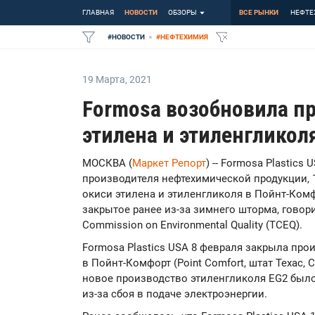
ГЛАВНАЯ
НОВОСТИ
ОБЗОРЫ
ВСЕ РЫНКИ
НЕФТЕ
#
НОВОСТИ
#
НЕФТЕХИМИЯ
19 Марта
,
2021
Formosa возобновила п
этилена и этиленгликол
МОСКВА (
Маркет Репорт
) -- Formosa Plastics
производителя нефтехимической продукции, 
окиси этилена и этиленгликоля в Пойнт-Комфо
закрытое ранее из-за зимнего шторма, говор
Commission on Environmental Quality (TCEQ).
Formosa Plastics USA 8 февраля закрыла про
в Пойнт-Комфорт (Point Comfort, штат Техас, 
новое производство этиленгликоля EG2 был
из-за сбоя в подаче электроэнергии.