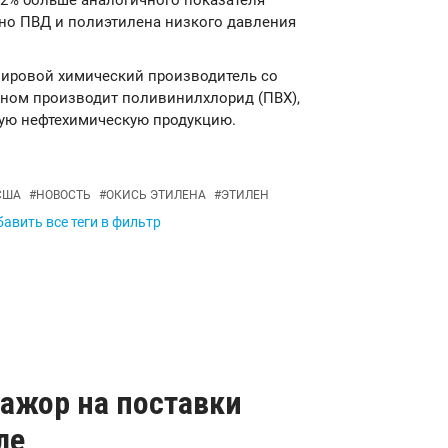
на 2% больше аналогичного показателя
но ПВД и полиэтилена низкого давления
й мировой химический производитель со
вном производит поливинилхлорид (ПВХ),
гую нефтехимическую продукцию.
США
#
НОВОСТЬ
#
ОКИСЬ ЭТИЛЕНА
#
ЭТИЛЕН
авить все теги в фильтр
мажор на поставки
ле