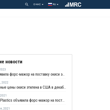
О НАС
RU
ие новости
2023
Dow объявила форс-мажор на поставку окиси этилена в Луизиане
я
,
2022
Контрактные цены окиси этилена в США в декабре снизились
2021
Formosa Plastics объявила форс-мажор на поставки продукции в США
ля
,
2021