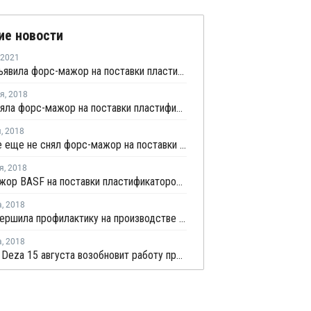
ие новости
2021
BASF объявила форс-мажор на поставки пластификаторов в Людвигсхафене
ря
,
2018
Evonik сняла форс-мажор на поставки пластификаторов в Германии
я
,
2018
BASF все еще не снял форс-мажор на поставки пластификаторов в Германии
я
,
2018
Форс-мажор BASF на поставки пластификаторов с производства в Германии остается в силе
а
,
2018
Deza завершила профилактику на производстве пластификаторов в Чехии
а
,
2018
Чешская Deza 15 августа возобновит работу производства пластификаторов после ремонта