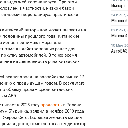
24 Сентяб
о пандемией коронавируса. При этом
словлен, в частности, низкой базой
е эпидемия коронавируса практически
24 Июня
,
да китайский авторынок может вырасти на
03 Июня
,
ой половины прошлого года. Китайские
регионов принимают меры для
10 Мая
,
2
ет отмены действовавших ранее для
а покупку автомобилей. В то же время
ияние на деятельность ряда китайских
aval реализовали на российском рынке 17
внению с предыдущим годом. В результате
 по объему продаж среди китайских
ным АЕБ.
итывает к 2025 году
продавать
в России
мум 5% рынка, заявил в ноябре 2019 года
" Жером Сего. Большая же часть машин
 производство, отметил тогда гендиректор