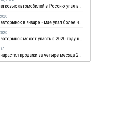
ря
,
2020
Импорт легковых автомобилей в Россию упал в январе - июле более чем на треть
2020
Мировой авторынок в январе - мае упал более чем на четверть
2020
Мировой авторынок может упасть в 2020 году на 20% - Moodys
018
АвтоВАЗ нарастил продажи за четыре месяца 2018 года на четверть