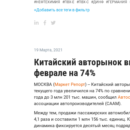
#
НЕФТЕХИМИЯ
#
ПВХ-Е
#
ПВХ-С
#
ДИНФ
#
ГЕРМАНИЯ
+Добавить все теги в фильтр
19 Марта
,
2021
Китайский авторынок вы
феврале на 74%
МОСКВА (
Маркет Репорт
) -- Китайский автор
текущего года увеличился на 74% по сравне
года до 3 млн 201 тыс. машин, сообщил
Автос
ассоциации автопроизводителей (СААМ).
Между тем, продажи пассажирских автомобил
4,1 раза и составили 1 млн 156 тыс. единиц.
динамика фиксируется десятый месяц подряд