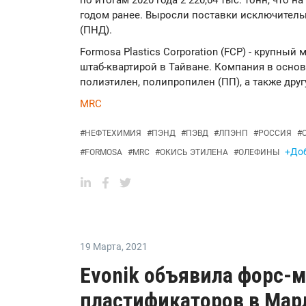
по итогам 2020 года 2 220,64 тыс. тонн, что 
годом ранее. Выросли поставки исключитель
(ПНД).
Formosa Plastics Corporation (FCP) - крупны
штаб-квартирой в Тайване. Компания в осно
полиэтилен, полипропилен (ПП), а также дру
MRC
#
НЕФТЕХИМИЯ
#
ПЭНД
#
ПЭВД
#
ЛПЭНП
#
РОССИЯ
#
+Доб
#
FORMOSA
#
MRC
#
ОКИСЬ ЭТИЛЕНА
#
ОЛЕФИНЫ
19 Марта
,
2021
Evonik объявила форс-
пластификаторов в Мар