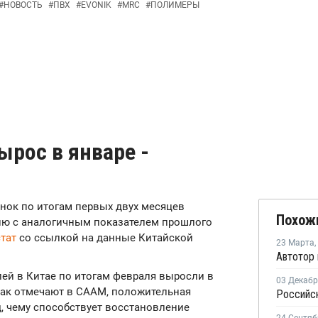
#
НОВОСТЬ
#
ПВХ
#
EVONIK
#
MRC
#
ПОЛИМЕРЫ
рос в январе -
ынок по итогам первых двух месяцев
Похож
нию с аналогичным показателем прошлого
тат
со ссылкой на данные Китайской
23 Марта
,
ей в Китае по итогам февраля выросли в
03 Декаб
 Как отмечают в СААМ, положительная
, чему способствует восстановление