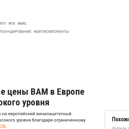
#
ПП
#
ПК
#
MRC
МПАУНДИРОВАНИЕ
#
АВТОКОМПОНЕНТЫ
е цены ВАМ в Европе
окого уровня
ны на европейский винилацетатный
Похож
ысокого уровня благодаря ограниченному
CIS
.
08 Июля
,