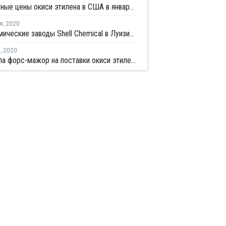
Контрактные цены окиси этилена в США в январе достигли шестилетнего максимума
я
,
2020
Нефтехимические заводы Shell Chemical в Луизиане продолжают работать перед ураганом "Зета"
я
,
2020
Dow сняла форс-мажор на поставки окиси этилена с площадке в Луизиане