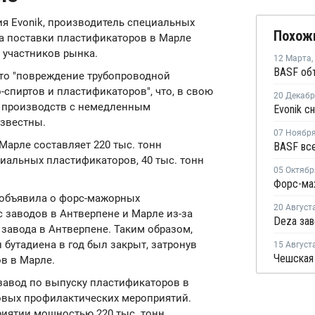
ия Evonik, производитель специальных
Похож
а поставки пластификаторов в Марле
 участников рынка.
12 Марта
,
то "повреждение трубопроводной
спиртов и пластификаторов", что, в свою
20 Декаб
х производств с немедленным
известны.
07 Ноябр
арле составляет 220 тыс. тонн
иальных пластификаторов, 40 тыс. тонн
05 Октябр
да объявила о форс-мажорных
20 Август
с заводов в Антверпене и Марле из-за
завода в Антверпене. Таким образом,
 бутадиена в год был закрыт, затронув
15 Август
в в Марле.
завод по выпуску пластификаторов в
новых профилактических мероприятий.
иятии мощностью 220 тыс. тонн