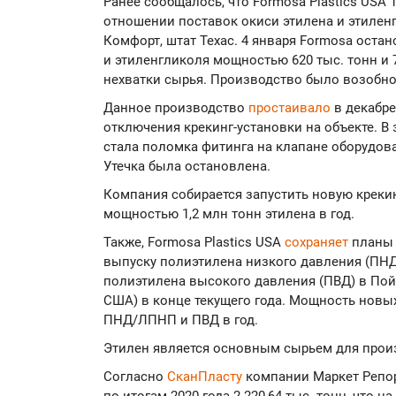
Ранее сообщалось, что Formosa Plastics USA 
отношении поставок окиси этилена и этилен
Комфорт, штат Техас. 4 января Formosa оста
и этиленгликоля мощностью 620 тыс. тонн и 7
нехватки сырья. Производство было возобно
Данное производство
простаивало
в декабр
отключения крекинг-установки на объекте. В 
стала поломка фитинга на клапане оборудов
Утечка была остановлена.
Компания собирается запустить новую крекин
мощностью 1,2 млн тонн этилена в год.
Также, Formosa Plastics USA
сохраняет
планы 
выпуску полиэтилена низкого давления (ПН
полиэтилена высокого давления (ПВД) в Пойнт
США) в конце текущего года. Мощность новых
ПНД/ЛПНП и ПВД в год.
Этилен является основным сырьем для произ
Согласно
СканПласту
компании Маркет Репор