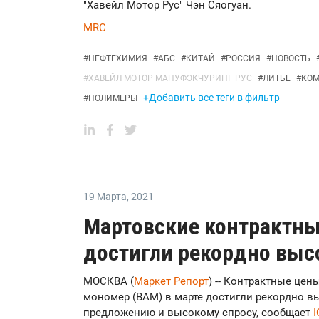
"Хавейл Мотор Рус" Чэн Сяогуан.
MRC
#
НЕФТЕХИМИЯ
#
АБС
#
КИТАЙ
#
РОССИЯ
#
НОВОСТЬ
#
ХАВЕЙЛ МОТОР МАНУФЭКЧУРИНГ РУС
#
ЛИТЬЕ
#
КО
+Добавить все теги в фильтр
#
ПОЛИМЕРЫ
19 Марта
,
2021
Мартовские контрактны
достигли рекордно выс
МОСКВА (
Маркет Репорт
) -- Контрактные це
мономер (ВAM) в марте достигли рекордно в
предложению и высокому спросу, сообщает
I