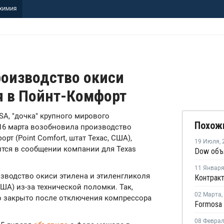
ХИМИЯ
роизводство окиси
я в Пойнт-Комфорт
 USA, "дочка" крупного мирового
Похож
16 марта возобновила производство
рт (Point Comfort, штат Техас, США),
19 Июля
,
ится в сообщении компании для Texas
11 Январ
изводство окиси этилена и этиленгликоля
США) из-за технической поломки. Так,
02 Марта
,
о закрыто после отключения компрессора
08 Февра