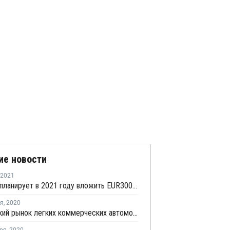
ие новости
2021
Автотор планирует в 2021 году вложить EUR300 млн в развитие производства
ря
,
2020
Российский рынок легких коммерческих автомобилей в октябре занял шестое место в Европе