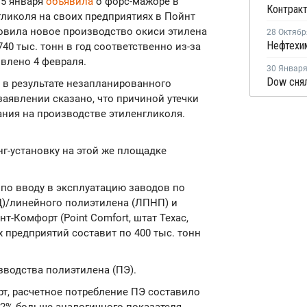
15 января
объявила
о форс-мажоре в
гликоля на своих предприятиях в Пойнт
новила новое производство окиси этилена
28 Октябр
40 тыс. тонн в год соответственно из-за
влено 4 февраля.
30 Январ
е в результате незапланированного
заявлении сказано, что причиной утечки
ания на производстве этиленгликоля.
г-установку на этой же площадке
по вводу в эксплуатацию заводов по
Д)/линейного полиэтилена (ЛПНП) и
-Комфорт (Point Comfort, штат Техас,
 предприятий составит по 400 тыс. тонн
водства полиэтилена (ПЭ).
т, расчетное потребление ПЭ составило