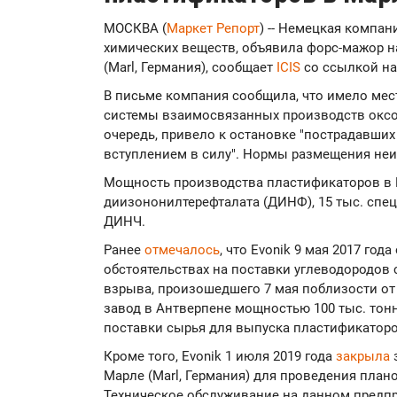
МОСКВА (
Маркет Репорт
) -- Немецкая компан
химических веществ, объявила форс-мажор н
(Marl, Германия), сообщает
ICIS
со ссылкой на
В письме компания сообщила, что имело мес
системы взаимосвязанных производств оксо-
очередь, привело к остановке "пострадавши
вступлением в силу". Нормы размещения не
Мощность производства пластификаторов в М
диизононилтерефталата (ДИНФ), 15 тыс. спец
ДИНЧ.
Ранее
отмечалось
, что Evonik 9 мая 2017 го
обстоятельствах на поставки углеводородов 
взрыва, произошедшего 7 мая поблизости от 
завод в Антверпене мощностью 100 тыс. тонн
поставки сырья для выпуска пластификаторо
Кроме того, Evonik 1 июля 2019 года
закрыла
Марле (Marl, Германия) для проведения пла
Техническое обслуживание на данном предпр