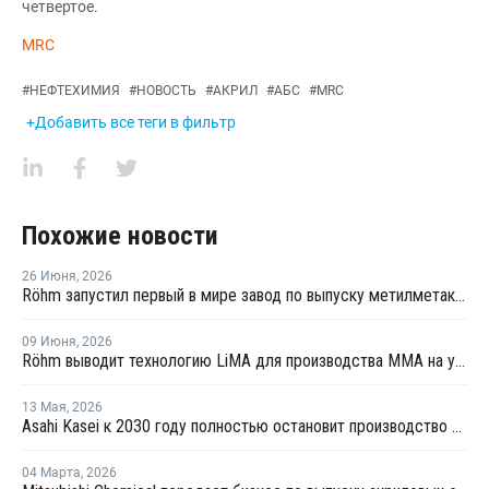
четвертое.
MRC
#
НЕФТЕХИМИЯ
#
НОВОСТЬ
#
АКРИЛ
#
АБС
#
MRC
+Добавить все теги в фильтр
Похожие новости
26 Июня
,
2026
Röhm запустил первый в мире завод по выпуску метилметакрилата из этилена
09 Июня
,
2026
Röhm выводит технологию LiMA для производства ММА на уровень выпуска на заводе в Бей-Сити
13 Мая
,
2026
Asahi Kasei к 2030 году полностью остановит производство полиэтилена
04 Марта
,
2026