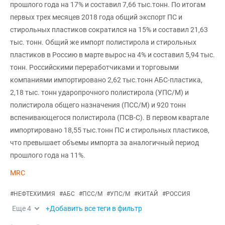
прошлого года на 17% и составил 7,66 тыс.тонн. По итогам
первых трех месяцев 2018 года общий экспорт ПС и
стирольных пластиков сократился на 15% и составил 21,63
тыс. тонн. Общий же импорт полистирола и стирольных
пластиков в Россию в марте вырос на 4% и составил 5,94 тыс.
тонн. Российскими переработчиками и торговыми
компаниями импортировано 2,62 тыс.тонн АБС-пластика,
2,18 тыс. тонн ударопрочного полистирола (УПС/М) и
полистирола общего назначения (ПСС/М) и 920 тонн
вспенивающегося полистирола (ПСВ-С). В первом квартале
импортировано 18,55 тыс.тонн ПС и стирольных пластиков,
что превышает объемы импорта за аналогичный период
прошлого года на 11%.
MRC
#
НЕФТЕХИМИЯ
#
АБС
#
ПСС/М
#
УПС/М
#
КИТАЙ
#
РОССИЯ
Еще
4
+Добавить все теги в фильтр