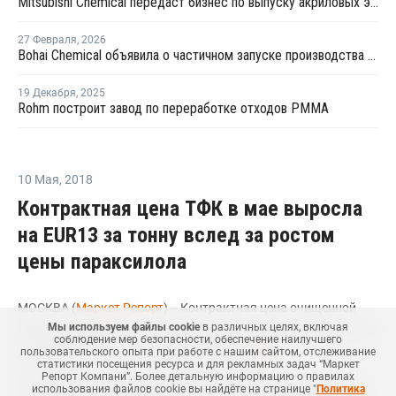
Mitsubishi Chemical передаст бизнес по выпуску акриловых эмульсий компании Konishi
27 Февраля
,
2026
Bohai Chemical объявила о частичном запуске производства акрилатов и суперабсорбирующих полимеров
19 Декабря
,
2025
Rohm построит завод по переработке отходов PMMA
10 Мая
,
2018
Контрактная цена ТФК в мае выросла
на EUR13 за тонну вслед за ростом
цены параксилола
МОСКВА (
Маркет Репорт
) -- Контрактная цена очищенной
Мы используем файлы cookie
в различных целях, включая
терефталевой кислоты (ТФК) выросла на европейском рынке
соблюдение мер безопасности, обеспечение наилучшего
для майских поставок, в среду сообщил
ICIS
.
пользовательского опыта при работе с нашим сайтом, отслеживание
статистики посещения ресурса и для рекламных задач “Маркет
Репорт Компани”. Более детальную информацию о правилах
Так, майская контрактная цена ТФК увеличилась на EUR13
использования файлов cookie вы найдёте на странице "
Политика