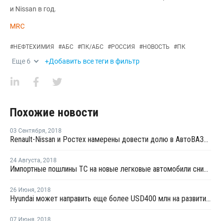
и Nissan в год.
MRC
#
НЕФТЕХИМИЯ
#
АБС
#
ПК/АБС
#
РОССИЯ
#
НОВОСТЬ
#
ПК
Еще
6
+Добавить все теги в фильтр
Похожие новости
03 Сентября
,
2018
Renault-Nissan и Ростех намерены довести долю в АвтоВАЗе до 100%
24 Августа
,
2018
Импортные пошлины ТС на новые легковые автомобили снизятся в сентябре до 17%
26 Июня
,
2018
Hyundai может направить еще более USD400 млн на развитие производства в России
07 Июня
,
2018