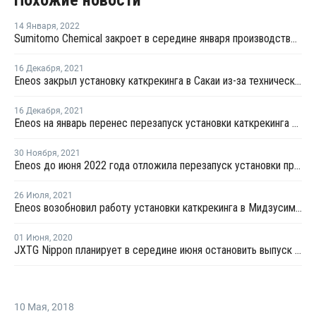
Похожие новости
14 Января
,
2022
Sumitomo Chemical закроет в середине января производство окиси пропилена в Тибе
16 Декабря
,
2021
Eneos закрыл установку каткрекинга в Сакаи из-за технических проблем
16 Декабря
,
2021
Eneos на январь перенес перезапуск установки каткрекинга в Касиме
30 Ноября
,
2021
Eneos до июня 2022 года отложила перезапуск установки пропилена в Кавасаки
26 Июля
,
2021
Eneos возобновил работу установки каткрекинга в Мидзусиме после внепланового ремонта
01 Июня
,
2020
JXTG Nippon планирует в середине июня остановить выпуск пропилена в Сендай
10 Мая
,
2018