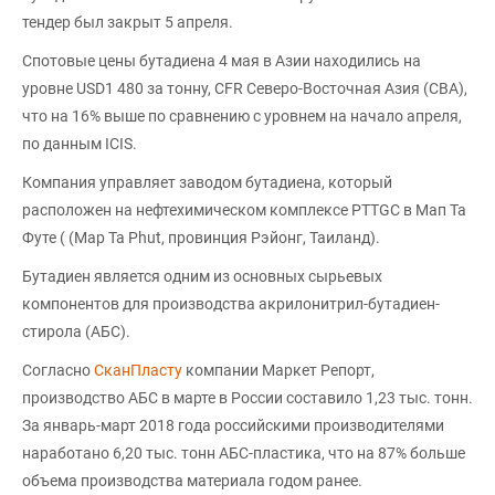
тендер был закрыт 5 апреля.
Спотовые цены бутадиена 4 мая в Азии находились на
уровне USD1 480 за тонну, CFR Северо-Восточная Азия (СВА),
что на 16% выше по сравнению с уровнем на начало апреля,
по данным ICIS.
Компания управляет заводом бутадиена, который
расположен на нефтехимическом комплексе PTTGC в Мап Та
Футе ( (Map Ta Phut, провинция Рэйонг, Таиланд).
Бутадиен является одним из основных сырьевых
компонентов для производства акрилонитрил-бутадиен-
стирола (АБС).
Согласно
СканПласту
компании Маркет Репорт,
производство АБС в марте в России составило 1,23 тыс. тонн.
За январь-март 2018 года российскими производителями
наработано 6,20 тыс. тонн АБС-пластика, что на 87% больше
объема производства материала годом ранее.