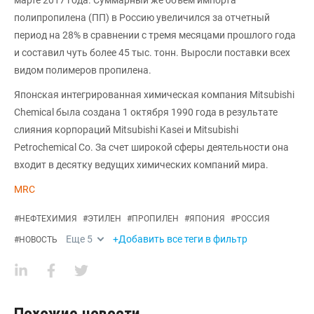
марте 2017 года. Суммарный же объем импорта
полипропилена (ПП) в Россию увеличился за отчетный
период на 28% в сравнении с тремя месяцами прошлого года
и составил чуть более 45 тыс. тонн. Выросли поставки всех
видом полимеров пропилена.
Японская интегрированная химическая компания Mitsubishi
Chemical была создана 1 октября 1990 года в результате
слияния корпораций Mitsubishi Kasei и Mitsubishi
Petrochemical Co. За счет широкой сферы деятельности она
входит в десятку ведущих химических компаний мира.
MRC
#
НЕФТЕХИМИЯ
#
ЭТИЛЕН
#
ПРОПИЛЕН
#
ЯПОНИЯ
#
РОССИЯ
Еще
5
+Добавить все теги в фильтр
#
НОВОСТЬ