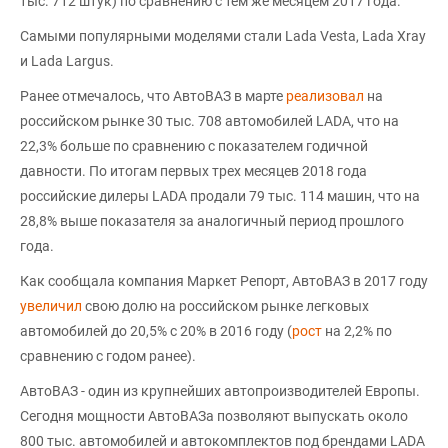
тыс. 712 штук) по сравнению с тем же месяцем 2017 года.
Самыми популярными моделями стали Lada Vesta, Lada Xray
и Lada Largus.
Ранее отмечалось, что АвтоВАЗ в марте
реализовал
на
российском рынке 30 тыс. 708 автомобилей LADA, что на
22,3% больше по сравнению с показателем годичной
давности. По итогам первых трех месяцев 2018 года
российские дилеры LADA продали 79 тыс. 114 машин, что на
28,8% выше показателя за аналогичный период прошлого
года.
Как сообщала компания Маркет Репорт, АвтоВАЗ в 2017 году
увеличил
свою долю на российском рынке легковых
автомобилей до 20,5% с 20% в 2016 году (
рост
на 2,2% по
сравнению с годом ранее).
АвтоВАЗ - один из крупнейших автопроизводителей Европы.
Сегодня мощности АвтоВАЗа позволяют выпускать около
800 тыс. автомобилей и автокомплектов под брендами LADA