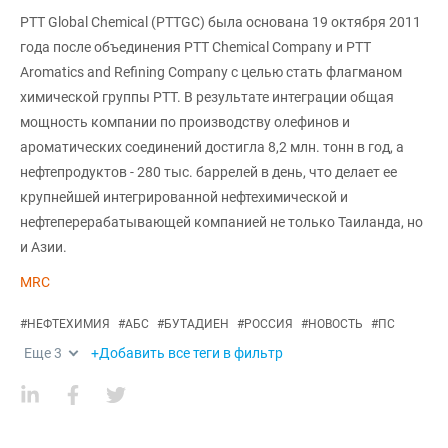
PTT Global Chemical (PTTGC) была основана 19 октября 2011
года после объединения PTT Chemical Company и PTT
Aromatics and Refining Company с целью стать флагманом
химической группы PTT. В результате интеграции общая
мощность компании по производству олефинов и
ароматических соединений достигла 8,2 млн. тонн в год, а
нефтепродуктов - 280 тыс. баррелей в день, что делает ее
крупнейшей интегрированной нефтехимической и
нефтеперерабатывающей компанией не только Таиланда, но
и Азии.
MRC
#
НЕФТЕХИМИЯ
#
АБС
#
БУТАДИЕН
#
РОССИЯ
#
НОВОСТЬ
#
ПС
Еще
3
+Добавить все теги в фильтр