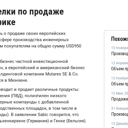
елки по продаже
рике
сь о продаже своих европейских
Похож
в сфере производства инженерных
им покупателям на общую сумму USD950
15 Ноябр
 бизнес частной инвестиционной
13 Апреля
лн, а европейский и американский бизнес
лдинговой компании Mutares SE & Co.
15 Ноябр
ся в Мюнхене.
водит и продает различные продукты:
13 Мая
,
2
ения (ПВД), полиэтилен низкого
мерные компаунды с добавленной
водственных площадок, в том числе в
31 Январ
ды). В заявлении Sabic говорится, что
зенкирхене (Германия) и Генке (Бельгия).
15 Декаб