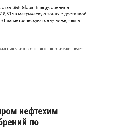
став S&P Global Energy, оценила
18,50 за метрическую тонну с доставкой
UR1 за метрическую тонну ниже, чем в
 АМЕРИКА
#
НОВОСТЬ
#
ПП
#
ПЭ
#
SABIC
#
MRC
пром нефтехим
обрений по