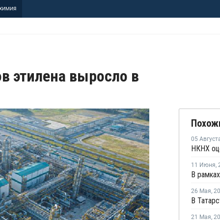
ХИМИЯ
в этилена выросло в
Похож
05 Август
11 Июня
,
26 Мая
,
2
21 Мая
,
2