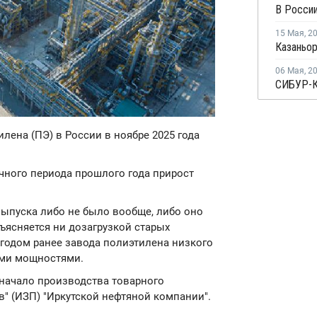
В России
15 Мая
,
2
06 Мая
,
2
лена (ПЭ) в России в ноябре 2025 года
чного периода прошлого года прирост
ыпуска либо не было вообще, либо оно
бъясняется ни дозагрузкой старых
годом ранее завода полиэтилена низкого
ыми мощностями.
начало производства товарного
" (ИЗП) "Иркутской нефтяной компании".