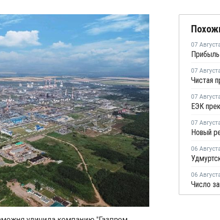
Похож
07 Август
07 Август
07 Август
07 Август
06 Август
06 Август
таможня уличила компанию "Газпром