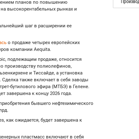
лжением планов по повышению
 на высокорентабельных рынках и
дальнейший шаг в расширении ее
ась
о продаже четырех европейских
ров компании Aequita.
ic, подлежащим продаже, относится
 по производству полиолефинов,
ьзенкирхене и Тиссайде, а установка
 Сделка также включает в себя заводы
трет-бутилового эфира (МТБЭ) в Гелене.
ет завершена к концу 2026 года.
х приобретения бывшего нефтехимического
лрд.
s, как ожидается, будет завершена к
женерных пластмасс включают в себя