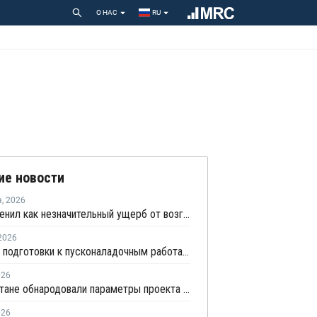
О НАС
RU
ие новости
а
,
2026
НКНХ оценил как незначительный ущерб от возгорания на линии полистирола
2026
В рамках подготовки к пусконаладочным работам АГХК запустил факел установки пиролиза
026
В Татарстане обнародовали параметры проекта промпарка "Этилен-600"
026