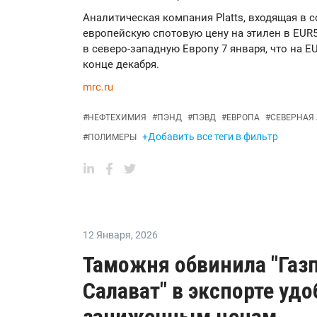
Аналитическая компания Platts, входящая в со
европейскую спотовую цену на этилен в EUR5
в северо-западную Европу 7 января, что на E
конце декабря.
mrc.ru
#
НЕФТЕХИМИЯ
#
ПЭНД
#
ПЭВД
#
ЕВРОПА
#
СЕВЕРНАЯ
+Добавить все теги в фильтр
#
ПОЛИМЕРЫ
12 Января
,
2026
Таможня обвинила "Газ
Салават" в экспорте уд