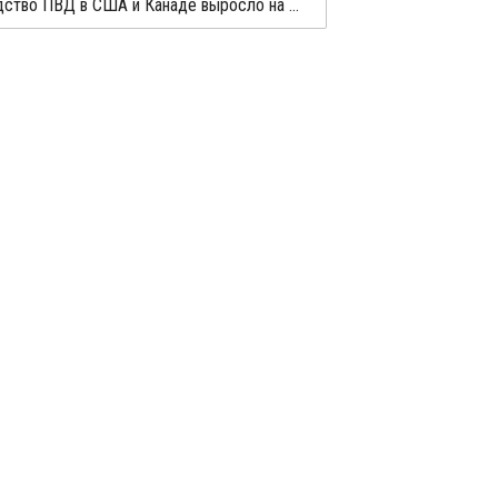
Производство ПВД в США и Канаде выросло на 11,6% в январе-октябре