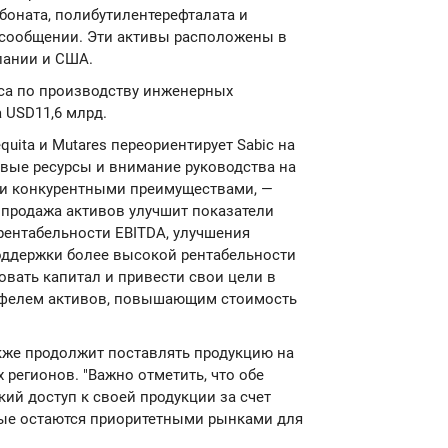
боната, полибутилентерефталата и
в сообщении. Эти активы расположены в
пании и США.
са по производству инженерных
а USD11,6 млрд.
ita и Mutares переориентирует Sabic на
вые ресурсы и внимание руководства на
ми конкурентными преимуществами, —
о продажа активов улучшит показатели
 рентабельности EBITDA, улучшения
оддержки более высокой рентабельности
овать капитал и привести свои цели в
ртфелем активов, повышающим стоимость
кже продолжит поставлять продукцию на
 регионов. "Важно отметить, что обе
кий доступ к своей продукции за счет
торые остаются приоритетными рынками для