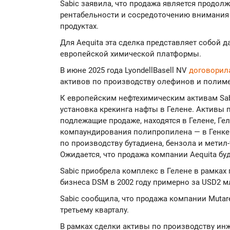
Sabic заявила, что продажа является продо
рентабельности и сосредоточению внимания
продуктах.
Для Aequita эта сделка представляет собой 
европейской химической платформы.
В июне 2025 года LyondellBasell NV
договорил
активов по производству олефинов и полиме
К европейским нефтехимическим активам Sab
установка крекинга нафты в Гелене. Активы
подлежащие продаже, находятся в Гелене, Гел
компаундирования полипропилена — в Генке.
по производству бутадиена, бензола и метил-
Ожидается, что продажа компании Aequita буд
Sabic приобрела комплекс в Гелене в рамка
бизнеса DSM в 2002 году примерно за USD2 м
Sabic сообщила, что продажа компании Mutare
третьему кварталу.
В рамках сделки активы по производству ин