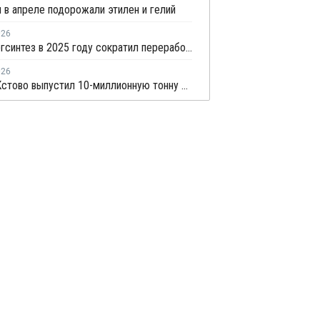
 в апреле подорожали этилен и гелий
026
Казаньоргсинтез в 2025 году сократил переработку этана на 5%, сжиженного газа – на 24%
026
СИБУР-Кстово выпустил 10-миллионную тонну этилена в Нижегородской области