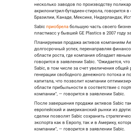
несколько заводов по производству поликар
акрилонитрил-бутадиен-стирола, говорится 
Бразилии, Канаде, Мексике, Нидерландах, Ис
Sabic
приобрела
большую часть своего бизне
пластмасс у бывшей GE Plastics в 2007 году з
Планируемая продажа активов компаниям Aequ
долгосрочный успех, перенаправляя финансо
области роста, где компания обладает явны
говорится в заявлении Sabic. "Ожидается, чт
Sabic, в том числе за счет увеличения общей
генерации свободного денежного потока и п
капитала, что позволит компании оптимизир
области прибыльности в соответствие с по
компании", — говорится в заявлении Sabic.
После завершения продажи активов Sabic та
европейский и американский рынки из других
сделки позволят Sabic сохранить стратегичес
экспорта как в Европу, так и в Америку, ко
компании", — говорится в заявлении Sabic.