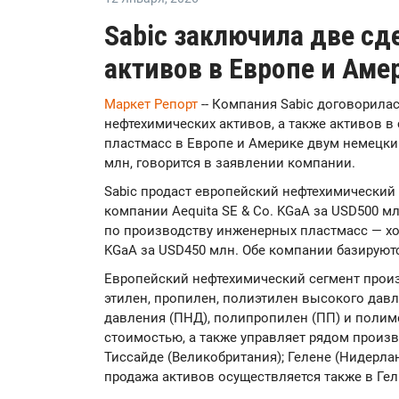
Sabic заключила две сд
активов в Европе и Аме
Маркет Репорт
-- Компания Sabic договорила
нефтехимических активов, а также активов 
пластмасс в Европе и Америке двум немецк
млн, говорится в заявлении компании.
Sabic продаст европейский нефтехимический
компании Aequita SE & Co. KGaA за USD500 м
по производству инженерных пластмасс — хо
KGaA за USD450 млн. Обе компании базируют
Европейский нефтехимический сегмент произ
этилен, пропилен, полиэтилен высокого давл
давления (ПНД), полипропилен (ПП) и поли
стоимостью, а также управляет рядом произ
Тиссайде (Великобритания); Гелене (Нидерлан
продажа активов осуществляется также в Гель