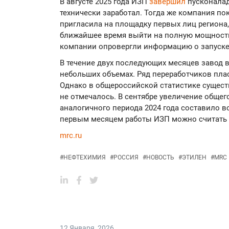
В августе 2025 года ИЗП
завершил
пусконалад
технически заработал. Тогда же компания по
пригласила на площадку первых лиц региона,
ближайшее время выйти на полную мощность
компании опровергли информацию о запуске
В течение двух последующих месяцев завод 
небольших объемах. Ряд переработчиков пла
Однако в общероссийской статистике сущест
не отмечалось. В сентябре увеличение обще
аналогичного периода 2024 года составило все
первым месяцем работы ИЗП можно считать 
mrc.ru
#
НЕФТЕХИМИЯ
#
РОССИЯ
#
НОВОСТЬ
#
ЭТИЛЕН
#
MRC
12 Января
,
2026