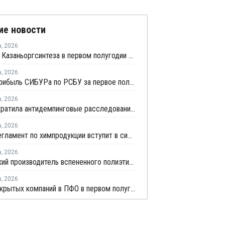
ие новости
а
,
2026
Прибыль Казаньоргсинтеза в первом полугодии сократилась более чем в 2 раза
а
,
2026
Чистая прибыль СИБУРа по РСБУ за первое полугодие сократилась в 3,6 раза
а
,
2026
ЕЭК прекратила антидемпинговые расследования против ПЭ и ПП из Азербайджана и Туркменистана
а
,
2026
Новый регламент по химпродукции вступит в силу в сентябре 2027 года
а
,
2026
Удмуртский производитель вспененного полиэтилена нарастит выпуск на 15%
а
,
2026
Число закрытых компаний в ПФО в первом полугодии 2026 года вдвое превысило число новых