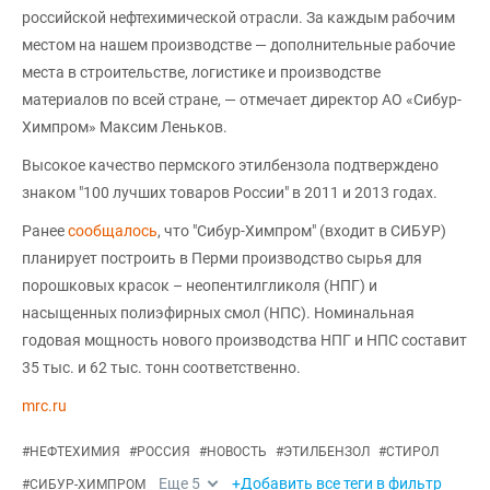
российской нефтехимической отрасли. За каждым рабочим
местом на нашем производстве — дополнительные рабочие
места в строительстве, логистике и производстве
материалов по всей стране, — отмечает директор АО «Сибур-
Химпром» Максим Леньков.
Высокое качество пермского этилбензола подтверждено
знаком "100 лучших товаров России" в 2011 и 2013 годах.
Ранее
сообщалось
, что "Сибур-Химпром" (входит в СИБУР)
планирует построить в Перми производство сырья для
порошковых красок – неопентилгликоля (НПГ) и
насыщенных полиэфирных смол (НПС). Номинальная
годовая мощность нового производства НПГ и НПС составит
35 тыс. и 62 тыс. тонн соответственно.
mrc.ru
#
НЕФТЕХИМИЯ
#
РОССИЯ
#
НОВОСТЬ
#
ЭТИЛБЕНЗОЛ
#
СТИРОЛ
Еще
5
+Добавить все теги в фильтр
#
СИБУР-ХИМПРОМ