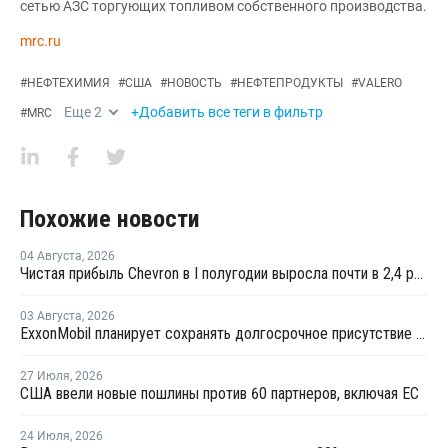
сетью АЗС торгующих топливом собственного производства.
mrc.ru
#
НЕФТЕХИМИЯ
#
США
#
НОВОСТЬ
#
НЕФТЕПРОДУКТЫ
#
VALERO
Еще
2
+Добавить все теги в фильтр
#
MRC
Похожие новости
04 Августа
,
2026
Чистая прибыль Chevron в I полугодии выросла почти в 2,4 раза
03 Августа
,
2026
ExxonMobil планирует сохранять долгосрочное присутствие в Казахстане
27 Июля
,
2026
США ввели новые пошлины против 60 партнеров, включая ЕС
24 Июля
,
2026