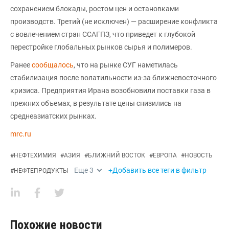
сохранением блокады, ростом цен и остановками
производств. Третий (не исключен) — расширение конфликта
с вовлечением стран ССАГПЗ, что приведет к глубокой
перестройке глобальных рынков сырья и полимеров.
Ранее
сообщалось
, что на рынке СУГ наметилась
стабилизация после волатильности из-за ближневосточного
кризиса. Предприятия Ирана возобновили поставки газа в
прежних объемах, в результате цены снизились на
среднеазиатских рынках.
mrc.ru
#
НЕФТЕХИМИЯ
#
АЗИЯ
#
БЛИЖНИЙ ВОСТОК
#
ЕВРОПА
#
НОВОСТЬ
Еще
3
+Добавить все теги в фильтр
#
НЕФТЕПРОДУКТЫ
Похожие новости