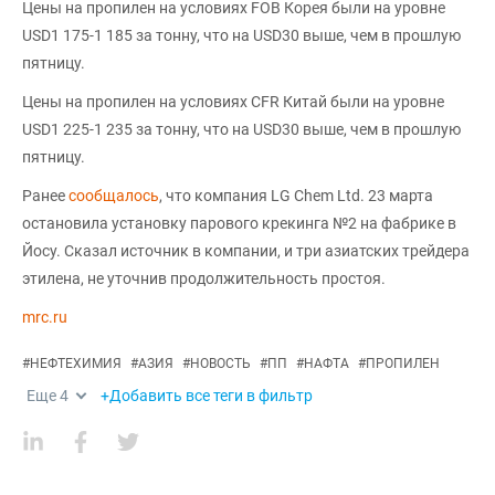
Цены на пропилен на условиях FOB Корея были на уровне
USD1 175-1 185 за тонну, что на USD30 выше, чем в прошлую
пятницу.
Цены на пропилен на условиях CFR Китай были на уровне
USD1 225-1 235 за тонну, что на USD30 выше, чем в прошлую
пятницу.
Ранее
сообщалось
, что компания LG Chem Ltd. 23 марта
остановила установку парового крекинга №2 на фабрике в
Йосу. Сказал источник в компании, и три азиатских трейдера
этилена, не уточнив продолжительность простоя.
mrc.ru
#
НЕФТЕХИМИЯ
#
АЗИЯ
#
НОВОСТЬ
#
ПП
#
НАФТА
#
ПРОПИЛЕН
Еще
4
+Добавить все теги в фильтр