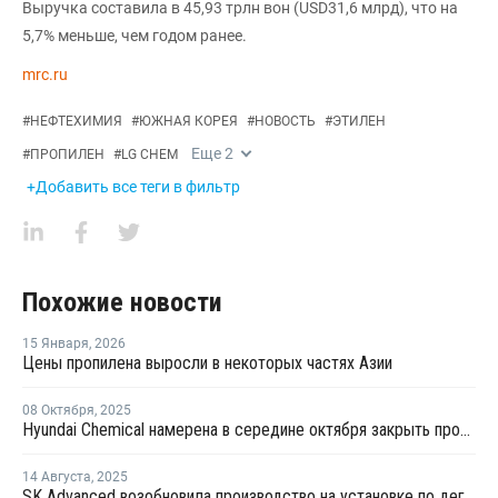
Выручка составила в 45,93 трлн вон (USD31,6 млрд), что на
5,7% меньше, чем годом ранее.
mrc.ru
#
НЕФТЕХИМИЯ
#
ЮЖНАЯ КОРЕЯ
#
НОВОСТЬ
#
ЭТИЛЕН
Еще
2
#
ПРОПИЛЕН
#
LG CHEM
+Добавить все теги в фильтр
Похожие новости
15 Января
,
2026
Цены пропилена выросли в некоторых частях Азии
08 Октября
,
2025
Hyundai Chemical намерена в середине октября закрыть производство на крекинг-установке в Даэсане на ремонт
14 Августа
,
2025
SK Advanced возобновила производство на установке по дегидрированию пропана в Ульсане