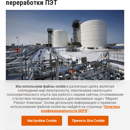
переработки ПЭТ
Мы используем файлы cookie
в различных целях, включая
соблюдение мер безопасности, обеспечение наилучшего
Маркет Репорт
-- Компания TEDERIC Machinery,
пользовательского опыта при работе с нашим сайтом, отслеживание
специализирующаяся на интегрированных решениях для
статистики посещения ресурса и для рекламных задач “Маркет
Репорт Компани”. Более детальную информацию о правилах
литья пластмасс под давлением, представила технологию,
использования файлов cookie вы найдёте на странице "
Политика
конфиденциальности GDPR
".
ориентированную на повышение эффективности
переработки ПЭТ, говорится в сообщении компании.
Настройки Cookie
Принять Все Cookie