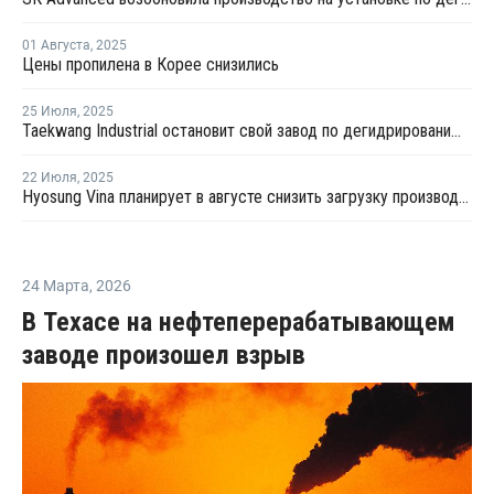
01 Августа
,
2025
Цены пропилена в Корее снизились
25 Июля
,
2025
Taekwang Industrial остановит свой завод по дегидрированию пропана в Южной Корее
22 Июля
,
2025
Hyosung Vina планирует в августе снизить загрузку производства пропилена во Вьетнаме до 90%
24 Марта
,
2026
В Техасе на нефтеперерабатывающем
заводе произошел взрыв