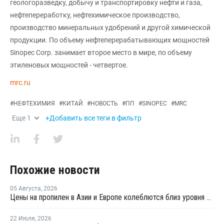
геологоразведку, добычу и транспортировку нефти и газа,
нефтепереработку, нефтехимическое производство,
производство минеральных удобрений и другой химической
продукции. По объему нефтеперерабатывающих мощностей
Sinopec Corp. занимает второе место в мире, по объему
этиленовых мощностей - четвертое.
mrc.ru
#
НЕФТЕХИМИЯ
#
КИТАЙ
#
НОВОСТЬ
#
ПП
#
SINOPEC
#
MRC
Еще
1
+Добавить все теги в фильтр
Похожие новости
05 Августа
,
2026
Цены на пропилен в Азии и Европе колеблются близ уровня в USD1000
22 Июля
,
2026