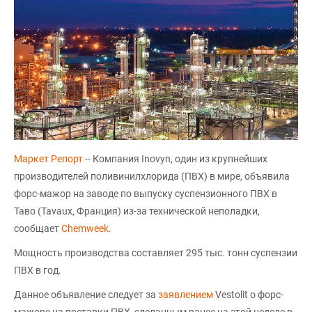
Маркет Репорт
-- Компания Inovyn, один из крупнейших
производителей поливинилхлорида (ПВХ) в мире, объявила
форс-мажор на заводе по выпуску суспензионного ПВХ в
Таво (Tavaux, Франция) из-за технической неполадки,
сообщает
Chemweek
.
Мощность производства составляет 295 тыс. тонн суспензии
ПВХ в год.
Данное объявление следует за
заявлением
Vestolit о форс-
мажоре на поставки ПВХ, сделанным ранее на этой неделе в