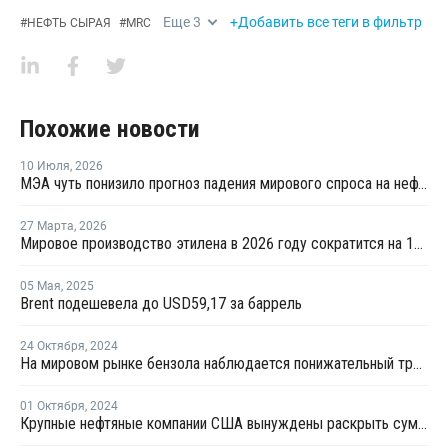
Еще
3
+Добавить все теги в фильтр
#
НЕФТЬ СЫРАЯ
#
MRC
Похожие новости
10 Июля
,
2026
МЭА чуть понизило прогноз падения мирового спроса на нефть в 2026 году
27 Марта
,
2026
Мировое производство этилена в 2026 году сократится на 12% на фоне конфликта на Ближнем Востоке
05 Мая
,
2025
Brent подешевела до USD59,17 за баррель
24 Октября
,
2024
На мировом рынке бензола наблюдается понижательный тренд
01 Октября
,
2024
Крупные нефтяные компании США вынуждены раскрыть сумму платежей иностранным правительствам