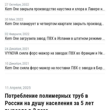
27 Октября
,
2022
Kem One закрыла производство каустика и хлора в Лавере на ремонт
30 Мая
,
2022
Kem One планирует в четвертом квартале закрыть производство каустика и хлора в Лавере на ремонт
02 Февраля
,
2022
Kem One загрузила завод ПВХ в Испании в штатном режиме после перезапуска
24 Декабря
,
2021
VYNOVA сняла форс-мажор на заводах ПВХ во Франции и Нидерландах
10 Декабря
,
2021
Kem One сняла форс-мажор на поставки ПВХ с завода в Берре
11 Апреля
,
2025
Потребление полимерных труб в
России на душу населения за 5 лет