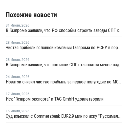
Похожие новости
31 Июля
,
2026
В Газпроме заявили, что РФ способна строить заводы СПГ как у себя, так и за рубежом
28 Июля
,
2026
Чистая прибыль головной компании Газпрома по РСБУ в первом полугодии составила 78 млрд рублей
28 Июля
,
2026
В Газпроме заявили, что поставки СПГ становятся менее надежным способом газоснабжения
24 Июля
,
2026
Новатэк снизил чистую прибыль за первое полугодие по МСФО на 3,1%
17 Июля
,
2026
Иск "Газпром экспорта" к TAG GmbH удовлетворили
16 Июля
,
2026
Суд взыскал с Commerzbank EUR2,9 млн по иску "Русхимальянса"