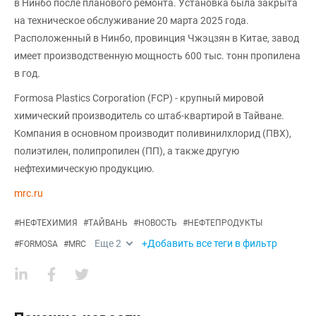
в Нинбо после планового ремонта. Установка была закрыта
на техническое обслуживание 20 марта 2025 года.
Расположенный в Нинбо, провинция Чжэцзян в Китае, завод
имеет производственную мощность 600 тыс. тонн пропилена
в год.
Formosa Plastics Corporation (FCP) - крупный мировой
химический производитель со штаб-квартирой в Тайване.
Компания в основном производит поливинилхлорид (ПВХ),
полиэтилен, полипропилен (ПП), а также другую
нефтехимическую продукцию.
mrc.ru
#
НЕФТЕХИМИЯ
#
ТАЙВАНЬ
#
НОВОСТЬ
#
НЕФТЕПРОДУКТЫ
Еще
2
+Добавить все теги в фильтр
#
FORMOSA
#
MRC