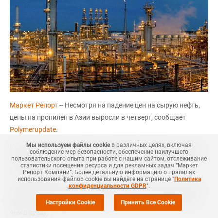
Маркет Репорт
-- Несмотря на падение цен на сырую нефть,
цены на пропилен в Азии выросли в четверг, сообщает
Polymerupdate
.
Мы используем файлы cookie
в различных целях, включая
Источник на рынке в Азии на условиях анонимности сказал,
соблюдение мер безопасности, обеспечение наилучшего
что цены выросли на фоне увеличения объема покупок на
пользовательского опыта при работе с нашим сайтом, отслеживание
статистики посещения ресурса и для рекламных задач “Маркет
азиатских рынках.
Репорт Компани”. Более детальную информацию о правилах
использования файлов cookie вы найдёте на странице "
Политика
конфиденциальности GDPR
".
В четверг цены на пропилен на условиях FOB Корея были на
уровне USD780–790 за тонну, что на USD5 за тонну больше,
Настройки Cookie
Принять Все Cookie
чем в среду.