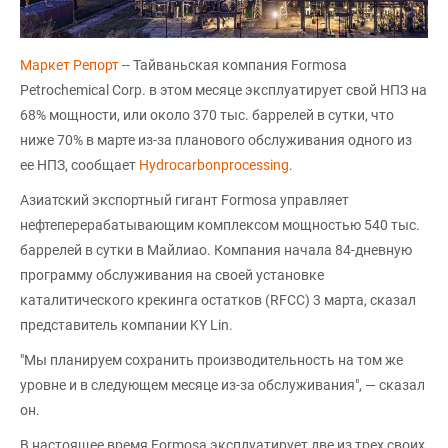
Маркет Репорт
-- Тайваньская компания Formosa
Petrochemical Corp. в этом месяце эксплуатирует свой НПЗ на
68% мощности, или около 370 тыс. баррелей в сутки, что
ниже 70% в марте из-за планового обслуживания одного из
ее НПЗ, сообщает
Hydrocarbonprocessing
.
Азиатский экспортный гигант Formosa управляет
нефтеперерабатывающим комплексом мощностью 540 тыс.
баррелей в сутки в Майлиао. Компания начала 84-дневную
программу обслуживания на своей установке
каталитического крекинга остатков (RFCC) 3 марта, сказал
представитель компании KY Lin.
"Мы планируем сохранить производительность на том же
уровне и в следующем месяце из-за обслуживания", — сказал
он.
В настоящее время Formosa эксплуатирует две из трех своих