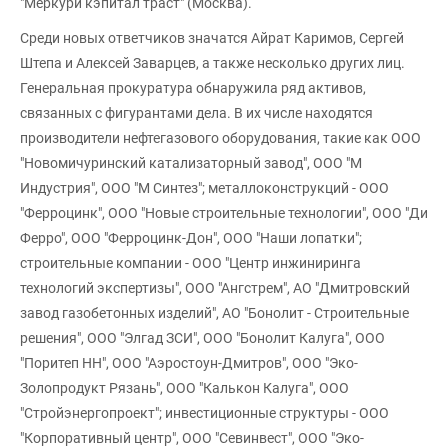
"Меркури кэпитал траст" (Москва).
Среди новых ответчиков значатся Айрат Каримов, Сергей
Штепа и Алексей Заварцев, а также несколько других лиц.
Генеральная прокуратура обнаружила ряд активов,
связанных с фигурантами дела. В их числе находятся
производители нефтегазового оборудования, такие как ООО
"Новомичуринский катализаторный завод", ООО "М
Индустрия", ООО "М Синтез"; металлоконструкций - ООО
"Ферроцинк", ООО "Новые строительные технологии", ООО "Ди
Ферро", ООО "Ферроцинк-Дон", ООО "Наши лопатки";
строительные компании - ООО "Центр инжиниринга
технологий экспертизы", ООО "Ангстрем", АО "Дмитровский
завод газобетонных изделий", АО "Бонолит - Строительные
решения", ООО "Элгад ЗСИ", ООО "Бонолит Калуга", ООО
"Поритеп НН", ООО "Аэростоун-Дмитров", ООО "Эко-
Золопродукт Рязань", ООО "Калькон Калуга", ООО
"Стройэнергопроект"; инвестиционные структуры - ООО
"Корпоративный центр", ООО "Севинвест", ООО "Эко-