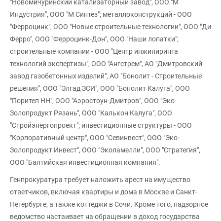
"Новомичуринский катализаторный завод", ООО "М
Индустрия", ООО "М Синтез"; металлоконструкций - ООО
"Ферроцинк", ООО "Новые строительные технологии", ООО "Ди
Ферро", ООО "Ферроцинк-Дон", ООО "Наши лопатки";
строительные компании - ООО "Центр инжиниринга
технологий экспертизы", ООО "Ангстрем", АО "Дмитровский
завод газобетонных изделий", АО "Бонолит - Строительные
решения", ООО "Элгад ЗСИ", ООО "Бонолит Калуга", ООО
"Поритеп НН", ООО "Аэростоун-Дмитров", ООО "Эко-
Золопродукт Рязань", ООО "Калькон Калуга", ООО
"Стройэнергопроект"; инвестиционные структуры - ООО
"Корпоративный центр", ООО "Севинвест", ООО "Эко-
Золопродукт Инвест", ООО "Эколамелли", ООО "Стратегия",
ООО "Балтийская инвестиционная компания".
Генпрокуратура требует наложить арест на имущество
ответчиков, включая квартиры и дома в Москве и Санкт-
Петербурге, а также коттеджи в Сочи. Кроме того, надзорное
ведомство настаивает на обращении в доход государства