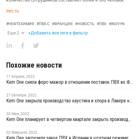
mrc.ru
#
НЕФТЕХИМИЯ
#
ПВХ-С
#
ФРАНЦИЯ
#
НОВОСТЬ
#
ПВХ
#
INOVYN
Еще
2
+Добавить все теги в фильтр
Похожие новости
17 Апреля
,
2023
Kem One сняла форс-мажор в отношении поставок ПВХ во Франции
27 Октября
,
2022
Kem One закрыла производство каустика и хлора в Лавере на ремонт
30 Мая
,
2022
Kem One планирует в четвертом квартале закрыть производство каустика и хлора в Лавере на ремонт
02 Февраля
,
2022
Kem One загрузила завод ПВХ в Испании в штатном режиме после перезапуска