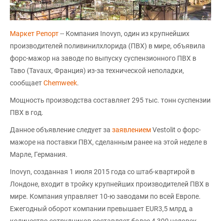
Маркет Репорт
-- Компания Inovyn, один из крупнейших
производителей поливинилхлорида (ПВХ) в мире, объявила
форс-мажор на заводе по выпуску суспензионного ПВХ в
Таво (Tavaux, Франция) из-за технической неполадки,
сообщает
Chemweek
.
Мощность производства составляет 295 тыс. тонн суспензии
ПВХ в год.
Данное объявление следует за
заявлением
Vestolit о форс-
мажоре на поставки ПВХ, сделанным ранее на этой неделе в
Марле, Германия.
Inovyn, созданная 1 июля 2015 года со штаб-квартирой в
Лондоне, входит в тройку крупнейших производителей ПВХ в
мире. Компания управляет 10-ю заводами по всей Европе.
Ежегодный оборот компании превышает EUR3,5 млрд, а
количество сотрудников составляет более 4 300 человек.