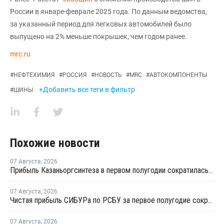
России в январе-феврале 2025 года. По данным ведомства,
за указанный период для легковых автомобилей было
выпущено на 2% меньше покрышек, чем годом ранее.
mrc.ru
#
НЕФТЕХИМИЯ
#
РОССИЯ
#
НОВОСТЬ
#
MRC
#
АВТОКОМПОНЕНТЫ
+Добавить все теги в фильтр
#
ШИНЫ
Похожие новости
07 Августа
,
2026
Прибыль Казаньоргсинтеза в первом полугодии сократилась более чем в 2 раза
07 Августа
,
2026
Чистая прибыль СИБУРа по РСБУ за первое полугодие сократилась в 3,6 раза
07 Августа
,
2026