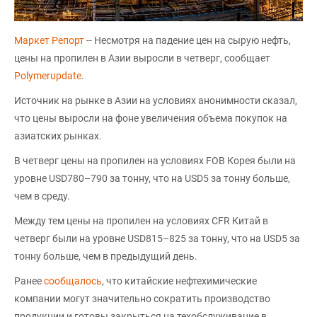
Маркет Репорт
-- Несмотря на падение цен на сырую нефть,
цены на пропилен в Азии выросли в четверг, сообщает
Polymerupdate
.
Источник на рынке в Азии на условиях анонимности сказал,
что цены выросли на фоне увеличения объема покупок на
азиатских рынках.
В четверг цены на пропилен на условиях FOB Корея были на
уровне USD780–790 за тонну, что на USD5 за тонну больше,
чем в среду.
Между тем цены на пропилен на условиях CFR Китай в
четверг были на уровне USD815–825 за тонну, что на USD5 за
тонну больше, чем в предыдущий день.
Ранее
сообщалось
, что китайские нефтехимические
компании могут значительно сократить производство
продукции и готовы закрыться на техобслуживание в