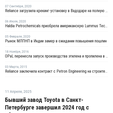
07 Сентября
,
2020
Reliance загрузила крекинг-установку в Вадодаре на полную мощность после перезапуска
06 Июля
,
2020
Haldia Petrochemicals приобрела американскую Lummus Technology за USD2,7 млрд
05 Февраля
,
2020
Рынок МЛПНП в Индии замер в ожидании повышения пошлин
18 Ноября
,
2016
OPaL перенесла запуск производства этилена и пропилена в Дахее на конец ноября
03 Марта
,
2015
Reliance заключила контракт с Petron Engineering на строительства завода ЛПНП
11 Апреля
,
2025
Бывший завод Toyota в Санкт-
Петербурге завершил 2024 год с