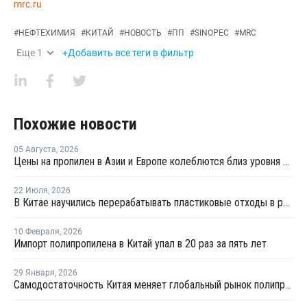
mrc.ru
#
НЕФТЕХИМИЯ
#
КИТАЙ
#
НОВОСТЬ
#
ПП
#
SINOPEC
#
MRC
Еще
1
+Добавить все теги в фильтр
Похожие новости
05 Августа
,
2026
Цены на пропилен в Азии и Европе колеблются близ уровня в USD1000
22 Июля
,
2026
В Китае научились перерабатывать пластиковые отходы в реактивное топливо с эффективностью 82%
10 Февраля
,
2026
Импорт полипропилена в Китай упал в 20 раз за пять лет
29 Января
,
2026
Самодостаточность Китая меняет глобальный рынок полипропилена