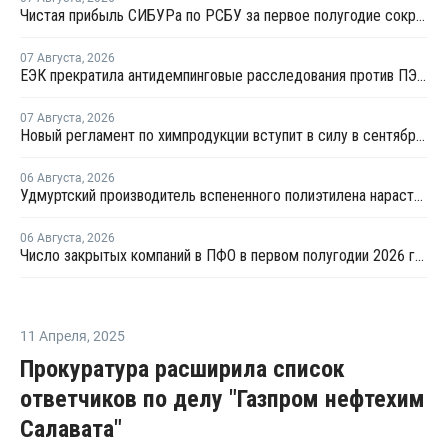
Чистая прибыль СИБУРа по РСБУ за первое полугодие сократилась в 3,6 раза
07 Августа
,
2026
ЕЭК прекратила антидемпинговые расследования против ПЭ и ПП из Азербайджана и Туркменистана
07 Августа
,
2026
Новый регламент по химпродукции вступит в силу в сентябре 2027 года
06 Августа
,
2026
Удмуртский производитель вспененного полиэтилена нарастит выпуск на 15%
06 Августа
,
2026
Число закрытых компаний в ПФО в первом полугодии 2026 года вдвое превысило число новых
11 Апреля
,
2025
Прокуратура расширила список
ответчиков по делу "Газпром нефтехим
Салавата"