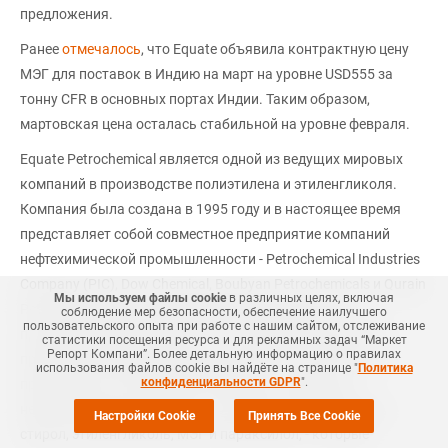
предложения.
Ранее
отмечалось
, что Equate объявила контрактную цену
МЭГ для поставок в Индию на март на уровне USD555 за
тонну CFR в основных портах Индии. Таким образом,
мартовская цена осталась стабильной на уровне февраля.
Equate Petrochemical является одной из ведущих мировых
компаний в производстве полиэтилена и этиленгликоля.
Компания была создана в 1995 году и в настоящее время
представляет собой совместное предприятие компаний
нефтехимической промышленности - Petrochemical Industries
Company (PIC), Dow Chemical, Boubyan Petrochemicals и Qurain
Мы используем файлы cookie
в различных целях, включая
Petrochemical Industries Company. Equate начала
соблюдение мер безопасности, обеспечение наилучшего
пользовательского опыта при работе с нашим сайтом, отслеживание
производство полимеров в 1997 году. Equate управляет
статистики посещения ресурса и для рекламных задач “Маркет
Репорт Компани”. Более детальную информацию о правилах
предприятием мирового уровня мощностью 5 млн тонн
использования файлов cookie вы найдёте на странице "
Политика
конфиденциальности GDPR
".
продукции в год. Компания выпускает следующие
нефтехимические продукты: полиэтилен, полипропилен,
Настройки Cookie
Принять Все Cookie
стирол, этиленгликоль, МЭГ и параксилол, - которые