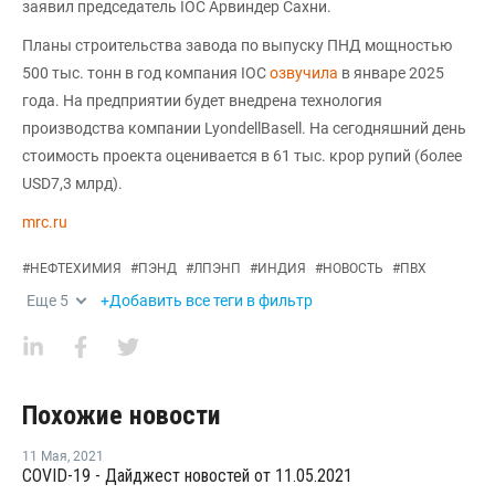
заявил председатель IOC Арвиндер Сахни.
Планы строительства завода по выпуску ПНД мощностью
500 тыс. тонн в год компания IOC
озвучила
в январе 2025
года. На предприятии будет внедрена технология
производства компании LyondellBasell. На сегодняшний день
стоимость проекта оценивается в 61 тыс. крор рупий (более
USD7,3 млрд).
mrc.ru
#
НЕФТЕХИМИЯ
#
ПЭНД
#
ЛПЭНП
#
ИНДИЯ
#
НОВОСТЬ
#
ПВХ
Еще
5
+Добавить все теги в фильтр
Похожие новости
11 Мая
,
2021
COVID-19 - Дайджест новостей от 11.05.2021