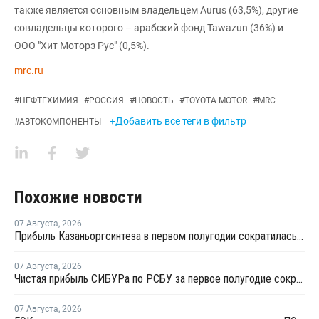
также является основным владельцем Aurus (63,5%), другие
совладельцы которого – арабский фонд Tawazun (36%) и
ООО "Хит Моторз Рус" (0,5%).
mrc.ru
#
НЕФТЕХИМИЯ
#
РОССИЯ
#
НОВОСТЬ
#
TOYOTA MOTOR
#
MRC
+Добавить все теги в фильтр
#
АВТОКОМПОНЕНТЫ
Похожие новости
07 Августа
,
2026
Прибыль Казаньоргсинтеза в первом полугодии сократилась более чем в 2 раза
07 Августа
,
2026
Чистая прибыль СИБУРа по РСБУ за первое полугодие сократилась в 3,6 раза
07 Августа
,
2026