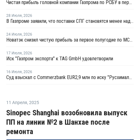
Чистая прибыль головной компании Газпрома по РСБУ в первом полугодии составила 78 млрд рублей
28 Июля
,
2026
В Газпроме заявили, что поставки СПГ становятся менее надежным способом газоснабжения
24 Июля
,
2026
Новатэк снизил чистую прибыль за первое полугодие по МСФО на 3,1%
17 Июля
,
2026
Иск "Газпром экспорта" к TAG GmbH удовлетворили
16 Июля
,
2026
Суд взыскал с Commerzbank EUR2,9 млн по иску "Русхимальянса"
11 Апреля
,
2025
Sinopec Shanghai возобновила выпуск
ПП на линии №2 в Шанхае после
ремонта