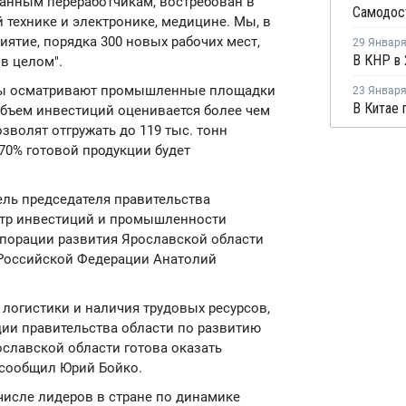
анным переработчикам, востребован в
 технике и электронике, медицине. Мы, в
ятие, порядка 300 новых рабочих мест,
29 Январ
в целом".
ры осматривают промышленные площадки
23 Январ
бъем инвестиций оценивается более чем
зволят отгружать до 119 тыс. тонн
70% готовой продукции будет
ель председателя правительства
стр инвестиций и промышленности
рпорации развития Ярославской области
 Российской Федерации Анатолий
 логистики и наличия трудовых ресурсов,
ии правительства области по развитию
славской области готова оказать
 сообщил Юрий Бойко.
числе лидеров в стране по динамике