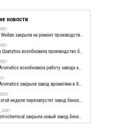
ие новости
2021
Dongying Weilian закрыла на ремонт производство ароматики в Дунъин
2021
Sinochem Quanzhou возобновила производство бутадиена после ремонта
2021
Kashima Aromatics возобновила работу завода ароматики в Касиме
021
Kashima Aromatics закрыла завод ароматики в Касиме из-за технических проблем
2021
NSRP на этой неделе перезапустит завод бензола во Вьетнаме
я
,
2021
Hengyi Petrochemical закрыла новый завод бензола на комплексе в Брунее на внеплановый ремонт