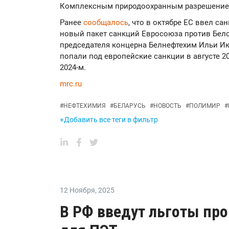
Комплексным природоохранным разрешением
Ранее
сообщалось
, что в октябре ЕС ввел с
новый пакет санкций Евросоюза против Бел
председателя концерна Белнефтехим Ильи Ик
попали под европейские санкции в августе 20
2024-м.
mrc.ru
#
НЕФТЕХИМИЯ
#
БЕЛАРУСЬ
#
НОВОСТЬ
#
ПОЛИМИР
#
+Добавить все теги в фильтр
12 Ноября
,
2025
В РФ введут льготы пр