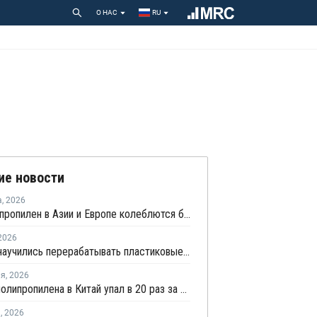
О НАС
RU
ие новости
а
,
2026
Цены на пропилен в Азии и Европе колеблются близ уровня в USD1000
2026
В Китае научились перерабатывать пластиковые отходы в реактивное топливо с эффективностью 82%
ля
,
2026
Импорт полипропилена в Китай упал в 20 раз за пять лет
я
,
2026