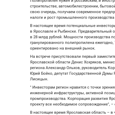
Полипропилен нужен и российским, и иностр
строительстве, автомобилестроении, бытовой
свою очередь, получаем современное предпри
налоги и рост промышленного производства 
В настоящее время потенциальные инвесто
в Ярославле и Рыбинске. Предварительный о
в 28 млрд рублей. Мощности производства по
гранулированного полипропилена ежегодно, 
ориентировано на внешний рынок.
На встрече присутствовали первый заместит
Ярославской области Денис Хохряков, мини
региона Александр Ольхов, руководитель Ко
Юрий Бойко, депутат Государственной Думы
Лисицын.
" Инвесторам регион нравится с точки зрения
инженерной инфраструктуры, активной позиц
промпроизводства. Корпорация развития Яро
проекту все необходимое сопровождение", –
В настоящее время Ярославская область – в 