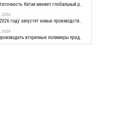
Самодостаточность Китая меняет глобальный рынок полипропилена
я
,
2026
В КНР в 2026 году запустят новые производства ПП совокупной мощностью 4,9 млн тонн
я
,
2026
В Китае производить вторичные полимеры предложили по принципу конструкторов LEGO