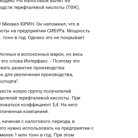
 кодекс РФ налоговый вычет на
одств терефталевой кислоты (ТФК),
 Михаил ЮРИН. Он напомнил, что в
слоты на предприятии СИБУРа. Мощность
. тонн в год. Однако это не покрывает
лочных и волоконных марок, но весь
 его слова Интерфакс. - Поэтому это
овать развитие производства
к для увеличения производства,
кспорта".
ести новую группу получателей
одителей терефталевой кислоты. При
зоваться коэффициент 5,4. На него
плаченная компанией.
 начиная с налогового периода, в
его нужно использовать на предприятии с
енее 1 млн тонн в год. При этом