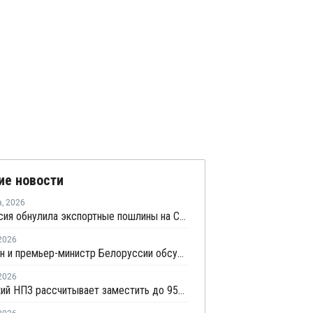
ие новости
а
,
2026
Белоруссия обнулила экспортные пошлины на СУГ
2026
Мишустин и премьер-министр Белоруссии обсудили сотрудничество РФ и Белоруссии в сфере углеводородов
2026
Мозырский НПЗ рассчитывает заместить до 95% импорта полипропилена в Беларуси