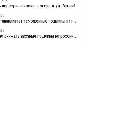
2026
 переориентировала экспорт удобрений
026
ЕС приостанавливает таможенные пошлины на некоторые удобрения, но не из РФ
026
ЕС не стал снижать ввозные пошлины на российские удобрения