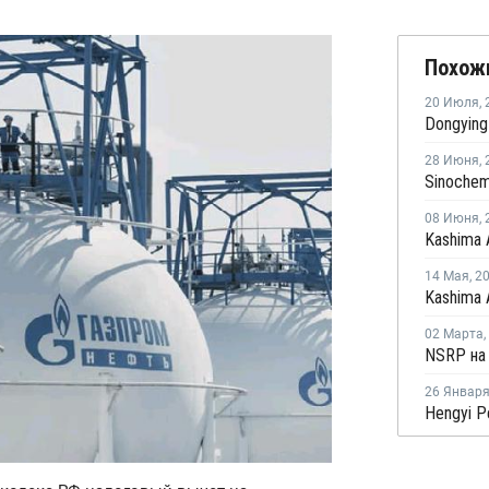
Похож
20 Июля
,
28 Июня
,
08 Июня
,
14 Мая
,
2
02 Марта
,
26 Январ