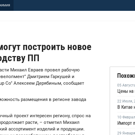
ХИМИЯ
могут построить новое
одству ПП
ласти Михаил Евраев провел рабочую
Похож
евелопмент" Дмитрием Гаркушей и
Group Co" Алексеем Дерябиным, сообщает
05 Август
можность размещения в регионе завода
22 Июля
,
чный проект интересен региону, спрос на
10 Февра
родолжает расти, – отметил Михаил
кий ассортимент изделий и продукции.
29 Январ