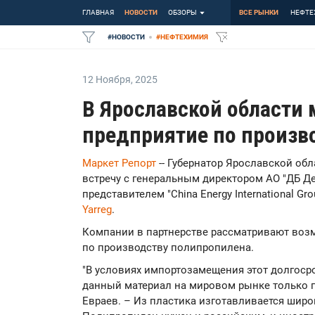
ГЛАВНАЯ
НОВОСТИ
ОБЗОРЫ
ВСЕ РЫНКИ
НЕФТЕ
#
НОВОСТИ
#
НЕФТЕХИМИЯ
12 Ноября
,
2025
В Ярославской области 
предприятие по произв
Маркет Репорт
-- Губернатор Ярославской об
встречу с генеральным директором АО "ДБ Д
представителем "China Energy International 
Yarreg
.
Компании в партнерстве рассматривают воз
по производству полипропилена.
"В условиях импортозамещения этот долгосро
данный материал на мировом рынке только п
Евраев. – Из пластика изготавливается широ