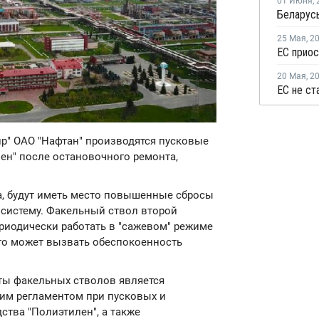
01 Июня
,
Беларусь
25 Мая
,
2
20 Мая
,
2
мир" ОАО "Нафтан" производятся пусковые
ен" после остановочного ремонта,
ка, будут иметь место повышенные сбросы
систему. Факельный ствол второй
риодически работать в "сажевом" режиме
то может вызвать обеспокоенность
ты факельных стволов является
им регламентом при пусковых и
тва "Полиэтилен", а также