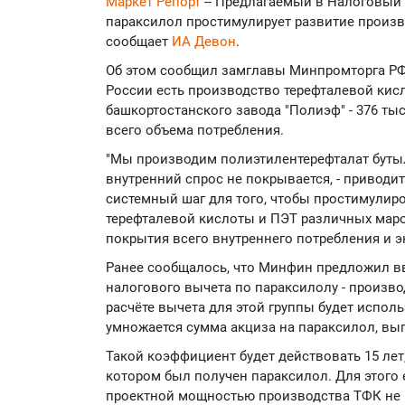
Маркет Репорт
-- Предлагаемый в Налоговый
параксилол простимулирует развитие произв
сообщает
ИА Девон
.
Об этом сообщил замглавы Минпромторга РФ
России есть производство терефталевой ки
башкортостанского завода "Полиэф" - 376 тыс
всего объема потребления.
"Мы производим полиэтилентерефталат буты
внутренний спрос не покрывается, - приводит
системный шаг для того, чтобы простимулир
терефталевой кислоты и ПЭT различных маро
покрытия всего внутреннего потребления и э
Ранее сообщалось, что Минфин предложил вв
налогового вычета по параксилолу - произв
расчёте вычета для этой группы будет исполь
умножается сумма акциза на параксилол, вы
Такой коэффициент будет действовать 15 лет,
котором был получен параксилол. Для этого 
проектной мощностью производства ТФК не м