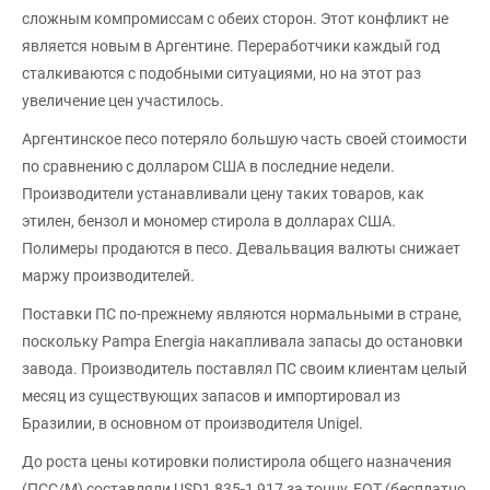
сложным компромиссам с обеих сторон. Этот конфликт не
является новым в Аргентине. Переработчики каждый год
сталкиваются с подобными ситуациями, но на этот раз
увеличение цен участилось.
Аргентинское песо потеряло большую часть своей стоимости
по сравнению с долларом США в последние недели.
Производители устанавливали цену таких товаров, как
этилен, бензол и мономер стирола в долларах США.
Полимеры продаются в песо. Девальвация валюты снижает
маржу производителей.
Поставки ПС по-прежнему являются нормальными в стране,
поскольку Pampa Energia накапливала запасы до остановки
завода. Производитель поставлял ПС своим клиентам целый
месяц из существующих запасов и импортировал из
Бразилии, в основном от производителя Unigel.
До роста цены котировки полистирола общего назначения
(ПСС/М) составляли USD1 835-1 917 за тонну, FOT (бесплатно