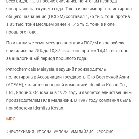
всех видов ПС в Россию снизились по итогам периода
январь-июль текущего года. Так, в июле импорт полистирола
общего назначения (ПСС/М) составил 1,75 тыс. тонн против
1,85 тыс. тонн месяцем ранее и 1,45 тыс. тонн в июле
прошлого года.
По итогам же семи месяцев поставки ПСС/М из-за рубежа
снизились на 25% до 10,87 тыс. тонн против 14,41 тыс. тонн
за аналогичный период прошлого года.
Petrochemicals Malaysia, ведущий производитель
полистирола в Ассоциации государств Юго-Восточной Азии
(АСЕАН), является дочерней компанией Idemitsu Kosan Co.,
Ltd., Япония. Основана в 1972 году и является единственным
производителем ПС в Малайзии. В 1997 году компания была
приобретена Idemitsu Kosan.
MRC
#
НЕФТЕХИМИЯ
#
ПСС/М
#
УПС/М
#
МАЛАЙЗИЯ
#
РОССИЯ