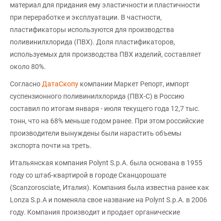
материал для придания ему эластичности и пластичности
при переработке и эксплуатации. В частности,
пластификаторы используются для производства
поливинилхлорида (ПВХ). Доля пластификаторов,
используемых для производства ПВХ изделий, составляет
около 80%.
Согласно
ДатаСкопу
компании Маркет Репорт, импорт
суспензионного поливинилхлорида (ПВХ-С) в Россию
составил по итогам января - июля текущего года 12,7 тыс.
тонн, что на 68% меньше годом ранее. При этом российские
производители вынуждены были нарастить объемы
экспорта почти на треть.
Итальянская компания Polynt S.p.A. была основана в 1955
году со штаб-квартирой в городе Сканцорошате
(Scanzorosciate, Италия). Компания была известна ранее как
Lonza S.p.A и поменяла свое название на Polynt S.p.A. в 2006
году. Компания производит и продает органические