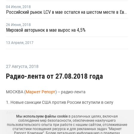
04 Июля
,
2018
Российский рынок LCV в мае остался на шестом месте в Европе
26 Июня
,
2018
Мировой авторынок в мае вырос на 4,5%
13 Апреля
,
2017
27 Августа
,
2018
Радио-лента от 27.08.2018 года
МОСКВА (
Маркет Репорт
) -- радио-лента
1. Новые санкции США против России вступили в силу
Август 27/2018
Мы используем файлы cookie
в различных целях, включая
соблюдение мер безопасности, обеспечение наилучшего
МОСКВА (Маркет Репорт) -- Новые санкции, введенные США
пользовательского опыта при работе с нашим сайтом, отслеживание
статистики посещения ресурса и для рекламных задач “Маркет
против РФ из-за мартовского инцидента в Солсбери,
Репорт Компани”. Более детальную информацию о правилах