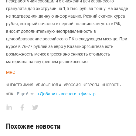
переработчики сообщили о снижении цен казанского
гранулята для экструзии на 1,5 тыс. руб. за тонну. На заводе
не подтвердили данную информацию. Резкий скачок курса
рубля, который начался в первой половине августа в РФ,
вносит дополнительную неопределенность в
ценообразование российского ПК в следующем месяце. При
курсе в 76-77 рублей за евро у Казаньоргсинтеза есть
возможность менее агрессивно снижать стоимость
материала на внутреннем рынке осенью.
MRC
#
НЕФТЕХИМИЯ
#
БИСФЕНОЛ А
#
РОССИЯ
#
ЕВРОПА
#
НОВОСТЬ
Еще
6
+Добавить все теги в фильтр
#
ПК
Похожие новости