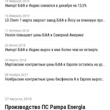
19 Февраля
,
2019
Импорт БФА в Индию снизился в декабре на 13,5%
15 Февраля
,
2019
LG Chem 1 марта закроет завод БФА в Йосу на плановую профилактику
11 Октября
,
2018
Hexion повышает цены БФА в Северной Америке
24 Июля
,
2018
Импорт БФА в Индию вырос в мае более чем на четверть
20 Марта
,
2018
Мартовские контрактные цены БФА в Европе остались на уровне февраля
28 Ноября
,
2017
Ноябрьские контрактные цены бисфенола А в Европе выросли на EUR10 за тонну
27 Августа
,
2018
Производство ПС Pampa Energia