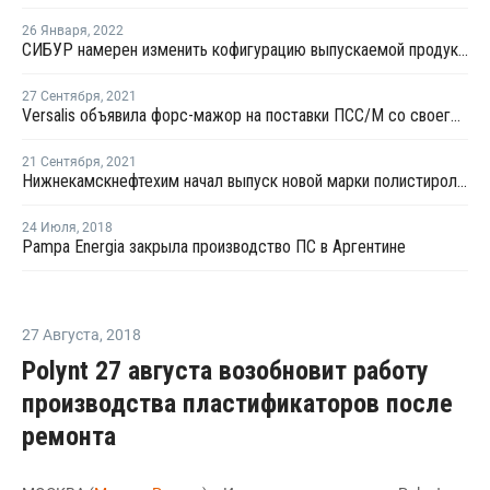
26 Января
,
2022
СИБУР намерен изменить кофигурацию выпускаемой продукции комплекса "Этилен-600" на НКНХ
27 Сентября
,
2021
Versalis объявила форс-мажор на поставки ПСС/М со своего завода в Мантуе
21 Сентября
,
2021
Нижнекамскнефтехим начал выпуск новой марки полистирола для пищевой упаковки
24 Июля
,
2018
Pampa Energia закрыла производство ПС в Аргентине
27 Августа
,
2018
Polynt 27 августа возобновит работу
производства пластификаторов после
ремонта