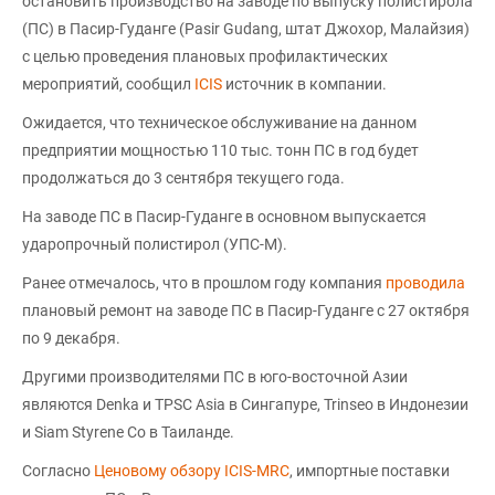
остановить производство на заводе по выпуску полистирола
(ПС) в Пасир-Гуданге (Pasir Gudang, штат Джохор, Малайзия)
с целью проведения плановых профилактических
мероприятий, сообщил
ICIS
источник в компании.
Ожидается, что техническое обслуживание на данном
предприятии мощностью 110 тыс. тонн ПС в год будет
продолжаться до 3 сентября текущего года.
На заводе ПС в Пасир-Гуданге в основном выпускается
ударопрочный полистирол (УПС-М).
Ранее отмечалось, что в прошлом году компания
проводила
плановый ремонт на заводе ПС в Пасир-Гуданге с 27 октября
по 9 декабря.
Другими производителями ПС в юго-восточной Азии
являются Denka и TPSC Asia в Сингапуре, Trinseo в Индонезии
и Siam Styrene Co в Таиланде.
Согласно
Ценовому обзору ICIS-MRC
, импортные поставки