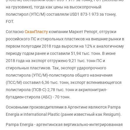
на грузовике), тогда как цены на высокопрочный
полистирол (УПС/М) составляли USD1 873-1 973 за тонну,
FOT.
Согласно
СканПласту
компании Маркет Репорт, отгрузки
российского ПС и стирольных пластиков на внешние рынки в
первом полугодии 2018 года выросли на 12% к аналогичному
периоду годом ранее и составили 51,94 тыс. тонн. В июне
2018 года на экспорт отгружено 9,21 тыс. тонн ПС и
стирольных пластиков. Так, экспорт ударопрочного
полистирола (УПС/М)-полистирола общего назначения
(ПСС/М) составил 6,36 тыс. тонн, экспорт вспенивающегося
полистирола (ПСВ-С) 2,78 тыс. тонн и акрилонитрил-
бутадиен-стирола (АБС) - 70 тонн.
Основными производителями в Аргентине являются Pampa
Energia и International Plastic (ранее известный как Resigum).
Pampa Energia - аргентинская вертикально-интегрированная