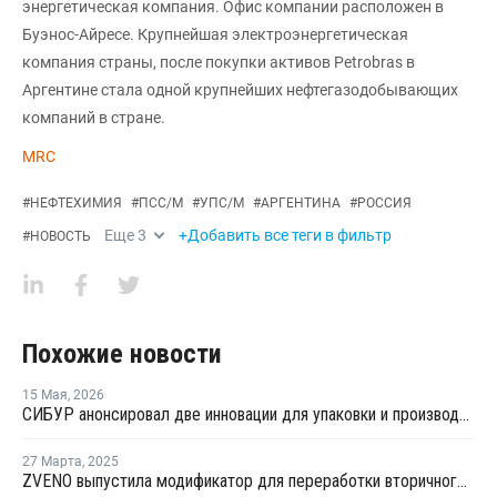
энергетическая компания. Офис компании расположен в
Буэнос-Айресе. Крупнейшая электроэнергетическая
компания страны, после покупки активов Petrobras в
Аргентине стала одной крупнейших нефтегазодобывающих
компаний в стране.
MRC
#
НЕФТЕХИМИЯ
#
ПСС/М
#
УПС/М
#
АРГЕНТИНА
#
РОССИЯ
Еще
3
+Добавить все теги в фильтр
#
НОВОСТЬ
Похожие новости
15 Мая
,
2026
СИБУР анонсировал две инновации для упаковки и производства бытовой техники
27 Марта
,
2025
ZVENO выпустила модификатор для переработки вторичного ПС