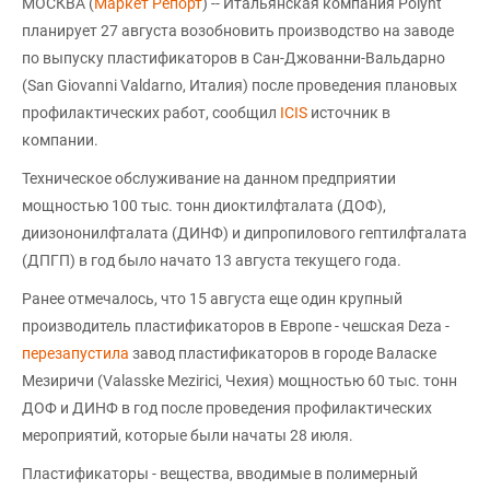
МОСКВА (
Маркет Репорт
) -- Итальянская компания Polynt
планирует 27 августа возобновить производство на заводе
по выпуску пластификаторов в Сан-Джованни-Вальдарно
(San Giovanni Valdarno, Италия) после проведения плановых
профилактических работ, сообщил
ICIS
источник в
компании.
Техническое обслуживание на данном предприятии
мощностью 100 тыс. тонн диоктилфталата (ДОФ),
диизононилфталата (ДИНФ) и дипропилового гептилфталата
(ДПГП) в год было начато 13 августа текущего года.
Ранее отмечалось, что 15 августа еще один крупный
производитель пластификаторов в Европе - чешская Deza -
перезапустила
завод пластификаторов в городе Валаске
Мезиричи (Valasske Mezirici, Чехия) мощностью 60 тыс. тонн
ДОФ и ДИНФ в год после проведения профилактических
мероприятий, которые были начаты 28 июля.
Пластификаторы - вещества, вводимые в полимерный