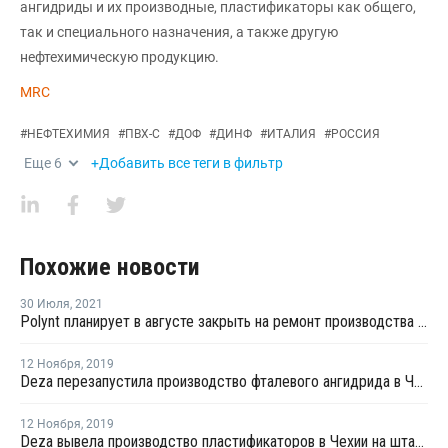
ангидриды и их производные, пластификаторы как общего,
так и специального назначения, а также другую
нефтехимическую продукцию.
MRC
#
НЕФТЕХИМИЯ
#
ПВХ-С
#
ДОФ
#
ДИНФ
#
ИТАЛИЯ
#
РОССИЯ
Еще
6
+Добавить все теги в фильтр
Похожие новости
30 Июля
,
2021
Polynt планирует в августе закрыть на ремонт производства пластификаторов в Италии
12 Ноября
,
2019
Deza перезапустила производство фталевого ангидрида в Чехии после замены катализатора
12 Ноября
,
2019
Deza вывела производство пластификаторов в Чехии на штатный режим работы после перезапуска