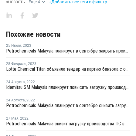
Еще
4
+Добавить все теги в фильтр
#
НОВОСТЬ
Похожие новости
25 Июля
,
2023
Petrochemicals Malaysia планирует в сентябре закрыть производство ПС в Малайзии на ремонт
28 Февраля
,
2023
Lotte Chemical Titan объявила тендер на партию бензола с отгрузкой во второй половине мая
24 Августа
,
2022
Idemitsu SM Malaysia планирует повысить загрузку производства стирола в Малайзии до 100%
24 Августа
,
2022
Petrochemicals Malaysia планирует в сентябре снизить загрузку производства ПС в Малайзии
27 Мая
,
2022
Petrochemicals Malaysia снизит загрузку производства ПС в Малайзии