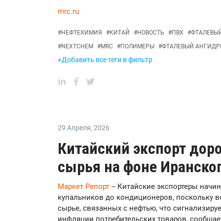
mrc.ru
#
НЕФТЕХИМИЯ
#
КИТАЙ
#
НОВОСТЬ
#
ПВХ
#
ФТАЛЕВЫ
#
NEXTCHEM
#
MRC
#
ПОЛИМЕРЫ
#
ФТАЛЕВЫЙ АНГИДР
+Добавить все теги в фильтр
29 Апреля
,
2026
Китайский экспорт дор
сырья на фоне Иранско
Маркет Репорт
-- Китайские экспортеры начи
купальников до кондиционеров, поскольку во
сырье, связанных с нефтью, что сигнализиру
инфляции потребительских товаров, сообща