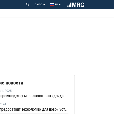
О НАС
RU
ие новости
ря
,
2025
Завод по производству малеинового ангидрида компании Wanhua Chemical повысил производительность
2024
Lummus предоставит технологию для новой установки дегидрирования пропана в Китае