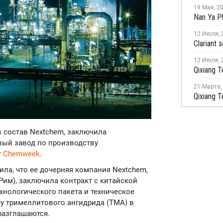
19 Мая
,
2
12 Июля
,
12 Июля
,
21 Марта
,
в состав Nextchem, заключила
вый завод по производству
т
Сhemweek
.
ила, что ее дочерняя компания Nextchem,
Рим), заключила контракт с китайской
хнологического пакета и техническое
у тримеллитового ангидрида (ТМА) в
разглашаются.