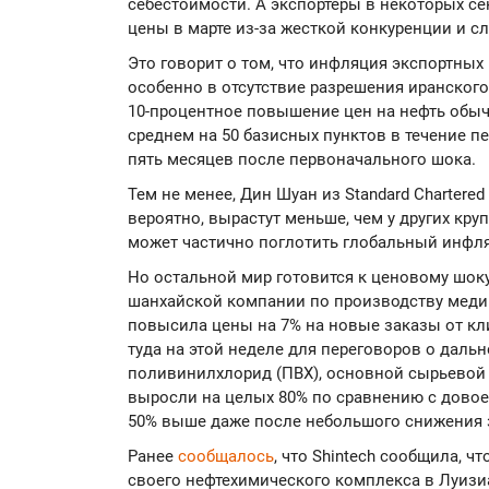
себестоимости. А экспортеры в некоторых сек
цены в марте из-за жесткой конкуренции и сл
Это говорит о том, что инфляция экспортных
особенно в отсутствие разрешения иранского
10-процентное повышение цен на нефть обыч
среднем на 50 базисных пунктов в течение пе
пять месяцев после первоначального шока.
Тем не менее, Дин Шуан из Standard Chartered
вероятно, вырастут меньше, чем у других круп
может частично поглотить глобальный инфл
Но остальной мир готовится к ценовому шок
шанхайской компании по производству медиц
повысила цены на 7% на новые заказы от кл
туда на этой неделе для переговоров о дал
поливинилхлорид (ПВХ), основной сырьевой 
выросли на целых 80% по сравнению с дово
50% выше даже после небольшого снижения 
Ранее
сообщалось
, что Shintech сообщила, 
своего нефтехимического комплекса в Луизи