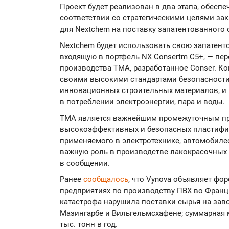
Проект будет реализован в два этапа, обесп
соответствии со стратегическими целями за
для Nextchem на поставку запатентованного 
Nextchem будет использовать свою запатент
входящую в портфель NX Consertm C5+, — пе
производства ТМА, разработанное Conser. Ко
своими высокими стандартами безопасности
инновационных строительных материалов, и
в потреблении электроэнергии, пара и воды.
ТМА является важнейшим промежуточным пр
высокоэффективных и безопасных пластифи
применяемого в электротехнике, автомобиле
важную роль в производстве лакокрасочных 
в сообщении.
Ранее
сообщалось
, что Vynova объявляет фо
предприятиях по производству ПВХ во Фран
катастрофа нарушила поставки сырья на зав
Мазингарбе и Вильгельмсхафене; суммарная 
тыс. тонн в год.