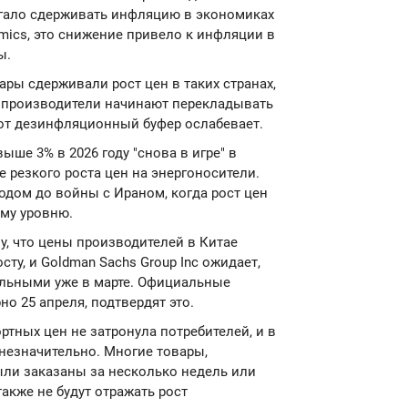
огало сдерживать инфляцию в экономиках
mics, это снижение привело к инфляции в
ы.
ры сдерживали рост цен в таких странах,
ие производители начинают перекладывать
тот дезинфляционный буфер ослабевает.
ше 3% в 2026 году "снова в игре" в
е резкого роста цен на энергоносители.
одом до войны с Ираном, когда рост цен
му уровню.
у, что цены производителей в Китае
сту, и Goldman Sachs Group Inc ожидает,
ельными уже в марте. Официальные
о 25 апреля, подтвердят это.
тных цен не затронула потребителей, и в
незначительно. Многие товары,
ыли заказаны за несколько недель или
 также не будут отражать рост