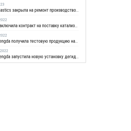
023
Nan Ya Plastics закрыла на ремонт производство малеинового ангидрида в Майлиао
2022
Clariant заключила контракт на поставку катализаторов с компанией Wanhua Chemical
2022
Qixiang Tengda получила тестовую продукцию на линии №2 по выпуску малеинового ангидрида в Китае
2022
Qixiang Tengda запустила новую установку дегидрирования пропана в Китае