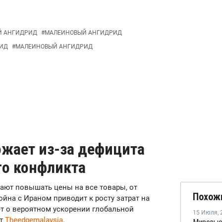
Й АНГИДРИД
#
МАЛЕИНОВЫЙ АНГИДРИД
ИД
#
МАЛЕИНОВЫЙ АНГИДРИД
ожает из-за дефицита
го конфликта
нают повышать цены на все товары, от
Похож
йна с Ираном приводит к росту затрат на
ет о вероятном ускорении глобальной
15 Июля
,
ет
Theedgemalaysia
.