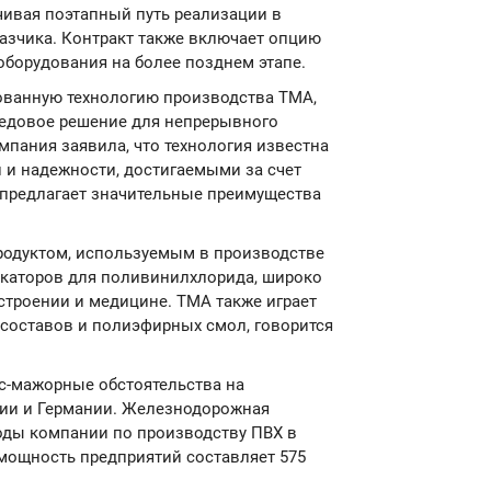
ечивая поэтапный путь реализации в
казчика. Контракт также включает опцию
оборудования на более позднем этапе.
ованную технологию производства ТМА,
редовое решение для непрерывного
мпания заявила, что технология известна
 и надежности, достигаемыми за счет
 предлагает значительные преимущества
одуктом, используемым в производстве
каторов для поливинилхлорида, широко
строении и медицине. ТМА также играет
составов и полиэфирных смол, говорится
рс-мажорные обстоятельства на
ции и Германии. Железнодорожная
оды компании по производству ПВХ в
мощность предприятий составляет 575