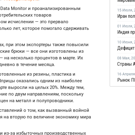
 Data Monitor и проанализированным
15 Июля
,
потребительских товаров
вом исчислении — это прервало
01 Июля
,
олько лет, которое помогало сдерживать
10 Июня
,
ах, при этом экспортеры также повысили
ские брюки — все они изготовлены из
 — на несколько процентов в марте. Их
08 Мая
,
2
невно в течение месяца.
готовленные из резины, пластика и
16 Апреля
Шприцы оказались одним из наиболее
рте выросли на целых 20%. Между тем,
ние по двум направлениям, поскольку
 цен на металл и полупроводники.
ставлений о том, как вызванный войной
ся на вторую по величине экономику мира
ли из-за избыточных производственных