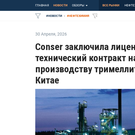
ГЛАВНАЯ
НОВОСТИ
ОБЗОРЫ
ВСЕ РЫНКИ
НЕФТЕ
#
НОВОСТИ
#
НЕФТЕХИМИЯ
30 Апреля
,
2026
Conser заключила лице
технический контракт н
производству тримелли
Китае