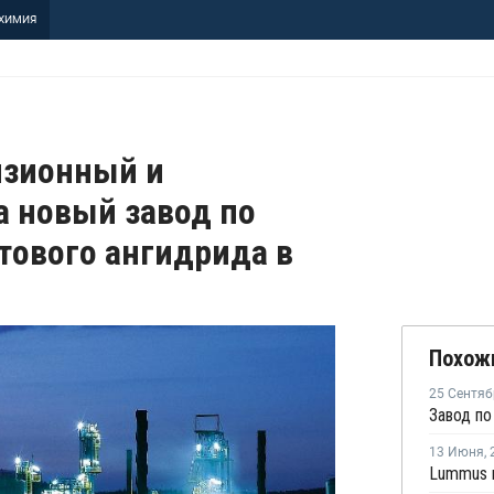
ХИМИЯ
нзионный и
а новый завод по
тового ангидрида в
Похож
25 Сентяб
13 Июня
,