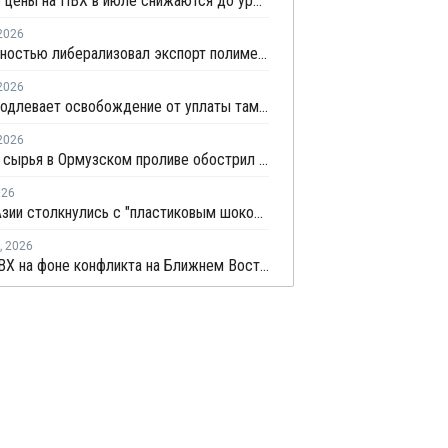
Мировые цены на ПВХ в июле снижаются до уровня, предшествовавшего конфликту на Ближнем Востоке
2026
Иран полностью либерализовал экспорт полимеров и нефтехимии после отмены чрезвычайных ограничений
2026
Индия продлевает освобождение от уплаты таможенных пошлин на импорт нефтехимии на фоне конфликта на Ближнем Востоке
2026
Дефицит сырья в Ормузском проливе обострил конкуренцию на рынке ПВХ в Азии
026
Страны Азии столкнулись с "пластиковым шоком" из-за блокады Ормузского пролива
,
2026
Рынок ПВХ на фоне конфликта на Ближнем Востоке – текущая ситуация и прогноз мирового рынка ПВХ