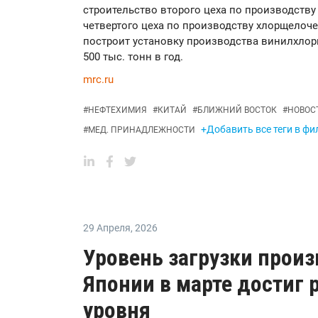
строительство второго цеха по производству
четвертого цеха по производству хлорщелоче
построит установку производства винилхло
500 тыс. тонн в год.
mrc.ru
#
НЕФТЕХИМИЯ
#
КИТАЙ
#
БЛИЖНИЙ ВОСТОК
#
НОВОС
+Добавить все теги в фи
#
МЕД. ПРИНАДЛЕЖНОСТИ
29 Апреля
,
2026
Уровень загрузки произ
Японии в марте достиг 
уровня