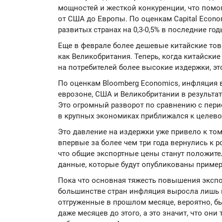
мощностей и жесткой конкуренции, что пом
от США до Европы. По оценкам Capital Econo
развитых странах на 0,3-0,5% в последние год
Еще в феврале более дешевые китайские това
как Великобритания. Теперь, когда китайск
на потребителей более высокие издержки, э
По оценкам Bloomberg Economics, инфляция вы
еврозоне, США и Великобритании в результат
Это огромный разворот по сравнению с пери
в крупных экономиках приближался к целево
Это давление на издержки уже привело к том
впервые за более чем три года вернулись к ро
что общие экспортные цены станут положит
данные, которые будут опубликованы примерн
Пока что основная тяжесть повышения экспор
большинстве стран инфляция выросла лишь 
отгруженные в прошлом месяце, вероятно, б
даже месяцев до этого, а это значит, что они