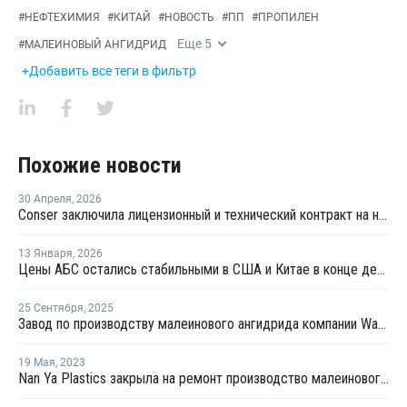
#
НЕФТЕХИМИЯ
#
КИТАЙ
#
НОВОСТЬ
#
ПП
#
ПРОПИЛЕН
Еще
5
#
МАЛЕИНОВЫЙ АНГИДРИД
+Добавить все теги в фильтр
Похожие новости
30 Апреля
,
2026
Conser заключила лицензионный и технический контракт на новый завод по производству тримеллитового ангидрида в Китае
13 Января
,
2026
Цены АБС остались стабильными в США и Китае в конце декабря прошлого года
25 Сентября
,
2025
Завод по производству малеинового ангидрида компании Wanhua Chemical повысил производительность
19 Мая
,
2023
Nan Ya Plastics закрыла на ремонт производство малеинового ангидрида в Майлиао