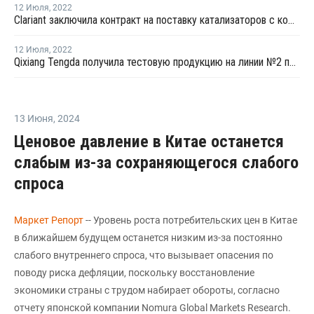
12 Июля
,
2022
Clariant заключила контракт на поставку катализаторов с компанией Wanhua Chemical
12 Июля
,
2022
Qixiang Tengda получила тестовую продукцию на линии №2 по выпуску малеинового ангидрида в Китае
13 Июня
,
2024
Ценовое давление в Китае останется
слабым из-за сохраняющегося слабого
спроса
Маркет Репорт
-- Уровень роста потребительских цен в Китае
в ближайшем будущем останется низким из-за постоянно
слабого внутреннего спроса, что вызывает опасения по
поводу риска дефляции, поскольку восстановление
экономики страны с трудом набирает обороты, согласно
отчету японской компании Nomura Global Markets Research.