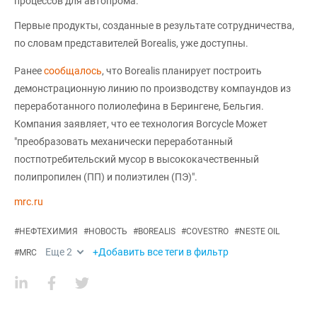
процессов для автопрома.
Первые продукты, созданные в результате сотрудничества,
по словам представителей Borealis, уже доступны.
Ранее
сообщалось
, что Borealis планирует построить
демонстрационную линию по производству компаундов из
переработанного полиолефина в Берингене, Бельгия.
Компания заявляет, что ее технология Borcycle Mожет
"преобразовать механически переработанный
постпотребительский мусор в высококачественный
полипропилен (ПП) и полиэтилен (ПЭ)".
mrc.ru
#
НЕФТЕХИМИЯ
#
НОВОСТЬ
#
BOREALIS
#
COVESTRO
#
NESTE OIL
Еще
2
+Добавить все теги в фильтр
#
MRC