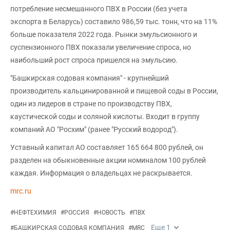
потребление несмешанного ПВХ в России (без учета
экспорта в Беларусь) составило 986,59 тыс. тонн, что на 11%
больше показателя 2022 года. Рынки эмульсионного и
суспензионного ПВХ показали увеличение спроса, но
наибольший рост спроса пришелся на эмульсию.
"Башкирская содовая компания" - крупнейший
производитель кальцинированной и пищевой соды в России,
один из лидеров в стране по производству ПВХ,
каустической соды и соляной кислоты. Входит в группу
компаний АО "Росхим" (ранее "Русский водород").
Уставный капитал АО составляет 165 664 800 рублей, он
разделен на обыкновенные акции номиналом 100 рублей
каждая. Информация о владельцах не раскрывается.
mrc.ru
#
НЕФТЕХИМИЯ
#
РОССИЯ
#
НОВОСТЬ
#
ПВХ
Еще
1
#
БАШКИРСКАЯ СОДОВАЯ КОМПАНИЯ
#
MRC