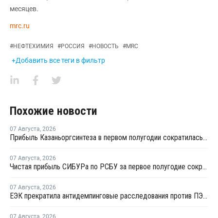
месяцев.
mrc.ru
#
НЕФТЕХИМИЯ
#
РОССИЯ
#
НОВОСТЬ
#
MRC
+Добавить все теги в фильтр
Похожие новости
07 Августа
,
2026
Прибыль Казаньоргсинтеза в первом полугодии сократилась более чем в 2 раза
07 Августа
,
2026
Чистая прибыль СИБУРа по РСБУ за первое полугодие сократилась в 3,6 раза
07 Августа
,
2026
ЕЭК прекратила антидемпинговые расследования против ПЭ и ПП из Азербайджана и Туркменистана
07 Августа
,
2026