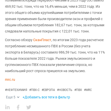
поливинилхлорида переработчиками в 2023 году составило
469,92 тыс. тонн, что на 16,4% меньше, чем в 2022 году. Из
этого общего объема крупнейшими потребителями с точки
зрения применения были производители окон и профилей с
общим объемом потребления 182,67 тыс. тонн, за которыми
следовали напольные покрытия с 122,01 тыс. тонн.
Согласно обзору
СканПласт
, по итогам 2023 года расчетное
потребление несмешанного ПВХ в России (без учета
экспорта в Беларусь) составило 986,59 тыс. тонн, что на 11%
больше показателя 2022 года. Рынки эмульсионного и
суспензионного ПВХ показали увеличение спроса, но
наибольший рост спроса пришелся на эмульсию.
mrc.ru
#
НЕФТЕХИМИЯ
#
ПВХ-С
#
ЕВРОПА
#
НОВОСТЬ
#
ПВХ
#
MRC
Еще
5
+Добавить все теги в фильтр