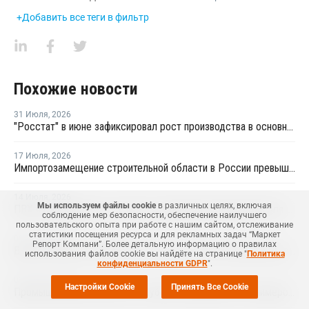
+Добавить все теги в фильтр
Похожие новости
31 Июля
,
2026
"Росстат" в июне зафиксировал рост производства в основных группах пластмасс
17 Июля
,
2026
Импортозамещение строительной области в России превышает 98%
14 Июля
,
2026
Мы используем файлы cookie
в различных целях, включая
ПВХ и поликарбонат остаются основными материалами для производства банковских карт
соблюдение мер безопасности, обеспечение наилучшего
пользовательского опыта при работе с нашим сайтом, отслеживание
статистики посещения ресурса и для рекламных задач “Маркет
09 Июля
,
2026
Репорт Компани”. Более детальную информацию о правилах
Выпуск базовых полимеров в России за пять месяцев вырос на 3,8%
использования файлов cookie вы найдёте на странице "
Политика
конфиденциальности GDPR
".
01 Июля
,
2026
Настройки Cookie
Принять Все Cookie
Промышленный кластер по глубокой переработке полимеров намерены создать в Приангарье