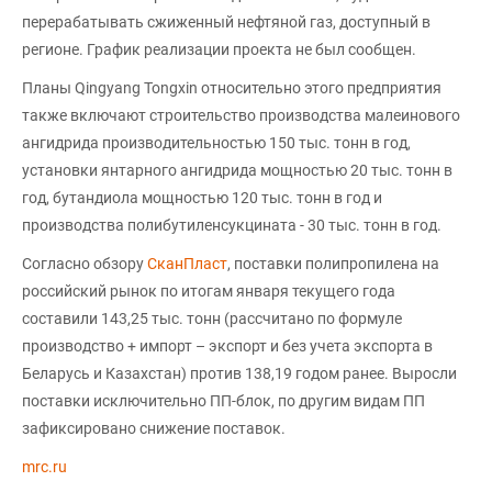
перерабатывать сжиженный нефтяной газ, доступный в
регионе. График реализации проекта не был сообщен.
Планы Qingyang Tongxin относительно этого предприятия
также включают строительство производства малеинового
ангидрида производительностью 150 тыс. тонн в год,
установки янтарного ангидрида мощностью 20 тыс. тонн в
год, бутандиола мощностью 120 тыс. тонн в год и
производства полибутиленсукцината - 30 тыс. тонн в год.
Согласно обзору
СканПласт
, поставки полипропилена на
российский рынок по итогам января текущего года
составили 143,25 тыс. тонн (рассчитано по формуле
производство + импорт – экспорт и без учета экспорта в
Беларусь и Казахстан) против 138,19 годом ранее. Выросли
поставки исключительно ПП-блок, по другим видам ПП
зафиксировано снижение поставок.
mrc.ru