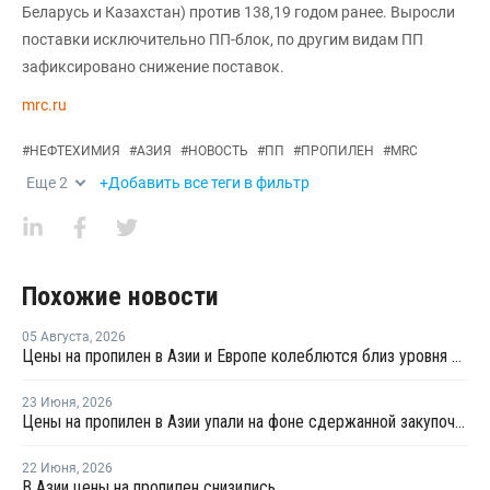
Беларусь и Казахстан) против 138,19 годом ранее. Выросли
поставки исключительно ПП-блок, по другим видам ПП
зафиксировано снижение поставок.
mrc.ru
#
НЕФТЕХИМИЯ
#
АЗИЯ
#
НОВОСТЬ
#
ПП
#
ПРОПИЛЕН
#
MRC
Еще
2
+Добавить все теги в фильтр
Похожие новости
05 Августа
,
2026
Цены на пропилен в Азии и Европе колеблются близ уровня в USD1000
23 Июня
,
2026
Цены на пропилен в Азии упали на фоне сдержанной закупочной активности
22 Июня
,
2026
В Азии цены на пропилен снизились