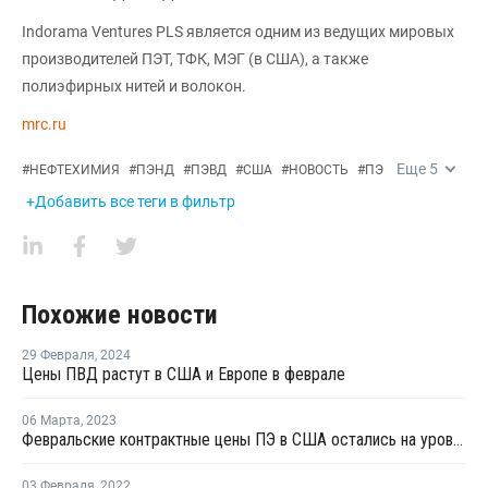
Indorama Ventures PLS является одним из ведущих мировых
производителей ПЭТ, ТФК, МЭГ (в США), а также
полиэфирных нитей и волокон.
mrc.ru
Еще
5
#
НЕФТЕХИМИЯ
#
ПЭНД
#
ПЭВД
#
США
#
НОВОСТЬ
#
ПЭ
+Добавить все теги в фильтр
Похожие новости
29 Февраля
,
2024
Цены ПВД растут в США и Европе в феврале
06 Марта
,
2023
Февральские контрактные цены ПЭ в США остались на уровне января
03 Февраля
,
2022