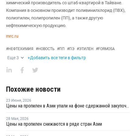
химический производитель со штаб-квартирой в Тайване.
Компания в основном производит поливинилхлорид (ПВХ),
полиэтилен, полипропилен (ПП), а также другую
нефтехимическую продукцию.
mrc.ru
#
НЕФТЕХИМИЯ
#
НОВОСТЬ
#
ПП
#
ПЭ
#
ЭТИЛЕН
#
FORMOSA
Еще
3
+Добавить все теги в фильтр
Похожие новости
23 Июня
,
2026
Цены на пропилен в Азии упали на фоне сдержанной закупочной активности
28 Мая
,
2026
Цены на пропилен снижаются в ряде стран Азии