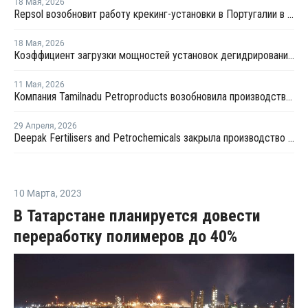
18 Мая
,
2026
Repsol возобновит работу крекинг-установки в Португалии в июне
18 Мая
,
2026
Коэффициент загрузки мощностей установок дегидрированию пропана в Китае в мае снизится примерно до 50%
11 Мая
,
2026
Компания Tamilnadu Petroproducts возобновила производство окиси пропилена
29 Апреля
,
2026
Deepak Fertilisers and Petrochemicals закрыла производство изопропилового спирта из-за перебоев в поставках пропилена
10 Марта
,
2023
В Татарстане планируется довести
переработку полимеров до 40%