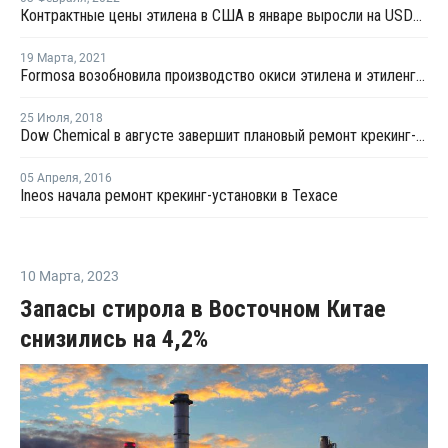
Контрактные цены этилена в США в январе выросли на USD115,5 за тонну
19 Марта
,
2021
Formosa возобновила производство окиси этилена и этиленгликоля в Пойнт-Комфорт
25 Июля
,
2018
Dow Chemical в августе завершит плановый ремонт крекинг-установки в Баия-Бланка
05 Апреля
,
2016
Ineos начала ремонт крекинг-установки в Техасе
10 Марта
,
2023
Запасы стирола в Восточном Китае
снизились на 4,2%