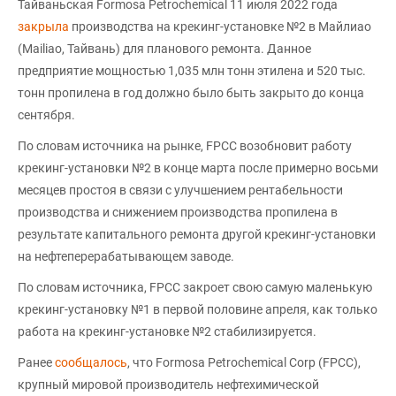
Тайваньская Formosa Petrochemical 11 июля 2022 года
закрыла
производства на крекинг-установке №2 в Майлиао
(Mailiao, Тайвань) для планового ремонта. Данное
предприятие мощностью 1,035 млн тонн этилена и 520 тыс.
тонн пропилена в год должно было быть закрыто до конца
сентября.
По словам источника на рынке, FPCC возобновит работу
крекинг-установки №2 в конце марта после примерно восьми
месяцев простоя в связи с улучшением рентабельности
производства и снижением производства пропилена в
результате капитального ремонта другой крекинг-установки
на нефтеперерабатывающем заводе.
По словам источника, FPCC закроет свою самую маленькую
крекинг-установку №1 в первой половине апреля, как только
работа на крекинг-установке №2 стабилизируется.
Ранее
сообщалось
, что Formosa Petrochemical Corp (FPCC),
крупный мировой производитель нефтехимической