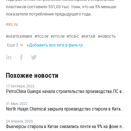
пластиков составило 531,03 тыс. тонн, что на 5% меньше
показателя потребления предыдущего года.
mrc.ru
#
НЕФТЕХИМИЯ
#
ПСС/М
#
УПС/М
#
ПСВ-С
#
КИТАЙ
#
НОВОСТЬ
Еще
3
+Добавить все теги в фильтр
Похожие новости
17 Октября
,
2023
PetroChina Guangxi начала строительство производства ПС в Китае
31 Мая
,
2022
North Huajin Chemical закрыла производство стирола в Китае на профилактику
24 Апреля
,
2020
Фьючерсы стирола в Китае снизились почти на 9% на фоне падения котировок нефти