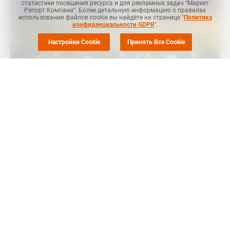
статистики посещения ресурса и для рекламных задач “Маркет
Репорт Компани”. Более детальную информацию о правилах
использования файлов cookie вы найдёте на странице "
Политика
конфиденциальности GDPR
".
Настройки Cookie
Принять Все Cookie
MRC
-- Запасы бензола в портовых хранилищах на востоке
Китая на 7 марта снизились по сравнению с уровнем
недельной давности и составили 273,3 тыс. тонн, сообщил
ICIS
.
Запасы в местных портах на 28 февраля составляли 285,3
тыс. тонн бензола.
Импортные поставки составили 6 тыс. тонн, тогда как
внутреннее потребление составило 18 тыс. тонн.
Ранее
сообщалось
, что CPC Corporation, крупный
производитель нефтехимической продукции в Тайване,
планирует в ноябре 2023 года закрыть производство