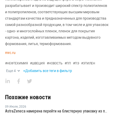
разрабатывает и производит широкий спектр полиэтиленов
и полипропиленов, соответствующих высшим мировым
стандартам качества и предназначенных для производства
самой разнообразной продукции, в том числе и для упаковок
- одно- и многослойных пленок, пленок для покрытия
картона, изделий, изготавливаемых методом выдувного
формования, литья, термоформования.
mrc.ru
#
НЕФТЕХИМИЯ
#
ШВЕЦИЯ
#
НОВОСТЬ
#
ПП
#
ПЭ
#
ЭТИЛЕН
Еще
4
+Добавить все теги в фильтр
Похожие новости
09 Июля
,
2026
AstraZeneca намерена перейти на блистерную упаковку из полипропилена