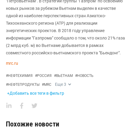
"Петровьетнам". В стратегии группы "Газпром" по освоению
новых рынков за рубежом Вьетнам выделен в качестве
одной из наиболее перспективных стран Азиатско-
Тихоокеанского региона (АТР) для реализации
энергетических проектов. В 2018 году управление
информации "Газпрома" сообщало о том, что около 21% газа
(2 млрд куб. м) во Вьетнаме добывается в рамках
совместного российско-вьетнамского проекта "Бьендонг".
mrc.ru
#
НЕФТЕХИМИЯ
#
РОССИЯ
#
ВЬЕТНАМ
#
НОВОСТЬ
Еще
3
#
НЕФТЕПРОДУКТЫ
#
MRC
+Добавить все теги в фильтр
Похожие новости