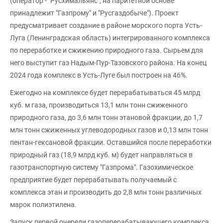
(оператор - "Русхимальянс", на паритетной основе
принадлежит "Газпрому" и "Русгаздобыче"). Проект
предусматривает создание в районе морского порта Усть-
Луга (Ленинградская область) интегрированного комплекса
по переработке и сжижению природного газа. Сырьем для
него выступит газ Надым-Пур-Тазовского района. На конец
2024 года комплекс в Усть-Луге был построен на 46%.
Ежегодно на комплексе будет перерабатываться 45 млрд
куб. м газа, производиться 13,1 млн тонн сжиженного
природного газа, до 3,6 млн тонн этановой фракции, до 1,7
млн тонн сжиженных углеводородных газов и 0,13 млн тонн
пентан-гексановой фракции. Оставшийся после переработки
природный газ (18,9 млрд куб. м) будет направляться в
газотранспортную систему "Газпрома". Газохимическое
предприятие будет перерабатывать получаемый с
комплекса этан и производить до 2,8 млн тонн различных
марок полиэтилена.
Запуск первой очереди газоперерабатывающего комплекса