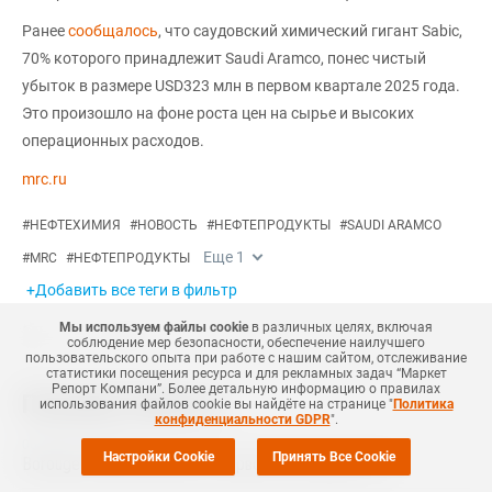
Ранее
сообщалось
, что саудовский химический гигант Sabic,
70% которого принадлежит Saudi Aramco, понес чистый
убыток в размере USD323 млн в первом квартале 2025 года.
Это произошло на фоне роста цен на сырье и высоких
операционных расходов.
mrc.ru
#
НЕФТЕХИМИЯ
#
НОВОСТЬ
#
НЕФТЕПРОДУКТЫ
#
SAUDI ARAMCO
Еще
1
#
MRC
#
НЕФТЕПРОДУКТЫ
+Добавить все теги в фильтр
Мы используем файлы cookie
в различных целях, включая
соблюдение мер безопасности, обеспечение наилучшего
пользовательского опыта при работе с нашим сайтом, отслеживание
статистики посещения ресурса и для рекламных задач “Маркет
Репорт Компани”. Более детальную информацию о правилах
Похожие новости
использования файлов cookie вы найдёте на странице "
Политика
конфиденциальности GDPR
".
06 Августа
,
2026
Настройки Cookie
Принять Все Cookie
Borouge снизила выручку в первом полугодии на 5%