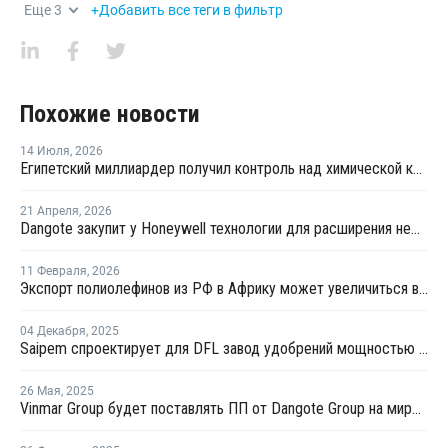
Еще
3
+Добавить все теги в фильтр
Похожие новости
14 Июля
,
2026
Египетский миллиардер получил контроль над химической компанией OCI Global
21 Апреля
,
2026
Dangote закупит у Honeywell технологии для расширения нефтехимического комплекса в Лагосе
11 Февраля
,
2026
Экспорт полиолефинов из РФ в Африку может увеличиться в 2 раза к 2030 году
04 Декабря
,
2025
Saipem спроектирует для DFL завод удобрений мощностью 9 млн тонн
26 Мая
,
2025
Vinmar Group будет поставлять ПП от Dangote Group на мировые рынки