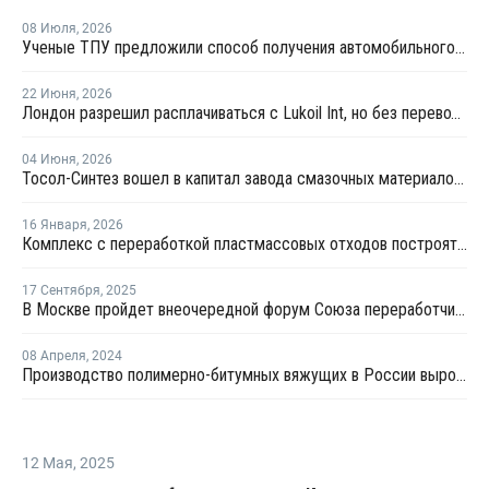
08 Июля
,
2026
Ученые ТПУ предложили способ получения автомобильного бензина из пластиковых отходов
22 Июня
,
2026
Лондон разрешил расплачиваться с Lukoil Int, но без перевода средств Лукойлу
04 Июня
,
2026
Тосол-Синтез вошел в капитал завода смазочных материалов "Девон"
16 Января
,
2026
Комплекс с переработкой пластмассовых отходов построят в Тамбовской области
17 Сентября
,
2025
В Москве пройдет внеочередной форум Союза переработчиков пластмасс
08 Апреля
,
2024
Производство полимерно-битумных вяжущих в России выросло на 15% за 2023 год
12 Мая
,
2025