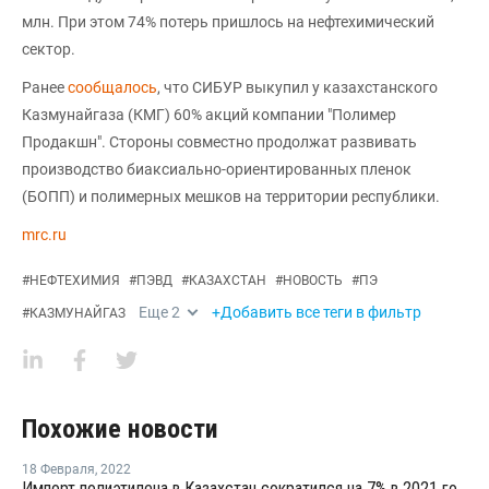
млн. При этом 74% потерь пришлось на нефтехимический
сектор.
Ранее
сообщалось
, что СИБУР выкупил у казахстанского
Казмунайгаза (КМГ) 60% акций компании "Полимер
Продакшн". Стороны совместно продолжат развивать
производство биаксиально-ориентированных пленок
(БОПП) и полимерных мешков на территории республики.
mrc.ru
#
НЕФТЕХИМИЯ
#
ПЭВД
#
КАЗАХСТАН
#
НОВОСТЬ
#
ПЭ
Еще
2
+Добавить все теги в фильтр
#
КАЗМУНАЙГАЗ
Похожие новости
18 Февраля
,
2022
Импорт полиэтилена в Казахстан сократился на 7% в 2021 году