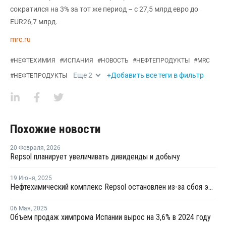
сократился на 3% за тот же период – с 27,5 млрд евро до
EUR26,7 млрд.
mrc.ru
#
НЕФТЕХИМИЯ
#
ИСПАНИЯ
#
НОВОСТЬ
#
НЕФТЕПРОДУКТЫ
#
MRC
Еще
2
+Добавить все теги в фильтр
#
НЕФТЕПРОДУКТЫ
Похожие новости
20 Февраля
,
2026
Repsol планирует увеличивать дивиденды и добычу
19 Июня
,
2025
Нефтехимический комплекс Repsol остановлен из-за сбоя электроснабжения
06 Мая
,
2025
Объем продаж химпрома Испании вырос на 3,6% в 2024 году