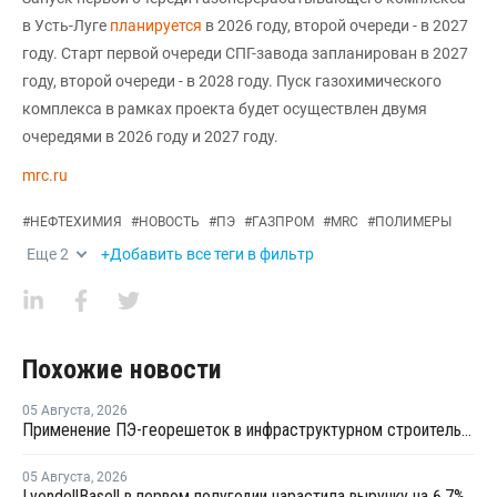
в Усть-Луге
планируется
в 2026 году, второй очереди - в 2027
году. Старт первой очереди СПГ-завода запланирован в 2027
году, второй очереди - в 2028 году. Пуск газохимического
комплекса в рамках проекта будет осуществлен двумя
очередями в 2026 году и 2027 году.
mrc.ru
#
НЕФТЕХИМИЯ
#
НОВОСТЬ
#
ПЭ
#
ГАЗПРОМ
#
MRC
#
ПОЛИМЕРЫ
Еще
2
+Добавить все теги в фильтр
Похожие новости
05 Августа
,
2026
Применение ПЭ-георешеток в инфраструктурном строительстве позволяет сократить расход щебня на 30%
05 Августа
,
2026
LyondellBasell в первом полугодии нарастила выручку на 6,7%