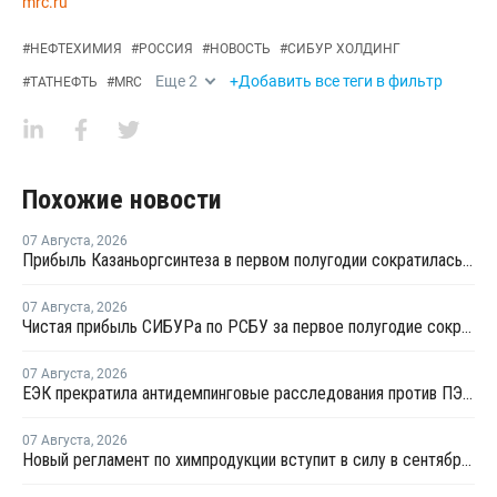
mrc.ru
#
НЕФТЕХИМИЯ
#
РОССИЯ
#
НОВОСТЬ
#
СИБУР ХОЛДИНГ
Еще
2
+Добавить все теги в фильтр
#
ТАТНЕФТЬ
#
MRC
Похожие новости
07 Августа
,
2026
Прибыль Казаньоргсинтеза в первом полугодии сократилась более чем в 2 раза
07 Августа
,
2026
Чистая прибыль СИБУРа по РСБУ за первое полугодие сократилась в 3,6 раза
07 Августа
,
2026
ЕЭК прекратила антидемпинговые расследования против ПЭ и ПП из Азербайджана и Туркменистана
07 Августа
,
2026
Новый регламент по химпродукции вступит в силу в сентябре 2027 года