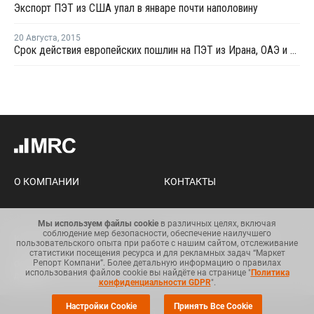
Экспорт ПЭТ из США упал в январе почти наполовину
20 Августа
,
2015
Срок действия европейских пошлин на ПЭТ из Ирана, ОАЭ и Пакистана истекает в сентябре
О КОМПАНИИ
КОНТАКТЫ
Мы используем файлы cookie
в различных целях, включая
соблюдение мер безопасности, обеспечение наилучшего
Карта сайта
Условия использования
пользовательского опыта при работе с нашим сайтом, отслеживание
информации
статистики посещения ресурса и для рекламных задач “Маркет
Репорт Компани”. Более детальную информацию о правилах
Общий регламент по защите
использования файлов cookie вы найдёте на странице "
Политика
данных
конфиденциальности GDPR
".
Настройки Cookie
Принять Все Cookie
© Copyright 2008-2025. Все права защищены.