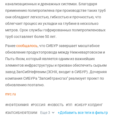
канализационных и дренажных системах. Благодаря
применению полипропилена при производстве таких труб
они обладают легкостью, гибкостью и прочностью, что
облегчает процесс их укладки на глубине в несколько
метров. Срок службы гофрированных полипропиленовых
труб составляет более 50 лет.
Ранее
сообщалось
, что СИБУР завершает масштабное
обновление продуктопровода между Нижневартовском и
Пыть-Яхом, который является одним из важнейших
элементов инфраструктуры и призван обеспечить сырьем
завод ЗапСибНефтехим (ЗСНХ, входит в СИБУР). Дочерняя
компания СИБУРа "Запсибтрансгаз" реализует проект по
обновлению поэтапно.
mrc.ru
#
НЕФТЕХИМИЯ
#
РОССИЯ
#
НОВОСТЬ
#
ПП
#
СИБУР ХОЛДИНГ
Еще
3
+Добавить все теги в фильтр
#
ЗАПСИБНЕФТЕХИМ