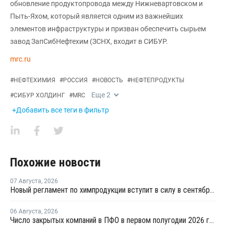
обновление продуктопровода между Нижневартовском и
Пыть-Яхом, который является одним из важнейших
элементов инфраструктуры и призван обеспечить сырьем
завод ЗапСибНефтехим (ЗСНХ, входит в СИБУР.
mrc.ru
#
НЕФТЕХИМИЯ
#
РОССИЯ
#
НОВОСТЬ
#
НЕФТЕПРОДУКТЫ
Еще
2
#
СИБУР ХОЛДИНГ
#
MRC
+Добавить все теги в фильтр
Похожие новости
07 Августа
,
2026
Новый регламент по химпродукции вступит в силу в сентябре 2027 года
06 Августа
,
2026
Число закрытых компаний в ПФО в первом полугодии 2026 года вдвое превысило число новых