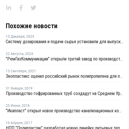
Похожие новости
15 Декабря
,
2025
Систему дозирования и подачи сырья установили для выпуска гофротруб
22 Августа
,
2024
"РемГазКоммуникации" открыли третий завод по производству полимерных труб
13 Сентября
,
2021
Экопластикс оценил российский рынок полипропилена для производства гофротруб
31 Января
,
2019
Производство гофрированных труб создадут на Среднем Урале
25 Июня
,
2018
"Икапласт" открыл новое производство канализационных колодцев
19 Апреля
,
2017
НПП "Полипластик" разработал новую линейку литьевых термопластичных компаундов