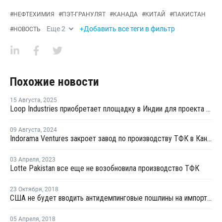
#
НЕФТЕХИМИЯ
#
ПЭТ-ГРАНУЛЯТ
#
КАНАДА
#
КИТАЙ
#
ПАКИСТАН
Еще
2
+Добавить все теги в фильтр
#
НОВОСТЬ
Похожие новости
15 Августа
,
2025
Loop Industries приобретает площадку в Индии для проекта по переработке ПЭТ
09 Августа
,
2024
Indorama Ventures закроет завод по производству ТФК в Канаде
03 Апреля
,
2023
Lotte Pakistan все еще не возобновила производство ТФК
23 Октября
,
2018
США не будет вводить антидемпинговые пошлины на импорт ПЭТ из пяти стран
05 Апреля
,
2018