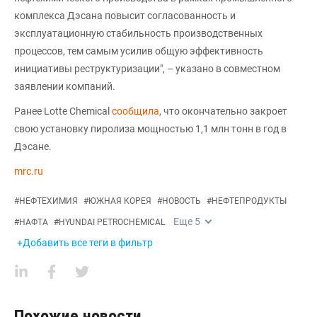
комплекса Дэсана повысит согласованность и
эксплуатационную стабильность производственных
процессов, тем самым усилив общую эффективность
инициативы реструктуризации", – указано в совместном
заявлении компаний.
Ранее Lotte Chemical
сообщила
, что окончательно закроет
свою установку пиролиза мощностью 1,1 млн тонн в год в
Дэсане.
mrc.ru
#
НЕФТЕХИМИЯ
#
ЮЖНАЯ КОРЕЯ
#
НОВОСТЬ
#
НЕФТЕПРОДУКТЫ
Еще
5
#
НАФТА
#
HYUNDAI PETROCHEMICAL
+Добавить все теги в фильтр
Похожие новости