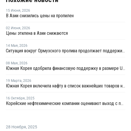
15 Июня
,
2026
В Азии снизились цены на пропилен
02 Июня
,
2026
Цены этилена в Азии снижаются
14 Мая
,
2026
Ситуация вокруг Ормузского пролива продолжает поддерживает неопределенность на мировом рынке ПВХ
08 Мая
,
2026
Южная Корея одобрила финансовую поддержку в размере USD350 млн для стабилизации поставок нафты для Yeocheon NCC
19 Марта
,
2026
Южная Корея включила нафту в список важнейших товаров на фоне перебоев с импортом
16 Октября
,
2025
Корейские нефтехимические компании оценивают выход с постоянно перенасыщенного убыточного рынка
28 Ноября
,
2025