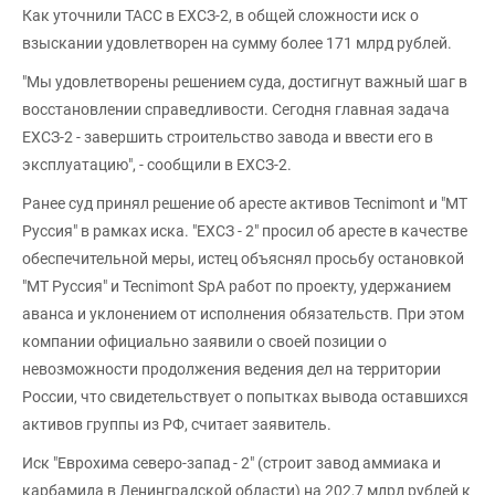
Как уточнили ТАСС в ЕХСЗ-2, в общей сложности иск о
взыскании удовлетворен на сумму более 171 млрд рублей.
"Мы удовлетворены решением суда, достигнут важный шаг в
восстановлении справедливости. Сегодня главная задача
ЕХСЗ-2 - завершить строительство завода и ввести его в
эксплуатацию", - сообщили в ЕХСЗ-2.
Ранее суд принял решение об аресте активов Tecnimont и "МТ
Руссия" в рамках иска. "ЕХСЗ - 2" просил об аресте в качестве
обеспечительной меры, истец объяснял просьбу остановкой
"МТ Руссия" и Tecnimont SpA работ по проекту, удержанием
аванса и уклонением от исполнения обязательств. При этом
компании официально заявили о своей позиции о
невозможности продолжения ведения дел на территории
России, что свидетельствует о попытках вывода оставшихся
активов группы из РФ, считает заявитель.
Иск "Еврохима северо-запад - 2" (строит завод аммиака и
карбамида в Ленинградской области) на 202,7 млрд рублей к