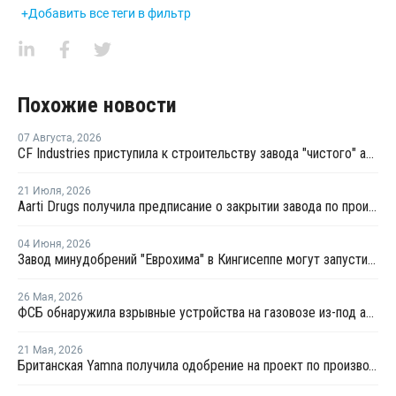
+Добавить все теги в фильтр
Похожие новости
07 Августа
,
2026
CF Industries приступила к строительству завода "чистого" аммиака за USD4 миллиарда
21 Июля
,
2026
Aarti Drugs получила предписание о закрытии завода по производству аминов из-за нарушений нормативных требований
04 Июня
,
2026
Завод минудобрений "Еврохима" в Кингисеппе могут запустить в третьем квартале 2026 года
26 Мая
,
2026
ФСБ обнаружила взрывные устройства на газовозе из-под аммиака в Усть-Луге
21 Мая
,
2026
Британская Yamna получила одобрение на проект по производству "зеленого" аммиака в Индии