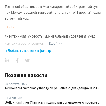
Tecnimont обратилась в Международный арбитражный суд
при Международной торговой палате, на что "Еврохим" подал
встречный иск.
mrc.ru
#
НЕФТЕХИМИЯ
#
НОВОСТЬ
#
МИНЕРАЛЬНЫЕ УДОБРЕНИЯ
#
MRC
Еще
1
#
ЕВРОХИМ ООО
#
TECNIMONT
+Добавить все теги в фильтр
Похожие новости
03 Августа
,
2026
Акционеры "Акрона" утвердили решение о дивидендах в 235 рублей на акцию
31 Июля
,
2026
GAIL и Rashtriya Chemicals подписали соглашение о проекте по производству удобрений на основе природного газа