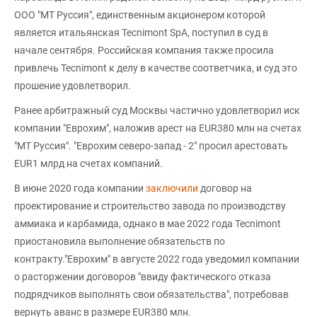
ООО "МТ Руссия", единственным акционером которой
является итальянская Tecnimont SpA, поступил в суд в
начале сентября. Российская компания также просила
привлечь Tecnimont к делу в качестве соответчика, и суд это
прошение удовлетворил.
Ранее арбитражный суд Москвы частично удовлетворил иск
компании "Еврохим", наложив арест на EUR380 млн на счетах
"МТ Руссия". "Еврохим северо-запад - 2" просил арестовать
EUR1 млрд на счетах компаний.
В июне 2020 года компании
заключили
договор на
проектирование и строительство завода по производству
аммиака и карбамида, однако в мае 2022 года Tecnimont
приостановила выполнение обязательств по
контракту."Еврохим" в августе 2022 года уведомил компании
о расторжении договоров "ввиду фактического отказа
подрядчиков выполнять свои обязательства", потребовав
вернуть аванс в размере EUR380 млн.