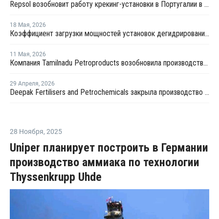
Repsol возобновит работу крекинг-установки в Португалии в июне
18 Мая
,
2026
Коэффициент загрузки мощностей установок дегидрированию пропана в Китае в мае снизится примерно до 50%
11 Мая
,
2026
Компания Tamilnadu Petroproducts возобновила производство окиси пропилена
29 Апреля
,
2026
Deepak Fertilisers and Petrochemicals закрыла производство изопропилового спирта из-за перебоев в поставках пропилена
28 Ноября
,
2025
Uniper планирует построить в Германии
производство аммиака по технологии
Thyssenkrupp Uhde