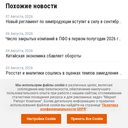
Похожие новости
07 Августа
,
2026
Новый регламент по химпродукции вступит в силу в сентябре 2027 года
06 Августа
,
2026
Число закрытых компаний в ПФО в первом полугодии 2026 года вдвое превысило число новых
04 Августа
,
2026
Китайская экономика сбавляет обороты
03 Августа
,
2026
Росстат и аналитики сошлись в оценках темпов замедления экономики
Мы используем файлы cookie
в различных целях, включая
03 Августа
,
2026
соблюдение мер безопасности, обеспечение наилучшего
Продажи нефтепродуктов на Петербургской бирже за 7 месяцев снизились на 11,2%, в июле – на 35,6%
пользовательского опыта при работе с нашим сайтом, отслеживание
статистики посещения ресурса и для рекламных задач “Маркет
Репорт Компани”. Более детальную информацию о правилах
24 Июля
,
2026
использования файлов cookie вы найдёте на странице "
Политика
Минэнерго отметило стабилизацию ситуации с обеспечением топливом в ряде регионов
конфиденциальности GDPR
".
Настройки Cookie
Принять Все Cookie