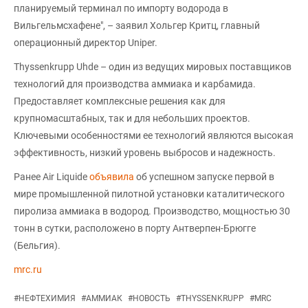
планируемый терминал по импорту водорода в
Вильгельмсхафене", – заявил Хольгер Критц, главный
операционный директор Uniper.
Thyssenkrupp Uhde – один из ведущих мировых поставщиков
технологий для производства аммиака и карбамида.
Предоставляет комплексные решения как для
крупномасштабных, так и для небольших проектов.
Ключевыми особенностями ее технологий являются высокая
эффективность, низкий уровень выбросов и надежность.
Ранее Air Liquide
объявила
об успешном запуске первой в
мире промышленной пилотной установки каталитического
пиролиза аммиака в водород. Производство, мощностью 30
тонн в сутки, расположено в порту Антверпен-Брюгге
(Бельгия).
mrc.ru
#
НЕФТЕХИМИЯ
#
АММИАК
#
НОВОСТЬ
#
THYSSENKRUPP
#
MRC