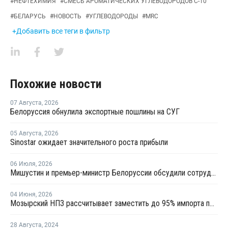
#
НЕФТЕХИМИЯ
#
СМЕСЬ АРОМАТИЧЕСКИХ УГЛЕВОДОРОДОВ С-10
#
БЕЛАРУСЬ
#
НОВОСТЬ
#
УГЛЕВОДОРОДЫ
#
MRC
+Добавить все теги в фильтр
Похожие новости
07 Августа
,
2026
Белоруссия обнулила экспортные пошлины на СУГ
05 Августа
,
2026
Sinostar ожидает значительного роста прибыли
06 Июля
,
2026
Мишустин и премьер-министр Белоруссии обсудили сотрудничество РФ и Белоруссии в сфере углеводородов
04 Июня
,
2026
Мозырский НПЗ рассчитывает заместить до 95% импорта полипропилена в Беларуси
28 Августа
,
2024