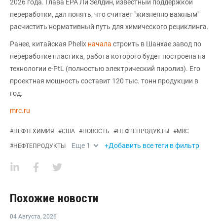
2026 года. Глава EPA Ли Зелдин, известный поддержкой
переработки, дал понять, что считает "жизненно важным"
расчистить нормативный путь для химического рециклинга.
Ранее, китайская Phelix
начала
строить в Шанхае завод по
переработке пластика, работа которого будет построена на
технологии e-PtL (полностью электрический пиролиз). Его
проектная мощность составит 120 тыс. тонн продукции в
год.
mrc.ru
#
НЕФТЕХИМИЯ
#
США
#
НОВОСТЬ
#
НЕФТЕПРОДУКТЫ
#
MRC
Еще
1
+Добавить все теги в фильтр
#
НЕФТЕПРОДУКТЫ
Похожие новости
04 Августа
,
2026