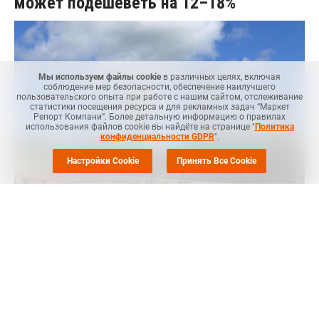
может подешеветь на 12–18%
Мы используем файлы cookie
в различных целях, включая
соблюдение мер безопасности, обеспечение наилучшего
пользовательского опыта при работе с нашим сайтом, отслеживание
статистики посещения ресурса и для рекламных задач “Маркет
Репорт Компани”. Более детальную информацию о правилах
использования файлов cookie вы найдёте на странице "
Политика
конфиденциальности GDPR
".
Настройки Cookie
Принять Все Cookie
Маркет Репорт
-- Котировки минеральных удобрений,
взлетевшие в апреле за счет ажиотажа в Юго-Восточной
Азии, начинают постепенно снижаться, сообщает
Коммерсант
.
Рост цен позволил России нарастить экспорт в стоимостном
выражении, но физические поставки и производство