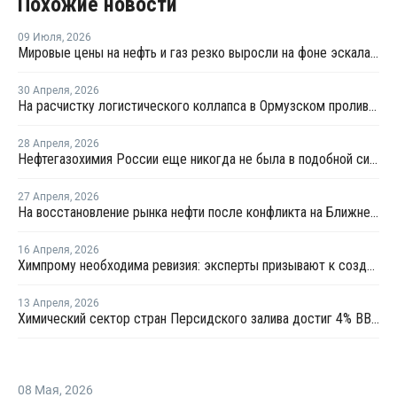
Похожие новости
09 Июля
,
2026
Мировые цены на нефть и газ резко выросли на фоне эскалации на Ближнем Востоке
30 Апреля
,
2026
На расчистку логистического коллапса в Ормузском проливе уйдет не менее 275 дней
28 Апреля
,
2026
Нефтегазохимия России еще никогда не была в подобной ситуации - СИБУР
27 Апреля
,
2026
На восстановление рынка нефти после конфликта на Ближнем Востоке уйдет несколько месяцев
16 Апреля
,
2026
Химпрому необходима ревизия: эксперты призывают к созданию стратегии развития полимерной отрасли
13 Апреля
,
2026
Химический сектор стран Персидского залива достиг 4% ВВП
08 Мая
,
2026