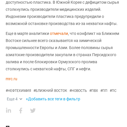
доступностью пластика. В Южной Корее с дефицитом сырья
столкнулись производители медицинских изделий.
Индонезии производители пластика предупредили о
возможной остановке производства из-за нехватки нафты.
Еще в марте аналитики
отмечали
, что конфликт на Ближнем
Востоке сильнее всего сказывается на химической
промышленности Европы и Азии. Более половины сырья
азиатские производители закупали в странах Персидского
залива и после блокировки Ормузского пролива
столкнулись с нехваткой нафты, СПГ и нефти.
mrc.ru
#
НЕФТЕХИМИЯ
#
БЛИЖНИЙ ВОСТОК
#
НОВОСТЬ
#
ПВХ
#
ПП
#
ПС
Еще
4
+Добавить все теги в фильтр