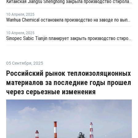
Китайская Jiangsu Shenghong закрыла производство стирола и окиси пропилена на неопределенный срок
10 Апреля
,
2025
Wanhua Chemical остановила производство на заводе по выпуску стирола в Китае
10 Апреля
,
2025
Sinopec Sabic Tianjin планирует закрыть производство стирола в провинции Тяньцзинь на ремонт
05 Сентября
,
2025
Российский рынок теплоизоляционных
материалов за последние годы прошел
через серьезные изменения