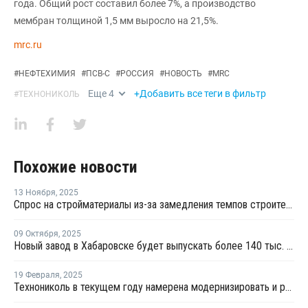
года. Общий рост составил более 7%, а производство
мембран толщиной 1,5 мм выросло на 21,5%.
mrc.ru
#
НЕФТЕХИМИЯ
#
ПСВ-С
#
РОССИЯ
#
НОВОСТЬ
#
MRC
Еще
4
+Добавить все теги в фильтр
#
ТЕХНОНИКОЛЬ
Похожие новости
13 Ноября
,
2025
Спрос на стройматериалы из-за замедления темпов строительства снизился
09 Октября
,
2025
Новый завод в Хабаровске будет выпускать более 140 тыс. кв. м сэндвич-панелей в год
19 Февраля
,
2025
Технониколь в текущем году намерена модернизировать и раcширить завод в Ленобласти