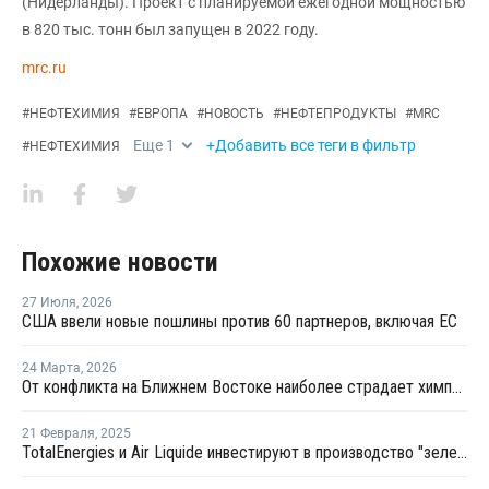
(Нидерланды). Проект с планируемой ежегодной мощностью
в 820 тыс. тонн был запущен в 2022 году.
mrc.ru
#
НЕФТЕХИМИЯ
#
ЕВРОПА
#
НОВОСТЬ
#
НЕФТЕПРОДУКТЫ
#
MRC
Еще
1
+Добавить все теги в фильтр
#
НЕФТЕХИМИЯ
Похожие новости
27 Июля
,
2026
США ввели новые пошлины против 60 партнеров, включая ЕС
24 Марта
,
2026
От конфликта на Ближнем Востоке наиболее страдает химпром Европы и Азии
21 Февраля
,
2025
TotalEnergies и Air Liquide инвестируют в производство "зеленого" водорода