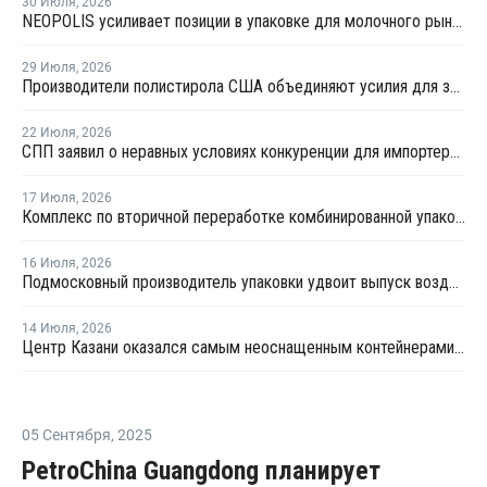
30 Июля
,
2026
NEOPOLIS усиливает позиции в упаковке для молочного рынка
29 Июля
,
2026
Производители полистирола США объединяют усилия для защиты рынка от экологических ограничений
22 Июля
,
2026
СПП заявил о неравных условиях конкуренции для импортеров полимерной упаковки в рамках российского РОП
17 Июля
,
2026
Комплекс по вторичной переработке комбинированной упаковки запущен в Челябинске
16 Июля
,
2026
Подмосковный производитель упаковки удвоит выпуск воздушно-пузырчатой пленки до 30 млн кв. метров в год
14 Июля
,
2026
Центр Казани оказался самым неоснащенным контейнерами раздельного сбора отходов
05 Сентября
,
2025
PetroChina Guangdong планирует