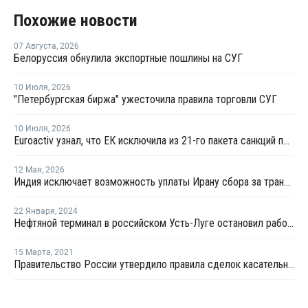
Похожие новости
07 Августа
,
2026
Белоруссия обнулила экспортные пошлины на СУГ
10 Июля
,
2026
"Петербургская биржа" ужесточила правила торговли СУГ
10 Июля
,
2026
Euroactiv узнал, что ЕК исключила из 21-го пакета санкций против России
12 Мая
,
2026
Индия исключает возможность уплаты Ирану сбора за транзит нефти и газа через Ормузский пролив
22 Января
,
2024
Нефтяной терминал в российском Усть-Луге остановил работу после атаки украинских дронов
15 Марта
,
2021
Правительство России утвердило правила сделок касательно обратного акциза на этан и СУГ