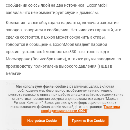
сообщении со ссылкой на два источника. ExxonMobil
заявила, что не комментирует слухи и домыслы.
Компания также обсуждала варианты, включая закрытие
заводов, говорится в сообщении. Нет никаких гарантий, что
сделка состоится, и Exxon может сохранить активы,
говорится в сообщении. ExxonMobil владеет паровой
крекинг-установкой мощностью 830 тыс. тонн в год в
Мосморране (Великобритания), а также двумя заводами по
производству полиэтилена высокого давления (ПВД) в
Бельгии.
Этиленовый завод в Мосморране расположен рядом с
Мы используем файлы cookie
в различных целях, включая
соблюдение мер безопасности, обеспечение наилучшего
газовым и сжиженным газом компании Shell PLC в Файфе,
пользовательского опыта при работе с нашим сайтом, отслеживание
который поставляет этановое сырье для крекинг-установки.
статистики посещения ресурса и для рекламных задач “Маркет
Репорт Компани”. Более детальную информацию о правилах
Компании делят мощности крекинга в соотношении 50/50.
использования файлов cookie вы найдёте на странице "
Политика
конфиденциальности GDPR
".
В Бельгии ExxonMobil располагает мощностями по
Настройки Cookie
Принять Все Cookie
производству ПВД мощностью 500 тыс. тонн в год, а в