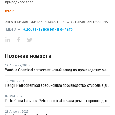
природного газа.
mrc.ru
#
НЕФТЕХИМИЯ
#
КИТАЙ
#
НОВОСТЬ
#
ПС
#
СТИРОЛ
#
PETROCHINA
Еще
3
+Добавить все теги в фильтр
Похожие новости
19 Августа
,
2025
Wanhua Chemical запускает новый завод по производству метилметакрилата стирола оптического класса в Китае
13 Мая
,
2025
Hengli Petrochemical возобновила производство стирола в Даляне после ремонта
08 Мая
,
2025
PetroChina Lanzhou Petrochemical начала ремонт производства стирола в Китае
28 Апреля
,
2025