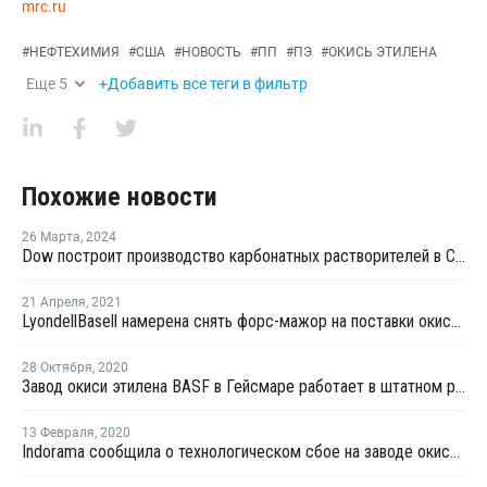
mrc.ru
#
НЕФТЕХИМИЯ
#
США
#
НОВОСТЬ
#
ПП
#
ПЭ
#
ОКИСЬ ЭТИЛЕНА
Еще
5
+Добавить все теги в фильтр
Похожие новости
26 Марта
,
2024
Dow построит производство карбонатных растворителей в США
21 Апреля
,
2021
LyondellBasell намерена снять форс-мажор на поставки окиси этилена и этиленгликоля в США
28 Октября
,
2020
Завод окиси этилена BASF в Гейсмаре работает в штатном режиме перед ураганом "Зета"
13 Февраля
,
2020
Indorama сообщила о технологическом сбое на заводе окиси этилена в Техасе