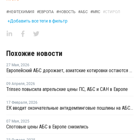
#
НЕФТЕХИМИЯ
#
ЕВРОПА
#
НОВОСТЬ
#
АБС
#
MRC
#
СТИРОЛ
+Добавить все теги в фильтр
Похожие новости
27 Мая
,
2026
Европейский АБС дорожает, азиатские котировки остаются более стабильными
09 Апреля
,
2026
Trinseo повысила апрельские цены ПС, АБС и САН в Европе
17 Февраля
,
2026
ЕК вводит окончательные антидемпинговые пошлины на АБС-пластик из Южной Кореи и Тайваня
07 Мая
,
2025
Спотовые цены АБС в Европе снизились
23 Января
,
2025