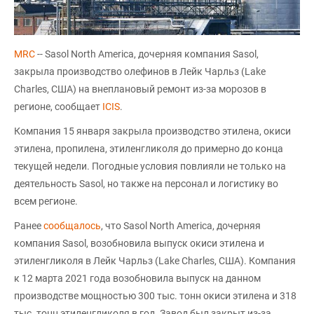
MRC
-- Sasol North America, дочерняя компания Sasol,
закрыла производство олефинов в Лейк Чарльз (Lake
Charles, США) на внеплановый ремонт из-за морозов в
регионе, сообщает
ICIS
.
Компания 15 января закрыла производство этилена, окиси
этилена, пропилена, этиленгликоля до примерно до конца
текущей недели. Погодные условия повлияли не только на
деятельность Sasol, но также на персонал и логистику во
всем регионе.
Ранее
сообщалось
, что Sasol North America, дочерняя
компания Sasol, возобновила выпуск окиси этилена и
этиленгликоля в Лейк Чарльз (Lake Charles, США). Компания
к 12 марта 2021 года возобновила выпуск на данном
производстве мощностью 300 тыс. тонн окиси этилена и 318
тыс. тонн этиленгликоля в год. Завод был закрыт из-за