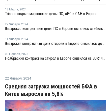
18 Марта
,
2024
Trinseo поднял мартовские цены ПС, АБС и САН в Европе
22 Января
,
2024
Январские контрактные цены ПС в Европе остались стабильными
11 Января
,
2024
Январская контрактная цена стирола в Европе снизилась до шестимесячного минимума из-за слабого спроса
03 Ноября
,
2023
Ноябрьский контракт на стирол в Европе снизился на EUR149 за тонну
22 Января
,
2024
Средняя загрузка мощностей БФА в
Китае выросла на 5,8%