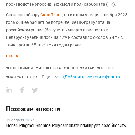
производстве эпоксидных смол и поликарбоната (ПК).
Согласно обзору
СканПласт
, по итогам января - ноября 2023
года общее расчетное потребление ПК-гранулята на
российском рынке (без учета импорта и экспорта в
Беларусь) увеличилось на 47% и составило около 95,4 тыс.
тонн против 65 тыс. тонн годом ранее.
mrc.ru
#
НЕФТЕХИМИЯ
#
БИСФЕНОЛ А
#
ФЕНОЛ
#
КИТАЙ
#
НОВОСТЬ
Еще
1
+Добавить все теги в фильтр
#
NAN YA PLASTICS
Похожие новости
12 Августа
,
2024
Henan Pingmei Shenma Polycarbonate планирует возобновить производство БФА в Китае