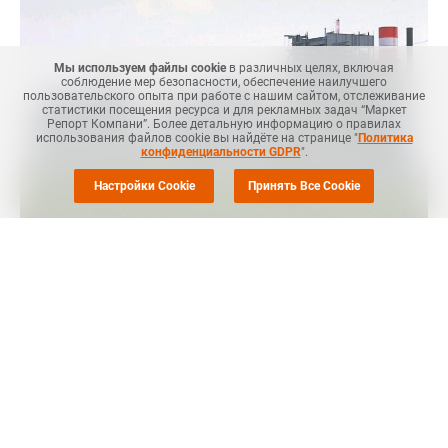
Мы используем файлы cookie
в различных целях, включая
соблюдение мер безопасности, обеспечение наилучшего
пользовательского опыта при работе с нашим сайтом, отслеживание
статистики посещения ресурса и для рекламных задач “Маркет
Репорт Компани”. Более детальную информацию о правилах
использования файлов cookie вы найдёте на странице "
Политика
конфиденциальности GDPR
".
Настройки Cookie
Принять Все Cookie
MRC
-- Январские контрактные цены полистирола (ПС) в
Европе остались на уровне декабря прошлого года на фоне
незначительного снижения цен сырья стирола, сообщает
ICIS
.
Так, январская контрактная цена стирола в Европе
была
согласована
на уровне EUR1 365 за тонну, что на EUR5 за
тонну меньше, чем в декабре прошлого года. Данная цена