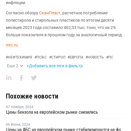
инфляции.
Согласно обзору
СканПласт
, расчетное потребление
полистирола и стирольных пластиков по итогам десяти
месяцев 2023 года составило 462,33 тыс. тонн, что на 2%
больше показателя в прошлом году за аналогичный период.
mrc.ru
#
НЕФТЕХИМИЯ
#
ПСВ-С
#
СТИРОЛ
#
ЕВРОПА
#
НОВОСТЬ
#
ПС
Еще
2
+Добавить все теги в фильтр
Похожие новости
07 Ноября
,
2024
Цены бензола на европейском рынке снизились
06 Июня
,
2024
Цены на АБС на европейском рынке стабилизируются на фоне проблем производства