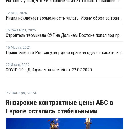
Euroactiv узнал, что ЕК исключила из 21-го пакета санкций против России
12 Мая
,
2026
Индия исключает возможность уплаты Ирану сбора за транзит нефти и газа через Ормузский пролив
05 Сентября
,
2025
Строитель терминала СУГ на Дальнем Востоке попал под процедуру банкротства
15 Марта
,
2021
Правительство России утвердило правила сделок касательно обратного акциза на этан и СУГ
22 Июля
,
2020
COVID-19 - Дайджест новостей от 22.07.2020
22 Января
,
2024
Январские контрактные цены АБС в
Европе остались стабильными