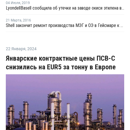
04 Июля
,
2019
LyondellBasell сообщила об утечке на заводе окиси этилена в Бейпорте
21 Марта
,
2016
Shell закончит ремонт производства МЭГ и ОЭ в Гейсмаре к концу апреля
22 Января
,
2024
Январские контрактные цены ПСВ-С
снизились на EUR5 за тонну в Европе