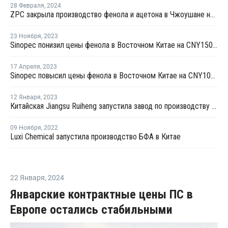
28 Февраля
,
2024
ZPC закрыла производство фенола и ацетона в Чжоушане на ремонт
23 Ноября
,
2023
Sinopec понизил цены фенола в Восточном Китае на CNY150 за тонну
17 Апреля
,
2023
Sinopec повысил цены фенола в Восточном Китае на CNY100 за тонну
12 Января
,
2023
Китайская Jiangsu Ruiheng запустила завод по производству фенола и ацетона
09 Ноября
,
2022
Luxi Chemical запустила производство БФА в Китае
22 Января
,
2024
Январские контрактные цены ПС в
Европе остались стабильными