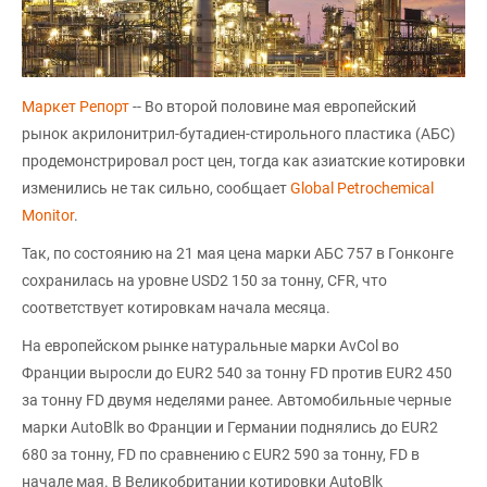
Маркет Репорт
-- Во второй половине мая европейский
рынок акрилонитрил-бутадиен-стирольного пластика (АБС)
продемонстрировал рост цен, тогда как азиатские котировки
изменились не так сильно, сообщает
Global Petrochemical
Monitor
.
Так, по состоянию на 21 мая цена марки АБС 757 в Гонконге
сохранилась на уровне USD2 150 за тонну, CFR, что
соответствует котировкам начала месяца.
На европейском рынке натуральные марки AvCol во
Франции выросли до EUR2 540 за тонну FD против EUR2 450
за тонну FD двумя неделями ранее. Автомобильные черные
марки AutoBlk во Франции и Германии поднялись до EUR2
680 за тонну, FD по сравнению с EUR2 590 за тонну, FD в
начале мая. В Великобритании котировки AutoBlk