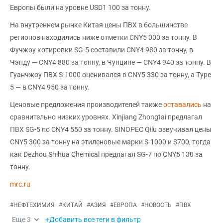
Европы были на уровне USD1 100 за тонну.
На внутреннем рынке Китая цены ПВХ в большинстве
регионов находились ниже отметки CNY5 000 за тонну. В
Фучжоу котировки SG-5 составили CNY4 980 за тонну, в
Чэнду — CNY4 880 за тонну, в Чунцине — CNY4 940 за тонну. В
Гуанчжоу ПВХ S-1000 оценивался в CNY5 330 за тонну, а Type
5 — в CNY4 950 за тонну.
Ценовые предложения производителей также
оставались
на
сравнительно низких уровнях. Xinjiang Zhongtai предлагал
ПВХ SG-5 по CNY4 550 за тонну. SINOPEC Qilu озвучивал цены
CNY5 300 за тонну на этиленовые марки S-1000 и S700, тогда
как Dezhou Shihua Chemical предлагал SG-7 по CNY5 130 за
тонну.
mrc.ru
#
НЕФТЕХИМИЯ
#
КИТАЙ
#
АЗИЯ
#
ЕВРОПА
#
НОВОСТЬ
#
ПВХ
Еще
3
+Добавить все теги в фильтр