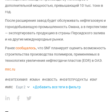
дополнительной мощностью, превышающей 10 тыс. тонн в
год.
После расширения завод будет обслуживать нефтегазовую и
горнодобывающую промышленность Омана, а в перспективе
— экспортировать продукцию в страны Персидского залива
и на другие международные рынки.
Ранее
сообщалось
, что SNF планирует оценить возможность
строительства производства полимеров, применяемых в
технологиях увеличения нефтеотдачи пластов (EOR) в ОАЭ.
mrc.ru
#
НЕФТЕХИМИЯ
#
ОМАН
#
НОВОСТЬ
#
НЕФТЕПРОДУКТЫ
#
SNF
Еще
2
+Добавить все теги в фильтр
#
MRC