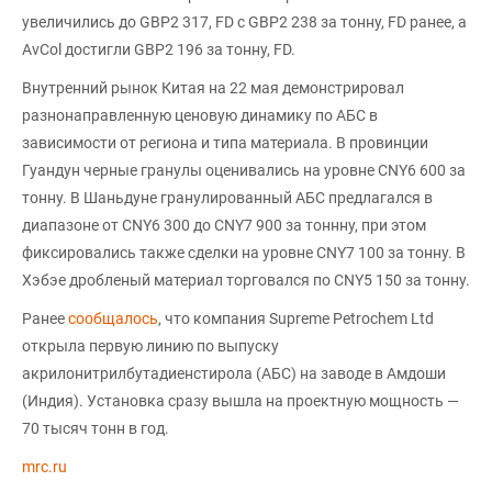
увеличились до GBP2 317, FD с GBP2 238 за тонну, FD ранее, а
AvCol достигли GBP2 196 за тонну, FD.
Внутренний рынок Китая на 22 мая демонстрировал
разнонаправленную ценовую динамику по АБС в
зависимости от региона и типа материала. В провинции
Гуандун черные гранулы оценивались на уровне CNY6 600 за
тонну. В Шаньдуне гранулированный АБС предлагался в
диапазоне от CNY6 300 до CNY7 900 за тоннну, при этом
фиксировались также сделки на уровне CNY7 100 за тонну. В
Хэбэе дробленый материал торговался по CNY5 150 за тонну.
Ранее
сообщалось
, что компания Supreme Petrochem Ltd
открыла первую линию по выпуску
акрилонитрилбутадиенстирола (АБС) на заводе в Амдоши
(Индия). Установка сразу вышла на проектную мощность —
70 тысяч тонн в год.
mrc.ru