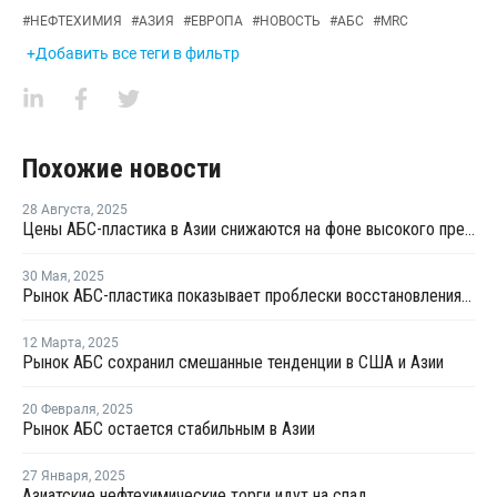
#
НЕФТЕХИМИЯ
#
АЗИЯ
#
ЕВРОПА
#
НОВОСТЬ
#
АБС
#
MRC
+Добавить все теги в фильтр
Похожие новости
28 Августа
,
2025
Цены АБС-пластика в Азии снижаются на фоне высокого предложения и сезонного спада спроса
30 Мая
,
2025
Рынок АБС-пластика показывает проблески восстановления на фоне избыточного предложения
12 Марта
,
2025
Рынок АБС сохранил смешанные тенденции в США и Азии
20 Февраля
,
2025
Рынок АБС остается стабильным в Азии
27 Января
,
2025
Азиатские нефтехимические торги идут на спад