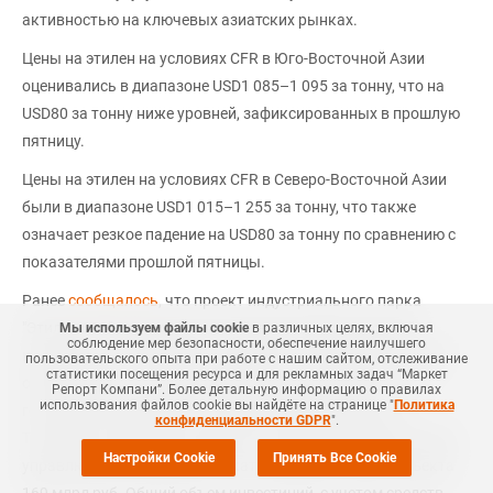
активностью на ключевых азиатских рынках.
Цены на этилен на условиях CFR в Юго-Восточной Азии
оценивались в диапазоне USD1 085–1 095 за тонну, что на
USD80 за тонну ниже уровней, зафиксированных в прошлую
пятницу.
Цены на этилен на условиях CFR в Северо-Восточной Азии
были в диапазоне USD1 015–1 255 за тонну, что также
означает резкое падение на USD80 за тонну по сравнению с
показателями прошлой пятницы.
Ранее
сообщалось
, что проект индустриального парка
"Этилен 600" разместили на сайте антикоррупционной
Мы используем файлы cookie
в различных целях, включая
соблюдение мер безопасности, обеспечение наилучшего
комиссии, где он пройдет экспертизу. Строительство будет
пользовательского опыта при работе с нашим сайтом, отслеживание
статистики посещения ресурса и для рекламных задач “Маркет
осуществляться в одну очередь. Парк, площадью 2 тыс.
Репорт Компани”. Более детальную информацию о правилах
использования файлов cookie вы найдёте на странице "
Политика
гектаров, расположится на землях Нижнекамского и
конфиденциальности GDPR
".
Тукаевского районов Татарстана. Власти республики через
Настройки Cookie
Принять Все Cookie
управлющую компанию вложат в инфраструктуру объекта