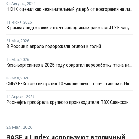
05 Августа
,
2026
НКНХ оценил как незначительный ущерб от возгорания на линии полистирола
11 Июня
,
2026
В рамках подготовки к пусконаладочным работам АГХК запустил факел установки пиролиза
21 Мая
,
2026
В России в апреле подорожали этилен и гелий
15 Мая
,
2026
Казаньоргсинтез в 2025 году сократил переработку этана на 5%, сжиженного газа – на 24%
06 Мая
,
2026
СИБУР-Кстово выпустил 10-миллионную тонну этилена в Нижегородской области
14 Апреля
,
2026
Роснефть приобрела крупного производителя ПВХ Саянскхимпласт
26 Мая
,
2026
BASF и Lindex используют вторичный