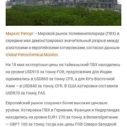
Маркет Репорт
-- Мировой рынок поливинилхлорида (ПВХ) в
середине мая демонстрировал значительный разрыв между
азиатскими и европейскими котировками, согласно данным
Global Petrochemical Monitor
.
На 18 мая экспортные цены на тайваньский ПВХ находились
на уровне USD910 за тонну FOB, предложения для Индии
оценивались в USD860 за тонну CFR, а для Юго-Восточной
Азии — в USD840 за тонну, CFR. В США котировки составили
USD870 за тонну, FAS.
Европейский рынок сохранял более высокие ценовые
уровни. Котировки ПВХ в Германии, Франции и Нидерландах
находились на уровне EUR1 270 за тонну, в Великобритании
— GBP1 100 за тонну, тогда как цены FOB Северо-Западной