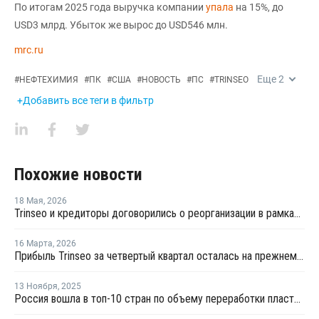
По итогам 2025 года выручка компании
упала
на 15%, до
USD3 млрд. Убыток же вырос до USD546 млн.
mrc.ru
Еще
2
#
НЕФТЕХИМИЯ
#
ПК
#
США
#
НОВОСТЬ
#
ПС
#
TRINSEO
+Добавить все теги в фильтр
Похожие новости
18 Мая
,
2026
Trinseo и кредиторы договорились о реорганизации в рамках Главы 11 закона о банкротстве
16 Марта
,
2026
Прибыль Trinseo за четвертый квартал осталась на прежнем уровне
13 Ноября
,
2025
Россия вошла в топ-10 стран по объему переработки пластмасс за 2024 год