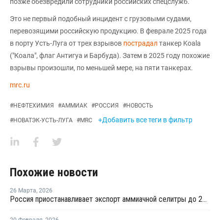
позже обезвредили сотрудники российских спецслужб.
Это не первый подобный инцидент с грузовыми судами,
перевозящими российскую продукцию. В феврале 2025 года
в порту Усть-Луга от трех взрывов
пострадал
танкер Koala
("Коала", флаг Антигуа и Барбуда). Затем в 2025 году похожие
взрывы произошли, по меньшей мере, на пяти танкерах.
mrc.ru
#
НЕФТЕХИМИЯ
#
АММИАК
#
РОССИЯ
#
НОВОСТЬ
+Добавить все теги в фильтр
#
НОВАТЭК-УСТЬ-ЛУГА
#
MRC
Похожие новости
26 Марта
,
2026
Россия приостанавливает экспорт аммиачной селитры до 21 апреля