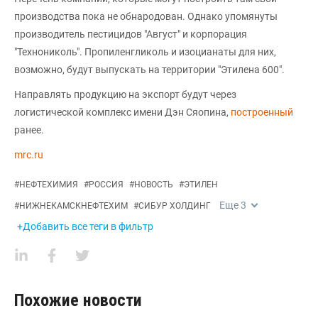
производства пока не обнародован. Однако упомянуты
производитель пестицидов "Август" и корпорация
"Технониколь". Пропиленгликоль и изоцианаты для них,
возможно, будут выпускать на территории "Этилена 600".
Направлять продукцию на экспорт будут через
логистической комплекс имени Дэн Сяопина,
построенный
ранее.
mrc.ru
#
НЕФТЕХИМИЯ
#
РОССИЯ
#
НОВОСТЬ
#
ЭТИЛЕН
Еще
3
#
НИЖНЕКАМСКНЕФТЕХИМ
#
СИБУР ХОЛДИНГ
+Добавить все теги в фильтр
Похожие новости