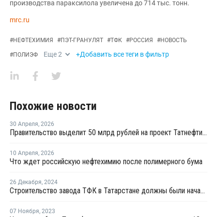
производства параксилола увеличена до 714 тыс. тонн.
mrc.ru
#
НЕФТЕХИМИЯ
#
ПЭТ-ГРАНУЛЯТ
#
ТФК
#
РОССИЯ
#
НОВОСТЬ
Еще
2
+Добавить все теги в фильтр
#
ПОЛИЭФ
Похожие новости
30 Апреля
,
2026
Правительство выделит 50 млрд рублей на проект Татнефти по производству ПЭТ
10 Апреля
,
2026
Что ждет российскую нефтехимию после полимерного бума
26 Декабря
,
2024
Строительство завода ТФК в Татарстане должны были начать в конце 2024 года
07 Ноября
,
2023