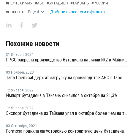
#
НЕФТЕХИМИЯ
#
АБС
#
БУТАДИЕН
#
ТАЙВАНЬ
#
РОССИЯ
Еще
4
+Добавить все теги в фильтр
#
НОВОСТЬ
Похожие новости
31 Января
,
2024
FPCC закрыла производство бутадиена на линии №2 в Майлиао на ремонт
03 Ноября
,
2023
Taita Chemical держит загрузку на производстве АБС в Гаосюне на уровне 80%
12 Января
,
2022
Импорт бутадиена в Тайвань снизился в октябре на 21,3%
12 Января
,
2022
Экспорт бутадиена из Тайваня упал в октябре более чем на треть
03 Сентября
,
2021
Formosa подняла августовскую контрактную цену бутадиена на USD165 за тонну