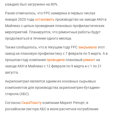
каждая) был загружено на 80%.
Ранее отмечалось, что FPC намерена в первых числах
января 2020 года
остановить
производство на заводе АКН в
Майлиао с целью проведения плановых профилактических
мероприятий. Планируется, что ремонтные работы будут
продолжаться в течение одного месяца.
Также сообщалось, что в текущем году FPC
закрывала
этот
завод на плановую профилактику с 7 февраля по 5 марта. А в
прошлом году компания
проводила
плановый
ремонт
на
заводе АКН в Майлиао с 12 февраля по 9 марта и с 1 по 21
августа.
Акрилонитрил является одним из основных сырьевых
компонентов для производства акрилонитрил-бутадиен-
стирола (АБС).
Согласно
СканПласту
компании Маркет Репорт, в
российском секторе АБС в июле расчетное потребление