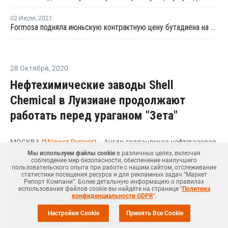
02 Июля
,
2021
Formosa подняла июньскую контрактную цену бутадиена на USD195 за тонну
28 Октября
,
2020
Нефтехимические заводы Shell
Chemical в Луизиане продолжают
работать перед ураганом "Зета"
МОСКВА (
Маркет Репорт
) -- Англо-голландская нефтегазовая
Мы используем файлы cookie
в различных целях, включая
компании Royal Dutch Shell планирует продолжить
соблюдение мер безопасности, обеспечение наилучшего
эксплуатацию своих производственных мощностей вдоль
пользовательского опыта при работе с нашим сайтом, отслеживание
статистики посещения ресурса и для рекламных задач “Маркет
побережья Луизианы, которые в настоящее время находятся
Репорт Компани”. Более детальную информацию о правилах
использования файлов cookie вы найдёте на странице "
Политика
в пределах прогнозируемого движения урагана "Зета",
конфиденциальности GDPR
".
говорится в заявлении компании.
Настройки Cookie
Принять Все Cookie
Так, у компании есть предприятия в Конвенте (Convent),