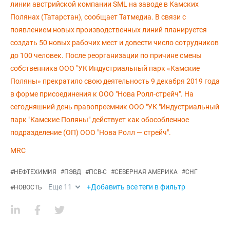
линии австрийской компании SML на заводе в Камских
Полянах (Татарстан), сообщает Татмедиа. В связи с
появлением новых производственных линий планируется
создать 50 новых рабочих мест и довести число сотрудников
до 100 человек. После реорганизации по причине смены
собственника ООО "УК Индустриальный парк «Камские
Поляны» прекратило свою деятельность 9 декабря 2019 года
в форме присоединения к ООО "Нова Ролл-стрейч". На
сегодняшний день правопреемник ООО "УК "Индустриальный
парк "Камские Поляны" действует как обособленное
подразделение (ОП) ООО "Нова Ролл — стрейч".
MRC
#
НЕФТЕХИМИЯ
#
ПЭВД
#
ПСВ-С
#
СЕВЕРНАЯ АМЕРИКА
#
СНГ
Еще
11
+Добавить все теги в фильтр
#
НОВОСТЬ