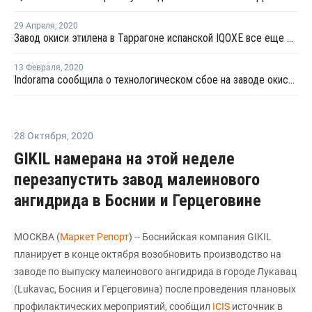
29 Апреля
,
2020
Завод окиси этилена в Таррагоне испанской IQOXE все еще остается закрытым после взрыва
13 Февраля
,
2020
Indorama сообщила о технологическом сбое на заводе окиси этилена в Техасе
28 Октября
,
2020
GIKIL намерана на этой неделе
перезапустить завод малеинового
ангидрида в Боснии и Герцеговине
МОСКВА (
Маркет Репорт
) -- Боснийская компания GIKIL
планирует в конце октября возобновить производство на
заводе по выпуску малеинового ангидрида в городе Лукавац
(Lukavac, Босния и Герцеговина) после проведения плановых
профилактических мероприятий, сообщил
ICIS
источник в