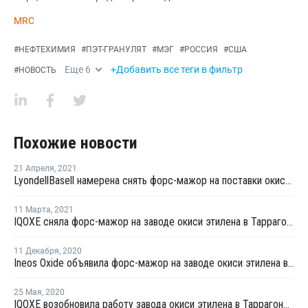
MRC
#
НЕФТЕХИМИЯ
#
ПЭТ-ГРАНУЛЯТ
#
МЭГ
#
РОССИЯ
#
США
Еще
6
+Добавить все теги в фильтр
#
НОВОСТЬ
Похожие новости
21 Апреля
,
2021
LyondellBasell намерена снять форс-мажор на поставки окиси этилена и этиленгликоля в США
11 Марта
,
2021
IQOXE сняла форс-мажор на заводе окиси этилена в Таррагоне
11 Декабря
,
2020
Ineos Oxide объявила форс-мажор на заводе окиси этилена в Германии
25 Мая
,
2020
IQOXE возобновила работу завода окиси этилена в Таррагоне после взрыва