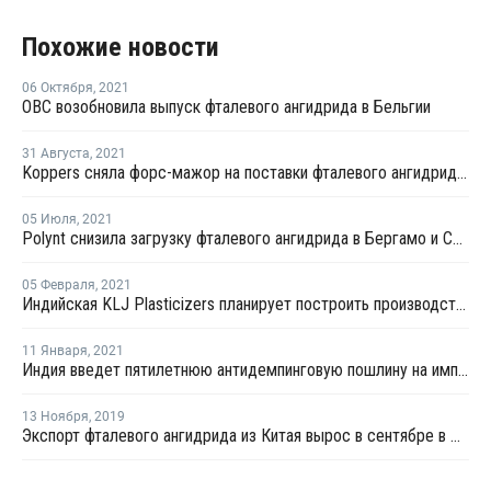
Похожие новости
06 Октября
,
2021
OBC возобновила выпуск фталевого ангидрида в Бельгии
31 Августа
,
2021
Koppers сняла форс-мажор на поставки фталевого ангидрида в Иллинойсе
05 Июля
,
2021
Polynt снизила загрузку фталевого ангидрида в Бергамо и Сан-Джованни-Вальдарно
05 Февраля
,
2021
Индийская KLJ Plasticizers планирует построить производство фталевого ангидрида в Гуджарате
11 Января
,
2021
Индия введет пятилетнюю антидемпинговую пошлину на импорт фталевого ангидрида из России
13 Ноября
,
2019
Экспорт фталевого ангидрида из Китая вырос в сентябре в два раза