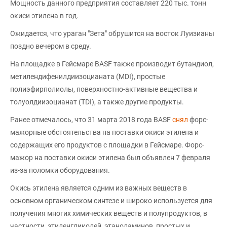
Мощность данного предприятия составляет 220 тыс. тонн
окиси этилена в год.
Ожидается, что ураган "Зета" обрушится на восток Луизианы
поздно вечером в среду.
На площадке в Гейсмаре BASF также производит бутандиол,
метилендифенилдиизоцианата (MDI), простые
полиэфирполиолы, поверхностно-активные вещества и
толуолдиизоцианат (TDI), а также другие продукты.
Ранее отмечалось, что 31 марта 2018 года BASF
снял
форс-
мажорные обстоятельства на поставки окиси этилена и
содержащих его продуктов с площадки в Гейсмаре. Форс-
мажор на поставки окиси этилена был объявлен 7 февраля
из-за поломки оборудования.
Окись этилена является одним из важных веществ в
основном органическом синтезе и широко используется для
получения многих химических веществ и полупродуктов, в
частности, этиленгликолей, этаноламинов, простых и