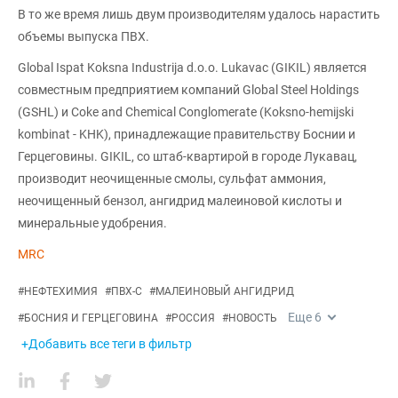
В то же время лишь двум производителям удалось нарастить
объемы выпуска ПВХ.
Global Ispat Koksna Industrija d.o.o. Lukavac (GIKIL) является
совместным предприятием компаний Global Steel Holdings
(GSHL) и Coke and Chemical Conglomerate (Koksno-hemijski
kombinat - KHK), принадлежащие правительству Боснии и
Герцеговины. GIKIL, со штаб-квартирой в городе Лукавац,
производит неочищенные смолы, сульфат аммония,
неочищенный бензол, ангидрид малеиновой кислоты и
минеральные удобрения.
MRC
#
НЕФТЕХИМИЯ
#
ПВХ-С
#
МАЛЕИНОВЫЙ АНГИДРИД
Еще
6
#
БОСНИЯ И ГЕРЦЕГОВИНА
#
РОССИЯ
#
НОВОСТЬ
+Добавить все теги в фильтр