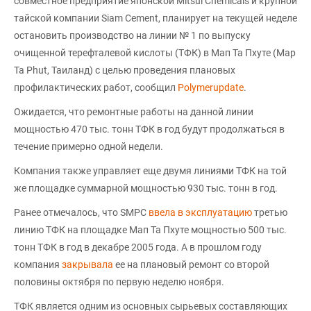
совместное предприятие японской Mitsui Chemicals и крупной
тайской компании Siam Cement, планирует на текущей неделе
остановить производство на линии № 1 по выпуску
очищенной терефталевой кислоты (ТФК) в Мап Та Пхуте (Map
Ta Phut, Таиланд) с целью проведения плановых
профилактических работ, сообщил
Polymerupdate
.
Ожидается, что ремонтные работы на данной линии
мощностью 470 тыс. тонн ТФК в год будут продолжаться в
течение примерно одной недели.
Компания также управляет еще двумя линиями ТФК на той
же площадке суммарной мощностью 930 тыс. тонн в год.
Ранее отмечалось, что SMPC
ввела в эксплуатацию
третью
линию ТФК на площадке Мап Та Пхуте мощностью 500 тыс.
тонн ТФК в год в декабре 2005 года. А в прошлом году
компания
закрывала
ее на плановый ремонт со второй
половины октября по первую неделю ноября.
ТФК является одним из основных сырьевых составляющих