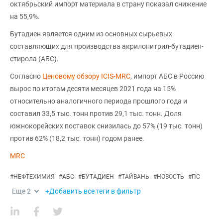
октябрьский импорт материала в страну показал снижение
на 55,9%.
Бутадиен является одним из основных сырьевых
составляющих для производства акрилонитрил-бутадиен-
стирола (АБС).
Согласно
Ценовому обзору ICIS-MRC
, импорт АБС в Россию
вырос по итогам десяти месяцев 2021 года на 15%
относительно аналогичного периода прошлого года и
составил 33,5 тыс. тонн против 29,1 тыс. тонн. Доля
южнокорейских поставок снизилась до 57% (19 тыс. тонн)
против 62% (18,2 тыс. тонн) годом ранее.
MRC
#
НЕФТЕХИМИЯ
#
АБС
#
БУТАДИЕН
#
ТАЙВАНЬ
#
НОВОСТЬ
#
ПС
Еще
2
+Добавить все теги в фильтр