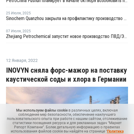
PetroChina Fushun планирует в начале октября возобновить производство ПНД в Фушуне
25 Июля
,
2025
Sinochem Quanzhou закрыла на профилактику производство ПНД в провинции Фуцзянь
07 Июля
,
2025
Zhejiang Petrochemical запустит новое производство ПВД/ЭВА в первом квартале 2026 года
12 Января
,
2022
INOVYN сняла форс-мажор на поставку
каустической соды и хлора в Германии
Мы используем файлы cookie
в различных целях, включая
соблюдение мер безопасности, обеспечение наилучшего
пользовательского опыта при работе с нашим сайтом, отслеживание
статистики посещения ресурса и для рекламных задач “Маркет
Репорт Компани”. Более детальную информацию о правилах
использования файлов cookie вы найдёте на странице "
Политика