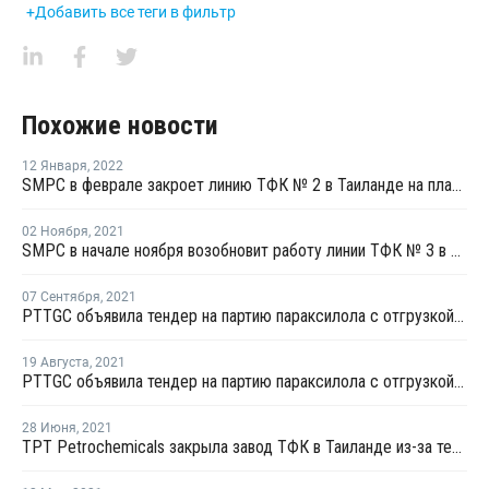
+Добавить все теги в фильтр
Похожие новости
12 Января
,
2022
SMPC в феврале закроет линию ТФК № 2 в Таиланде на плановый ремонт
02 Ноября
,
2021
SMPC в начале ноября возобновит работу линии ТФК № 3 в Таиланде после планового ремонта
07 Сентября
,
2021
PTTGC объявила тендер на партию параксилола с отгрузкой в первой половине октября
19 Августа
,
2021
PTTGC объявила тендер на партию параксилола с отгрузкой в конце мая
28 Июня
,
2021
TPT Petrochemicals закрыла завод ТФК в Таиланде из-за технологического боя