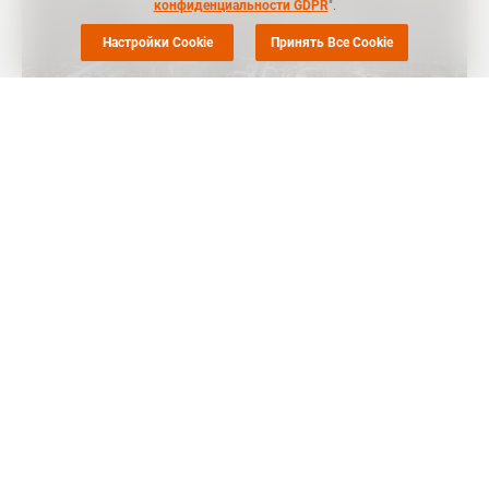
конфиденциальности GDPR
".
Настройки Cookie
Принять Все Cookie
МОСКВА (
Маркет Репорт
) -- Компания INOVYN, совместное
предприятие Ineos и Solvay по производству
поливинилхлорида (ПВХ) и другой хлорвиниловой
продукции, 10 января сняла форс-мажор на поставку
каустической соды и хлора на заводе в Райнберге (Rheinberg,
Германия), сообщает
Polymerupdate
.
INOVYN 23 ноября
объявила
о форс-мажоре в отношении
каустической соды и хлора с данного завода из-за
неожиданной поломки оборудования.
Мощность производства каустика компании в Райнберге
составляет 246 тыс. тонн в год, хлора - 220 тыс. тонн в год.
Как
сообщала
Маркет Репорт ранее, июньский показатель