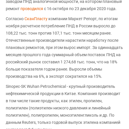
заводом ПНД аналогичной мощности, на котором плановый
ремонт
проводился
с 16 октября по 23 декабря 2020 года.
Согласно
СканПласту
компании Маркет Репорт, по итогам
ноября расчетное потребление ПНД в России выросло до
108,22 тыс. тонн против 107,1 тыс. тонн месяцем ранее.
Отечественные производители нарастили наработку после
плановых ремонтов, при этом вырос импорт. За одиннадцать
месяцев прошлого года суммарный объем поставок ПНД на
российский рынок составил 1 274,68 тыс. тонн, что на 18%
больше показателя годом ранее. Выросли объемы
производства на 6%, а экспорт сократился на 15%.
Sinopec-SK Wuhan Petrochemical - крупный производитель
нефтехимической продукции в Китае. Компания производит
в том числе такие продукты, как этилен, пропилен,
полиэтилен (полиэтилен низкого давления и линейный
полиэтилен), полипропилен, моноэтиленгликоль и др. По
данным Reuters, только годовой выпуск этилена компанией