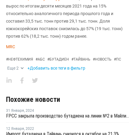
вырос по итогам десяти месяцев 2021 года на 15%
относительно аналогичного периода прошлого года и
составил 33,5 тыс. тонн против 29,1 тыс. тонн. Доля
южнокорейских поставок снизилась до 57% (19 тыс. тонн)
против 62% (18,2 тыс. тонн) годом ранее.
MRC
#
НЕФТЕХИМИЯ
#
АБС
#
БУТАДИЕН
#
ТАЙВАНЬ
#
НОВОСТЬ
#
ПС
Еще
2
+Добавить все теги в фильтр
Похожие новости
31 Января
,
2024
FPCC закрыла производство бутадиена на линии №2 в Майлиао на ремонт
12 Января
,
2022
Импорт бутадиена в Тайвань снизился в октябре на 21,3%