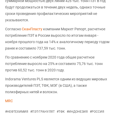
суммарной мощностью двух линий 426 тыс. тонн ПЭТ в год
будут продолжаться в течение двух недель, однако точные
сроки проведения профилактических мероприятий не
указываются.
Согласно
СканПласту
компании Маркет Репорт, расчетное
потребление ПЭТ в России выросло по итогам января -
ноября прошлого года на 14% к аналогичному периоду годом
ранее и составило 737,59 тыс. тонн.
По сравнению с ноябрем 2020 года общее расчетное
потребление выросло на 25% и составило 75,76 тыс. тонн
против 60,52 тыс. тонн в 2020 году.
Indorama Ventures PLS является одним из ведущих мировых
производителей ПЭТ, ТФК, МЭГ (в США), а также
полиэфирных нитей и волокон.
MRC
#
НЕФТЕХИМИЯ
#
ПЭТ-ГРАНУЛЯТ
#
ТФК
#
ИНДОНЕЗИЯ
#
РОССИЯ