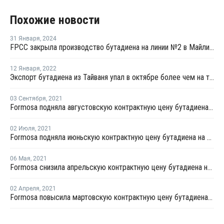
Похожие новости
31 Января
,
2024
FPCC закрыла производство бутадиена на линии №2 в Майлиао на ремонт
12 Января
,
2022
Экспорт бутадиена из Тайваня упал в октябре более чем на треть
03 Сентября
,
2021
Formosa подняла августовскую контрактную цену бутадиена на USD165 за тонну
02 Июля
,
2021
Formosa подняла июньскую контрактную цену бутадиена на USD195 за тонну
06 Мая
,
2021
Formosa снизила апрельскую контрактную цену бутадиена на USD85 за тонну
02 Апреля
,
2021
Formosa повысила мартовскую контрактную цену бутадиена на USD255 за тонну