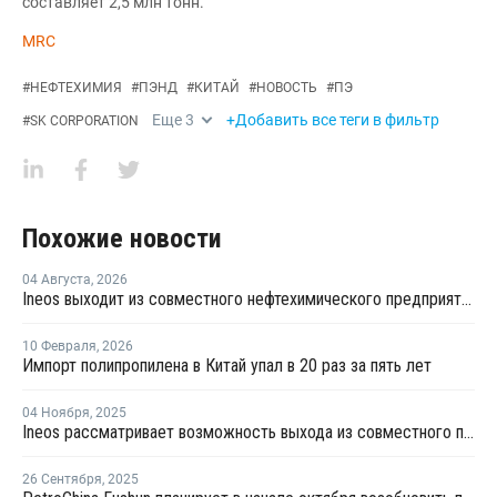
составляет 2,5 млн тонн.
MRC
#
НЕФТЕХИМИЯ
#
ПЭНД
#
КИТАЙ
#
НОВОСТЬ
#
ПЭ
Еще
3
+Добавить все теги в фильтр
#
SK CORPORATION
Похожие новости
04 Августа
,
2026
Ineos выходит из совместного нефтехимического предприятия с Sinopec
10 Февраля
,
2026
Импорт полипропилена в Китай упал в 20 раз за пять лет
04 Ноября
,
2025
Ineos рассматривает возможность выхода из совместного предприятия Sinopec Petchems
26 Сентября
,
2025