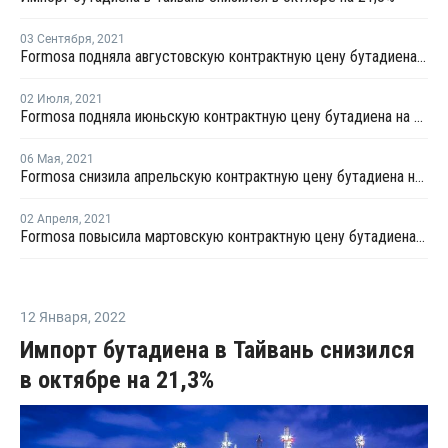
03 Сентября
,
2021
Formosa подняла августовскую контрактную цену бутадиена на USD165 за тонну
02 Июля
,
2021
Formosa подняла июньскую контрактную цену бутадиена на USD195 за тонну
06 Мая
,
2021
Formosa снизила апрельскую контрактную цену бутадиена на USD85 за тонну
02 Апреля
,
2021
Formosa повысила мартовскую контрактную цену бутадиена на USD255 за тонну
12 Января
,
2022
Импорт бутадиена в Тайвань снизился
в октябре на 21,3%