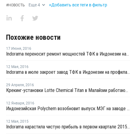
Еще
4
+Добавить все теги в фильтр
#
НОВОСТЬ
Похожие новости
17 Июня
,
2016
Indorama переносит ремонт мощностей ТФК в Индонезии на октябрь
12 Мая
,
2016
Indorama в июле закроет завод ТФК в Индонезии на профилактику
29 Апреля
,
2016
Крекинг-установки Lotte Chemical Titan в Малайзии работают на полную мощность
12 Января
,
2016
Индонезийская Polychem возобновит выпуск МЭГ на заводе No1 в феврале
12 Мая
,
2015
Indorama нарастила чистую прибыль в первом квартале 2015 года на 9%