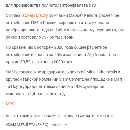
для производства полиэтилентерефталата (ПЭТ).
Согласно
СканПласту
компании Маркет Репорт, расчетное
потребление ПЭТ в России выросло по итогам января -
ноября прошлого года на 14% к аналогичному периоду годом
ранее и составило 737,59 тыс. тонн.
По сравнению с ноябрем 2020 года общее расчетное
потребление выросло на 25% и составило 75,76 тыс. тонн
против 60,52 тыс. тонн в 2020 году.
SMPC, совместное предприятие японской Mitsui Chemicals и
крупной тайской компании Siam Cement, на площадке в Мап
Та Пхуте управляет тремя линиями ТФК суммарной
мощностью 1,4 тыс. тонн в год.
MRC
#
НЕФТЕХИМИЯ
#
ПЭТ-ГРАНУЛЯТ
#
ТФК
#
ТАИЛАНД
#
НОВОСТЬ
Еще
2
#
SIAM MITSUI PTA (SMPC)