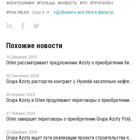
#
НЕФТЕХИМИЯ
#
ПОЛЬША
#
НОВОСТЬ
#
ПП
#
ПРОПИЛЕН
Еще
4
+Добавить все теги в фильтр
#
PKN ORLEN
Похожие новости
16 Декабря
,
2025
Orlen рассматривает предложение Azoty о приобретении бизнеса по производству полиолефинов в Польше
02 Сентября
,
2025
Grupa Azoty расторгла контракт с Hyundai касательно нефтехимического проекта в Польше
03 Апреля
,
2025
Grupa Azoty и Orlen продлевают переговоры о приобретении производства полиолефинов в Польше
21 Января
,
2025
Orlen завершит переговоры о приобретении Grupa Azoty Polyolefins в первом квартале 2025 года
23 Декабря
,
2024
Grupa Azoty ищет пути реализации проекта строительства производства полиолефинов в Польше