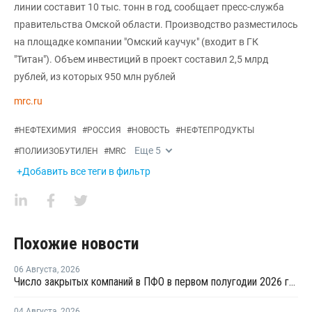
линии составит 10 тыс. тонн в год, сообщает пресс-служба
правительства Омской области. Производство разместилось
на площадке компании "Омский каучук" (входит в ГК
"Титан"). Объем инвестиций в проект составил 2,5 млрд
рублей, из которых 950 млн рублей
mrc.ru
#
НЕФТЕХИМИЯ
#
РОССИЯ
#
НОВОСТЬ
#
НЕФТЕПРОДУКТЫ
Еще
5
#
ПОЛИИЗОБУТИЛЕН
#
MRC
+Добавить все теги в фильтр
Похожие новости
06 Августа
,
2026
Число закрытых компаний в ПФО в первом полугодии 2026 года вдвое превысило число новых
04 Августа
,
2026