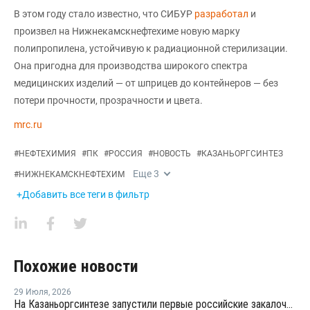
В этом году стало известно, что СИБУР
разработал
и
произвел на Нижнекамскнефтехиме новую марку
полипропилена, устойчивую к радиационной стерилизации.
Она пригодна для производства широкого спектра
медицинских изделий — от шприцев до контейнеров — без
потери прочности, прозрачности и цвета.
mrc.ru
#
НЕФТЕХИМИЯ
#
ПК
#
РОССИЯ
#
НОВОСТЬ
#
КАЗАНЬОРГСИНТЕЗ
Еще
3
#
НИЖНЕКАМСКНЕФТЕХИМ
+Добавить все теги в фильтр
Похожие новости
29 Июля
,
2026
На Казаньоргсинтезе запустили первые российские закалочно-испарительные аппараты