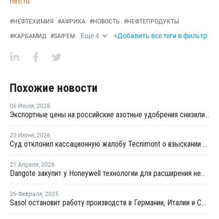
mrc.ru
#
НЕФТЕХИМИЯ
#
АФРИКА
#
НОВОСТЬ
#
НЕФТЕПРОДУКТЫ
Еще
4
+Добавить все теги в фильтр
#
КАРБАМИД
#
SAIPEM
Похожие новости
06 Июля
,
2026
Экспортные цены на российские азотные удобрения снизились на 22-40%
23 Июня
,
2026
Суд отклонил кассационную жалобу Tecnimont о взыскании в пользу "Еврохима"
21 Апреля
,
2026
Dangote закупит у Honeywell технологии для расширения нефтехимического комплекса в Лагосе
26 Февраля
,
2025
Sasol остановит работу производств в Германии, Италии и США