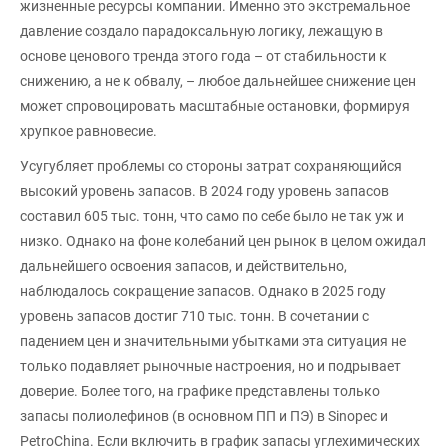
жизненные ресурсы компании. Именно это экстремальное
давление создало парадоксальную логику, лежащую в
основе ценового тренда этого года – от стабильности к
снижению, а не к обвалу, – любое дальнейшее снижение цен
может спровоцировать масштабные остановки, формируя
хрупкое равновесие.
Усугубляет проблемы со стороны затрат сохраняющийся
высокий уровень запасов. В 2024 году уровень запасов
составил 605 тыс. тонн, что само по себе было не так уж и
низко. Однако на фоне колебаний цен рынок в целом ожидал
дальнейшего освоения запасов, и действительно,
наблюдалось сокращение запасов. Однако в 2025 году
уровень запасов достиг 710 тыс. тонн. В сочетании с
падением цен и значительными убытками эта ситуация не
только подавляет рыночные настроения, но и подрывает
доверие. Более того, на графике представлены только
запасы полиолефинов (в основном ПП и ПЭ) в Sinopec и
PetroChina. Если включить в график запасы углехимических