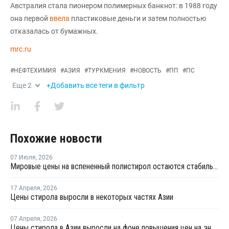
Австралия стала пионером полимерных банкнот: в 1988 году
она первой
ввела
пластиковые деньги и затем полностью
отказалась от бумажных.
mrc.ru
#
НЕФТЕХИМИЯ
#
АЗИЯ
#
ТУРКМЕНИЯ
#
НОВОСТЬ
#
ПП
#
ПС
Еще
2
+Добавить все теги в фильтр
Похожие новости
07 Июля
,
2026
Мировые цены на вспененный полистирол остаются стабильными
17 Апреля
,
2026
Цены стирола выросли в некоторых частях Азии
07 Апреля
,
2026
Цены стирола в Азии выросли на фоне повышения цен на энергоносители и сырье