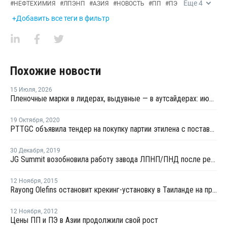
Еще
4
#
НЕФТЕХИМИЯ
#
ЛПЭНП
#
АЗИЯ
#
НОВОСТЬ
#
ПП
#
ПЭ
+Добавить все теги в фильтр
Похожие новости
15 Июля
,
2026
Пленочные марки в лидерах, выдувные — в аутсайдерах: июльские цены на полиэтилен на ключевых рынках Азии
19 Октября
,
2020
PTTGC объявила тендер на покупку партии этилена с поставкой во второй половине ноября
30 Декабря
,
2019
JG Summit возобновила работу завода ЛПНП/ПНД после ремонта
12 Ноября
,
2015
Rayong Olefins остановит крекинг-установку в Таиланде на профилактику
12 Ноября
,
2012
Цены ПП и ПЭ в Азии продолжили свой рост