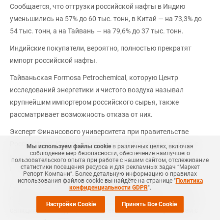
Сообщается, что отгрузки российской нафты в Индию
уменьшились на 57% до 60 тыс. тонн, в Китай — на 73,3% до
54 тыс. тонн, а на Тайвань — на 79,6% до 37 тыс. тонн.
Индийские покупатели, вероятно, полностью прекратят
импорт российской нафты.
Тайваньская Formosa Petrochemical, которую Центр
исследований энергетики и чистого воздуха называл
крупнейшим импортером российского сырья, также
рассматривает возможность отказа от них.
Эксперт Финансового университета при правительстве
России Игорь Юшков отметил, что нафта занимает третье
Мы используем файлы cookie
в различных целях, включая
соблюдение мер безопасности, обеспечение наилучшего
место в структуре экспорта российских нефтепродуктов
пользовательского опыта при работе с нашим сайтом, отслеживание
статистики посещения ресурса и для рекламных задач “Маркет
после дизельного топлива и мазута.
Репорт Компани”. Более детальную информацию о правилах
использования файлов cookie вы найдёте на странице "
Политика
Снижение экспорта нефтепродуктов происходит на фоне
конфиденциальности GDPR
".
общего сокращения закупок российской нефти. Так, после
Настройки Cookie
Принять Все Cookie
санкций США Индия, ставшая ее основным покупателем с