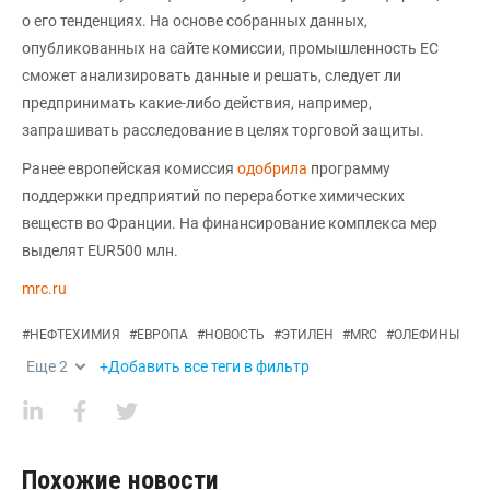
о его тенденциях. На основе собранных данных,
опубликованных на сайте комиссии, промышленность ЕС
сможет анализировать данные и решать, следует ли
предпринимать какие-либо действия, например,
запрашивать расследование в целях торговой защиты.
Ранее европейская комиссия
одобрила
программу
поддержки предприятий по переработке химических
веществ во Франции. На финансирование комплекса мер
выделят EUR500 млн.
mrc.ru
#
НЕФТЕХИМИЯ
#
ЕВРОПА
#
НОВОСТЬ
#
ЭТИЛЕН
#
MRC
#
ОЛЕФИНЫ
Еще
2
+Добавить все теги в фильтр
Похожие новости