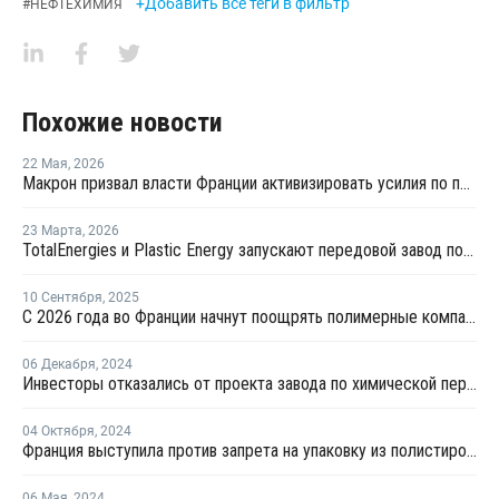
+Добавить все теги в фильтр
#
НЕФТЕХИМИЯ
Похожие новости
22 Мая
,
2026
Макрон призвал власти Франции активизировать усилия по переработке упаковки из пластика
23 Марта
,
2026
TotalEnergies и Plastic Energy запускают передовой завод по переработке пластмасс в Гранпюи
10 Сентября
,
2025
С 2026 года во Франции начнут поощрять полимерные компании за использование вторичного пластика
06 Декабря
,
2024
Инвесторы отказались от проекта завода по химической переработке ПЭТ во Франции
04 Октября
,
2024
Франция выступила против запрета на упаковку из полистирола
06 Мая
,
2024