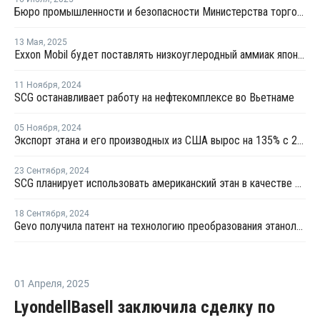
Бюро промышленности и безопасности Министерства торговли США сняло экспортные ограничения на поставки этана в Китай
13 Мая
,
2025
Exxon Mobil будет поставлять низкоуглеродный аммиак японской компании Marubeni
11 Ноября
,
2024
SCG останавливает работу на нефтекомплексе во Вьетнаме
05 Ноября
,
2024
Экспорт этана и его производных из США вырос на 135% с 2014 по 2023 год
23 Сентября
,
2024
SCG планирует использовать американский этан в качестве сырья во Вьетнаме
18 Сентября
,
2024
Gevo получила патент на технологию преобразования этанола в олефины за один этап
01 Апреля
,
2025
LyondellBasell заключила сделку по