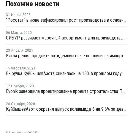
Похожие новости
31 Июля
,
2026
"Росстат" в июне зафиксировал рост производства в основных группах пластмасс
06 Марта
,
2025
СИБУР развивает марочный ассортимент для производства одежды и аксессуаров
23 Апреля
,
2021
Китай решил продлить антидемпинговые пошлины на импорт ПА6 из США, ЕС, России и региона Тайваня
15 Февраля
,
2021
Выручка КуйбышевАзота снизилась на 13% в прошлом году
12 Ноября
,
2020
Evonik завершила проектирование проекта строительства ПА 12 в Германии
28 Октября
,
2020
КуйбышевАзот сократил выпуск полиамида-6 на 9,6% за девять месяцев
01 Апреля
,
2025