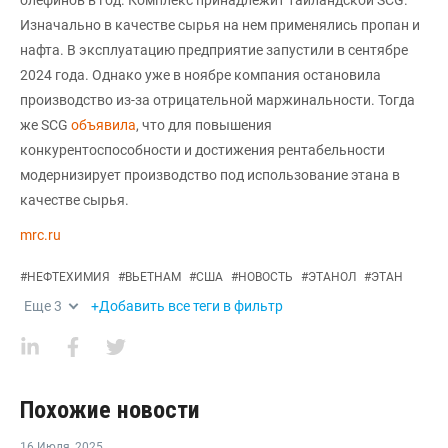
Изначально в качестве сырья на нем применялись пропан и
нафта. В эксплуатацию предприятие запустили в сентябре
2024 года. Однако уже в ноябре компания остановила
производство из-за отрицательной маржинальности. Тогда
же SCG
объявила
, что для повышения
конкурентоспособности и достижения рентабельности
модернизирует производство под использование этана в
качестве сырья.
mrc.ru
#
НЕФТЕХИМИЯ
#
ВЬЕТНАМ
#
США
#
НОВОСТЬ
#
ЭТАНОЛ
#
ЭТАН
Еще
3
+Добавить все теги в фильтр
Похожие новости
16 Июля
,
2025