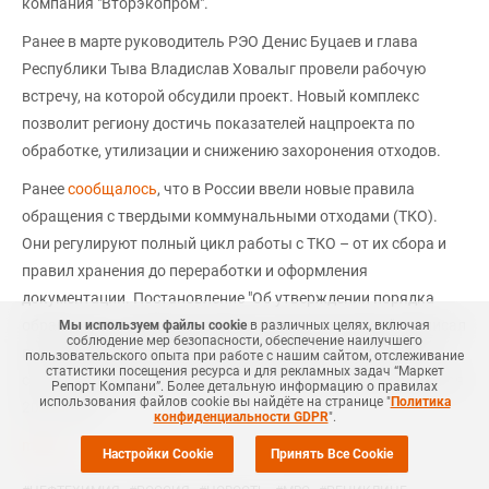
компания "Вторэкопром".
Ранее в марте руководитель РЭО Денис Буцаев и глава
Республики Тыва Владислав Ховалыг провели рабочую
встречу, на которой обсудили проект. Новый комплекс
позволит региону достичь показателей нацпроекта по
обработке, утилизации и снижению захоронения отходов.
Ранее
сообщалось
, что в России ввели новые правила
обращения с твердыми коммунальными отходами (ТКО).
Они регулируют полный цикл работы с ТКО – от их сбора и
правил хранения до переработки и оформления
документации. Постановление "Об утверждении порядка
обращения с твердыми коммунальными отходами" подписал
Мы используем файлы cookie
в различных целях, включая
соблюдение мер безопасности, обеспечение наилучшего
премьер-министр России Михаил Мишустин. Оно вступит в
пользовательского опыта при работе с нашим сайтом, отслеживание
статистики посещения ресурса и для рекламных задач “Маркет
силу 1 сентября 2025 года и будет действовать до 1 сентября
Репорт Компани”. Более детальную информацию о правилах
использования файлов cookie вы найдёте на странице "
Политика
2031 года.
конфиденциальности GDPR
".
mrc.ru
Настройки Cookie
Принять Все Cookie