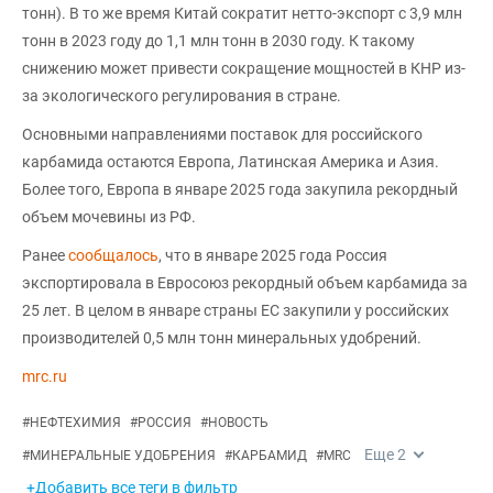
тонн). В то же время Китай сократит нетто-экспорт с 3,9 млн
тонн в 2023 году до 1,1 млн тонн в 2030 году. К такому
снижению может привести сокращение мощностей в КНР из-
за экологического регулирования в стране.
Основными направлениями поставок для российского
карбамида остаются Европа, Латинская Америка и Азия.
Более того, Европа в январе 2025 года закупила рекордный
объем мочевины из РФ.
Ранее
сообщалось
, что в январе 2025 года Россия
экспортировала в Евросоюз рекордный объем карбамида за
25 лет. В целом в январе страны ЕС закупили у российских
производителей 0,5 млн тонн минеральных удобрений.
mrc.ru
#
НЕФТЕХИМИЯ
#
РОССИЯ
#
НОВОСТЬ
Еще
2
#
МИНЕРАЛЬНЫЕ УДОБРЕНИЯ
#
КАРБАМИД
#
MRC
+Добавить все теги в фильтр