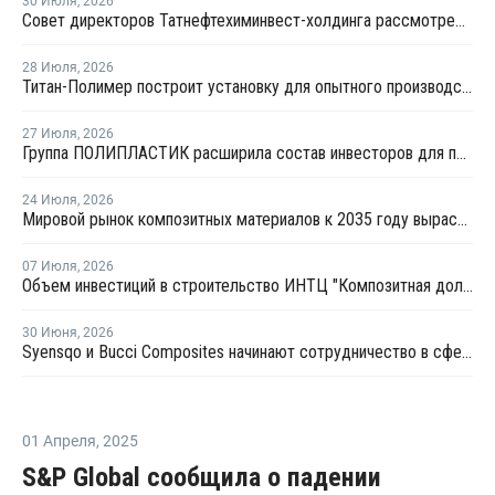
30 Июля
,
2026
Совет директоров Татнефтехиминвест-холдинга рассмотрел инновационные решения для разных сфер экономики
28 Июля
,
2026
Титан-Полимер построит установку для опытного производства ПБТ
27 Июля
,
2026
Группа ПОЛИПЛАСТИК расширила состав инвесторов для привлечения капитала
24 Июля
,
2026
Мировой рынок композитных материалов к 2035 году вырастет до USD224,3 млрд
07 Июля
,
2026
Объем инвестиций в строительство ИНТЦ "Композитная долина" составит около 7 млрд рублей
30 Июня
,
2026
Syensqo и Bucci Composites начинают сотрудничество в сфере производства композитных деталей для автомобилей
01 Апреля
,
2025
S&P Global сообщила о падении