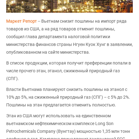
Маркет Репорт
-- Вьетнам снизит пошлины на импорт ряда
товаров из США, а на ряд товаров отменит пошлины,
сообщил глава департамента налоговой политики
министерства финансов страны Нгуен Куок Хунг в заявлении,
опубликованном на сайте министерства.
В список продукции, которая получит преференции попали в
числе прочего этан, этанол, сжиженный природный газ
(СПГ).
Власти Вьетнама планируют снизить пошлины на этанол с
10% до 5%, на сжиженный природный газ (СПГ) – с 5% до 2%.
Пошлины на этан предлагается отменить полностью.
Этан из США могут использовать на единственном
вьетнамском нефтехимическом комплексе Long Son
Petrochemicals Company (Вунгтау) мощностью 1,35 млн тонн
олефинов в год. Комплекс принадлежит таиландской SCG.