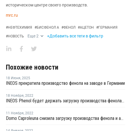
историческом центре своего производств.
mrc.ru
#
НЕФТЕХИМИЯ
#
БИСФЕНОЛ А
#
ФЕНОЛ
#
АЦЕТОН
#
ГЕРМАНИЯ
Еще
2
+Добавить все теги в фильтр
#
НОВОСТЬ
Похожие новости
18 Июня
,
2025
INEOS прекратила производство фенола на заводе в Германии
18 Ноября
,
2022
INEOS Phenol будет держать загрузку производства фенола и ацетона в Германии пониженной до конца года
11 Ноября
,
2022
Domo Caproleuna снизила загрузку производства фенола и ацетона в Германии
14 Января
,
2022