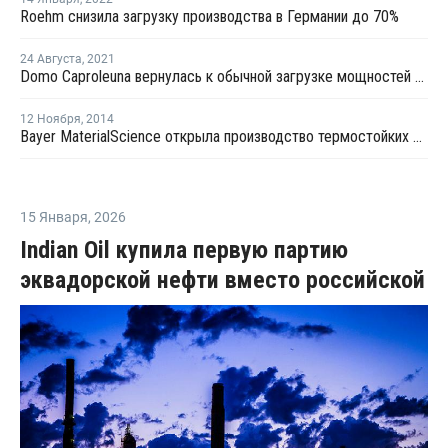
Roehm снизила загрузку производства в Германии до 70%
24 Августа
,
2021
Domo Caproleuna вернулась к обычной загрузке мощностей на заводе по выпуску фенола и ацетона в Германии
12 Ноября
,
2014
Bayer MaterialScience открыла производство термостойких пластиков в Германии
15 Января
,
2026
Indian Oil купила первую партию
эквадорской нефти вместо российской