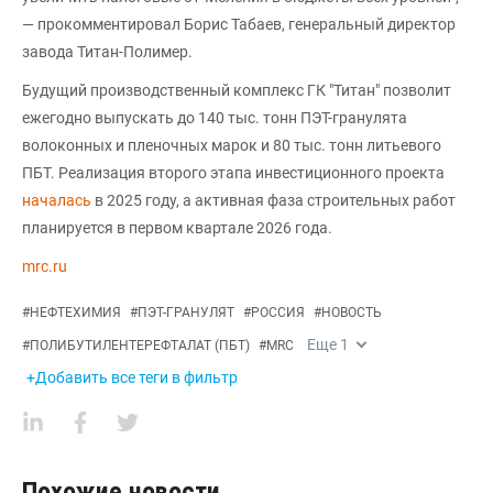
— прокомментировал Борис Табаев, генеральный директор
завода Титан-Полимер.
Будущий производственный комплекс ГК "Титан" позволит
ежегодно выпускать до 140 тыс. тонн ПЭТ-гранулята
волоконных и пленочных марок и 80 тыс. тонн литьевого
ПБТ. Реализация второго этапа инвестиционного проекта
началась
в 2025 году, а активная фаза строительных работ
планируется в первом квартале 2026 года.
mrc.ru
#
НЕФТЕХИМИЯ
#
ПЭТ-ГРАНУЛЯТ
#
РОССИЯ
#
НОВОСТЬ
Еще
1
#
ПОЛИБУТИЛЕНТЕРЕФТАЛАТ (ПБТ)
#
MRC
+Добавить все теги в фильтр
Похожие новости