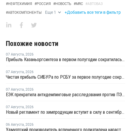
#
НЕФТЕХИМИЯ
#
РОССИЯ
#
НОВОСТЬ
#
MRC
#
АВТОВАЗ
Еще
1
+Добавить все теги в фильтр
#
АВТОКОМПОНЕНТЫ
Похожие новости
07 Августа
,
2026
Прибыль Казаньоргсинтеза в первом полугодии сократилась более чем в 2 раза
07 Августа
,
2026
Чистая прибыль СИБУРа по РСБУ за первое полугодие сократилась в 3,6 раза
07 Августа
,
2026
ЕЭК прекратила антидемпинговые расследования против ПЭ и ПП из Азербайджана и Туркменистана
07 Августа
,
2026
Новый регламент по химпродукции вступит в силу в сентябре 2027 года
06 Августа
,
2026
Удмуртский производитель вспененного полиэтилена нарастит выпуск на 15%