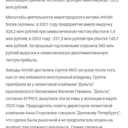
небольшую прибыль, но оборот доходил максимум до 120,5
млн рублей.
Масштабы деятельности нижегородского актива Antolin
более скромны: в 2021 году предприятие имело выручку
528,2 млн рублей при символическом чистом убытке в 1,4
млн рублей, в 2022 году - 231,3 млн рублей при убытке 145,7
млн рублей. За прошлый год компания отразила 382 млн
рублей выручки и символическую десятимиллионную
чистую прибыль.
Заводы Antolin достались группе MGC не сразу после того,
как от них избавился иностранный владелец. Группа
приобрела их у лизинговой компании "Дельта"
красноярского бизнесмена Василия Германа. "Дельта",
согласно ЕГРЮЛ, выкупила эти активы у испанцев в марте
2023 года. Председатель совета директоров лизинговой
компании Анна Сторожева говорила "Деловому Петербургу",
что сделка была рыночной и не предполагала опцион на
возврат для прежнего владельца. Сумма сделки не