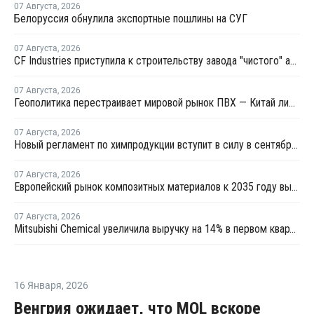
07 Августа
,
2026
Белоруссия обнулила экспортные пошлины на СУГ
07 Августа
,
2026
CF Industries приступила к строительству завода "чистого" аммиака за USD4 миллиарда
07 Августа
,
2026
Геополитика перестраивает мировой рынок ПВХ — Китай лидирует в экспорте
07 Августа
,
2026
Новый регламент по химпродукции вступит в силу в сентябре 2027 года
07 Августа
,
2026
Европейский рынок композитных материалов к 2035 году вырастет до USD47,5 млрд
07 Августа
,
2026
Mitsubishi Chemical увеличила выручку на 14% в первом квартале японского финансового года
16 Января
,
2026
Венгрия ожидает, что MOL вскоре