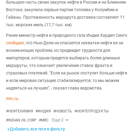
большую часть своих закупок нефти в России и на Ближнем
Востоке, закупила первые партии топлива у Колумбии и
Гайаны. Протяженность маршрута доставки составляет 11
тыс. морских миль (17,7 тыс. км).
Ранее министр нефти и природного газа Индии Хардип Сингх
сообщил
, что Нью-Дели не опасается нехватки нефти из-за
возникающих проблем, но предвидит трудности для
импортеров, которым придется выбирать более длинные
маршруты, что означает увеличение ставок фрахта и
страховых платежей. "Если на рынок поступит больше нефти
и если мировая ситуация стабилизируется, то мы можем
надеяться на лучшее", - сказал глава ведомства.
mrc.ru
#
НЕФТЕХИМИЯ
#
ИНДИЯ
#
НОВОСТЬ
#
НЕФТЕПРОДУКТЫ
Еще
2
#
INDIAN OIL CORP
#
MRC
+Добавить все теги в фильтр