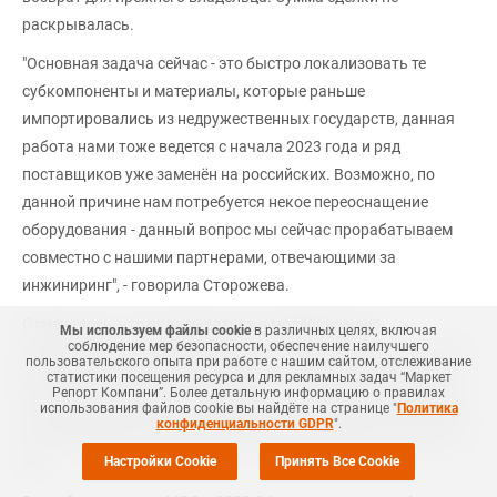
раскрывалась.
"Основная задача сейчас - это быстро локализовать те
субкомпоненты и материалы, которые раньше
импортировались из недружественных государств, данная
работа нами тоже ведется с начала 2023 года и ряд
поставщиков уже заменён на российских. Возможно, по
данной причине нам потребуется некое переоснащение
оборудования - данный вопрос мы сейчас прорабатываем
совместно с нашими партнерами, отвечающими за
инжиниринг", - говорила Сторожева.
Отмечалось, что вкладываться в модернизацию
Мы используем файлы cookie
в различных целях, включая
соблюдение мер безопасности, обеспечение наилучшего
приобретенных активов "Дельта" не планировала, так как по
пользовательского опыта при работе с нашим сайтом, отслеживание
статистики посещения ресурса и для рекламных задач “Маркет
результатам технического аудита состояние оборудования
Репорт Компани”. Более детальную информацию о правилах
на производственных площадках было признано хорошим и
использования файлов cookie вы найдёте на странице "
Политика
конфиденциальности GDPR
".
не требующим больших инвестиций в ближайшие несколько
Настройки Cookie
Принять Все Cookie
лет.