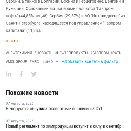
Сербии, а также в Болгарии, Боснии и Герцеговине, Венгрии и
Румынии. Основными акционерами являются "Газпром
нефть" (44,85% акций), Сербия (29,87%) и АО "Интэлидженс" из
Санкт-Петербурга, находящееся под управлением "Газпром
капитала" (11,3%).
mrc.ru
#
НЕФТЕХИМИЯ
#
НОВОСТЬ
#
НЕФТЕПРОДУКТЫ
#
ГАЗПРОМ НЕФТЬ
Еще
2
+Добавить все теги в фильтр
#
MOL GROUP
#
MRC
Похожие новости
07 Августа
,
2026
Белоруссия обнулила экспортные пошлины на СУГ
07 Августа
,
2026
Новый регламент по химпродукции вступит в силу в сентябре 2027 года