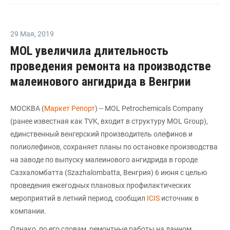
29 Мая
,
2019
MOL увеличила длительность
проведения ремонта на производстве
малеинового ангидрида в Венгрии
МОСКВА (
Маркет Репорт
) -- MOL Petrochemicals Company
(ранее известная как TVK, входит в структуру MOL Group),
единственный венгерский производитель олефинов и
полиолефинов, сохраняет планы по остановке производства
на заводе по выпуску малеинового ангидрида в городе
Сазхаломбатта (Szazhalombatta, Венгрия) 6 июня с целью
проведения ежегодных плановых профилактических
мероприятий в летний период, сообщил
ICIS
источник в
компании.
Однако, по его словам, ремонтные работы на данном