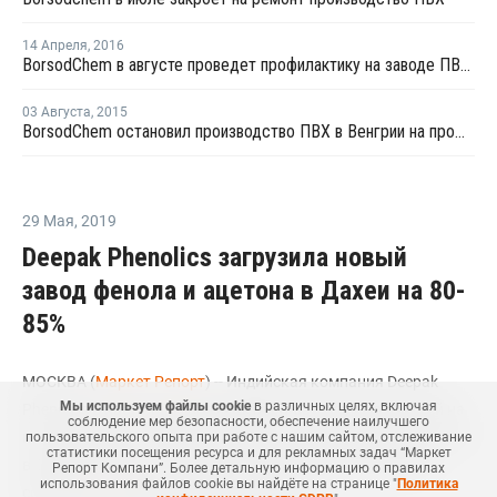
14 Апреля
,
2016
BorsodChem в августе проведет профилактику на заводе ПВХ в Венгрии
03 Августа
,
2015
BorsodChem остановил производство ПВХ в Венгрии на профилактику
29 Мая
,
2019
Deepak Phenolics загрузила новый
завод фенола и ацетона в Дахеи на 80-
85%
МОСКВА (
Маркет Репорт
) -- Индийская компания Deepak
Мы используем файлы cookie
в различных целях, включая
Phenolics в настоящее время держит загрузку мощностей на
соблюдение мер безопасности, обеспечение наилучшего
новом заводе по выпуску фенола и ацетона, расположенного
пользовательского опыта при работе с нашим сайтом, отслеживание
статистики посещения ресурса и для рекламных задач “Маркет
в Дахеи (Dahej, штат Гуджарат, Индия) на уровне 80-85%,
Репорт Компани”. Более детальную информацию о правилах
использования файлов cookie вы найдёте на странице "
Политика
сообщил
ICIS
представитель компании.