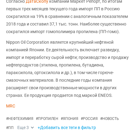
Согласно
ДатаСкопу
компании Маркет Репорт, по итогам
первых трех месяцев текущего года импорт ПП в Россию
сократился на 19% в сравнении с аналогичным показателем
2018 года и составил 37,1 тыс. тонн. Наиболее существенно
сократился импорт гомополимера пропилена (ПП-гомо).
Nippon Oil Corporation является крупнейшей нефтяной
компанией Японии. Ее деятельность включает разведку,
импорт и переработку сырой нефти; производство и продажу
нефтепродуктов (этилена, пропилена, бутадиена,
параксилола, ортоксилола и др.), в том числе горюче-
смазочных материалов. В последние годы компания
расширяет свои производственные мощности в других
странах. Ее продукция продается под маркой ENEOS.
MRC
#
НЕФТЕХИМИЯ
#
ПРОПИЛЕН
#
ЯПОНИЯ
#
РОССИЯ
#
НОВОСТЬ
Еще
3
+Добавить все теги в фильтр
#
ПП