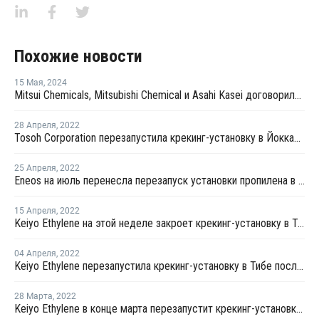
Похожие новости
15 Мая
,
2024
Mitsui Chemicals, Mitsubishi Chemical и Asahi Kasei договорились о декарбонизации крекинг-установок на западе Японии
28 Апреля
,
2022
Tosoh Corporation перезапустила крекинг-установку в Йоккаити после плановой профилактики
25 Апреля
,
2022
Eneos на июль перенесла перезапуск установки пропилена в Кавасаки
15 Апреля
,
2022
Keiyo Ethylene на этой неделе закроет крекинг-установку в Тибе на внеплановый ремонт
04 Апреля
,
2022
Keiyo Ethylene перезапустила крекинг-установку в Тибе после плановой профилактики
28 Марта
,
2022
Keiyo Ethylene в конце марта перезапустит крекинг-установку в Тибе после плановой профилактики