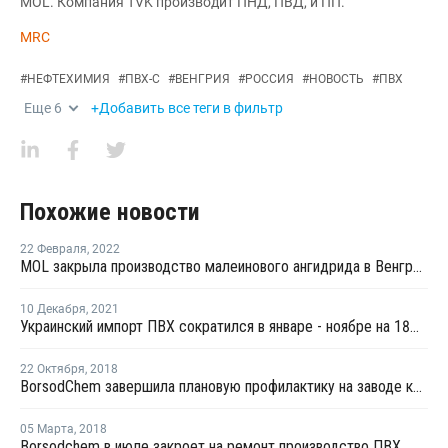
MOL. Компания TVK производит ПНД, ПВД, и ПП.
MRC
#
НЕФТЕХИМИЯ
#
ПВХ-С
#
ВЕНГРИЯ
#
РОССИЯ
#
НОВОСТЬ
#
ПВХ
Еще
6
+Добавить все теги в фильтр
Похожие новости
22 Февраля
,
2022
MOL закрыла производство малеинового ангидрида в Венгрии из-за технических проблем
10 Декабря
,
2021
Украинский импорт ПВХ сократился в январе - ноябре на 18%, экспорт вырос на 26%
22 Октября
,
2018
BorsodChem завершила плановую профилактику на заводе каустической соды в Венгрии
05 Марта
,
2018
Borsodchem в июле закроет на ремонт производство ПВХ