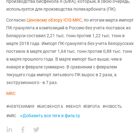
производства бисфенола А (БФА), который, в свою очередь,
используется для производства поликарбоната (ПК).
Согласно
Ценовому обзору ICIS-MRC
, по итогам марта импорт
ПК-гранулята и композиций в Россию без учета поставок из
Беларуси составил 2,21 тыс. тонн против 1,22 тыс. тонн в
марте 2018 года. Импорт ПК-гранулята без учета белорусских
поставок в марте достиг 1,64 тыс. тонн против 0,88 тыс. тонн
в марте прошлого года. В марте импорт был выше, чем в
январе и феврале суммарно. В сравнении с февралем
текущего года импорт литьевого ПК вырос в 2 раза, а
экструзионного - в 7 раз.
MRC
#
НЕФТЕХИМИЯ
#
БИСФЕНОЛ А
#
ФЕНОЛ
#
ЕВРОПА
#
НОВОСТЬ
+Добавить все теги в фильтр
#
MRC