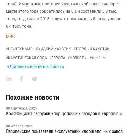
тонн). Импортные поставки каустической соды в январе -
марте этого года сократились на 8% и составили 5,9 тыс.
тонн, тогда как в 2018 году этот показатель был на уровне
6,4 тыс. тонн.
MRC
#
НЕФТЕХИМИЯ
#
ЖИДКИЙ КАУСТИК
#
ТВЕРДЫЙ КАУСТИК
Еще
1
#
КАУСТИЧЕСКАЯ СОДА
#
ЕВРОПА
#
НОВОСТЬ
+Добавить все теги в фильтр
Похожие новости
08 Сентября
,
2025
Коэффициент загрузки хлорщелочных заводов в Европе в июле продолжил рост
08 Апреля
,
2025
Европейские показатели эксплуатации хлорщелочных заводов достигли в феврале трехлетнего максимума