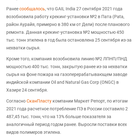
Ранее
сообщалось
, что GAIL India 27 сентября 2021 года
возобновила работу крекинг-установки №2 в Пата (Pata,
район Аурайя, примерно в 380 км от Дели) после планового
ремонта. Данная крекинг-установка №2 мощностью 450
тыс. тонн этилена в год была остановлена 25 сентября из-за
нехватки сырья.
Кроме того, компания возобновила линию №2 ЛПНП/ПНД
мощностью 400 тыс. тонн, закрытую ранее из-за нехватки
сырья на фоне пожара на газоперерабатывающем заводе
индийской компании Oil and Natural Gas Corp (ONGC) в
Хазире 24 сентября.
Согласно
СканПласту
компании Маркет Репорт, по итогам
2021 года расчетное потребление ПЭ в России составило 2
487,45 тыс. тонн, что на 13% больше показателя за
аналогичный период годом ранее. Выросли поставки всех
видов полимеров этилена.