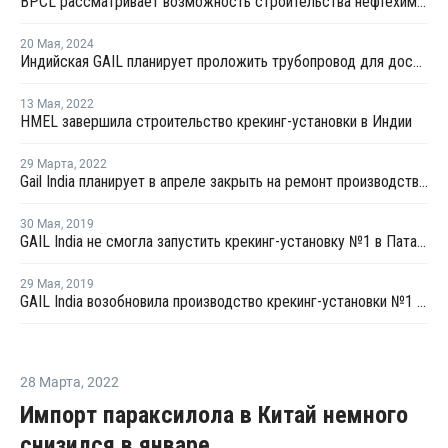
BPCL рассматривает возможность строительства нефтехимического комплекса в Андхра-Прадеше
20 Мая
,
2024
Индийская GAIL планирует проложить трубопровод для доставки этилена и пропилена до нефтекомплекса
13 Мая
,
2022
HMEL завершила строительство крекинг-установки в Индии
29 Марта
,
2022
Gail India планирует в апреле закрыть на ремонт производство этилена и ПЭ на линии №1 в Пате
30 Мая
,
2019
GAIL India не смогла запустить крекинг-установку №1 в Пата после ремонта
29 Мая
,
2019
GAIL India возобновила производство крекинг-установки №1 в Пата
28 Марта
,
2022
Импорт параксилола в Китай немного
снизился в январе