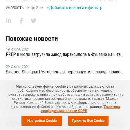
Еще
2
+Добавить все теги в фильтр
#
НОВОСТЬ
Похожие новости
19 Июля
,
2021
FREP в июле загрузила завод параксилола в Фуцзяне на штатном уровне
29 Июня
,
2021
Sinopec Shanghai Petrochemical перезапустила завод параксилола № 1 после планового ремонта
21 Января
,
2021
Мы используем файлы cookie
в различных целях, включая
PetroChina Sichuan Petrochemical перезапустила завод параксилола в Китае
соблюдение мер безопасности, обеспечение наилучшего
пользовательского опыта при работе с нашим сайтом, отслеживание
статистики посещения ресурса и для рекламных задач “Маркет
28 Ноября
,
2016
Репорт Компани”. Более детальную информацию о правилах
Импорт параксилола в Китай в октябре снизился на 24%
использования файлов cookie вы найдёте на странице "
Политика
конфиденциальности GDPR
".
24 Августа
,
2016
Настройки Cookie
Принять Все Cookie
Ningbo Zhongjin сократит загрузку на производстве параксилола в Китае