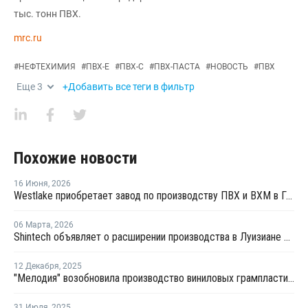
тыс. тонн ПВХ.
mrc.ru
#
НЕФТЕХИМИЯ
#
ПВХ-Е
#
ПВХ-С
#
ПВХ-ПАСТА
#
НОВОСТЬ
#
ПВХ
Еще
3
+Добавить все теги в фильтр
Похожие новости
16 Июня
,
2026
Westlake приобретает завод по производству ПВХ и ВХМ в Германии
06 Марта
,
2026
Shintech объявляет о расширении производства в Луизиане на USD3,4 млрд
12 Декабря
,
2025
"Мелодия" возобновила производство виниловых грампластинок
31 Июля
,
2025