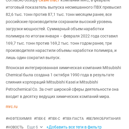
Согласно обзору
СканПласт
компании MRC, в феврале
итоговый показатель выпуска несмешанного ПВХ превысил
82,6 тыс. тонн против 87,1 тыс. тонн месяцем ранее, все
российские производители сохранили высокий уровень
загрузки мощностей. Суммарный объем наработки
полимера по итогам января – февраля 2022 года составил
169,7 тыс. тонн против 169,2 тыс. тонн годом ранее, три
производителя нарастили объемы наработки полимера, и
лишь один сократил выпуск.
Японская интегрированная химическая компания Mitsubishi
Chemical была создана 1 октября 1990 года в результате
слияния корпораций Mitsubishi Kasei и Mitsubishi
Petrochemical Co. За счет широкой сферы деятельности она
входит в десятку ведущих химических компаний мира.
mrc.ru
#
НЕФТЕХИМИЯ
#
ПВХ-Е
#
ПВХ-С
#
ПВХ-ПАСТА
#
ВЕЛИКОБРИТАНИЯ
Еще
6
+Добавить все теги в фильтр
#
НОВОСТЬ