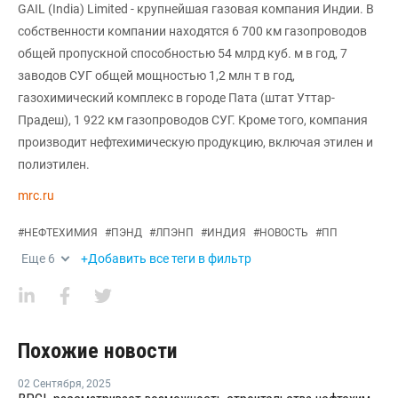
GAIL (India) Limited - крупнейшая газовая компания Индии. В
собственности компании находятся 6 700 км газопроводов
общей пропускной способностью 54 млрд куб. м в год, 7
заводов СУГ общей мощностью 1,2 млн т в год,
газохимический комплекс в городе Пата (штат Уттар-
Прадеш), 1 922 км газопроводов СУГ. Кроме того, компания
производит нефтехимическую продукцию, включая этилен и
полиэтилен.
mrc.ru
#
НЕФТЕХИМИЯ
#
ПЭНД
#
ЛПЭНП
#
ИНДИЯ
#
НОВОСТЬ
#
ПП
Еще
6
+Добавить все теги в фильтр
Похожие новости
02 Сентября
,
2025