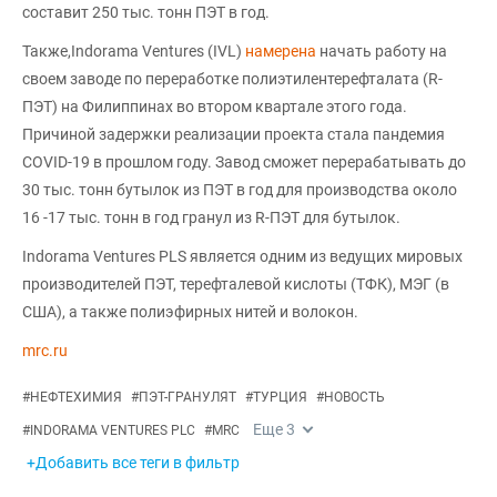
составит 250 тыс. тонн ПЭТ в год.
Также,Indorama Ventures (IVL)
намерена
начать работу на
своем заводе по переработке полиэтилентерефталата (R-
ПЭТ) на Филиппинах во втором квартале этого года.
Причиной задержки реализации проекта стала пандемия
COVID-19 в прошлом году. Завод сможет перерабатывать до
30 тыс. тонн бутылок из ПЭТ в год для производства около
16 -17 тыс. тонн в год гранул из R-ПЭТ для бутылок.
Indorama Ventures PLS является одним из ведущих мировых
производителей ПЭТ, терефталевой кислоты (ТФК), МЭГ (в
США), а также полиэфирных нитей и волокон.
mrc.ru
#
НЕФТЕХИМИЯ
#
ПЭТ-ГРАНУЛЯТ
#
ТУРЦИЯ
#
НОВОСТЬ
Еще
3
#
INDORAMA VENTURES PLC
#
MRC
+Добавить все теги в фильтр