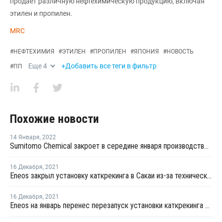
продает различную нефтехимическую продукцию, включая
этилен и пропилен.
MRC
#
НЕФТЕХИМИЯ
#
ЭТИЛЕН
#
ПРОПИЛЕН
#
ЯПОНИЯ
#
НОВОСТЬ
Еще
4
+Добавить все теги в фильтр
#
ПП
Похожие новости
14 Января
,
2022
Sumitomo Chemical закроет в середине января производство окиси пропилена в Тибе
16 Декабря
,
2021
Eneos закрыл установку каткрекинга в Сакаи из-за технических проблем
16 Декабря
,
2021
Eneos на январь перенес перезапуск установки каткрекинга в Касиме