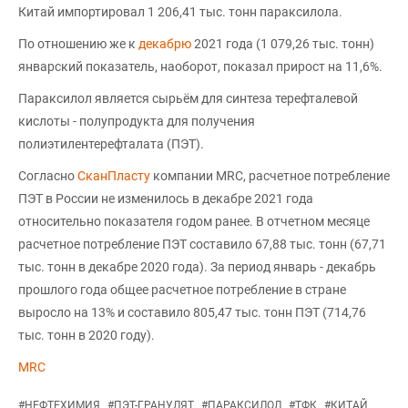
Китай импортировал 1 206,41 тыс. тонн параксилола.
По отношению же к
декабрю
2021 года (1 079,26 тыс. тонн)
январский показатель, наоборот, показал прирост на 11,6%.
Параксилол является сырьём для синтеза терефталевой
кислоты - полупродукта для получения
полиэтилентерефталата (ПЭТ).
Согласно
СканПласту
компании MRC, расчетное потребление
ПЭТ в России не изменилось в декабре 2021 года
относительно показателя годом ранее. В отчетном месяце
расчетное потребление ПЭТ составило 67,88 тыс. тонн (67,71
тыс. тонн в декабре 2020 года). За период январь - декабрь
прошлого года общее расчетное потребление в стране
выросло на 13% и составило 805,47 тыс. тонн ПЭТ (714,76
тыс. тонн в 2020 году).
MRC
#
НЕФТЕХИМИЯ
#
ПЭТ-ГРАНУЛЯТ
#
ПАРАКСИЛОЛ
#
ТФК
#
КИТАЙ