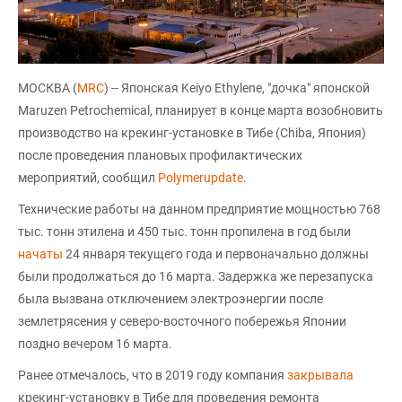
МОСКВА (
MRC
) -- Японская Keiyo Ethylene, "дочка" японской
Maruzen Petrochemical, планирует в конце марта возобновить
производство на крекинг-установке в Тибе (Chiba, Япония)
после проведения плановых профилактических
мероприятий, сообщил
Polymerupdate
.
Технические работы на данном предприятие мощностью 768
тыс. тонн этилена и 450 тыс. тонн пропилена в год были
начаты
24 января текущего года и первоначально должны
были продолжаться до 16 марта. Задержка же перезапуска
была вызвана отключением электроэнергии после
землетрясения у северо-восточного побережья Японии
поздно вечером 16 марта.
Ранее отмечалось, что в 2019 году компания
закрывала
крекинг-установку в Тибе для проведения ремонта