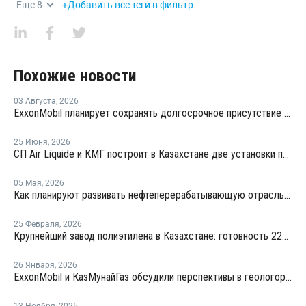
Еще
8
+Добавить все теги в фильтр
Похожие новости
03 Августа
,
2026
ExxonMobil планирует сохранять долгосрочное присутствие в Казахстане
25 Июня
,
2026
СП Air Liquide и КМГ построит в Казахстане две установки по производству азота за EUR70 млн
05 Мая
,
2026
Как планируют развивать нефтеперерабатывающую отрасль Казахстана до 2040 года
25 Февраля
,
2026
Крупнейший завод полиэтилена в Казахстане: готовность 22%, запуск в 2029 году
26 Января
,
2026
ExxonMobil и КазМунайГаз обсудили перспективы в геологоразведке и транспортировке нефти
13 Ноября
,
2025