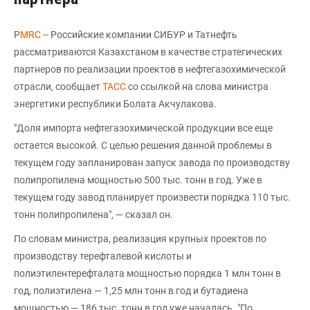
Р
MRC
-- Российские компании СИБУР и Татнефть
рассматриваются Казахстаном в качестве стратегических
партнеров по реализации проектов в нефтегазохимической
отрасли, сообщает
ТАСС
со ссылкой на слова министра
энергетики республики Болата Акчулакова.
"Доля импорта нефтегазохимической продукции все еще
остается высокой. С целью решения данной проблемы в
текущем году запланирован запуск завода по производству
полипропилена мощностью 500 тыс. тонн в год. Уже в
текущем году завод планирует произвести порядка 110 тыс.
тонн полипропилена", — сказал он.
По словам министра, реализация крупных проектов по
производству терефталевой кислоты и
полиэтилентерефталата мощностью порядка 1 млн тонн в
год, полиэтилена — 1,25 млн тонн в год и бутадиена
мощностью — 186 тыс. тонн в год уже началась. "По