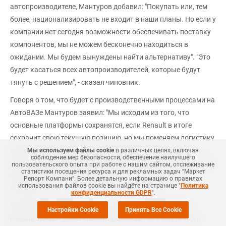
автопроизводителе, Мантуров добавил: "Покупать или, тем
более, национализировать не входит в наши планы. Но если у
компании нет сегодня возможности обеспечивать поставку
компонентов, мы не можем бесконечно находиться в
ожидании. Мы будем вынуждены найти альтернативу". "Это
будет касаться всех автопроизводителей, которые будут
тянуть с решением", - сказал чиновник.
Говоря о том, что будет с производственными процессами на
АвтоВАЗе Мантуров заявил: "Мы исходим из того, что
основные платформы сохранятся, если Renault в итоге
сохранит свою текущую позицию, но мы поменяем логистику
и поставщиков компонентов, в первую очередь, на
Мы используем файлы cookie
в различных целях, включая
соблюдение мер безопасности, обеспечение наилучшего
российских". Новое руководство АвтоВАЗа, по словам главы
пользовательского опыта при работе с нашим сайтом, отслеживание
статистики посещения ресурса и для рекламных задач “Маркет
Минпромторга, будут назначать "НАМИ совместно с
Репорт Компани”. Более детальную информацию о правилах
использования файлов cookie вы найдёте на странице "
Политика
Ростехом".
конфиденциальности GDPR
".
Мантуров также сообщил, что московскую площадку
Настройки Cookie
Принять Все Cookie
Renault, где до приостановки производства в марте этого