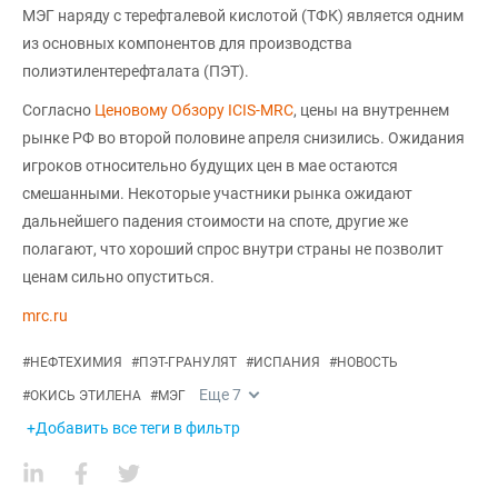
МЭГ наряду с терефталевой кислотой (ТФК) является одним
из основных компонентов для производства
полиэтилентерефталата (ПЭТ).
Согласно
Ценовому Обзору ICIS-MRC
, цены на внутреннем
рынке РФ во второй половине апреля снизились. Ожидания
игроков относительно будущих цен в мае остаются
смешанными. Некоторые участники рынка ожидают
дальнейшего падения стоимости на споте, другие же
полагают, что хороший спрос внутри страны не позволит
ценам сильно опуститься.
mrc.ru
#
НЕФТЕХИМИЯ
#
ПЭТ-ГРАНУЛЯТ
#
ИСПАНИЯ
#
НОВОСТЬ
Еще
7
#
ОКИСЬ ЭТИЛЕНА
#
МЭГ
+Добавить все теги в фильтр