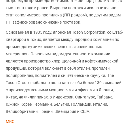
по формуле производство + импорт – экспорт) против 140,23
тыс. тонн годом ранее. Выросли поставки исключительно
стат-сополимеров пропилена (ПП-рандом), по другим видам
ПП зафиксировано снижение поставок.
Основанная в 1935 году, японская Tosoh Corporation, со штаб-
квартирой в Токио, является международной компанией по
производству химических веществ и специальных
материалов. Основным видом деятельности компании
является производство хлор-щелочной и нефтехимической
продукции, которая включает в себя этилен, пропилен,
полипропилен, полиэтилен и синтетические каучуки. The
Tosoh Group глобально включает в себя более 130 компаний
с производственными мощностями и офисами в Японии,
Китае, на Филиппинах, в Индонезии, Сингапуре, Тайване,
Южной Корее, Германии, Бельгии, Голландии, Италии,
Великобритании, Греции, Швейцария и США.
MRC