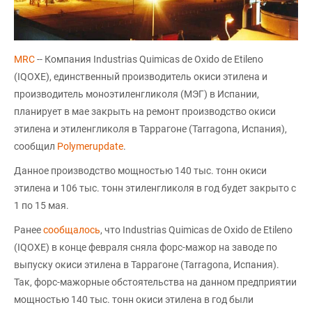
MRC
-- Компания Industrias Quimicas de Oxido de Etileno
(IQOXE), единственный производитель окиси этилена и
производитель моноэтиленгликоля (МЭГ) в Испании,
планирует в мае закрыть на ремонт производство окиси
этилена и этиленгликоля в Таррагоне (Tarragona, Испания),
сообщил
Polymerupdate
.
Данное производство мощностью 140 тыс. тонн окиси
этилена и 106 тыс. тонн этиленгликоля в год будет закрыто с
1 по 15 мая.
Ранее
сообщалось
, что Industrias Quimicas de Oxido de Etileno
(IQOXE) в конце февраля сняла форс-мажор на заводе по
выпуску окиси этилена в Таррагоне (Tarragona, Испания).
Так, форс-мажорные обстоятельства на данном предприятии
мощностью 140 тыс. тонн окиси этилена в год были