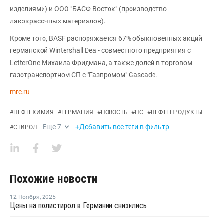
изделиями) и ООО "БАСФ Восток" (производство
лакокрасочных материалов).
Кроме того, BASF распоряжается 67% обыкновенных акций
германской Wintershall Dea - совместного предприятия с
LetterOne Михаила Фридмана, а также долей в торговом
газотранспортном СП с "Газпромом" Gascade.
mrc.ru
#
НЕФТЕХИМИЯ
#
ГЕРМАНИЯ
#
НОВОСТЬ
#
ПС
#
НЕФТЕПРОДУКТЫ
Еще
7
+Добавить все теги в фильтр
#
СТИРОЛ
Похожие новости
12 Ноября
,
2025
Цены на полистирол в Германии снизились