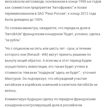
московском автозаводе, основанном в конце 1990-ых годов
как совместное предприятие "Автофрамос" и позже
переименованном в ЗАО "Рено Россия", к концу 2012 года
была доведена до 100%.
По словам министра, ожидается, что передача доли в
"АвтоВАЗе" французским концерном "будет, условно, сделка
"за рубль".
"Но с опционом на пять или шесть лет - срок, в течение
которого они (Renault - ИФ) могут принять решение по
выкупу акций обратно. А если мы в этот период будем
осуществлять инвестиции, это также будет учтено в
стоимости. Никаких "подарков" здесь не будет", - уточнил
Мантуров. Он подчеркнул, что обсуждений участия
китайских и корейских компаний в капитале АвтоВАЗа не
велось.
Комментируя будущую сделку по передаче французским
концерном контролирующей доли в российском