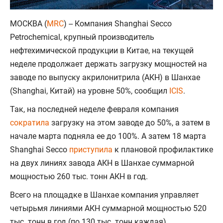
МОСКВА (
MRC
) -- Компания Shanghai Secco
Petrochemical, крупный производитель
нефтехимической продукции в Китае, на текущей
неделе продолжает держать загрузку мощностей на
заводе по выпуску акрилонитрила (АКН) в Шанхае
(Shanghai, Китай) на уровне 50%, сообщил
ICIS
.
Так, на последней неделе февраля компания
сократила
загрузку на этом заводе до 50%, а затем в
начале марта подняла ее до 100%. А затем 18 марта
Shanghai Secco
приступила
к плановой профилактике
на двух линиях завода АКН в Шанхае суммарной
мощностью 260 тыс. тонн АКН в год.
Всего на площадке в Шанхае компания управляет
четырьмя линиями АКН суммарной мощностью 520
тыс. тонн в год (по 130 тыс. тонн каждая).