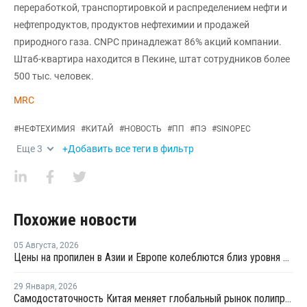
переработкой, транспортировкой и распределением нефти и
нефтепродуктов, продуктов нефтехимии и продажей
природного газа. CNPC принадлежат 86% акций компании.
Штаб-квартира находится в Пекине, штат сотрудников более
500 тыс. человек.
MRC
#
НЕФТЕХИМИЯ
#
КИТАЙ
#
НОВОСТЬ
#
ПП
#
ПЭ
#
SINOPEC
Еще
3
+Добавить все теги в фильтр
Похожие новости
05 Августа
,
2026
Цены на пропилен в Азии и Европе колеблются близ уровня в USD1000
29 Января
,
2026
Самодостаточность Китая меняет глобальный рынок полипропилена