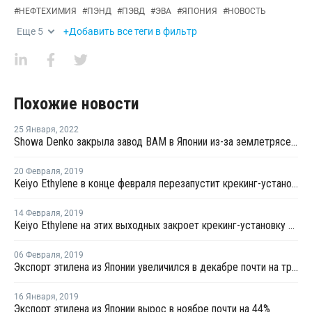
#
НЕФТЕХИМИЯ
#
ПЭНД
#
ПЭВД
#
ЭВА
#
ЯПОНИЯ
#
НОВОСТЬ
Еще
5
+Добавить все теги в фильтр
Похожие новости
25 Января
,
2022
Showa Denko закрыла завод ВАМ в Японии из-за землетрясения
20 Февраля
,
2019
Keiyo Ethylene в конце февраля перезапустит крекинг-установку в Тибе после ремонта
14 Февраля
,
2019
Keiyo Ethylene на этих выходных закроет крекинг-установку в Тибе на ремонт
06 Февраля
,
2019
Экспорт этилена из Японии увеличился в декабре почти на треть
16 Января
,
2019
Экспорт этилена из Японии вырос в ноябре почти на 44%