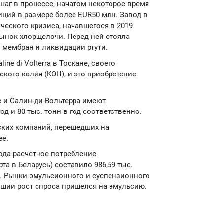
шаг в процессе, начатом некоторое время
тиций в размере более EUR50 млн. Завод в
ческого кризиса, начавшегося в 2019
 рынок хлорщелочи. Перед ней стояла
 мембран и ликвидации ртути.
line di Volterra в Тоскане, своего
кого калия (KOH), и это приобретение
 и Салин-ди-Вольтерра имеют
од и 80 тыс. тонн в год соответственно.
йских компаний, перешедших на
ее.
года расчетное потребление
та в Беларусь) составило 986,59 тыс.
да. Рынки эмульсионного и суспензионного
ьший рост спроса пришелся на эмульсию.