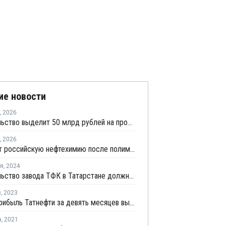
ие новости
,
2026
Правительство выделит 50 млрд рублей на проект Татнефти по производству ПЭТ
,
2026
Что ждет российскую нефтехимию после полимерного бума
ря
,
2024
Строительство завода ТФК в Татарстане должны были начать в конце 2024 года
я
,
2023
Чистая прибыль Татнефти за девять месяцев выросла на 13,3%
а
,
2021