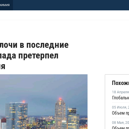
ХИМИЯ
лочи в последние
пада претерпел
ия
Похож
18 Апреля
05 Июля
,
08 Мая
,
2