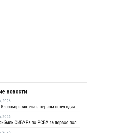
ие новости
а
,
2026
Прибыль Казаньоргсинтеза в первом полугодии сократилась более чем в 2 раза
а
,
2026
Чистая прибыль СИБУРа по РСБУ за первое полугодие сократилась в 3,6 раза
а
,
2026