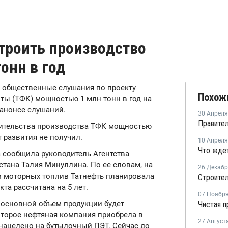
строить производство
онн в год
ет общественные слушания по проекту
Похож
ты (ТФК) мощностью 1 млн тонн в год на
 анонсе слушаний.
30 Апреля
роительства производства ТФК мощностью
кт развития не получил.
10 Апреля
а сообщила руководитель Агентства
стана Талия Минуллина. По ее словам, на
26 Декаб
в моторных топлив Татнефть планировала
та рассчитана на 5 лет.
07 Ноябр
 основной объем продукции будет
оторое нефтяная компания приобрела в
27 Август
 нацелено на бутылочный ПЭТ. Сейчас до