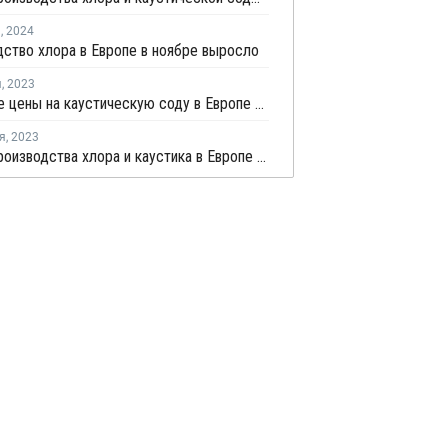
я
,
2024
ство хлора в Европе в ноябре выросло
я
,
2023
Спотовые цены на каустическую соду в Европе растут
я
,
2023
Объем производства хлора и каустика в Европе в августе сократился