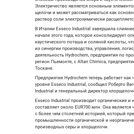
Электричество является основным элементом
щелочи и может рассматриваться как основн
раствор соли электрохимически расщепляетс
В Италии Esseco Industrial завершила слиян
начале этого года, которое консолидирует о
каустического поташа и соляной кислоты, чт
из синергии производства, управления, логи
деятельность Hydrochem, предприятия по про
регион Пьемонте, с Altair Chimica, предприя
Тоскане.
Предприятие Hydrochem теперь работает как
уровне Esseco Industrial, сообщил Роберто Ва
Industrial и генеральный директор хлорщело
Esseco Industrial производит органические и
составляет около EUR700 млн. Она является 
с более чем столетней историей, который пр
промышленности органической и неорганиче
производных серы и хлорщелочи.