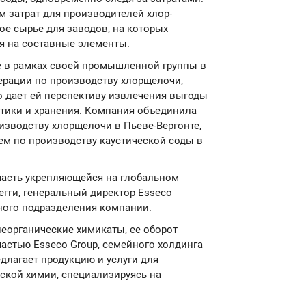
 затрат для производителей хлор-
ое сырье для заводов, на которых
я на составные элементы.
ие в рамках своей промышленной группы в
перации по производству хлорщелочи,
о дает ей перспективу извлечения выгоды
стики и хранения. Компания объединила
изводству хлорщелочи в Пьеве-Вергонте,
тием по производству каустической соды в
 часть укрепляющейся на глобальном
гегги, генеральный директор Esseco
чного подразделения компании.
 неорганические химикаты, ее оборот
частью Esseco Group, семейного холдинга
едлагает продукцию и услуги для
ской химии, специализируясь на