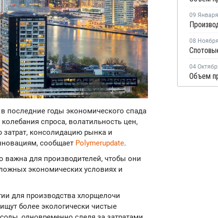
09 Январ
Производ
08 Ноябр
04 Октябр
 в последние годы экономического спада
колебания спроса, волатильность цен,
ю затрат, консолидацию рынка и
нновациям, сообщает
Polymerupdate
.
 важна для производителей, чтобы они
ложных экономических условиях и
гии для производства хлорщелочи
 ищут более экологически чистые
соды, одновременно следя за затратами.