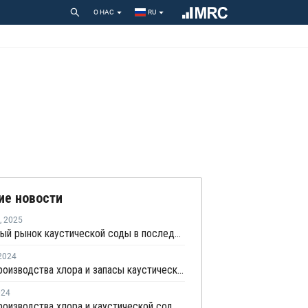
О НАС
RU
ие новости
,
2025
Глобальный рынок каустической соды в последние месяцы столкнулся с дефицитом
2024
Объем производства хлора и запасы каустической соды в Европе снизились в мае
024
Объем производства хлора и каустической соды в Европе снизились в марте