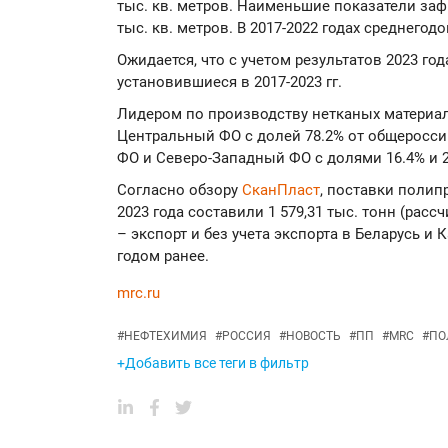
тыс. кв. метров. Наименьшие показатели заф
тыс. кв. метров. В 2017-2022 годах среднегод
Ожидается, что с учетом результатов 2023 го
установившиеся в 2017-2023 гг.
Лидером по производству нетканых материал
Центральный ФО с долей 78.2% от общеросси
ФО и Северо-Западный ФО с долями 16.4% и 2
Согласно обзору
СканПласт
, поставки полип
2023 года составили 1 579,31 тыс. тонн (рас
– экспорт и без учета экспорта в Беларусь и 
годом ранее.
mrc.ru
#
НЕФТЕХИМИЯ
#
РОССИЯ
#
НОВОСТЬ
#
ПП
#
MRC
#
ПО
+Добавить все теги в фильтр