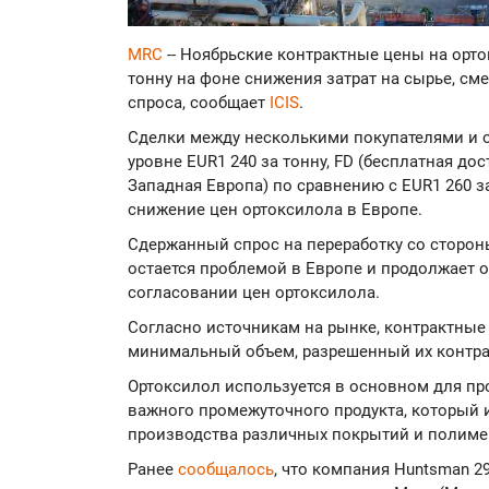
MRC
-- Ноябрьские контрактные цены на орт
тонну на фоне снижения затрат на сырье, см
спроса, сообщает
ICIS
.
Сделки между несколькими покупателями и
уровне EUR1 240 за тонну, FD (бесплатная до
Западная Европа) по сравнению с EUR1 260 за
снижение цен ортоксилола в Европе.
Сдержанный спрос на переработку со сторон
остается проблемой в Европе и продолжает 
согласовании цен ортоксилола.
Согласно источникам на рынке, контрактные
минимальный объем, разрешенный их контра
Ортоксилол используется в основном для пр
важного промежуточного продукта, который 
производства различных покрытий и полиме
Ранее
сообщалось
, что компания Huntsman 