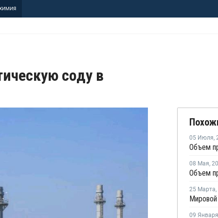
ХИМИЯ
тическую соду в
Похож
05 Июля
,
08 Мая
,
2
25 Марта
,
09 Январ