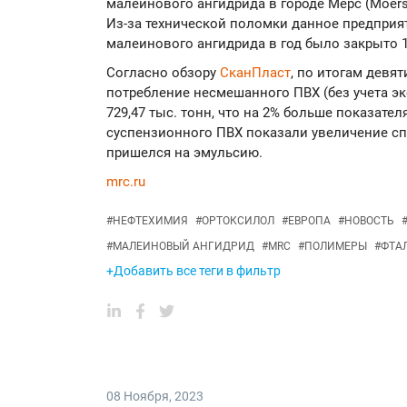
малеинового ангидрида в городе Мерс (Moers
Из-за технической поломки данное предприя
малеинового ангидрида в год было закрыто 1
Согласно обзору
СканПласт
, по итогам девя
потребление несмешанного ПВХ (без учета эк
729,47 тыс. тонн, что на 2% больше показате
суспензионного ПВХ показали увеличение сп
пришелся на эмульсию.
mrc.ru
#
НЕФТЕХИМИЯ
#
ОРТОКСИЛОЛ
#
ЕВРОПА
#
НОВОСТЬ
#
МАЛЕИНОВЫЙ АНГИДРИД
#
MRC
#
ПОЛИМЕРЫ
#
ФТА
+Добавить все теги в фильтр
08 Ноября
,
2023