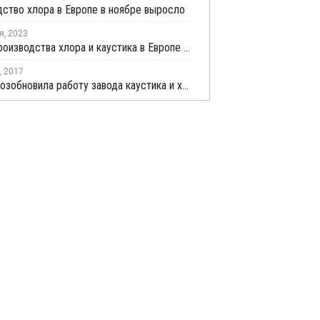
ство хлора в Европе в ноябре выросло
я
,
2023
Объем производства хлора и каустика в Европе в августе сократился
,
2017
Vestolit возобновила работу завода каустика и хлора в Германии после плановой профилактики