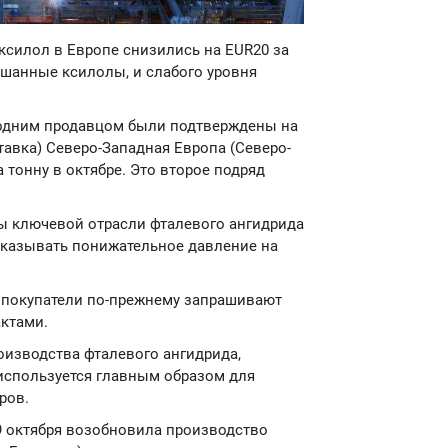
оксилол в Европе снизились на EUR20 за
ешанные ксилолы, и слабого уровня
 одним продавцом были подтверждены на
ставка) Северо-Западная Европа (Северо-
 тонну в октябре. Это второе подряд
ы ключевой отрасли фталевого ангидрида
оказывать понижательное давление на
 покупатели по-прежнему запрашивают
ктами.
оизводства фталевого ангидрида,
используется главным образом для
ров.
29 октября возобновила производство