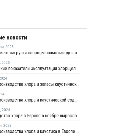
ие новости
ря
,
2025
Коэффициент загрузки хлорщелочных заводов в Европе в июле продолжил рост
,
2025
Европейские показатели эксплуатации хлорщелочных заводов достигли в феврале трехлетнего максимума
2024
Объем производства хлора и запасы каустической соды в Европе снизились в мае
024
Объем производства хлора и каустической соды в Европе снизились в марте
я
,
2024
ство хлора в Европе в ноябре выросло
я
,
2023
Объем производства хлора и каустика в Европе в августе сократился