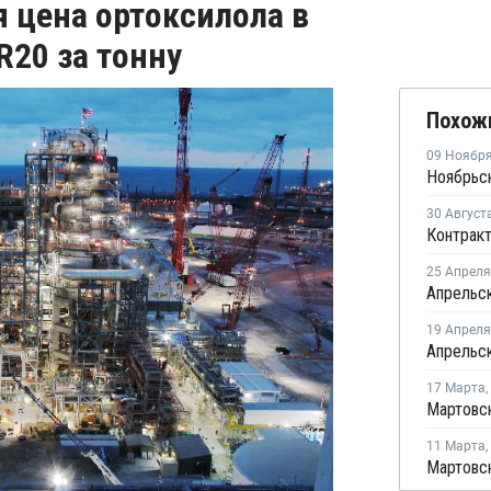
 цена ортоксилола в
R20 за тонну
Похож
09 Ноябр
30 Август
25 Апреля
19 Апреля
17 Марта
,
11 Марта
,