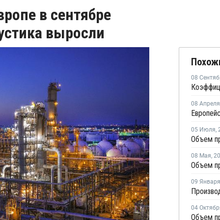
вропе в сентябре
аустика выросли
Похож
08 Сентяб
08 Апреля
05 Июля
,
08 Мая
,
2
09 Январ
Производ
04 Октябр