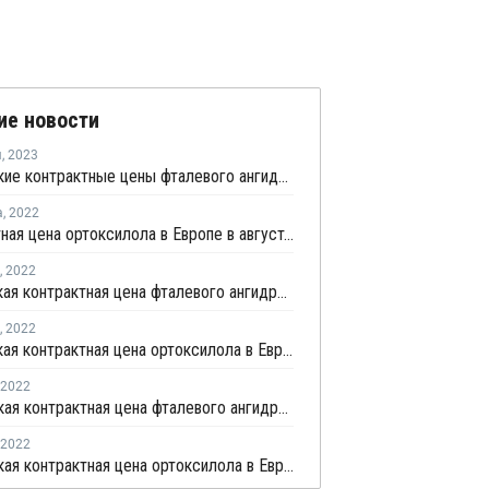
ие новости
я
,
2023
Ноябрьские контрактные цены фталевого ангидрида в Европе снизились на EUR20 за тонну
а
,
2022
Контрактная цена ортоксилола в Европе в августе снизилась на EUR75 за тонну
,
2022
Апрельская контрактная цена фталевого ангидрида в Европе выросла на EUR295 за тонну
,
2022
Апрельская контрактная цена ортоксилола в Европе выросла на EUR295 за тонну
2022
Мартовская контрактная цена фталевого ангидрида в Европе выросла на EUR150 за тонну
2022
Мартовская контрактная цена ортоксилола в Европе выросла на EUR150 за тонну