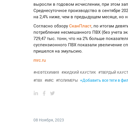
выросли в годовом исчислении, при этом за
Среднесуточное производство в сентябре 2023
на 2,4% ниже, чем в предыдущем месяце, но н
Согласно обзору
СканПласт
, по итогам девя
потребление несмешанного ПВХ (без учета эк
729,47 тыс. тонн, что на 2% больше показате
суспензионного ПВХ показали увеличение сп
пришелся на эмульсию.
mrc.ru
#
НЕФТЕХИМИЯ
#
ЖИДКИЙ КАУСТИК
#
ТВЕРДЫЙ КАУС
+Добавить все теги в фи
#
ПВХ
#
MRC
#
ПОЛИМЕРЫ
08 Ноября
,
2023