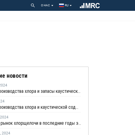
О НАС
RU
ие новости
2024
Объем производства хлора и запасы каустической соды в Европе снизились в мае
024
Объем производства хлора и каустической соды в Европе снизились в марте
2024
Мировой рынок хлорщелочи в последние годы экономического спада претерпел значительные изменения
я
,
2024